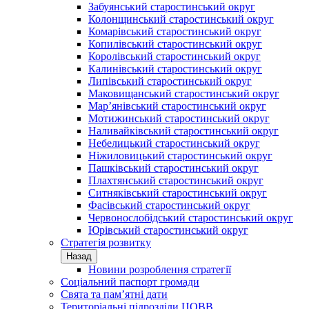
Забуянський старостинський округ
Колонщинський старостинський округ
Комарівський старостинський округ
Копилівський старостинський округ
Королівський старостинський округ
Калинівський старостинський округ
Липівський старостинський округ
Маковищанський старостинський округ
Мар’янівський старостинський округ
Мотижинський старостинський округ
Наливайківський старостинський округ
Небелицький старостинський округ
Ніжиловицький старостинський округ
Пашківський старостинський округ
Плахтянський старостинський округ
Ситняківський старостинський округ
Фасівський старостинський округ
Червонослобідський старостинський округ
Юрівський старостинський округ
Стратегія розвитку
Назад
Новини розроблення стратегії
Соціальний паспорт громади
Свята та пам’ятні дати
Територіальні підрозділи ЦОВВ