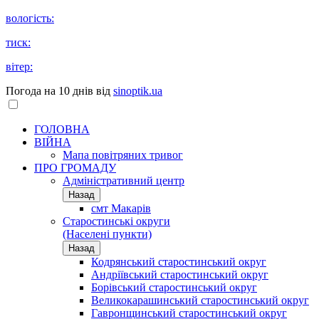
вологість:
тиск:
вітер:
Погода на 10 днів від
sinoptik.ua
ГОЛОВНА
ВІЙНА
Мапа повітряних тривог
ПРО ГРОМАДУ
Aдміністративний центр
Назад
смт Макарів
Старостинські округи
(Населені пункти)
Назад
Кодрянський старостинський округ
Андріївський старостинський округ
Борівський старостинський округ
Великокарашинський старостинський округ
Гавронщинський старостинський округ