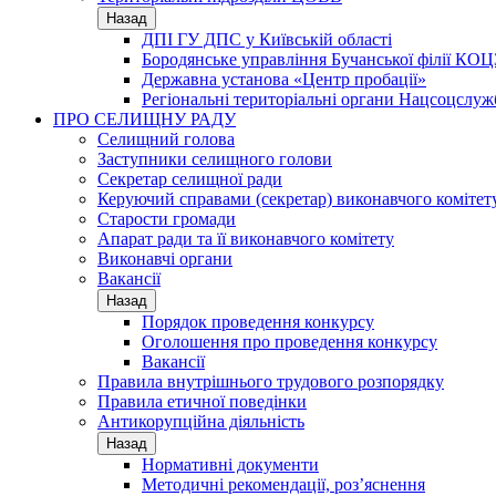
Назад
ДПІ ГУ ДПС у Київській області
Бородянське управління Бучанської філії КОЦ
Державна установа «Центр пробації»
Регіональні територіальні органи Нацсоцслу
ПРО СЕЛИЩНУ РАДУ
Селищний голова
Заступники селищного голови
Секретар селищної ради
Керуючий справами (секретар) виконавчого комітет
Старости громади
Апарат ради та її виконавчого комітету
Виконавчі органи
Вакансії
Назад
Порядок проведення конкурсу
Оголошення про проведення конкурсу
Вакансії
Правила внутрішнього трудового розпорядку
Правила етичної поведінки
Антикорупційна діяльність
Назад
Нормативні документи
Методичні рекомендації, роз’яснення