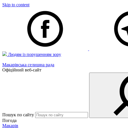
Skip to content
Людям із порушенням зору
Макарівська селищна рада
Офіційний веб-сайт
Пошук по сайту
Погода
Макарів