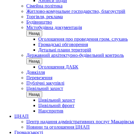
Анонси подій
Сімейна політика
Житлово-комунальне господарство, благоустрій
Торгівля, реклама
Будівництво
Містобудівна документація
Назад
Оголошення про проведення гром. слухань
Громадські обговорення
Детальні плани територій
Державний архітектурно-будівельний контроль
Назад
Оголошення ДАБК
Довкілля
Перевезення
Публічні закупівлі
Цивільний захист
Назад
Цивільний захист
Цивільний фронт
Нацспротив
ЦНАП
Центр надання адміністративних послуг Макарівськ
Новини та оголошення ЦНАП
Громадськості