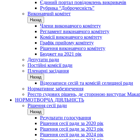
Єдиний портал повідомлень викривачів
Рубрика “Доброчесність”
Виконавчий комітет
Назад
Члени виконавчого комітету
Регламент виконавчого комітету
Комісії виконавчого комітету
Графік прийому комітету
Рішення виконавчого комітету
Бюджет на 2021 рік
Депутати ради
Постійні комісії ради
Пленарні засідання
Назад
Відеозаписи сесій та комісій селищної ради
Нормативне забезпечення
Реєстр судових рішень, де стороною виступає Мака
НОРМОТВОРЧА ДІЯЛЬНІСТЬ
Рішення сесії ради
Назад
Результати голосування
Рішення сесії ради за 2020 рік
Рішення сесії ради за 2023 рік
Рішення сесії ради за 2024 рік