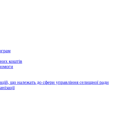
ограм
тних коштів
помоги
зацій, що належать до сфери управління селищної ради
анізації