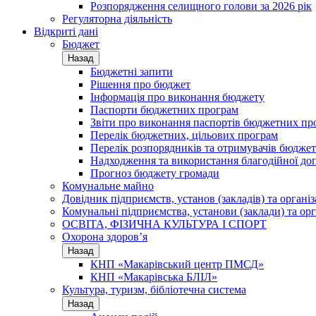
Розпорядження селищного голови за 2026 рік
Регуляторна діяльність
Відкриті дані
Бюджет
Назад
Бюджетні запити
Рішення про бюджет
Інформація про виконання бюджету
Паспорти бюджетних програм
Звіти про виконання паспортів бюджетних пр
Перелік бюджетних, цільових програм
Перелік розпорядників та отримувачів бюдже
Надходження та використання благодійної до
Прогноз бюджету громади
Комунальне майно
Довідник підприємств, установ (закладів) та органі
Комунальні підприємства, установи (заклади) та орг
ОСВІТА, ФІЗИЧНА КУЛЬТУРА І СПОРТ
Охорона здоров’я
Назад
КНП «Макарівський центр ПМСД»
КНП «Макарівська БЛІЛ»
Культура, туризм, бібліотечна система
Назад