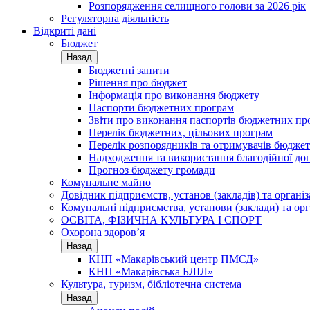
Розпорядження селищного голови за 2026 рік
Регуляторна діяльність
Відкриті дані
Бюджет
Назад
Бюджетні запити
Рішення про бюджет
Інформація про виконання бюджету
Паспорти бюджетних програм
Звіти про виконання паспортів бюджетних пр
Перелік бюджетних, цільових програм
Перелік розпорядників та отримувачів бюдже
Надходження та використання благодійної до
Прогноз бюджету громади
Комунальне майно
Довідник підприємств, установ (закладів) та органі
Комунальні підприємства, установи (заклади) та орг
ОСВІТА, ФІЗИЧНА КУЛЬТУРА І СПОРТ
Охорона здоров’я
Назад
КНП «Макарівський центр ПМСД»
КНП «Макарівська БЛІЛ»
Культура, туризм, бібліотечна система
Назад