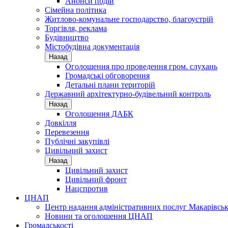
Анонси подій
Сімейна політика
Житлово-комунальне господарство, благоустрій
Торгівля, реклама
Будівництво
Містобудівна документація
Назад
Оголошення про проведення гром. слухань
Громадські обговорення
Детальні плани територій
Державний архітектурно-будівельний контроль
Назад
Оголошення ДАБК
Довкілля
Перевезення
Публічні закупівлі
Цивільний захист
Назад
Цивільний захист
Цивільний фронт
Нацспротив
ЦНАП
Центр надання адміністративних послуг Макарівськ
Новини та оголошення ЦНАП
Громадськості