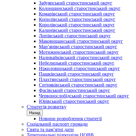
Забуянський старостинський округ
Колонщинський старостинський округ
Комарівський старостинський округ
Копилівський старостинський округ
Королівський старостинський округ
Калинівський старостинський округ
Липівський старостинський округ
Маковищанський старостинський округ
Мар’янівський старостинський округ
Мотижинський старостинський округ
Наливайківський старостинський округ
Небелицький старостинський округ
Ніжиловицький старостинський округ
Пашківський старостинський округ
Плахтянський старостинський округ
Ситняківський старостинський округ
Фасівський старостинський округ
Червонослобідський старостинський округ
Юрівський старостинський округ
Стратегія розвитку
Назад
Новини розроблення стратегії
Соціальний паспорт громади
Свята та пам’ятні дати
Територіальні підрозділи ЦОВВ