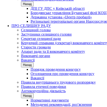
Назад
ДПІ ГУ ДПС у Київській області
Бородянське управління Бучанської філії КОЦ
Державна установа «Центр пробації»
Регіональні територіальні органи Нацсоцслу
ПРО СЕЛИЩНУ РАДУ
Селищний голова
Заступники селищного голови
Секретар селищної ради
Керуючий справами (секретар) виконавчого комітет
Старости громади
Апарат ради та її виконавчого комітету
Виконавчі органи
Вакансії
Назад
Порядок проведення конкурсу
Оголошення про проведення конкурсу
Вакансії
Правила внутрішнього трудового розпорядку
Правила етичної поведінки
Антикорупційна діяльність
Назад
Нормативні документи
Методичні рекомендації, роз’яснення