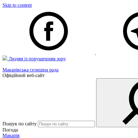
Skip to content
Людям із порушенням зору
Макарівська селищна рада
Офіційний веб-сайт
Пошук по сайту
Погода
Макарів