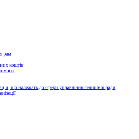
ограм
тних коштів
помоги
зацій, що належать до сфери управління селищної ради
анізації