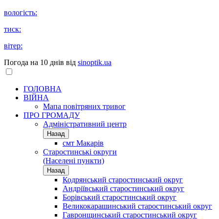
вологість:
тиск:
вітер:
Погода на 10 днів від
sinoptik.ua
ГОЛОВНА
ВІЙНА
Мапа повітряних тривог
ПРО ГРОМАДУ
Aдміністративний центр
Назад
смт Макарів
Старостинські округи
(Населені пункти)
Назад
Кодрянський старостинський округ
Андріївський старостинський округ
Борівський старостинський округ
Великокарашинський старостинський округ
Гавронщинський старостинський округ