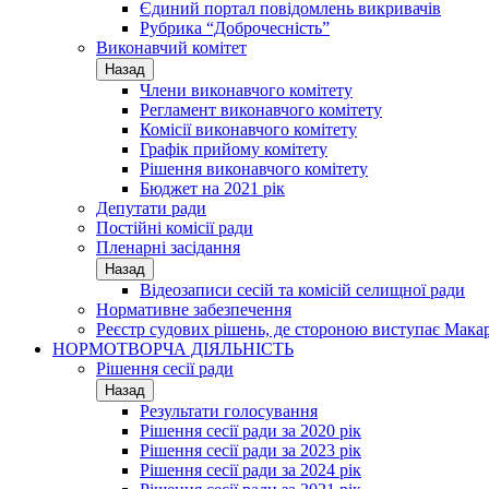
Єдиний портал повідомлень викривачів
Рубрика “Доброчесність”
Виконавчий комітет
Назад
Члени виконавчого комітету
Регламент виконавчого комітету
Комісії виконавчого комітету
Графік прийому комітету
Рішення виконавчого комітету
Бюджет на 2021 рік
Депутати ради
Постійні комісії ради
Пленарні засідання
Назад
Відеозаписи сесій та комісій селищної ради
Нормативне забезпечення
Реєстр судових рішень, де стороною виступає Мака
НОРМОТВОРЧА ДІЯЛЬНІСТЬ
Рішення сесії ради
Назад
Результати голосування
Рішення сесії ради за 2020 рік
Рішення сесії ради за 2023 рік
Рішення сесії ради за 2024 рік