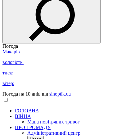
Погода
Макарів
вологість:
тиск:
вітер:
Погода на 10 днів від
sinoptik.ua
ГОЛОВНА
ВІЙНА
Мапа повітряних тривог
ПРО ГРОМАДУ
Aдміністративний центр