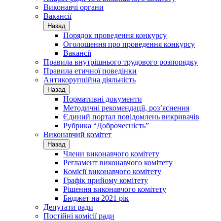
Виконавчі органи
Вакансії
Назад
Порядок проведення конкурсу
Оголошення про проведення конкурсу
Вакансії
Правила внутрішнього трудового розпорядку
Правила етичної поведінки
Антикорупційна діяльність
Назад
Нормативні документи
Методичні рекомендації, роз’яснення
Єдиний портал повідомлень викривачів
Рубрика “Доброчесність”
Виконавчий комітет
Назад
Члени виконавчого комітету
Регламент виконавчого комітету
Комісії виконавчого комітету
Графік прийому комітету
Рішення виконавчого комітету
Бюджет на 2021 рік
Депутати ради
Постійні комісії ради