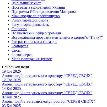
Цивільний захист
Програма з відновлення України
Підтримка ЄС з відновлення Макарова
Міжнародне співробітництво
Гуманітарна допомога
Регуляторна діяльність
Старости
Поліцейський офіцер громади
Всеукраїнська програма ментального здоров’я “Ти як?”
Інтерактивна мапа громади
Геопортал
Спорт
Фотогалерея
Мапа повітряних тривог
Найближчі події
19 Січ 2026
Анонс подій ветеранського простору “СЕРЕД СВОЇХ”
12 Тра 2025
Анонс подій ветеранського простору “СЕРЕД СВОЇХ“
14 Кві 2025
Анонс подій ветеранського простору “СЕРЕД СВОЇХ“
07 Кві 2025
Анонс подій у ветеранському просторі “СЕРЕД СВОЇХ“
03 Кві 2025