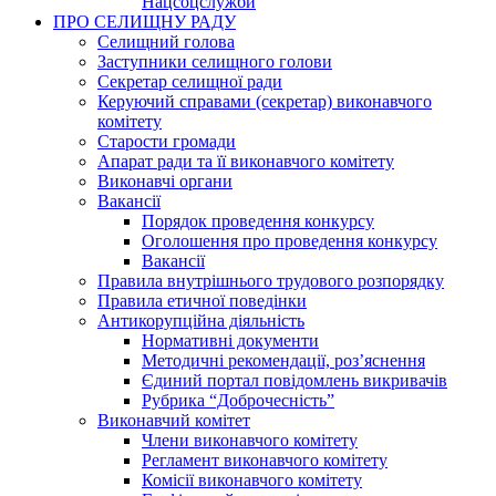
Нацсоцслужби
ПРО СЕЛИЩНУ РАДУ
Селищний голова
Заступники селищного голови
Секретар селищної ради
Керуючий справами (секретар) виконавчого
комітету
Старости громади
Апарат ради та її виконавчого комітету
Виконавчі органи
Вакансії
Порядок проведення конкурсу
Оголошення про проведення конкурсу
Вакансії
Правила внутрішнього трудового розпорядку
Правила етичної поведінки
Антикорупційна діяльність
Нормативні документи
Методичні рекомендації, роз’яснення
Єдиний портал повідомлень викривачів
Рубрика “Доброчесність”
Виконавчий комітет
Члени виконавчого комітету
Регламент виконавчого комітету
Комісії виконавчого комітету