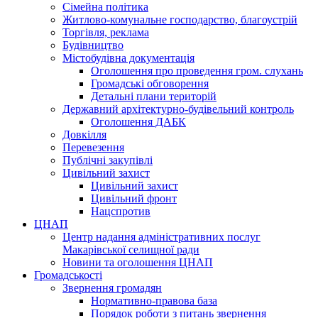
Сімейна політика
Житлово-комунальне господарство, благоустрій
Торгівля, реклама
Будівництво
Містобудівна документація
Оголошення про проведення гром. слухань
Громадські обговорення
Детальні плани територій
Державний архітектурно-будівельний контроль
Оголошення ДАБК
Довкілля
Перевезення
Публічні закупівлі
Цивільний захист
Цивільний захист
Цивільний фронт
Нацспротив
ЦНАП
Центр надання адміністративних послуг
Макарівської селищної ради
Новини та оголошення ЦНАП
Громадськості
Звернення громадян
Нормативно-правова база
Порядок роботи з питань звернення