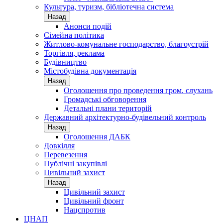
Культура, туризм, бібліотечна система
Назад
Анонси подій
Сімейна політика
Житлово-комунальне господарство, благоустрій
Торгівля, реклама
Будівництво
Містобудівна документація
Назад
Оголошення про проведення гром. слухань
Громадські обговорення
Детальні плани територій
Державний архітектурно-будівельний контроль
Назад
Оголошення ДАБК
Довкілля
Перевезення
Публічні закупівлі
Цивільний захист
Назад
Цивільний захист
Цивільний фронт
Нацспротив
ЦНАП