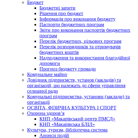
Бюджет
Бюджетні запити
Рішення про бюджет
Інформація про виконання бюджету
Паспорти бюджетних програм
Звіти про виконання паспортів бюджетних
програм
Перелік бюджетних, цільових програм
Перелік розпорядників та отримувачів
бюджетних коштів
Надходження та використання благодійної
допомоги
Прогноз бюджету громади
Комунальне майно
Довідник підприємств, установ (закладів) та
організацій, що належать до сфери управління
селищної ради
Комунальні підприємства, установи (заклади) та
організації
ОСВІТА, ФІЗИЧНА КУЛЬТУРА І СПОРТ
Охорона здоров’я
КНП «Макарівський центр ПМСД»
КНП «Макарівська БЛІЛ»
Культура, туризм, бібліотечна система
Анонси подій