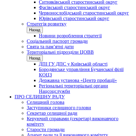
Ситняківський старостинський округ
Фасівський старостинський округ
Червонослобідський старостинський округ
Юрівський старостинський округ
Стратегія розвитку
Назад
Новини розроблення стратегії
Соціальний паспорт громади
Свята та пам’ятні дати
Територіальні підрозділи ЦОВВ
Назад
ДПІ ГУ ДПС у Київській області
Бородянське управління Бучанської філії
КОЦЗ
Державна установа «Центр пробації»
Регіональні територіальні органи
Нацсоцслужби
ПРО СЕЛИЩНУ РАДУ
Селищний голова
Заступники селищного голови
Секретар селищної ради
Керуючий справами (секретар) виконавчого
комітету
Старости громади
Апарат ради та її виконавчого комітету