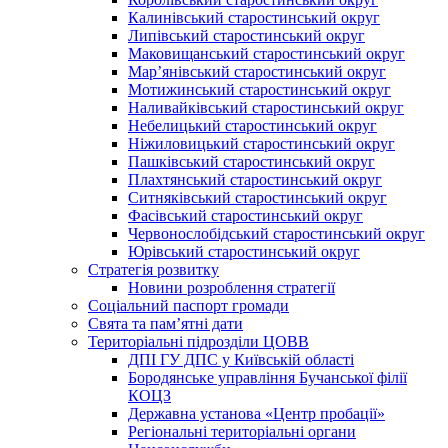
Калинівський старостинський округ
Липівський старостинський округ
Маковищанський старостинський округ
Мар’янівський старостинський округ
Мотижинський старостинський округ
Наливайківський старостинський округ
Небелицький старостинський округ
Ніжиловицький старостинський округ
Пашківський старостинський округ
Плахтянський старостинський округ
Ситняківський старостинський округ
Фасівський старостинський округ
Червонослобідський старостинський округ
Юрівський старостинський округ
Стратегія розвитку
Новини розроблення стратегії
Соціальний паспорт громади
Свята та пам’ятні дати
Територіальні підрозділи ЦОВВ
ДПІ ГУ ДПС у Київській області
Бородянське управління Бучанської філії
КОЦЗ
Державна установа «Центр пробації»
Регіональні територіальні органи