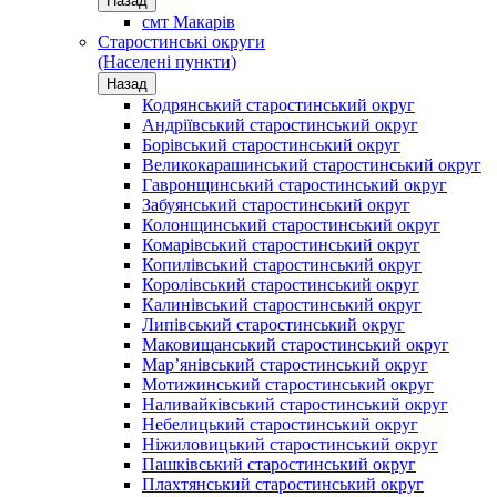
Назад
смт Макарів
Старостинські округи
(Населені пункти)
Назад
Кодрянський старостинський округ
Андріївський старостинський округ
Борівський старостинський округ
Великокарашинський старостинський округ
Гавронщинський старостинський округ
Забуянський старостинський округ
Колонщинський старостинський округ
Комарівський старостинський округ
Копилівський старостинський округ
Королівський старостинський округ
Калинівський старостинський округ
Липівський старостинський округ
Маковищанський старостинський округ
Мар’янівський старостинський округ
Мотижинський старостинський округ
Наливайківський старостинський округ
Небелицький старостинський округ
Ніжиловицький старостинський округ
Пашківський старостинський округ
Плахтянський старостинський округ