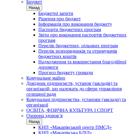
Бюджет
Назад
Бюджетні запити
Рішення про бюджет
Інформація про виконання бюджету
Паспорти бюджетних програм
Звіти про виконання паспортів бюджетних
програм
Перелік бюджетних, цільових програм
Перелік розпорядників та отримувачів
бюджетних коштів
Надходження та використання благодійної
допомоги
Прогноз бюджету громади
Комунальне майно
Довідник підприємств, установ (закладів) та
організацій, що належать до сфери управління
селищної ради
Комунальні підприємства, установи (заклади) та
організації
ОСВІТА, ФІЗИЧНА КУЛЬТУРА І СПОРТ
Охорона здоров’я
Назад
КНП «Макарівський центр ПМСД»
КНП «Макарівська БЛІЛ»