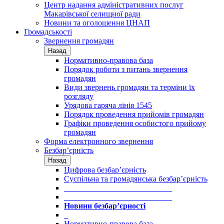
Центр надання адміністративних послуг
Макарівської селищної ради
Новини та оголошення ЦНАП
Громадськості
Звернення громадян
Назад
Нормативно-правова база
Порядок роботи з питань звернення
громадян
Види звернень громадян та терміни їх
розгляду
Урядова гаряча лінія 1545
Порядок проведення прийомів громадян
Графіки проведення особистого прийому
громадян
Форма електронного звернення
Безбар’єрність
Назад
Цифрова безбар’єрність
Суспільна та громадянська безбар’єрність
___________________________
___________________________
Новини безбар’єрності
_
Нормативно-правова база