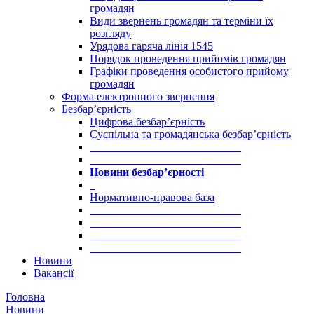
громадян
Види звернень громадян та терміни їх
розгляду
Урядова гаряча лінія 1545
Порядок проведення прийомів громадян
Графіки проведення особистого прийому
громадян
Форма електронного звернення
Безбар’єрність
Цифрова безбар’єрність
Суспільна та громадянська безбар’єрність
___________________________
___________________________
Новини безбар’єрності
_
Нормативно-правова база
___________________________
___________________________
___________________________
___________________________
Новини
Вакансії
Головна
Новини