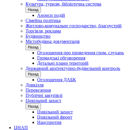
Культура, туризм, бібліотечна система
Назад
Анонси подій
Сімейна політика
Житлово-комунальне господарство, благоустрій
Торгівля, реклама
Будівництво
Містобудівна документація
Назад
Оголошення про проведення гром. слухань
Громадські обговорення
Детальні плани територій
Державний архітектурно-будівельний контроль
Назад
Оголошення ДАБК
Довкілля
Перевезення
Публічні закупівлі
Цивільний захист
Назад
Цивільний захист
Цивільний фронт
Нацспротив
ЦНАП