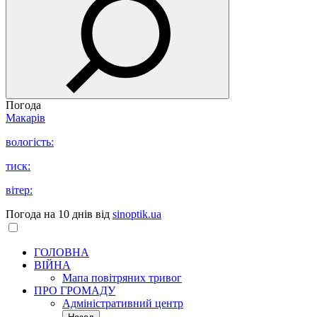
Погода
Макарів
вологість:
тиск:
вітер:
Погода на 10 днів від
sinoptik.ua
ГОЛОВНА
ВІЙНА
Мапа повітряних тривог
ПРО ГРОМАДУ
Aдміністративний центр