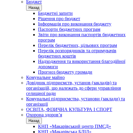
Бюджет
Назад
Бюджетні запити
Рішення про бюджет
Інформація про виконання бюджету
Паспорти бюджетних програм
Звіти про виконання паспортів бюджетних
програм
Перелік бюджетних, цільових програм
Перелік розпорядників та отримувачів
бюджетних коштів
Надходження та використання благодійної
допомоги
Прогноз бюджету громади
Комунальне майно
Довідник підприємств, установ (закладів) та
організацій, що належать до сфери управління
селищної ради
Комунальні підприємства, установи (заклади) та
організації
ОСВІТА, ФІЗИЧНА КУЛЬТУРА І СПОРТ
Охорона здоров’я
Назад
КНП «Макарівський центр ПМСД»
КНП «Макарівська БЛІЛ»