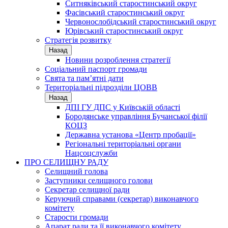
Ситняківський старостинський округ
Фасівський старостинський округ
Червонослобідський старостинський округ
Юрівський старостинський округ
Стратегія розвитку
Назад
Новини розроблення стратегії
Соціальний паспорт громади
Свята та пам’ятні дати
Територіальні підрозділи ЦОВВ
Назад
ДПІ ГУ ДПС у Київській області
Бородянське управління Бучанської філії
КОЦЗ
Державна установа «Центр пробації»
Регіональні територіальні органи
Нацсоцслужби
ПРО СЕЛИЩНУ РАДУ
Селищний голова
Заступники селищного голови
Секретар селищної ради
Керуючий справами (секретар) виконавчого
комітету
Старости громади
Апарат ради та її виконавчого комітету