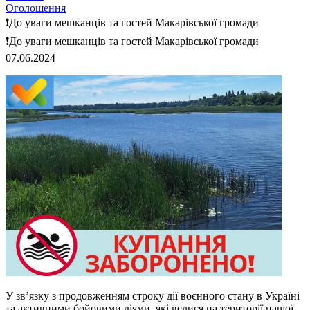
Оголошення
❗️До уваги мешканців та гостей Макарівської громади
❗️До уваги мешканців та гостей Макарівської громади
07.06.2024
У зв’язку з продовженням строку дії воєнного стану в Україні
та активними бойовими діями, які велися на території нашої