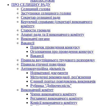
Нацсоцслужби
ПРО СЕЛИЩНУ РАДУ
Селищний голова
Заступники селищного голови
Секретар селищної ради
Керуючий справами (секретар) виконавчого
комітету
Старости громади
Апарат ради та її виконавчого комітету
Виконавчі органи
Вакансії
Порядок проведення конкурсу
Оголошення про проведення конкурсу
Вакансії
Правила внутрішнього трудового розпорядку
Правила етичної поведінки
Антикорупційна діяльність
Нормативні документи
Методичні рекомендації, роз’яснення
Єдиний портал повідомлень викривачів
Рубрика “Доброчесність”
Виконавчий комітет
Члени виконавчого комітету
Регламент виконавчого комітету
Комісії виконавчого комітету