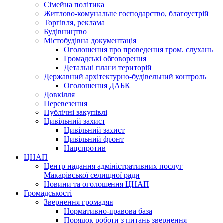
Сімейна політика
Житлово-комунальне господарство, благоустрій
Торгівля, реклама
Будівництво
Містобудівна документація
Оголошення про проведення гром. слухань
Громадські обговорення
Детальні плани територій
Державний архітектурно-будівельний контроль
Оголошення ДАБК
Довкілля
Перевезення
Публічні закупівлі
Цивільний захист
Цивільний захист
Цивільний фронт
Нацспротив
ЦНАП
Центр надання адміністративних послуг
Макарівської селищної ради
Новини та оголошення ЦНАП
Громадськості
Звернення громадян
Нормативно-правова база
Порядок роботи з питань звернення