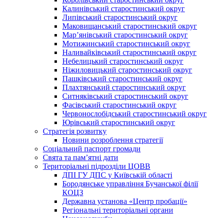
Калинівський старостинський округ
Липівський старостинський округ
Маковищанський старостинський округ
Мар’янівський старостинський округ
Мотижинський старостинський округ
Наливайківський старостинський округ
Небелицький старостинський округ
Ніжиловицький старостинський округ
Пашківський старостинський округ
Плахтянський старостинський округ
Ситняківський старостинський округ
Фасівський старостинський округ
Червонослобідський старостинський округ
Юрівський старостинський округ
Стратегія розвитку
Новини розроблення стратегії
Соціальний паспорт громади
Свята та пам’ятні дати
Територіальні підрозділи ЦОВВ
ДПІ ГУ ДПС у Київській області
Бородянське управління Бучанської філії
КОЦЗ
Державна установа «Центр пробації»
Регіональні територіальні органи