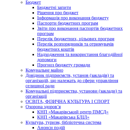
Бюджет
Бюджетні запити
Рішення про бюджет
Інформація про виконання бюджету
Паспорти бюджетних програм
Звіти про виконання паспортів бюджетних
програм
Перелік бюджетних, цільових програм
Перелік розпорядників та отримувачів
бюджетних коштів
Надходження та використання благодійної
допомоги
Прогноз бюджету громади
Комунальне майно
Довідник підприємств, установ (закладів) та
організацій, що належать до сфери управління
селищної ради
Комунальні підприємства, установи (заклади) та
організації
ОСВІТА, ФІЗИЧНА КУЛЬТУРА І СПОРТ
Охорона здоров’я
КНП «Макарівський центр ПМСД»
КНП «Макарівська БЛІЛ»
Культура, туризм, бібліотечна система
Анонси подій