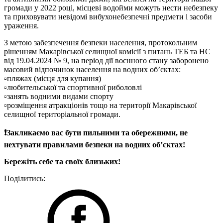
громади у 2022 році, місцеві водойми можуть нести небезпеку
та приховувати невідомі вибухонебезпечні предмети і засоби
ураження.
З метою забезпечення безпеки населення, протокольним
рішенням Макарівської селищної комісії з питань ТЕБ та НС
від 19.04.2024 № 9, на період дії воєнного стану заборонено
масовий відпочинок населення на водних об’єктах:
▫️пляжах (місця для купання)
▫️любительської та спортивної риболовлі
▫️занять водними видами спорту
▫️розміщення атракціонів тощо на території Макарівської
селищної територіальної громади.
❗️Закликаємо вас бути пильними та обережними, не
нехтувати правилами безпеки на водних об’єктах!
Бережіть себе та своїх близьких!
Поділитись: