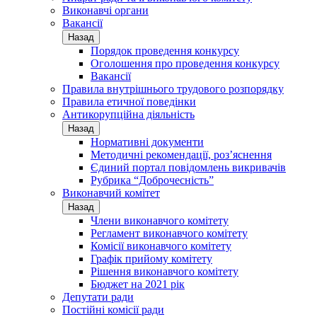
Виконавчі органи
Вакансії
Назад
Порядок проведення конкурсу
Оголошення про проведення конкурсу
Вакансії
Правила внутрішнього трудового розпорядку
Правила етичної поведінки
Антикорупційна діяльність
Назад
Нормативні документи
Методичні рекомендації, роз’яснення
Єдиний портал повідомлень викривачів
Рубрика “Доброчесність”
Виконавчий комітет
Назад
Члени виконавчого комітету
Регламент виконавчого комітету
Комісії виконавчого комітету
Графік прийому комітету
Рішення виконавчого комітету
Бюджет на 2021 рік
Депутати ради
Постійні комісії ради