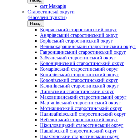
Назад
смт Макарів
Старостинські округи
(Населені пункти)
Назад
Кодрянський старостинський округ
Андріївський старостинський округ
Борівський старостинський округ
Великокарашинський старостинський округ
Гавронщинський старостинський округ
Забуянський старостинський округ
Колонщинський старостинський округ
Комарівський старостинський округ
Копилівський старостинський округ
Королівський старостинський округ
Калинівський старостинський округ
Липівський старостинський округ
Маковищанський старостинський округ
Мар’янівський старостинський округ
Мотижинський старостинський округ
Наливайківський старостинський округ
Небелицький старостинський округ
Ніжиловицький старостинський округ
Пашківський старостинський округ
Плахтянський старостинський округ