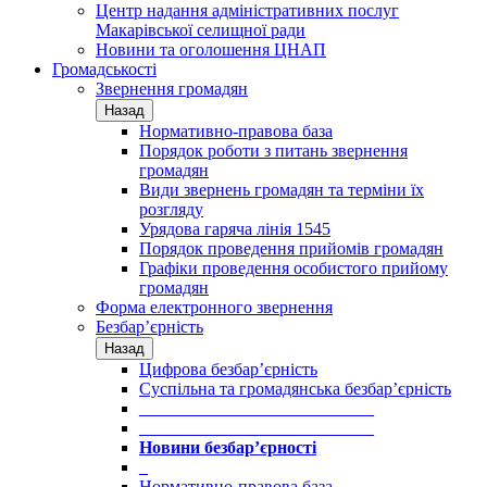
Центр надання адміністративних послуг
Макарівської селищної ради
Новини та оголошення ЦНАП
Громадськості
Звернення громадян
Назад
Нормативно-правова база
Порядок роботи з питань звернення
громадян
Види звернень громадян та терміни їх
розгляду
Урядова гаряча лінія 1545
Порядок проведення прийомів громадян
Графіки проведення особистого прийому
громадян
Форма електронного звернення
Безбар’єрність
Назад
Цифрова безбар’єрність
Суспільна та громадянська безбар’єрність
___________________________
___________________________
Новини безбар’єрності
_
Нормативно-правова база