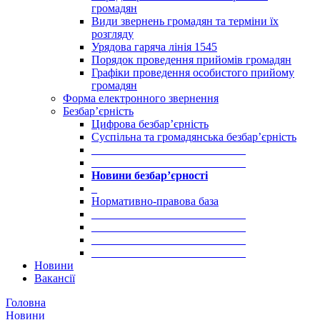
громадян
Види звернень громадян та терміни їх
розгляду
Урядова гаряча лінія 1545
Порядок проведення прийомів громадян
Графіки проведення особистого прийому
громадян
Форма електронного звернення
Безбар’єрність
Цифрова безбар’єрність
Суспільна та громадянська безбар’єрність
___________________________
___________________________
Новини безбар’єрності
_
Нормативно-правова база
___________________________
___________________________
___________________________
___________________________
Новини
Вакансії
Головна
Новини