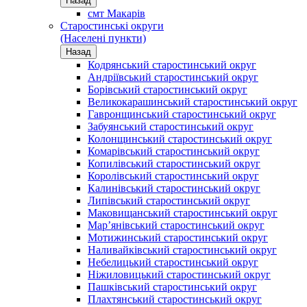
Назад
смт Макарів
Старостинські округи
(Населені пункти)
Назад
Кодрянський старостинський округ
Андріївський старостинський округ
Борівський старостинський округ
Великокарашинський старостинський округ
Гавронщинський старостинський округ
Забуянський старостинський округ
Колонщинський старостинський округ
Комарівський старостинський округ
Копилівський старостинський округ
Королівський старостинський округ
Калинівський старостинський округ
Липівський старостинський округ
Маковищанський старостинський округ
Мар’янівський старостинський округ
Мотижинський старостинський округ
Наливайківський старостинський округ
Небелицький старостинський округ
Ніжиловицький старостинський округ
Пашківський старостинський округ
Плахтянський старостинський округ