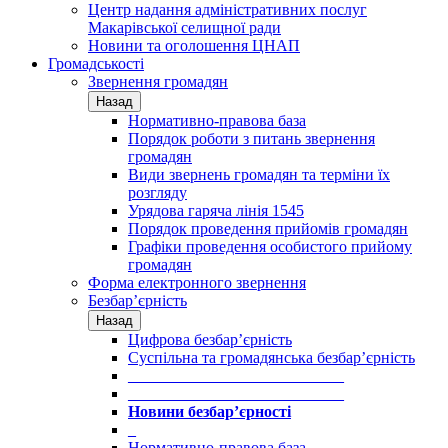
Центр надання адміністративних послуг
Макарівської селищної ради
Новини та оголошення ЦНАП
Громадськості
Звернення громадян
Назад
Нормативно-правова база
Порядок роботи з питань звернення
громадян
Види звернень громадян та терміни їх
розгляду
Урядова гаряча лінія 1545
Порядок проведення прийомів громадян
Графіки проведення особистого прийому
громадян
Форма електронного звернення
Безбар’єрність
Назад
Цифрова безбар’єрність
Суспільна та громадянська безбар’єрність
___________________________
___________________________
Новини безбар’єрності
_
Нормативно-правова база