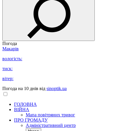
Погода
Макарів
вологість:
тиск:
вітер:
Погода на 10 днів від
sinoptik.ua
ГОЛОВНА
ВІЙНА
Мапа повітряних тривог
ПРО ГРОМАДУ
Aдміністративний центр