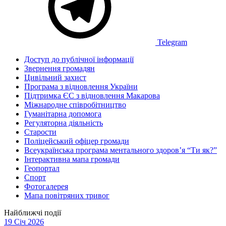
Telegram
Доступ до публічної інформації
Звернення громадян
Цивільний захист
Програма з відновлення України
Підтримка ЄС з відновлення Макарова
Міжнародне співробітництво
Гуманітарна допомога
Регуляторна діяльність
Старости
Поліцейський офіцер громади
Всеукраїнська програма ментального здоров’я “Ти як?”
Інтерактивна мапа громади
Геопортал
Спорт
Фотогалерея
Мапа повітряних тривог
Найближчі події
19 Січ 2026