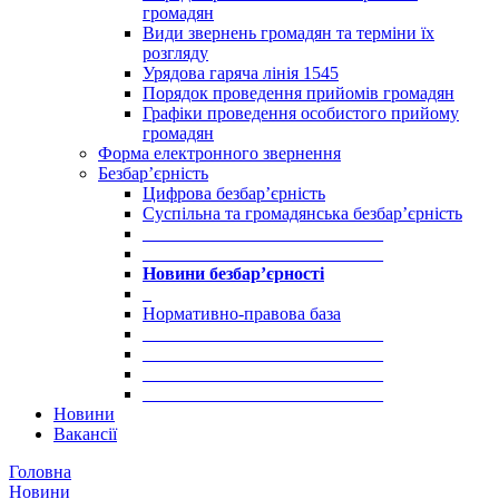
громадян
Види звернень громадян та терміни їх
розгляду
Урядова гаряча лінія 1545
Порядок проведення прийомів громадян
Графіки проведення особистого прийому
громадян
Форма електронного звернення
Безбар’єрність
Цифрова безбар’єрність
Суспільна та громадянська безбар’єрність
___________________________
___________________________
Новини безбар’єрності
_
Нормативно-правова база
___________________________
___________________________
___________________________
___________________________
Новини
Вакансії
Головна
Новини