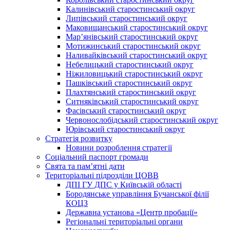
Калинівський старостинський округ
Липівський старостинський округ
Маковищанський старостинський округ
Мар’янівський старостинський округ
Мотижинський старостинський округ
Наливайківський старостинський округ
Небелицький старостинський округ
Ніжиловицький старостинський округ
Пашківський старостинський округ
Плахтянський старостинський округ
Ситняківський старостинський округ
Фасівський старостинський округ
Червонослобідський старостинський округ
Юрівський старостинський округ
Стратегія розвитку
Новини розроблення стратегії
Соціальний паспорт громади
Свята та пам’ятні дати
Територіальні підрозділи ЦОВВ
ДПІ ГУ ДПС у Київській області
Бородянське управління Бучанської філії
КОЦЗ
Державна установа «Центр пробації»
Регіональні територіальні органи