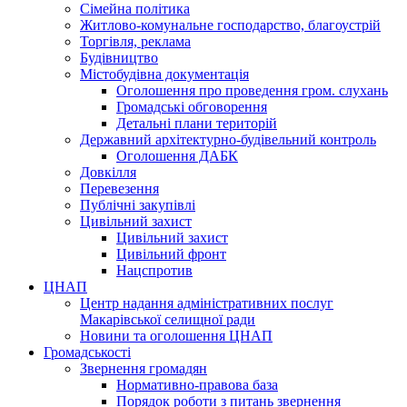
Сімейна політика
Житлово-комунальне господарство, благоустрій
Торгівля, реклама
Будівництво
Містобудівна документація
Оголошення про проведення гром. слухань
Громадські обговорення
Детальні плани територій
Державний архітектурно-будівельний контроль
Оголошення ДАБК
Довкілля
Перевезення
Публічні закупівлі
Цивільний захист
Цивільний захист
Цивільний фронт
Нацспротив
ЦНАП
Центр надання адміністративних послуг
Макарівської селищної ради
Новини та оголошення ЦНАП
Громадськості
Звернення громадян
Нормативно-правова база
Порядок роботи з питань звернення