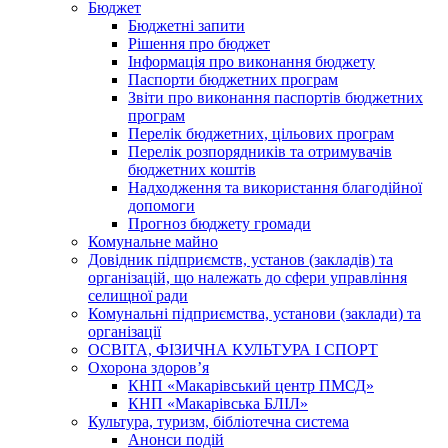
Бюджет
Бюджетні запити
Рішення про бюджет
Інформація про виконання бюджету
Паспорти бюджетних програм
Звіти про виконання паспортів бюджетних
програм
Перелік бюджетних, цільових програм
Перелік розпорядників та отримувачів
бюджетних коштів
Надходження та використання благодійної
допомоги
Прогноз бюджету громади
Комунальне майно
Довідник підприємств, установ (закладів) та
організацій, що належать до сфери управління
селищної ради
Комунальні підприємства, установи (заклади) та
організації
ОСВІТА, ФІЗИЧНА КУЛЬТУРА І СПОРТ
Охорона здоров’я
КНП «Макарівський центр ПМСД»
КНП «Макарівська БЛІЛ»
Культура, туризм, бібліотечна система
Анонси подій