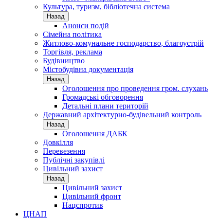
Культура, туризм, бібліотечна система
Назад
Анонси подій
Сімейна політика
Житлово-комунальне господарство, благоустрій
Торгівля, реклама
Будівництво
Містобудівна документація
Назад
Оголошення про проведення гром. слухань
Громадські обговорення
Детальні плани територій
Державний архітектурно-будівельний контроль
Назад
Оголошення ДАБК
Довкілля
Перевезення
Публічні закупівлі
Цивільний захист
Назад
Цивільний захист
Цивільний фронт
Нацспротив
ЦНАП