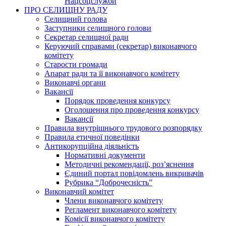
Нацсоцслужби
ПРО СЕЛИЩНУ РАДУ
Селищний голова
Заступники селищного голови
Секретар селищної ради
Керуючий справами (секретар) виконавчого
комітету
Старости громади
Апарат ради та її виконавчого комітету
Виконавчі органи
Вакансії
Порядок проведення конкурсу
Оголошення про проведення конкурсу
Вакансії
Правила внутрішнього трудового розпорядку
Правила етичної поведінки
Антикорупційна діяльність
Нормативні документи
Методичні рекомендації, роз’яснення
Єдиний портал повідомлень викривачів
Рубрика “Доброчесність”
Виконавчий комітет
Члени виконавчого комітету
Регламент виконавчого комітету
Комісії виконавчого комітету