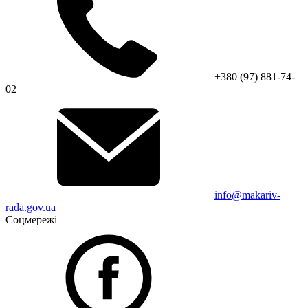
+380 (97) 881-74-
02
info@makariv-
rada.gov.ua
Соцмережі