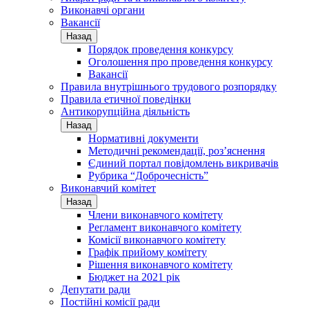
Виконавчі органи
Вакансії
Назад
Порядок проведення конкурсу
Оголошення про проведення конкурсу
Вакансії
Правила внутрішнього трудового розпорядку
Правила етичної поведінки
Антикорупційна діяльність
Назад
Нормативні документи
Методичні рекомендації, роз’яснення
Єдиний портал повідомлень викривачів
Рубрика “Доброчесність”
Виконавчий комітет
Назад
Члени виконавчого комітету
Регламент виконавчого комітету
Комісії виконавчого комітету
Графік прийому комітету
Рішення виконавчого комітету
Бюджет на 2021 рік
Депутати ради
Постійні комісії ради