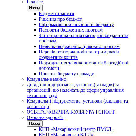
Бюджет
Назад
Бюджетні запити
Рішення про бюджет
Інформація про виконання бюджету
Паспорти бюджетних програм
Звіти про виконання паспортів бюджетних
програм
Перелік бюджетних, цільових програм
Перелік розпорядників та отримувачів
бюджетних коштів
Надходження та використання благодійної
допомоги
Прогноз бюджету громади
Комунальне майно
Довідник підприємств, установ (закладів) та
організацій, що належать до сфери управління
селищної ради
Комунальні підприємства, установи (заклади) та
організації
ОСВІТА, ФІЗИЧНА КУЛЬТУРА І СПОРТ
Охорона здоров’я
Назад
КНП «Макарівський центр ПМСД»
КНП «Макарівська БЛІЛ»