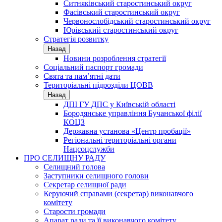
Ситняківський старостинський округ
Фасівський старостинський округ
Червонослобідський старостинський округ
Юрівський старостинський округ
Стратегія розвитку
Назад
Новини розроблення стратегії
Соціальний паспорт громади
Свята та пам’ятні дати
Територіальні підрозділи ЦОВВ
Назад
ДПІ ГУ ДПС у Київській області
Бородянське управління Бучанської філії
КОЦЗ
Державна установа «Центр пробації»
Регіональні територіальні органи
Нацсоцслужби
ПРО СЕЛИЩНУ РАДУ
Селищний голова
Заступники селищного голови
Секретар селищної ради
Керуючий справами (секретар) виконавчого
комітету
Старости громади
Апарат ради та її виконавчого комітету