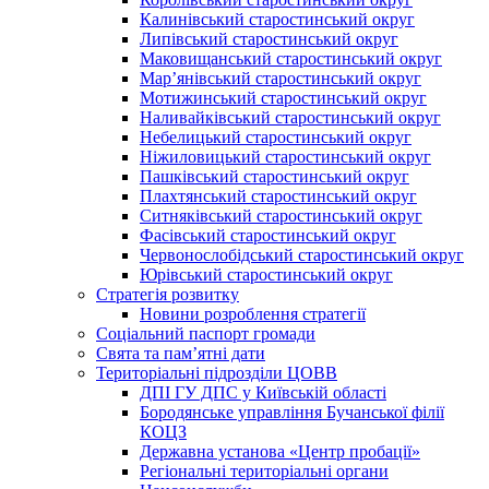
Калинівський старостинський округ
Липівський старостинський округ
Маковищанський старостинський округ
Мар’янівський старостинський округ
Мотижинський старостинський округ
Наливайківський старостинський округ
Небелицький старостинський округ
Ніжиловицький старостинський округ
Пашківський старостинський округ
Плахтянський старостинський округ
Ситняківський старостинський округ
Фасівський старостинський округ
Червонослобідський старостинський округ
Юрівський старостинський округ
Стратегія розвитку
Новини розроблення стратегії
Соціальний паспорт громади
Свята та пам’ятні дати
Територіальні підрозділи ЦОВВ
ДПІ ГУ ДПС у Київській області
Бородянське управління Бучанської філії
КОЦЗ
Державна установа «Центр пробації»
Регіональні територіальні органи