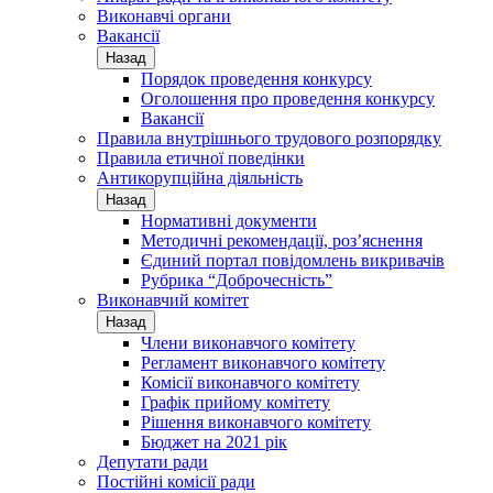
Виконавчі органи
Вакансії
Назад
Порядок проведення конкурсу
Оголошення про проведення конкурсу
Вакансії
Правила внутрішнього трудового розпорядку
Правила етичної поведінки
Антикорупційна діяльність
Назад
Нормативні документи
Методичні рекомендації, роз’яснення
Єдиний портал повідомлень викривачів
Рубрика “Доброчесність”
Виконавчий комітет
Назад
Члени виконавчого комітету
Регламент виконавчого комітету
Комісії виконавчого комітету
Графік прийому комітету
Рішення виконавчого комітету
Бюджет на 2021 рік
Депутати ради
Постійні комісії ради