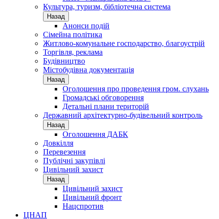
Культура, туризм, бібліотечна система
Назад
Анонси подій
Сімейна політика
Житлово-комунальне господарство, благоустрій
Торгівля, реклама
Будівництво
Містобудівна документація
Назад
Оголошення про проведення гром. слухань
Громадські обговорення
Детальні плани територій
Державний архітектурно-будівельний контроль
Назад
Оголошення ДАБК
Довкілля
Перевезення
Публічні закупівлі
Цивільний захист
Назад
Цивільний захист
Цивільний фронт
Нацспротив
ЦНАП