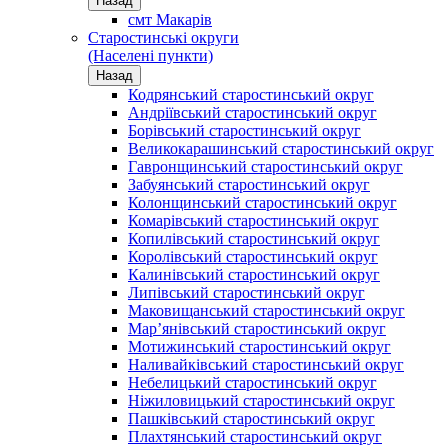
Назад
смт Макарів
Старостинські округи
(Населені пункти)
Назад
Кодрянський старостинський округ
Андріївський старостинський округ
Борівський старостинський округ
Великокарашинський старостинський округ
Гавронщинський старостинський округ
Забуянський старостинський округ
Колонщинський старостинський округ
Комарівський старостинський округ
Копилівський старостинський округ
Королівський старостинський округ
Калинівський старостинський округ
Липівський старостинський округ
Маковищанський старостинський округ
Мар’янівський старостинський округ
Мотижинський старостинський округ
Наливайківський старостинський округ
Небелицький старостинський округ
Ніжиловицький старостинський округ
Пашківський старостинський округ
Плахтянський старостинський округ