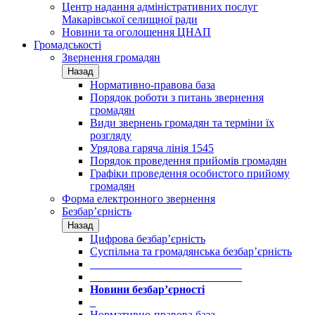
Центр надання адміністративних послуг
Макарівської селищної ради
Новини та оголошення ЦНАП
Громадськості
Звернення громадян
Назад
Нормативно-правова база
Порядок роботи з питань звернення
громадян
Види звернень громадян та терміни їх
розгляду
Урядова гаряча лінія 1545
Порядок проведення прийомів громадян
Графіки проведення особистого прийому
громадян
Форма електронного звернення
Безбар’єрність
Назад
Цифрова безбар’єрність
Суспільна та громадянська безбар’єрність
___________________________
___________________________
Новини безбар’єрності
_
Нормативно-правова база