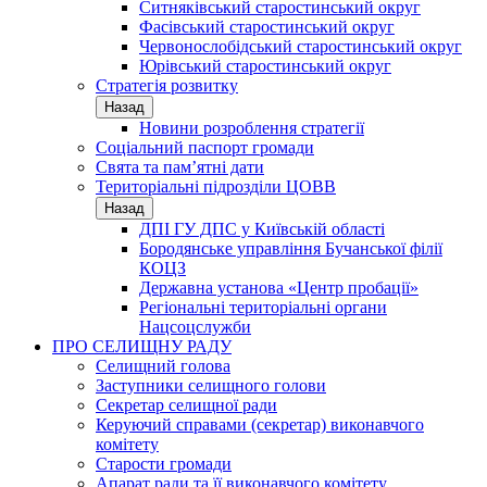
Ситняківський старостинський округ
Фасівський старостинський округ
Червонослобідський старостинський округ
Юрівський старостинський округ
Стратегія розвитку
Назад
Новини розроблення стратегії
Соціальний паспорт громади
Свята та пам’ятні дати
Територіальні підрозділи ЦОВВ
Назад
ДПІ ГУ ДПС у Київській області
Бородянське управління Бучанської філії
КОЦЗ
Державна установа «Центр пробації»
Регіональні територіальні органи
Нацсоцслужби
ПРО СЕЛИЩНУ РАДУ
Селищний голова
Заступники селищного голови
Секретар селищної ради
Керуючий справами (секретар) виконавчого
комітету
Старости громади
Апарат ради та її виконавчого комітету