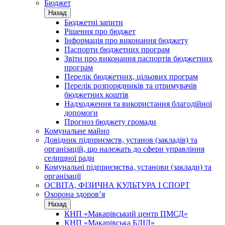
Бюджет
Назад
Бюджетні запити
Рішення про бюджет
Інформація про виконання бюджету
Паспорти бюджетних програм
Звіти про виконання паспортів бюджетних
програм
Перелік бюджетних, цільових програм
Перелік розпорядників та отримувачів
бюджетних коштів
Надходження та використання благодійної
допомоги
Прогноз бюджету громади
Комунальне майно
Довідник підприємств, установ (закладів) та
організацій, що належать до сфери управління
селищної ради
Комунальні підприємства, установи (заклади) та
організації
ОСВІТА, ФІЗИЧНА КУЛЬТУРА І СПОРТ
Охорона здоров’я
Назад
КНП «Макарівський центр ПМСД»
КНП «Макарівська БЛІЛ»