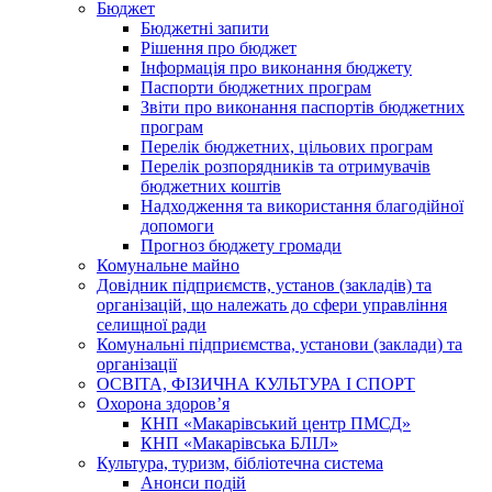
Бюджет
Бюджетні запити
Рішення про бюджет
Інформація про виконання бюджету
Паспорти бюджетних програм
Звіти про виконання паспортів бюджетних
програм
Перелік бюджетних, цільових програм
Перелік розпорядників та отримувачів
бюджетних коштів
Надходження та використання благодійної
допомоги
Прогноз бюджету громади
Комунальне майно
Довідник підприємств, установ (закладів) та
організацій, що належать до сфери управління
селищної ради
Комунальні підприємства, установи (заклади) та
організації
ОСВІТА, ФІЗИЧНА КУЛЬТУРА І СПОРТ
Охорона здоров’я
КНП «Макарівський центр ПМСД»
КНП «Макарівська БЛІЛ»
Культура, туризм, бібліотечна система
Анонси подій