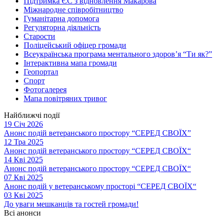
Підтримка ЄС з відновлення Макарова
Міжнародне співробітництво
Гуманітарна допомога
Регуляторна діяльність
Старости
Поліцейський офіцер громади
Всеукраїнська програма ментального здоров’я “Ти як?”
Інтерактивна мапа громади
Геопортал
Спорт
Фотогалерея
Мапа повітряних тривог
Найближчі події
19 Січ 2026
Анонс подій ветеранського простору “СЕРЕД СВОЇХ”
12 Тра 2025
Анонс подій ветеранського простору “СЕРЕД СВОЇХ“
14 Кві 2025
Анонс подій ветеранського простору “СЕРЕД СВОЇХ“
07 Кві 2025
Анонс подій у ветеранському просторі “СЕРЕД СВОЇХ“
03 Кві 2025
До уваги мешканців та гостей громади!
Всі анонси