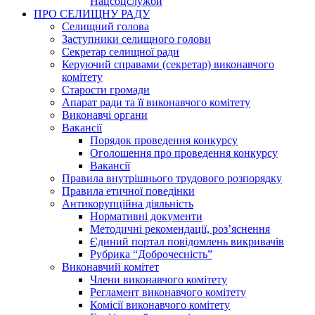
Нацсоцслужби
ПРО СЕЛИЩНУ РАДУ
Селищний голова
Заступники селищного голови
Секретар селищної ради
Керуючий справами (секретар) виконавчого
комітету
Старости громади
Апарат ради та її виконавчого комітету
Виконавчі органи
Вакансії
Порядок проведення конкурсу
Оголошення про проведення конкурсу
Вакансії
Правила внутрішнього трудового розпорядку
Правила етичної поведінки
Антикорупційна діяльність
Нормативні документи
Методичні рекомендації, роз’яснення
Єдиний портал повідомлень викривачів
Рубрика “Доброчесність”
Виконавчий комітет
Члени виконавчого комітету
Регламент виконавчого комітету
Комісії виконавчого комітету