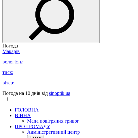
Погода
Макарів
вологість:
тиск:
вітер:
Погода на 10 днів від
sinoptik.ua
ГОЛОВНА
ВІЙНА
Мапа повітряних тривог
ПРО ГРОМАДУ
Aдміністративний центр