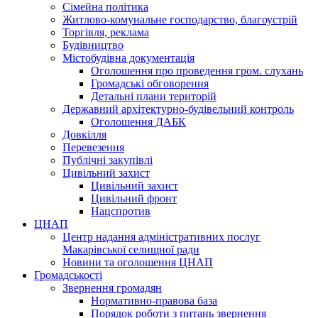
Сімейна політика
Житлово-комунальне господарство, благоустрій
Торгівля, реклама
Будівництво
Містобудівна документація
Оголошення про проведення гром. слухань
Громадські обговорення
Детальні плани територій
Державний архітектурно-будівельний контроль
Оголошення ДАБК
Довкілля
Перевезення
Публічні закупівлі
Цивільний захист
Цивільний захист
Цивільний фронт
Нацспротив
ЦНАП
Центр надання адміністративних послуг
Макарівської селищної ради
Новини та оголошення ЦНАП
Громадськості
Звернення громадян
Нормативно-правова база
Порядок роботи з питань звернення