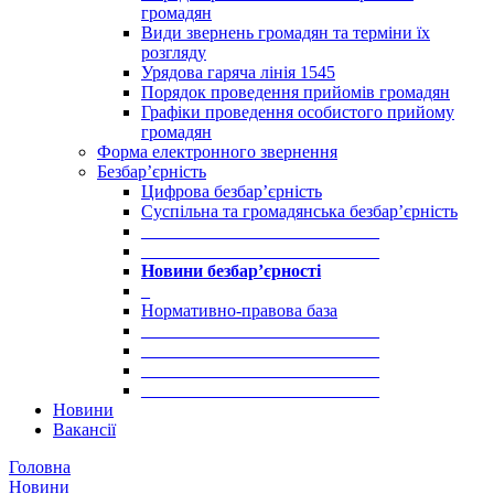
громадян
Види звернень громадян та терміни їх
розгляду
Урядова гаряча лінія 1545
Порядок проведення прийомів громадян
Графіки проведення особистого прийому
громадян
Форма електронного звернення
Безбар’єрність
Цифрова безбар’єрність
Суспільна та громадянська безбар’єрність
___________________________
___________________________
Новини безбар’єрності
_
Нормативно-правова база
___________________________
___________________________
___________________________
___________________________
Новини
Вакансії
Головна
Новини