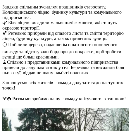
Завдяки спільним зусиллям працівників старостату,
Колонщинського ліцею, будинку культури та комунального
підприємства:
🌿 Біля ліцею висадили мальовничі самшити, які стануть
окрасою території.
🍂 Ретельно прибрали від опалого листя та сміття територію
ліцею, будинку культури, а також прилеглих вулиць.
⚪️ Побілили дерева, надавши їм ошатного та оновленого
вигляду та підготували бордюри до покраски, щоб зробити
вулиці ще більш красивими.
🧹Спільно з представниками комунального підприємства
привели до ладу пам’ятник у селі Березівка та висадили біля
нього туї, віддавши шану пам’яті полеглих.
Запрошуємо всіх жителів громади долучатися до наступних
толок!
🌸☘️ Разом ми зробимо нашу громаду квітучою та затишною!