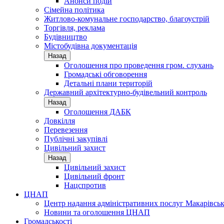
Анонси подій
Сімейна політика
Житлово-комунальне господарство, благоустрій
Торгівля, реклама
Будівництво
Містобудівна документація
Назад
Оголошення про проведення гром. слухань
Громадські обговорення
Детальні плани територій
Державний архітектурно-будівельний контроль
Назад
Оголошення ДАБК
Довкілля
Перевезення
Публічні закупівлі
Цивільний захист
Назад
Цивільний захист
Цивільний фронт
Нацспротив
ЦНАП
Центр надання адміністративних послуг Макарівськ
Новини та оголошення ЦНАП
Громадськості