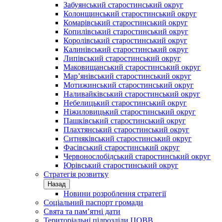
Забуянський старостинський округ
Колонщинський старостинський округ
Комарівський старостинський округ
Копилівський старостинський округ
Королівський старостинський округ
Калинівський старостинський округ
Липівський старостинський округ
Маковищанський старостинський округ
Мар’янівський старостинський округ
Мотижинський старостинський округ
Наливайківський старостинський округ
Небелицький старостинський округ
Ніжиловицький старостинський округ
Пашківський старостинський округ
Плахтянський старостинський округ
Ситняківський старостинський округ
Фасівський старостинський округ
Червонослобідський старостинський округ
Юрівський старостинський округ
Стратегія розвитку
Назад
Новини розроблення стратегії
Соціальний паспорт громади
Свята та пам’ятні дати
Територіальні підрозділи ЦОВВ