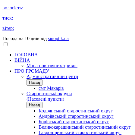
вологість:
тиск:
вітер:
Погода на 10 днів від
sinoptik.ua
ГОЛОВНА
ВІЙНА
Мапа повітряних тривог
ПРО ГРОМАДУ
Aдміністративний центр
Назад
смт Макарів
Старостинські округи
(Населені пункти)
Назад
Кодрянський старостинський округ
Андріївський старостинський округ
Борівський старостинський округ
Великокарашинський старостинський округ
Гавронщинський старостинський округ