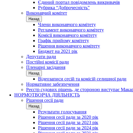
Єдиний портал повідомлень викривачів
Рубрика “Доброчесність”
Виконавчий комітет
Назад
Члени виконавчого комітету
Регламент виконавчого комітету
Комісії виконавчого комітету
Графік прийому комітету
Рішення виконавчого комітету
Бюджет на 2021 рік
Депутати ради
Постійні комісії ради
Пленарні засідання
Назад
Відеозаписи сесій та комісій селищної ради
Нормативне забезпечення
Реєстр судових рішень, де стороною виступає Мака
НОРМОТВОРЧА ДІЯЛЬНІСТЬ
Рішення сесії ради
Назад
Результати голосування
Рішення сесії ради за 2020 рік
Рішення сесії ради за 2023 рік
Рішення сесії ради за 2024 рік