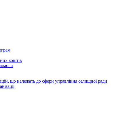
ограм
тних коштів
помоги
зацій, що належать до сфери управління селищної ради
анізації