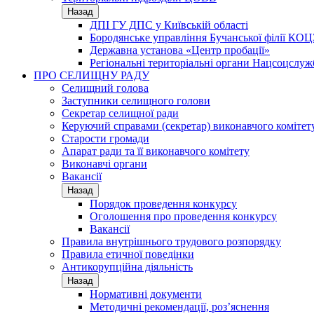
Назад
ДПІ ГУ ДПС у Київській області
Бородянське управління Бучанської філії КОЦ
Державна установа «Центр пробації»
Регіональні територіальні органи Нацсоцслу
ПРО СЕЛИЩНУ РАДУ
Селищний голова
Заступники селищного голови
Секретар селищної ради
Керуючий справами (секретар) виконавчого комітет
Старости громади
Апарат ради та її виконавчого комітету
Виконавчі органи
Вакансії
Назад
Порядок проведення конкурсу
Оголошення про проведення конкурсу
Вакансії
Правила внутрішнього трудового розпорядку
Правила етичної поведінки
Антикорупційна діяльність
Назад
Нормативні документи
Методичні рекомендації, роз’яснення