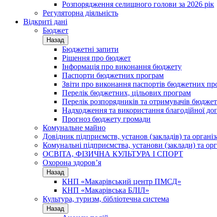
Розпорядження селищного голови за 2026 рік
Регуляторна діяльність
Відкриті дані
Бюджет
Назад
Бюджетні запити
Рішення про бюджет
Інформація про виконання бюджету
Паспорти бюджетних програм
Звіти про виконання паспортів бюджетних пр
Перелік бюджетних, цільових програм
Перелік розпорядників та отримувачів бюдже
Надходження та використання благодійної до
Прогноз бюджету громади
Комунальне майно
Довідник підприємств, установ (закладів) та органі
Комунальні підприємства, установи (заклади) та орг
ОСВІТА, ФІЗИЧНА КУЛЬТУРА І СПОРТ
Охорона здоров’я
Назад
КНП «Макарівський центр ПМСД»
КНП «Макарівська БЛІЛ»
Культура, туризм, бібліотечна система
Назад