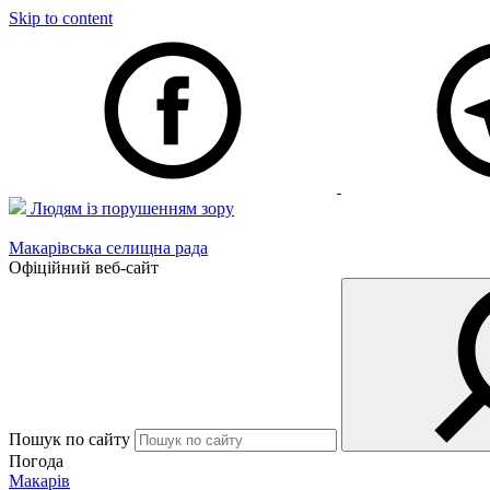
Skip to content
Людям із порушенням зору
Макарівська селищна рада
Офіційний веб-сайт
Пошук по сайту
Погода
Макарів