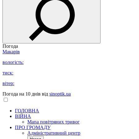
Погода
Макарів
вологість:
тиск:
вітер:
Погода на 10 днів від
sinoptik.ua
ГОЛОВНА
ВІЙНА
Мапа повітряних тривог
ПРО ГРОМАДУ
Aдміністративний центр