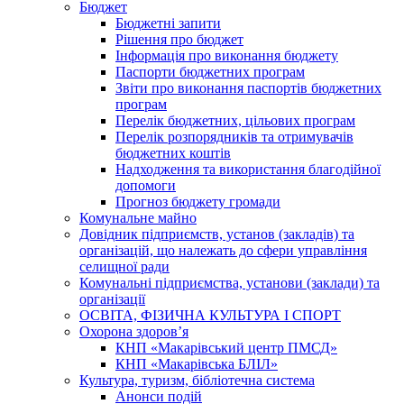
Бюджет
Бюджетні запити
Рішення про бюджет
Інформація про виконання бюджету
Паспорти бюджетних програм
Звіти про виконання паспортів бюджетних
програм
Перелік бюджетних, цільових програм
Перелік розпорядників та отримувачів
бюджетних коштів
Надходження та використання благодійної
допомоги
Прогноз бюджету громади
Комунальне майно
Довідник підприємств, установ (закладів) та
організацій, що належать до сфери управління
селищної ради
Комунальні підприємства, установи (заклади) та
організації
ОСВІТА, ФІЗИЧНА КУЛЬТУРА І СПОРТ
Охорона здоров’я
КНП «Макарівський центр ПМСД»
КНП «Макарівська БЛІЛ»
Культура, туризм, бібліотечна система
Анонси подій