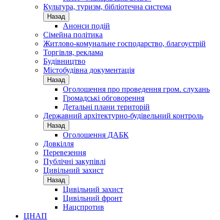
Культура, туризм, бібліотечна система
Назад
Анонси подій
Сімейна політика
Житлово-комунальне господарство, благоустрій
Торгівля, реклама
Будівництво
Містобудівна документація
Назад
Оголошення про проведення гром. слухань
Громадські обговорення
Детальні плани територій
Державний архітектурно-будівельний контроль
Назад
Оголошення ДАБК
Довкілля
Перевезення
Публічні закупівлі
Цивільний захист
Назад
Цивільний захист
Цивільний фронт
Нацспротив
ЦНАП