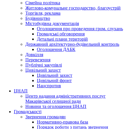
Сімейна політика
Житлово-комунальне господарство, благоустрій
Торгівля, реклама
Будівництво
Містобудівна документація
Оголошення про проведення гром. слухань
Громадські обговорення
Детальні плани територій
Державний архітектурно-будівельний контроль
Оголошення ДАБК
Довкілля
Перевезення
Публічні закупівлі
Цивільний захист
Цивільний захист
Цивільний фронт
Нацспротив
ЦНАП
Центр надання адміністративних послуг
Макарівської селищної ради
Новини та оголошення ЦНАП
Громадськості
Звернення громадян
Нормативно-правова база
Порядок роботи з питань звернення