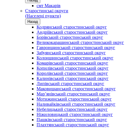
Назад
смт Макарів
Старостинські округи
(Населені пункти)
Назад
Кодрянський старостинський округ
Андріївський старостинський округ
Борівський старостинський округ
Великокарашинський старостинський округ
Гавронщинський старостинський округ
Забуянський старостинський округ
Колонщинський старостинський округ
Комарівський старостинський округ
Копилівський старостинський округ
Королівський старостинський округ
Калинівський старостинський округ
Липівський старостинський округ
Маковищанський старостинський округ
Мар’янівський старостинський округ
Мотижинський старостинський округ
Наливайківський старостинський округ
Небелицький старостинський округ
Ніжиловицький старостинський округ
Пашківський старостинський округ
Плахтянський старостинський округ