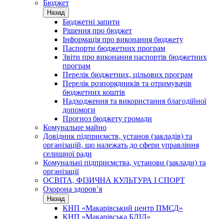
Бюджет
Назад
Бюджетні запити
Рішення про бюджет
Інформація про виконання бюджету
Паспорти бюджетних програм
Звіти про виконання паспортів бюджетних
програм
Перелік бюджетних, цільових програм
Перелік розпорядників та отримувачів
бюджетних коштів
Надходження та використання благодійної
допомоги
Прогноз бюджету громади
Комунальне майно
Довідник підприємств, установ (закладів) та
організацій, що належать до сфери управління
селищної ради
Комунальні підприємства, установи (заклади) та
організації
ОСВІТА, ФІЗИЧНА КУЛЬТУРА І СПОРТ
Охорона здоров’я
Назад
КНП «Макарівський центр ПМСД»
КНП «Макарівська БЛІЛ»