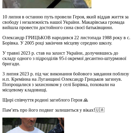
10 липня в останню путь провели Героя, який віддав життя за
свободу і незалежність нашої України. Макарівська громада
вийшла провести достойного сина своєї батьківщини.
Олександр ГРИЦЬКОВ народився 22 листопада 1988 року в с.
Борівка. У 2005 році закінчив місцеву середню школу.
У травні 2023 р. став на захист України, долучившись до
складу одного з підрозділів 95-ї окремої десантно-штурмової
бригади.
3 липня 2023 р. під час виконання бойового завдання поблизу
н.п. Кремінна на Луганщині Олександр Грицьков загинув.
Попрощалися з захисником у селі Борівка, поховали на
місцевому кладовищі.
Щирі співчуття родині загиблого Героя 🙏
Пам’ять про його подвиг залишиться у віках!🇺🇦