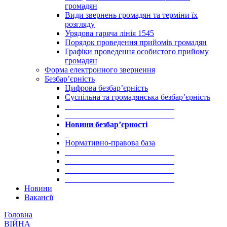
громадян
Види звернень громадян та терміни їх
розгляду
Урядова гаряча лінія 1545
Порядок проведення прийомів громадян
Графіки проведення особистого прийому
громадян
Форма електронного звернення
Безбар’єрність
Цифрова безбар’єрність
Суспільна та громадянська безбар’єрність
___________________________
___________________________
Новини безбар’єрності
_
Нормативно-правова база
___________________________
___________________________
___________________________
___________________________
Новини
Вакансії
Головна
ВІЙНА