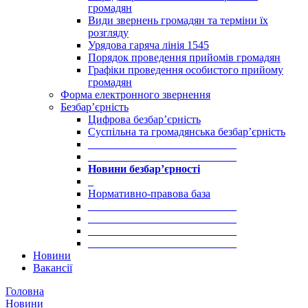
громадян
Види звернень громадян та терміни їх
розгляду
Урядова гаряча лінія 1545
Порядок проведення прийомів громадян
Графіки проведення особистого прийому
громадян
Форма електронного звернення
Безбар’єрність
Цифрова безбар’єрність
Суспільна та громадянська безбар’єрність
___________________________
___________________________
Новини безбар’єрності
_
Нормативно-правова база
___________________________
___________________________
___________________________
___________________________
Новини
Вакансії
Головна
Новини