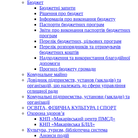
Бюджет
Бюджетні запити
Рішення про бюджет
Інформація про виконання бюджету
Паспорти бюджетних програм
Звіти про виконання паспортів бюджетних
програм
Перелік бюджетних, цільових програм
Перелік розпорядників та отримувачів
бюджетних коштів
Надходження та використання благодійної
допомоги
Прогноз бюджету громади
Комунальне майно
Довідник підприємств, установ (закладів) та
організацій, що належать до сфери управління
селищної ради
Комунальні підприємства, установи (заклади) та
організації
ОСВІТА, ФІЗИЧНА КУЛЬТУРА І СПОРТ
Охорона здоров’я
КНП «Макарівський центр ПМСД»
КНП «Макарівська БЛІЛ»
Культура, туризм, бібліотечна система
Анонси подій