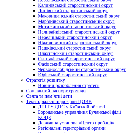
Калинівський старостинський округ
Липівський старостинський округ
Маковищанський старостинський округ
Мар’янівський старостинський округ
Мотижинський старостинський округ
Наливайківський старостинський округ
Небелицький старостинський округ
Ніжиловицький старостинський округ
Пашківський старостинський округ
Плахтянський старостинський округ
Ситняківський старостинський округ
Фасівський старостинський округ
Червонослобідський старостинський округ
Юрівський старостинський округ
Стратегія розвитку
Новини розроблення стратегії
Соціальний паспорт громади
Свята та пам’ятні дати
Територіальні підрозділи ЦОВВ
ДПІ ГУ ДПС у Київській області
Бородянське управління Бучанської філії
КОЦЗ
Державна установа «Центр пробації»
Регіональні територіальні органи