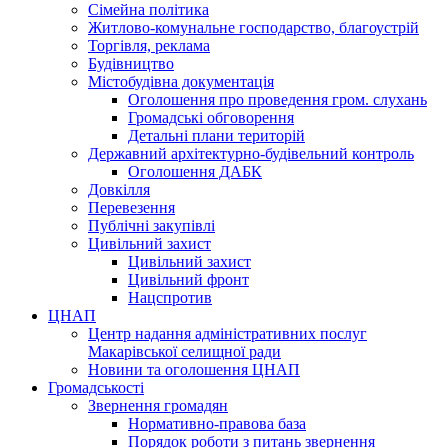
Сімейна політика
Житлово-комунальне господарство, благоустрій
Торгівля, реклама
Будівництво
Містобудівна документація
Оголошення про проведення гром. слухань
Громадські обговорення
Детальні плани територій
Державний архітектурно-будівельний контроль
Оголошення ДАБК
Довкілля
Перевезення
Публічні закупівлі
Цивільний захист
Цивільний захист
Цивільний фронт
Нацспротив
ЦНАП
Центр надання адміністративних послуг
Макарівської селищної ради
Новини та оголошення ЦНАП
Громадськості
Звернення громадян
Нормативно-правова база
Порядок роботи з питань звернення