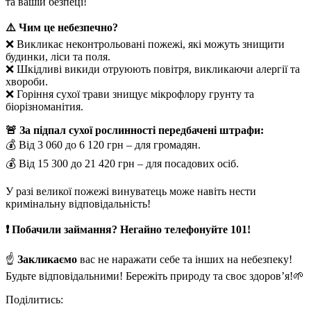
та вашій безпеці!
⚠️ Чим це небезпечно?
❌ Викликає неконтрольовані пожежі, які можуть знищити
будинки, ліси та поля.
❌ Шкідливі викиди отруюють повітря, викликаючи алергії та
хвороби.
❌ Горіння сухої трави знищує мікрофлору грунту та
біорізноманітия.
🚨 За підпал сухої рослинності передбачені штрафи:
💰 Від 3 060 до 6 120 грн – для громадян.
💰 Від 15 300 до 21 420 грн – для посадових осіб.
У разі великої пожежі винуватець може навіть нести
кримінальну відповідальність!
❗️ Побачили займання? Негайно телефонуйте 101!
☝️
Закликаємо
вас не наражати себе та інших на небезпеку!
Будьте відповідальними! Бережіть природу та своє здоров’я!🌱
Поділитись: