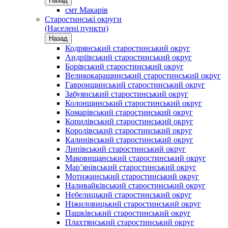
Назад
смт Макарів
Старостинські округи
(Населені пункти)
Назад
Кодрянський старостинський округ
Андріївський старостинський округ
Борівський старостинський округ
Великокарашинський старостинський округ
Гавронщинський старостинський округ
Забуянський старостинський округ
Колонщинський старостинський округ
Комарівський старостинський округ
Копилівський старостинський округ
Королівський старостинський округ
Калинівський старостинський округ
Липівський старостинський округ
Маковищанський старостинський округ
Мар’янівський старостинський округ
Мотижинський старостинський округ
Наливайківський старостинський округ
Небелицький старостинський округ
Ніжиловицький старостинський округ
Пашківський старостинський округ
Плахтянський старостинський округ