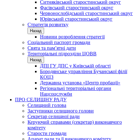
Ситняківський старостинський округ
Фасівський старостинський округ
Червонослобідський старостинський округ
Юрівський старостинський округ
Стратегія розвитку
Назад
Новини розроблення стратегії
Соціальний паспорт громади
Свята та пам’ятні дати
Територіальні підрозділи ЦОВВ
Назад
ДПІ ГУ ДПС у Київській області
Бородянське управління Бучанської філії
КОЦЗ
Державна установа «Центр пробації»
Регіональні територіальні органи
Нацсоцслужби
ПРО СЕЛИЩНУ РАДУ
Селищний голова
Заступники селищного голови
Секретар селищної ради
Керуючий справами (секретар) виконавчого
комітету
Старости громади
Апарат ради та її виконавчого комітету