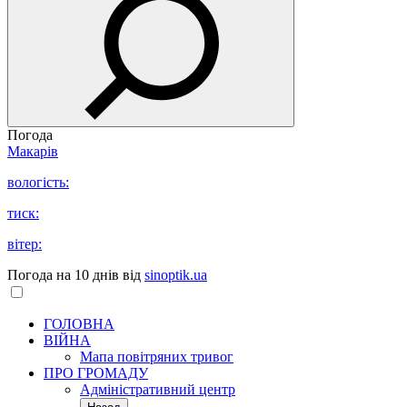
Погода
Макарів
вологість:
тиск:
вітер:
Погода на 10 днів від
sinoptik.ua
ГОЛОВНА
ВІЙНА
Мапа повітряних тривог
ПРО ГРОМАДУ
Aдміністративний центр