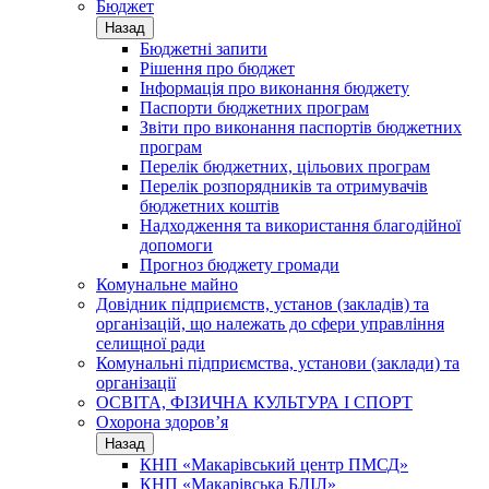
Бюджет
Назад
Бюджетні запити
Рішення про бюджет
Інформація про виконання бюджету
Паспорти бюджетних програм
Звіти про виконання паспортів бюджетних
програм
Перелік бюджетних, цільових програм
Перелік розпорядників та отримувачів
бюджетних коштів
Надходження та використання благодійної
допомоги
Прогноз бюджету громади
Комунальне майно
Довідник підприємств, установ (закладів) та
організацій, що належать до сфери управління
селищної ради
Комунальні підприємства, установи (заклади) та
організації
ОСВІТА, ФІЗИЧНА КУЛЬТУРА І СПОРТ
Охорона здоров’я
Назад
КНП «Макарівський центр ПМСД»
КНП «Макарівська БЛІЛ»