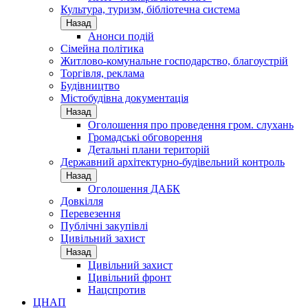
Культура, туризм, бібліотечна система
Назад
Анонси подій
Сімейна політика
Житлово-комунальне господарство, благоустрій
Торгівля, реклама
Будівництво
Містобудівна документація
Назад
Оголошення про проведення гром. слухань
Громадські обговорення
Детальні плани територій
Державний архітектурно-будівельний контроль
Назад
Оголошення ДАБК
Довкілля
Перевезення
Публічні закупівлі
Цивільний захист
Назад
Цивільний захист
Цивільний фронт
Нацспротив
ЦНАП