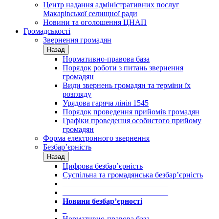
Центр надання адміністративних послуг
Макарівської селищної ради
Новини та оголошення ЦНАП
Громадськості
Звернення громадян
Назад
Нормативно-правова база
Порядок роботи з питань звернення
громадян
Види звернень громадян та терміни їх
розгляду
Урядова гаряча лінія 1545
Порядок проведення прийомів громадян
Графіки проведення особистого прийому
громадян
Форма електронного звернення
Безбар’єрність
Назад
Цифрова безбар’єрність
Суспільна та громадянська безбар’єрність
___________________________
___________________________
Новини безбар’єрності
_
Нормативно-правова база