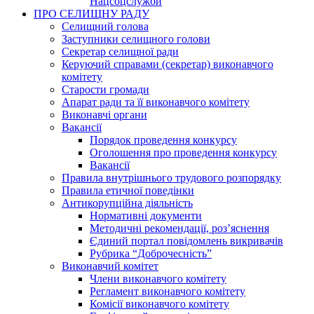
Нацсоцслужби
ПРО СЕЛИЩНУ РАДУ
Селищний голова
Заступники селищного голови
Секретар селищної ради
Керуючий справами (секретар) виконавчого
комітету
Старости громади
Апарат ради та її виконавчого комітету
Виконавчі органи
Вакансії
Порядок проведення конкурсу
Оголошення про проведення конкурсу
Вакансії
Правила внутрішнього трудового розпорядку
Правила етичної поведінки
Антикорупційна діяльність
Нормативні документи
Методичні рекомендації, роз’яснення
Єдиний портал повідомлень викривачів
Рубрика “Доброчесність”
Виконавчий комітет
Члени виконавчого комітету
Регламент виконавчого комітету
Комісії виконавчого комітету