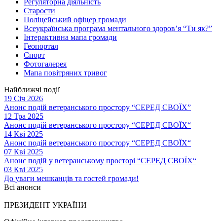
Регуляторна діяльність
Старости
Поліцейський офіцер громади
Всеукраїнська програма ментального здоров’я “Ти як?”
Інтерактивна мапа громади
Геопортал
Спорт
Фотогалерея
Мапа повітряних тривог
Найближчі події
19 Січ 2026
Анонс подій ветеранського простору “СЕРЕД СВОЇХ”
12 Тра 2025
Анонс подій ветеранського простору “СЕРЕД СВОЇХ“
14 Кві 2025
Анонс подій ветеранського простору “СЕРЕД СВОЇХ“
07 Кві 2025
Анонс подій у ветеранському просторі “СЕРЕД СВОЇХ“
03 Кві 2025
До уваги мешканців та гостей громади!
Всі анонси
ПРЕЗИДЕНТ УКРАЇНИ