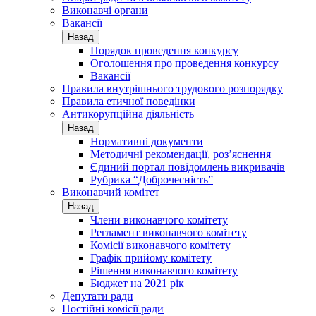
Виконавчі органи
Вакансії
Назад
Порядок проведення конкурсу
Оголошення про проведення конкурсу
Вакансії
Правила внутрішнього трудового розпорядку
Правила етичної поведінки
Антикорупційна діяльність
Назад
Нормативні документи
Методичні рекомендації, роз’яснення
Єдиний портал повідомлень викривачів
Рубрика “Доброчесність”
Виконавчий комітет
Назад
Члени виконавчого комітету
Регламент виконавчого комітету
Комісії виконавчого комітету
Графік прийому комітету
Рішення виконавчого комітету
Бюджет на 2021 рік
Депутати ради
Постійні комісії ради