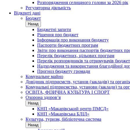
Розпорядження селищного голови за 2026 рік
Регуляторна діяльність
Відкриті дані
Бюджет
Назад
Бюджетні запити
Рішення про бюджет
Інформація про виконання бюджету
Паспорти бюджетних програм
Звіти про виконання паспортів бюджетних пр
Перелік бюджетних, цільових програм
Перелік розпорядників та отримувачів бюдже
Надходження та використання благодійної до
Прогноз бюджету громади
Комунальне майно
Довідник підприємств, установ (закладів) та органі
Комунальні підприємства, установи (заклади) та орг
ОСВІТА, ФІЗИЧНА КУЛЬТУРА І СПОРТ
Охорона здоров’я
Назад
КНП «Макарівський центр ПМСД»
КНП «Макарівська БЛІЛ»
Культура, туризм, бібліотечна система
Назад