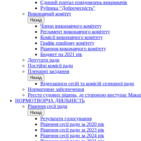
Єдиний портал повідомлень викривачів
Рубрика “Доброчесність”
Виконавчий комітет
Назад
Члени виконавчого комітету
Регламент виконавчого комітету
Комісії виконавчого комітету
Графік прийому комітету
Рішення виконавчого комітету
Бюджет на 2021 рік
Депутати ради
Постійні комісії ради
Пленарні засідання
Назад
Відеозаписи сесій та комісій селищної ради
Нормативне забезпечення
Реєстр судових рішень, де стороною виступає Мака
НОРМОТВОРЧА ДІЯЛЬНІСТЬ
Рішення сесії ради
Назад
Результати голосування
Рішення сесії ради за 2020 рік
Рішення сесії ради за 2023 рік
Рішення сесії ради за 2024 рік