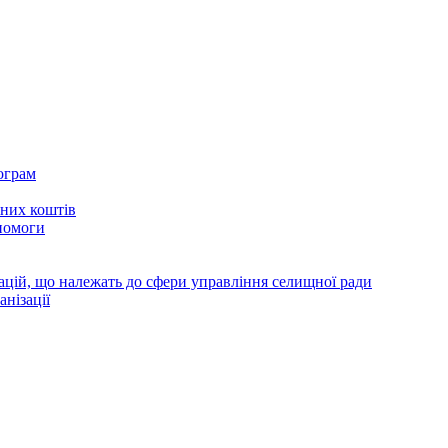
ограм
тних коштів
помоги
зацій, що належать до сфери управління селищної ради
анізації