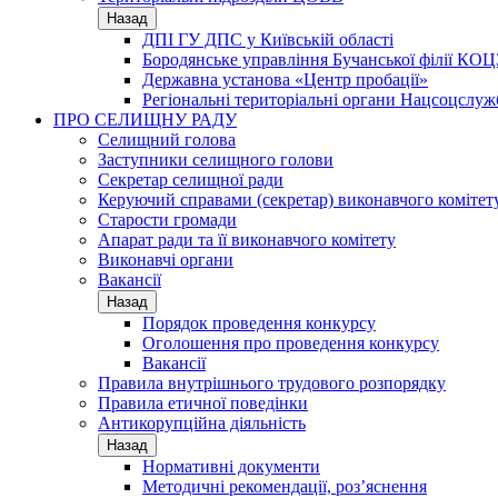
Назад
ДПІ ГУ ДПС у Київській області
Бородянське управління Бучанської філії КОЦ
Державна установа «Центр пробації»
Регіональні територіальні органи Нацсоцслу
ПРО СЕЛИЩНУ РАДУ
Селищний голова
Заступники селищного голови
Секретар селищної ради
Керуючий справами (секретар) виконавчого комітет
Старости громади
Апарат ради та її виконавчого комітету
Виконавчі органи
Вакансії
Назад
Порядок проведення конкурсу
Оголошення про проведення конкурсу
Вакансії
Правила внутрішнього трудового розпорядку
Правила етичної поведінки
Антикорупційна діяльність
Назад
Нормативні документи
Методичні рекомендації, роз’яснення