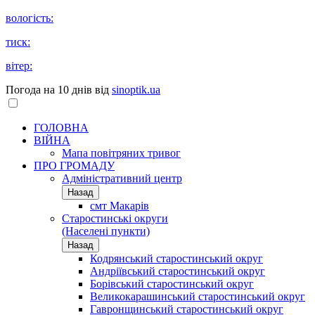
вологість:
тиск:
вітер:
Погода на 10 днів від
sinoptik.ua
ГОЛОВНА
ВІЙНА
Мапа повітряних тривог
ПРО ГРОМАДУ
Aдміністративний центр
Назад
смт Макарів
Старостинські округи
(Населені пункти)
Назад
Кодрянський старостинський округ
Андріївський старостинський округ
Борівський старостинський округ
Великокарашинський старостинський округ
Гавронщинський старостинський округ