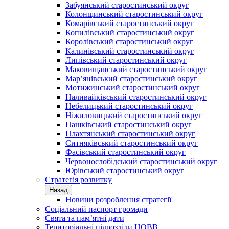
Забуянський старостинський округ
Колонщинський старостинський округ
Комарівський старостинський округ
Копилівський старостинський округ
Королівський старостинський округ
Калинівський старостинський округ
Липівський старостинський округ
Маковищанський старостинський округ
Мар’янівський старостинський округ
Мотижинський старостинський округ
Наливайківський старостинський округ
Небелицький старостинський округ
Ніжиловицький старостинський округ
Пашківський старостинський округ
Плахтянський старостинський округ
Ситняківський старостинський округ
Фасівський старостинський округ
Червонослобідський старостинський округ
Юрівський старостинський округ
Стратегія розвитку
Назад
Новини розроблення стратегії
Соціальний паспорт громади
Свята та пам’ятні дати
Територіальні підрозділи ЦОВВ