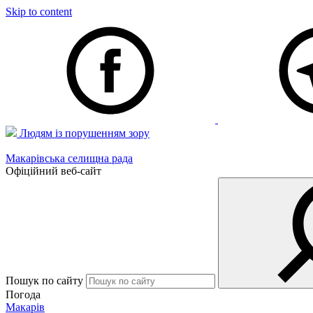
Skip to content
Людям із порушенням зору
Макарівська селищна рада
Офіційний веб-сайт
Пошук по сайту
Погода
Макарів