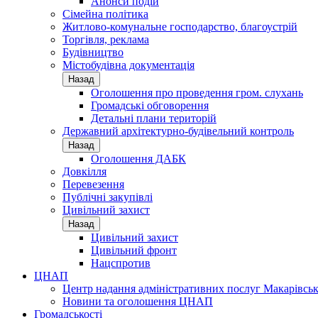
Анонси подій
Сімейна політика
Житлово-комунальне господарство, благоустрій
Торгівля, реклама
Будівництво
Містобудівна документація
Назад
Оголошення про проведення гром. слухань
Громадські обговорення
Детальні плани територій
Державний архітектурно-будівельний контроль
Назад
Оголошення ДАБК
Довкілля
Перевезення
Публічні закупівлі
Цивільний захист
Назад
Цивільний захист
Цивільний фронт
Нацспротив
ЦНАП
Центр надання адміністративних послуг Макарівськ
Новини та оголошення ЦНАП
Громадськості