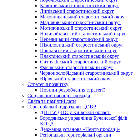
Калинівський старостинський округ
Липівський старостинський округ
Маковищанський старостинський округ
Мар’янівський старостинський округ
Мотижинський старостинський округ
Наливайківський старостинський округ
Небелицький старостинський округ
Ніжиловицький старостинський округ
Пашківський старостинський округ
Плахтянський старостинський округ
Ситняківський старостинський округ
Фасівський старостинський округ
Червонослобідський старостинський округ
Юрівський старостинський округ
Стратегія розвитку
Новини розроблення стратегії
Соціальний паспорт громади
Свята та пам’ятні дати
Територіальні підрозділи ЦОВВ
ДПІ ГУ ДПС у Київській області
Бородянське управління Бучанської філії
КОЦЗ
Державна установа «Центр пробації»
Регіональні територіальні органи