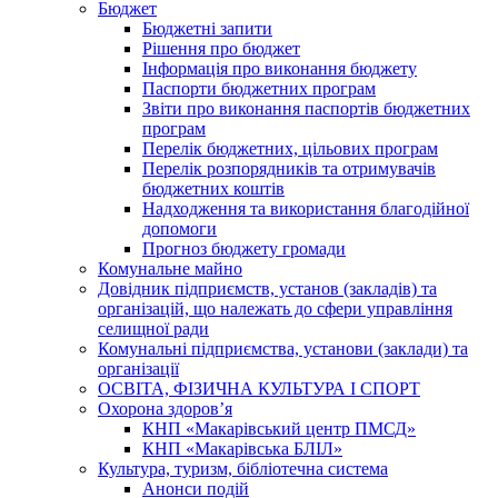
Бюджет
Бюджетні запити
Рішення про бюджет
Інформація про виконання бюджету
Паспорти бюджетних програм
Звіти про виконання паспортів бюджетних
програм
Перелік бюджетних, цільових програм
Перелік розпорядників та отримувачів
бюджетних коштів
Надходження та використання благодійної
допомоги
Прогноз бюджету громади
Комунальне майно
Довідник підприємств, установ (закладів) та
організацій, що належать до сфери управління
селищної ради
Комунальні підприємства, установи (заклади) та
організації
ОСВІТА, ФІЗИЧНА КУЛЬТУРА І СПОРТ
Охорона здоров’я
КНП «Макарівський центр ПМСД»
КНП «Макарівська БЛІЛ»
Культура, туризм, бібліотечна система
Анонси подій