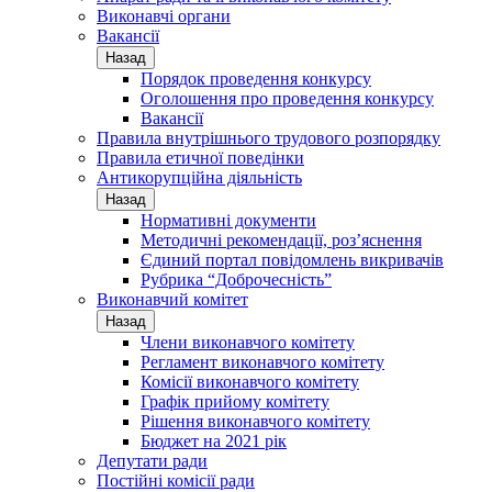
Виконавчі органи
Вакансії
Назад
Порядок проведення конкурсу
Оголошення про проведення конкурсу
Вакансії
Правила внутрішнього трудового розпорядку
Правила етичної поведінки
Антикорупційна діяльність
Назад
Нормативні документи
Методичні рекомендації, роз’яснення
Єдиний портал повідомлень викривачів
Рубрика “Доброчесність”
Виконавчий комітет
Назад
Члени виконавчого комітету
Регламент виконавчого комітету
Комісії виконавчого комітету
Графік прийому комітету
Рішення виконавчого комітету
Бюджет на 2021 рік
Депутати ради
Постійні комісії ради