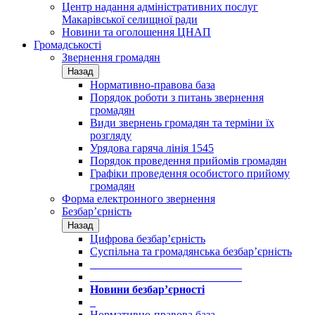
Центр надання адміністративних послуг
Макарівської селищної ради
Новини та оголошення ЦНАП
Громадськості
Звернення громадян
Назад
Нормативно-правова база
Порядок роботи з питань звернення
громадян
Види звернень громадян та терміни їх
розгляду
Урядова гаряча лінія 1545
Порядок проведення прийомів громадян
Графіки проведення особистого прийому
громадян
Форма електронного звернення
Безбар’єрність
Назад
Цифрова безбар’єрність
Суспільна та громадянська безбар’єрність
___________________________
___________________________
Новини безбар’єрності
_
Нормативно-правова база