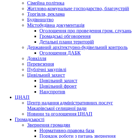
Сімейна політика
Житлово-комунальне господарство, благоустрій
Торгівля, реклама
Будівництво
Містобудівна документація
Оголошення про проведення гром. слухань
Громадські обговорення
Детальні плани територій
Державний архітектурно-будівельний контроль
Оголошення ДАБК
Довкілля
Перевезення
Публічні закупівлі
Цивільний захист
Цивільний захист
Цивільний фронт
Нацспротив
ЦНАП
Центр надання адміністративних послуг
Макарівської селищної ради
Новини та оголошення ЦНАП
Громадськості
Звернення громадян
Нормативно-правова база
Порядок роботи з питань звернення