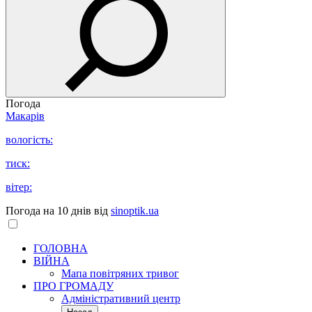
Погода
Макарів
вологість:
тиск:
вітер:
Погода на 10 днів від
sinoptik.ua
ГОЛОВНА
ВІЙНА
Мапа повітряних тривог
ПРО ГРОМАДУ
Aдміністративний центр