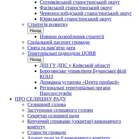
Ситняківський старостинський округ
Фасівський старостинський округ
Червонослобідський старостинський округ
Юрівський старостинський округ
Стратегія розвитку
Назад
Новини розроблення стратегії
Соціальний паспорт громади
Свята та пам’ятні дати
Територіальні підрозділи ЦОВВ
Назад
ДПІ ГУ ДПС у Київській області
Бородянське управління Бучанської філії
КОЦЗ
Державна установа «Центр пробації»
Регіональні територіальні органи
Нацсоцслужби
ПРО СЕЛИЩНУ РАДУ
Селищний голова
Заступники селищного голови
Секретар селищної ради
Керуючий справами (секретар) виконавчого
комітету
Старости громади
Апарат ради та її виконавчого комітету