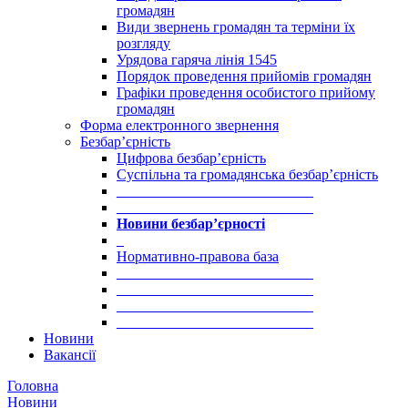
громадян
Види звернень громадян та терміни їх
розгляду
Урядова гаряча лінія 1545
Порядок проведення прийомів громадян
Графіки проведення особистого прийому
громадян
Форма електронного звернення
Безбар’єрність
Цифрова безбар’єрність
Суспільна та громадянська безбар’єрність
___________________________
___________________________
Новини безбар’єрності
_
Нормативно-правова база
___________________________
___________________________
___________________________
___________________________
Новини
Вакансії
Головна
Новини