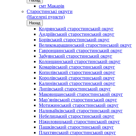
Назад
смт Макарів
Старостинські округи
(Населені пункти)
Назад
Кодрянський старостинський округ
Андріївський старостинський округ
Борівський старостинський округ
Великокарашинський старостинський округ
Гавронщинський старостинський округ
Забуянський старостинський округ
Колонщинський старостинський округ
Комарівський старостинський округ
Копилівський старостинський округ
Королівський старостинський округ
Калинівський старостинський округ
Липівський старостинський округ
Маковищанський старостинський округ
Мар’янівський старостинський округ
Мотижинський старостинський округ
Наливайківський старостинський округ
Небелицький старостинський округ
Ніжиловицький старостинський округ
Пашківський старостинський округ
Плахтянський старостинський округ