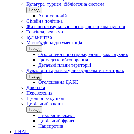
Культура, туризм, бібліотечна система
Назад
Анонси подій
Сімейна політика
Житлово-комунальне господарство, благоустрій
Торгівля, реклама
Будівництво
Містобудівна документація
Назад
Оголошення про проведення гром. слухань
Громадські обговорення
Детальні плани територій
Державний архітектурно-будівельний контроль
Назад
Оголошення ДАБК
Довкілля
Перевезення
Публічні закупівлі
Цивільний захист
Назад
Цивільний захист
Цивільний фронт
Нацспротив
ЦНАП