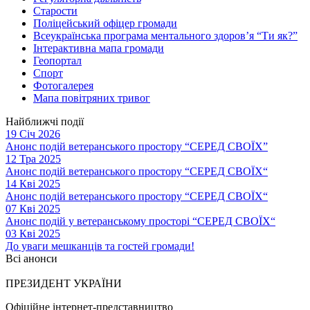
Старости
Поліцейський офіцер громади
Всеукраїнська програма ментального здоров’я “Ти як?”
Інтерактивна мапа громади
Геопортал
Спорт
Фотогалерея
Мапа повітряних тривог
Найближчі події
19 Січ 2026
Анонс подій ветеранського простору “СЕРЕД СВОЇХ”
12 Тра 2025
Анонс подій ветеранського простору “СЕРЕД СВОЇХ“
14 Кві 2025
Анонс подій ветеранського простору “СЕРЕД СВОЇХ“
07 Кві 2025
Анонс подій у ветеранському просторі “СЕРЕД СВОЇХ“
03 Кві 2025
До уваги мешканців та гостей громади!
Всі анонси
ПРЕЗИДЕНТ УКРАЇНИ
Офіційне інтернет-представництво