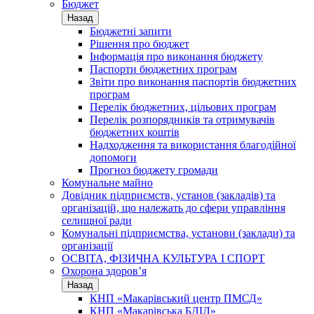
Бюджет
Назад
Бюджетні запити
Рішення про бюджет
Інформація про виконання бюджету
Паспорти бюджетних програм
Звіти про виконання паспортів бюджетних
програм
Перелік бюджетних, цільових програм
Перелік розпорядників та отримувачів
бюджетних коштів
Надходження та використання благодійної
допомоги
Прогноз бюджету громади
Комунальне майно
Довідник підприємств, установ (закладів) та
організацій, що належать до сфери управління
селищної ради
Комунальні підприємства, установи (заклади) та
організації
ОСВІТА, ФІЗИЧНА КУЛЬТУРА І СПОРТ
Охорона здоров’я
Назад
КНП «Макарівський центр ПМСД»
КНП «Макарівська БЛІЛ»