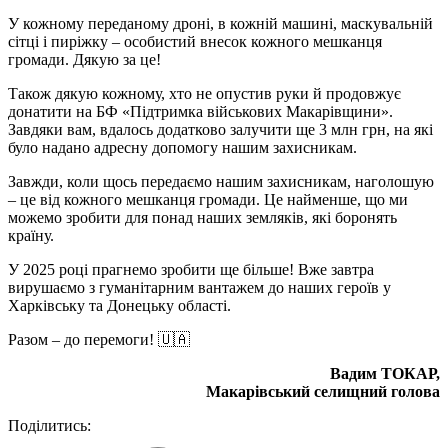
У кожному переданому дроні, в кожній машині, маскувальній
сітці і пиріжку – особистий внесок кожного мешканця
громади. Дякую за це!
Також дякую кожному, хто не опустив руки й продовжує
донатити на БФ «Підтримка військових Макарівщини».
Завдяки вам, вдалось додатково залучити ще 3 млн грн, на які
було надано адресну допомогу нашим захисникам.
Завжди, коли щось передаємо нашим захисникам, наголошую
– це від кожного мешканця громади. Це найменше, що ми
можемо зробити для понад наших земляків, які боронять
країну.
У 2025 році прагнемо зробити ще більше! Вже завтра
вирушаємо з гуманітарним вантажем до наших героїв у
Харківську та Донецьку області.
Разом – до перемоги! 🇺🇦
Вадим ТОКАР,
Макарівський селищний голова
Поділитись: