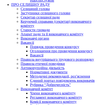
Нацсоцслужби
ПРО СЕЛИЩНУ РАДУ
Селищний голова
Заступники селищного голови
Секретар селищної ради
Керуючий справами (секретар) виконавчого
комітету
Старости громади
Апарат ради та її виконавчого комітету
Виконавчі органи
Вакансії
Порядок проведення конкурсу
Оголошення про проведення конкурсу
Вакансії
Правила внутрішнього трудового розпорядку
Правила етичної поведінки
Антикорупційна діяльність
Нормативні документи
Методичні рекомендації, роз’яснення
Єдиний портал повідомлень викривачів
Рубрика “Доброчесність”
Виконавчий комітет
Члени виконавчого комітету
Регламент виконавчого комітету
Комісії виконавчого комітету