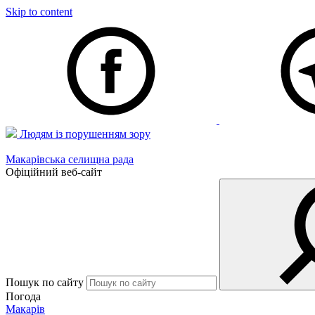
Skip to content
Людям із порушенням зору
Макарівська селищна рада
Офіційний веб-сайт
Пошук по сайту
Погода
Макарів