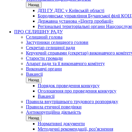
Назад
ДПІ ГУ ДПС у Київській області
Бородянське управління Бучанської філії КОЦ
Державна установа «Центр пробації»
Регіональні територіальні органи Нацсоцслу
ПРО СЕЛИЩНУ РАДУ
Селищний голова
Заступники селищного голови
Секретар селищної ради
Керуючий справами (секретар) виконавчого комітет
Старости громади
Апарат ради та її виконавчого комітету
Виконавчі органи
Вакансії
Назад
Порядок проведення конкурсу
Оголошення про проведення конкурсу
Вакансії
Правила внутрішнього трудового розпорядку
Правила етичної поведінки
Антикорупційна діяльність
Назад
Нормативні документи
Методичні рекомендації, роз’яснення