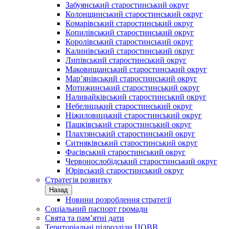
Забуянський старостинський округ
Колонщинський старостинський округ
Комарівський старостинський округ
Копилівський старостинський округ
Королівський старостинський округ
Калинівський старостинський округ
Липівський старостинський округ
Маковищанський старостинський округ
Мар’янівський старостинський округ
Мотижинський старостинський округ
Наливайківський старостинський округ
Небелицький старостинський округ
Ніжиловицький старостинський округ
Пашківський старостинський округ
Плахтянський старостинський округ
Ситняківський старостинський округ
Фасівський старостинський округ
Червонослобідський старостинський округ
Юрівський старостинський округ
Стратегія розвитку
Назад
Новини розроблення стратегії
Соціальний паспорт громади
Свята та пам’ятні дати
Територіальні підрозділи ЦОВВ