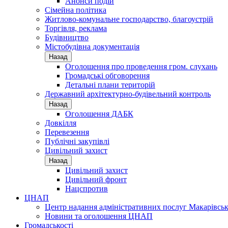
Анонси подій
Сімейна політика
Житлово-комунальне господарство, благоустрій
Торгівля, реклама
Будівництво
Містобудівна документація
Назад
Оголошення про проведення гром. слухань
Громадські обговорення
Детальні плани територій
Державний архітектурно-будівельний контроль
Назад
Оголошення ДАБК
Довкілля
Перевезення
Публічні закупівлі
Цивільний захист
Назад
Цивільний захист
Цивільний фронт
Нацспротив
ЦНАП
Центр надання адміністративних послуг Макарівськ
Новини та оголошення ЦНАП
Громадськості