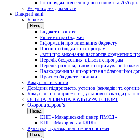
Розпорядження селищного голови за 2026 рік
Регуляторна діяльність
Відкриті дані
Бюджет
Назад
Бюджетні запити
Рішення про бюджет
Інформація про виконання бюджету
Паспорти бюджетних програм
Звіти про виконання паспортів бюджетних пр
Перелік бюджетних, цільових програм
Перелік розпорядників та отримувачів бюдже
Надходження та використання благодійної до
Прогноз бюджету громади
Комунальне майно
Довідник підприємств, установ (закладів) та органі
Комунальні підприємства, установи (заклади) та орг
ОСВІТА, ФІЗИЧНА КУЛЬТУРА І СПОРТ
Охорона здоров’я
Назад
КНП «Макарівський центр ПМСД»
КНП «Макарівська БЛІЛ»
Культура, туризм, бібліотечна система
Назад