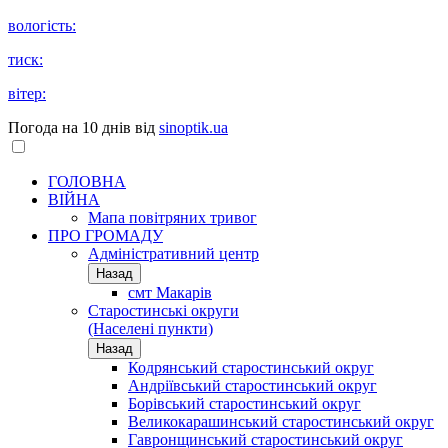
вологість:
тиск:
вітер:
Погода на 10 днів від
sinoptik.ua
ГОЛОВНА
ВІЙНА
Мапа повітряних тривог
ПРО ГРОМАДУ
Aдміністративний центр
Назад
смт Макарів
Старостинські округи
(Населені пункти)
Назад
Кодрянський старостинський округ
Андріївський старостинський округ
Борівський старостинський округ
Великокарашинський старостинський округ
Гавронщинський старостинський округ