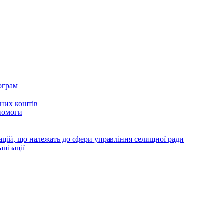
ограм
тних коштів
помоги
зацій, що належать до сфери управління селищної ради
анізації