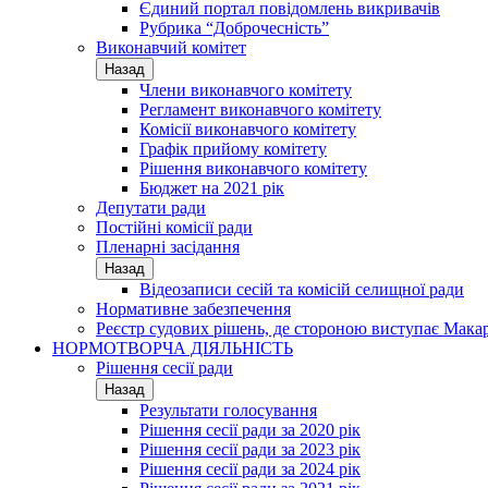
Єдиний портал повідомлень викривачів
Рубрика “Доброчесність”
Виконавчий комітет
Назад
Члени виконавчого комітету
Регламент виконавчого комітету
Комісії виконавчого комітету
Графік прийому комітету
Рішення виконавчого комітету
Бюджет на 2021 рік
Депутати ради
Постійні комісії ради
Пленарні засідання
Назад
Відеозаписи сесій та комісій селищної ради
Нормативне забезпечення
Реєстр судових рішень, де стороною виступає Мака
НОРМОТВОРЧА ДІЯЛЬНІСТЬ
Рішення сесії ради
Назад
Результати голосування
Рішення сесії ради за 2020 рік
Рішення сесії ради за 2023 рік
Рішення сесії ради за 2024 рік