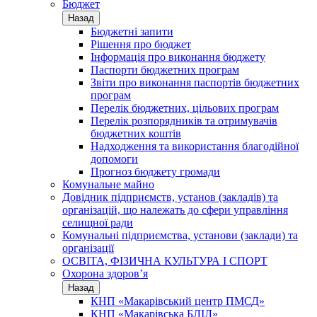
Бюджет
Назад
Бюджетні запити
Рішення про бюджет
Інформація про виконання бюджету
Паспорти бюджетних програм
Звіти про виконання паспортів бюджетних
програм
Перелік бюджетних, цільових програм
Перелік розпорядників та отримувачів
бюджетних коштів
Надходження та використання благодійної
допомоги
Прогноз бюджету громади
Комунальне майно
Довідник підприємств, установ (закладів) та
організацій, що належать до сфери управління
селищної ради
Комунальні підприємства, установи (заклади) та
організації
ОСВІТА, ФІЗИЧНА КУЛЬТУРА І СПОРТ
Охорона здоров’я
Назад
КНП «Макарівський центр ПМСД»
КНП «Макарівська БЛІЛ»