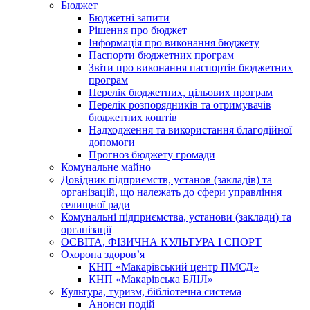
Бюджет
Бюджетні запити
Рішення про бюджет
Інформація про виконання бюджету
Паспорти бюджетних програм
Звіти про виконання паспортів бюджетних
програм
Перелік бюджетних, цільових програм
Перелік розпорядників та отримувачів
бюджетних коштів
Надходження та використання благодійної
допомоги
Прогноз бюджету громади
Комунальне майно
Довідник підприємств, установ (закладів) та
організацій, що належать до сфери управління
селищної ради
Комунальні підприємства, установи (заклади) та
організації
ОСВІТА, ФІЗИЧНА КУЛЬТУРА І СПОРТ
Охорона здоров’я
КНП «Макарівський центр ПМСД»
КНП «Макарівська БЛІЛ»
Культура, туризм, бібліотечна система
Анонси подій