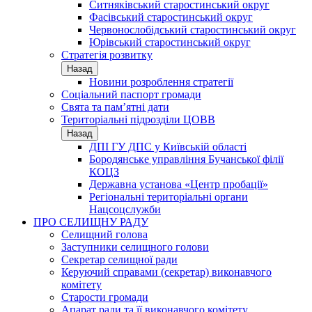
Ситняківський старостинський округ
Фасівський старостинський округ
Червонослобідський старостинський округ
Юрівський старостинський округ
Стратегія розвитку
Назад
Новини розроблення стратегії
Соціальний паспорт громади
Свята та пам’ятні дати
Територіальні підрозділи ЦОВВ
Назад
ДПІ ГУ ДПС у Київській області
Бородянське управління Бучанської філії
КОЦЗ
Державна установа «Центр пробації»
Регіональні територіальні органи
Нацсоцслужби
ПРО СЕЛИЩНУ РАДУ
Селищний голова
Заступники селищного голови
Секретар селищної ради
Керуючий справами (секретар) виконавчого
комітету
Старости громади
Апарат ради та її виконавчого комітету