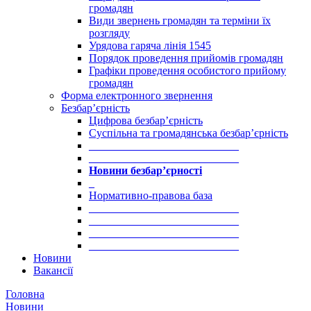
громадян
Види звернень громадян та терміни їх
розгляду
Урядова гаряча лінія 1545
Порядок проведення прийомів громадян
Графіки проведення особистого прийому
громадян
Форма електронного звернення
Безбар’єрність
Цифрова безбар’єрність
Суспільна та громадянська безбар’єрність
___________________________
___________________________
Новини безбар’єрності
_
Нормативно-правова база
___________________________
___________________________
___________________________
___________________________
Новини
Вакансії
Головна
Новини