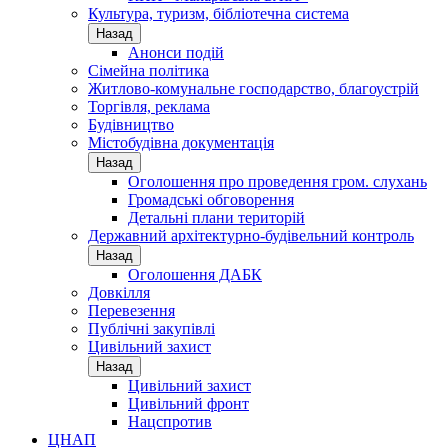
Культура, туризм, бібліотечна система
Назад
Анонси подій
Сімейна політика
Житлово-комунальне господарство, благоустрій
Торгівля, реклама
Будівництво
Містобудівна документація
Назад
Оголошення про проведення гром. слухань
Громадські обговорення
Детальні плани територій
Державний архітектурно-будівельний контроль
Назад
Оголошення ДАБК
Довкілля
Перевезення
Публічні закупівлі
Цивільний захист
Назад
Цивільний захист
Цивільний фронт
Нацспротив
ЦНАП