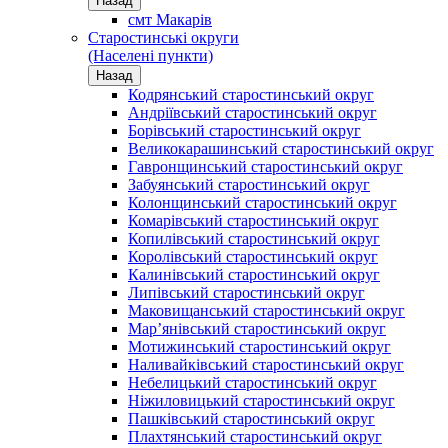
Назад
смт Макарів
Старостинські округи
(Населені пункти)
Назад
Кодрянський старостинський округ
Андріївський старостинський округ
Борівський старостинський округ
Великокарашинський старостинський округ
Гавронщинський старостинський округ
Забуянський старостинський округ
Колонщинський старостинський округ
Комарівський старостинський округ
Копилівський старостинський округ
Королівський старостинський округ
Калинівський старостинський округ
Липівський старостинський округ
Маковищанський старостинський округ
Мар’янівський старостинський округ
Мотижинський старостинський округ
Наливайківський старостинський округ
Небелицький старостинський округ
Ніжиловицький старостинський округ
Пашківський старостинський округ
Плахтянський старостинський округ