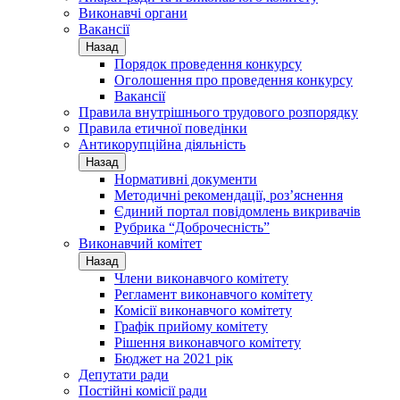
Виконавчі органи
Вакансії
Назад
Порядок проведення конкурсу
Оголошення про проведення конкурсу
Вакансії
Правила внутрішнього трудового розпорядку
Правила етичної поведінки
Антикорупційна діяльність
Назад
Нормативні документи
Методичні рекомендації, роз’яснення
Єдиний портал повідомлень викривачів
Рубрика “Доброчесність”
Виконавчий комітет
Назад
Члени виконавчого комітету
Регламент виконавчого комітету
Комісії виконавчого комітету
Графік прийому комітету
Рішення виконавчого комітету
Бюджет на 2021 рік
Депутати ради
Постійні комісії ради