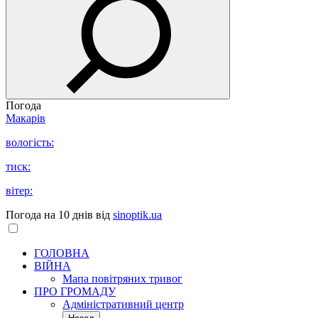
Погода
Макарів
вологість:
тиск:
вітер:
Погода на 10 днів від
sinoptik.ua
ГОЛОВНА
ВІЙНА
Мапа повітряних тривог
ПРО ГРОМАДУ
Aдміністративний центр