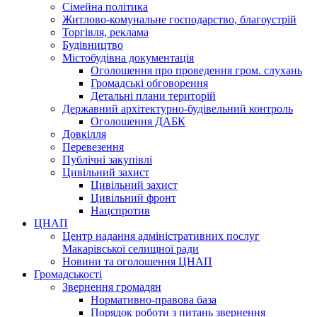
Сімейна політика
Житлово-комунальне господарство, благоустрій
Торгівля, реклама
Будівництво
Містобудівна документація
Оголошення про проведення гром. слухань
Громадські обговорення
Детальні плани територій
Державний архітектурно-будівельний контроль
Оголошення ДАБК
Довкілля
Перевезення
Публічні закупівлі
Цивільний захист
Цивільний захист
Цивільний фронт
Нацспротив
ЦНАП
Центр надання адміністративних послуг
Макарівської селищної ради
Новини та оголошення ЦНАП
Громадськості
Звернення громадян
Нормативно-правова база
Порядок роботи з питань звернення