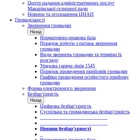
Центр надання адміністративних послуг
Макарівської селищної ради
Новини та оголошення ЦНАП
Громадськості
Звернення громадян
Назад
Нормативно-правова база
Порядок роботи з питань звернення
громадян
Види звернень громадян та терміни їх
розгляду
Урядова гаряча лінія 1545
Порядок проведення прийомів громадян
Графіки проведення особистого прийому
громадян
Форма електронного звернення
Безбар’єрність
Назад
Цифрова безбар’єрність
Суспільна та громадянська безбар’єрність
___________________________
___________________________
Новини безбар’єрності
_
Нормативно-правова база