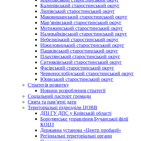
Калинівський старостинський округ
Липівський старостинський округ
Маковищанський старостинський округ
Мар’янівський старостинський округ
Мотижинський старостинський округ
Наливайківський старостинський округ
Небелицький старостинський округ
Ніжиловицький старостинський округ
Пашківський старостинський округ
Плахтянський старостинський округ
Ситняківський старостинський округ
Фасівський старостинський округ
Червонослобідський старостинський округ
Юрівський старостинський округ
Стратегія розвитку
Новини розроблення стратегії
Соціальний паспорт громади
Свята та пам’ятні дати
Територіальні підрозділи ЦОВВ
ДПІ ГУ ДПС у Київській області
Бородянське управління Бучанської філії
КОЦЗ
Державна установа «Центр пробації»
Регіональні територіальні органи