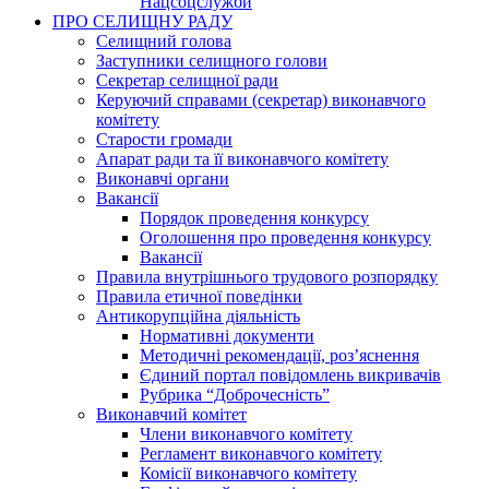
Нацсоцслужби
ПРО СЕЛИЩНУ РАДУ
Селищний голова
Заступники селищного голови
Секретар селищної ради
Керуючий справами (секретар) виконавчого
комітету
Старости громади
Апарат ради та її виконавчого комітету
Виконавчі органи
Вакансії
Порядок проведення конкурсу
Оголошення про проведення конкурсу
Вакансії
Правила внутрішнього трудового розпорядку
Правила етичної поведінки
Антикорупційна діяльність
Нормативні документи
Методичні рекомендації, роз’яснення
Єдиний портал повідомлень викривачів
Рубрика “Доброчесність”
Виконавчий комітет
Члени виконавчого комітету
Регламент виконавчого комітету
Комісії виконавчого комітету