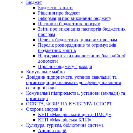
Бюджет
Бюджетні запити
Рішення про бюджет
Інформація про виконання бюджету
Паспорти бюджетних програм
Звіти про виконання паспортів бюджетних
програм
Перелік бюджетних, цільових програм
Перелік розпорядників та отримувачів
бюджетних коштів
Надходження та використання благодійної
допомоги
Прогноз бюджету громади
Комунальне майно
Довідник підприємств, установ (закладів) та
організацій, що належать до сфери управління
селищної ради
Комунальні підприємства, установи (заклади) та
організації
ОСВІТА, ФІЗИЧНА КУЛЬТУРА І СПОРТ
Охорона здоров’я
КНП «Макарівський центр ПМСД»
КНП «Макарівська БЛІЛ»
Культура, туризм, бібліотечна система
Анонси подій