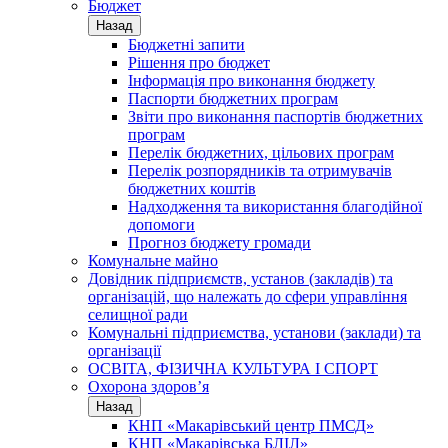
Бюджет
Назад
Бюджетні запити
Рішення про бюджет
Інформація про виконання бюджету
Паспорти бюджетних програм
Звіти про виконання паспортів бюджетних
програм
Перелік бюджетних, цільових програм
Перелік розпорядників та отримувачів
бюджетних коштів
Надходження та використання благодійної
допомоги
Прогноз бюджету громади
Комунальне майно
Довідник підприємств, установ (закладів) та
організацій, що належать до сфери управління
селищної ради
Комунальні підприємства, установи (заклади) та
організації
ОСВІТА, ФІЗИЧНА КУЛЬТУРА І СПОРТ
Охорона здоров’я
Назад
КНП «Макарівський центр ПМСД»
КНП «Макарівська БЛІЛ»