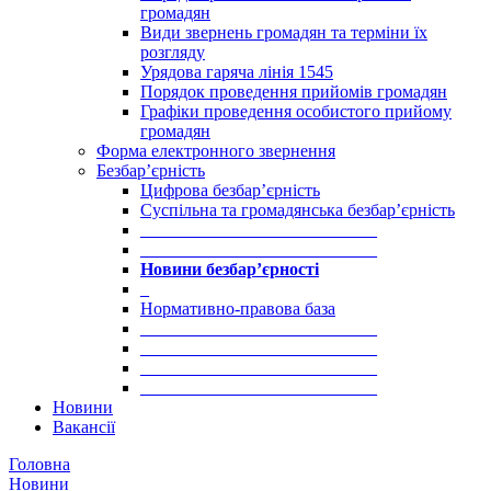
громадян
Види звернень громадян та терміни їх
розгляду
Урядова гаряча лінія 1545
Порядок проведення прийомів громадян
Графіки проведення особистого прийому
громадян
Форма електронного звернення
Безбар’єрність
Цифрова безбар’єрність
Суспільна та громадянська безбар’єрність
___________________________
___________________________
Новини безбар’єрності
_
Нормативно-правова база
___________________________
___________________________
___________________________
___________________________
Новини
Вакансії
Головна
Новини