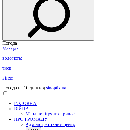
Погода
Макарів
вологість:
тиск:
вітер:
Погода на 10 днів від
sinoptik.ua
ГОЛОВНА
ВІЙНА
Мапа повітряних тривог
ПРО ГРОМАДУ
Aдміністративний центр