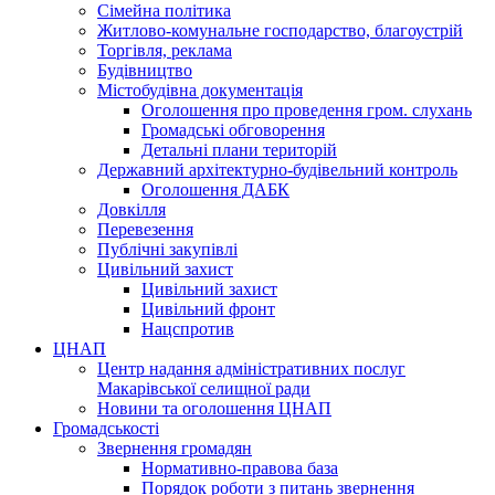
Сімейна політика
Житлово-комунальне господарство, благоустрій
Торгівля, реклама
Будівництво
Містобудівна документація
Оголошення про проведення гром. слухань
Громадські обговорення
Детальні плани територій
Державний архітектурно-будівельний контроль
Оголошення ДАБК
Довкілля
Перевезення
Публічні закупівлі
Цивільний захист
Цивільний захист
Цивільний фронт
Нацспротив
ЦНАП
Центр надання адміністративних послуг
Макарівської селищної ради
Новини та оголошення ЦНАП
Громадськості
Звернення громадян
Нормативно-правова база
Порядок роботи з питань звернення