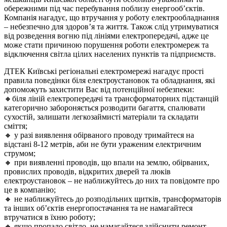
обережними під час перебування поблизу енергооб’єктів.
Компанія нагадує, що втручання у роботу електрообладнання
– небезпечно для здоров’я та життя. Також слід утримуватися
від розведення вогню під лініями електропередачі, адже це
може стати причиною порушення роботи електромереж та
відключення світла цілих населених пунктів та підприємств.
ДТЕК Київські регіональні електромережі нагадує прості
правила поведінки біля електроустановок та обладнання, які
допоможуть захистити Вас від потенційної небезпеки:
🔸біля ліній електропередачі та трансформаторних підстанцій
категорично забороняється розводити багаття, спалювати
сухостій, залишати легкозаймисті матеріали та складати
сміття;
🔸 у разі виявлення обірваного проводу тримайтеся на
відстані 8-12 метрів, аби не бути ураженим електричним
струмом;
🔸 при виявленні проводів, що впали на землю, обірваних,
провислих проводів, відкритих дверей та люків
електроустановок – не наближуйтесь до них та повідомте про
це в компанію;
🔸 не наближуйтесь до розподільних щитків, трансформаторів
та інших об’єктів енергопостачання та не намагайтеся
втручатися в їхню роботу;
🔸 якщо пропало світло, не намагайтеся здійснити ремонт