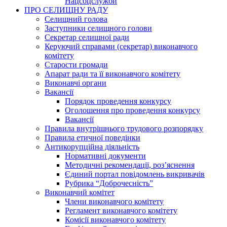
Нацсоцслужби
ПРО СЕЛИЩНУ РАДУ
Селищний голова
Заступники селищного голови
Секретар селищної ради
Керуючий справами (секретар) виконавчого
комітету
Старости громади
Апарат ради та її виконавчого комітету
Виконавчі органи
Вакансії
Порядок проведення конкурсу
Оголошення про проведення конкурсу
Вакансії
Правила внутрішнього трудового розпорядку
Правила етичної поведінки
Антикорупційна діяльність
Нормативні документи
Методичні рекомендації, роз’яснення
Єдиний портал повідомлень викривачів
Рубрика “Доброчесність”
Виконавчий комітет
Члени виконавчого комітету
Регламент виконавчого комітету
Комісії виконавчого комітету