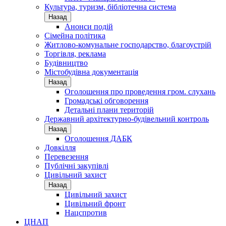
Культура, туризм, бібліотечна система
Назад
Анонси подій
Сімейна політика
Житлово-комунальне господарство, благоустрій
Торгівля, реклама
Будівництво
Містобудівна документація
Назад
Оголошення про проведення гром. слухань
Громадські обговорення
Детальні плани територій
Державний архітектурно-будівельний контроль
Назад
Оголошення ДАБК
Довкілля
Перевезення
Публічні закупівлі
Цивільний захист
Назад
Цивільний захист
Цивільний фронт
Нацспротив
ЦНАП