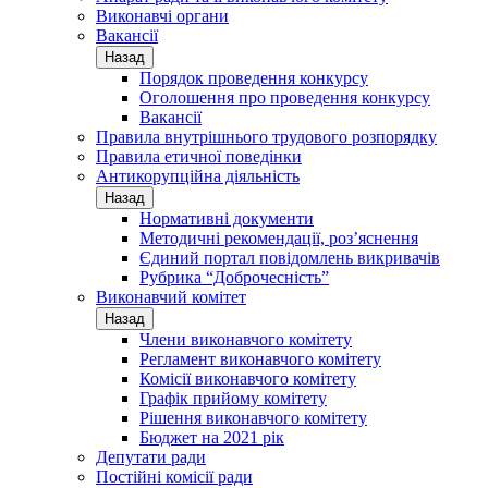
Виконавчі органи
Вакансії
Назад
Порядок проведення конкурсу
Оголошення про проведення конкурсу
Вакансії
Правила внутрішнього трудового розпорядку
Правила етичної поведінки
Антикорупційна діяльність
Назад
Нормативні документи
Методичні рекомендації, роз’яснення
Єдиний портал повідомлень викривачів
Рубрика “Доброчесність”
Виконавчий комітет
Назад
Члени виконавчого комітету
Регламент виконавчого комітету
Комісії виконавчого комітету
Графік прийому комітету
Рішення виконавчого комітету
Бюджет на 2021 рік
Депутати ради
Постійні комісії ради