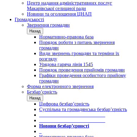
Центр надання адміністративних послуг
Макарівської селищної ради
Новини та оголошення ЦНАП
Громадськості
Звернення громадян
Назад
Нормативно-правова база
Порядок роботи з питань звернення
громадян
Види звернень громадян та терміни їх
розгляду
Урядова гаряча лінія 1545
Порядок проведення прийомів громадян
Графіки проведення особистого прийому
громадян
Форма електронного звернення
Безбар’єрність
Назад
Цифрова безбар’єрність
Суспільна та громадянська безбар’єрність
___________________________
___________________________
Новини безбар’єрності
_
Нормативно-правова база