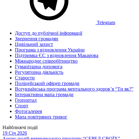
Telegram
Доступ до публічної інформації
Звернення громадян
Цивільний захист
Програма з відновлення України
Підтримка ЄС з відновлення Макарова
Міжнародне співробітництво
Гуманітарна допомога
Регуляторна діяльність
Старости
Поліцейський офіцер громади
Всеукраїнська програма ментального здоров’я “Ти як?”
Інтерактивна мапа громади
Геопортал
Спорт
Фотогалерея
Мапа повітряних тривог
Найближчі події
19 Січ 2026
Анонс подій ветеранського простору “СЕРЕД СВОЇХ”