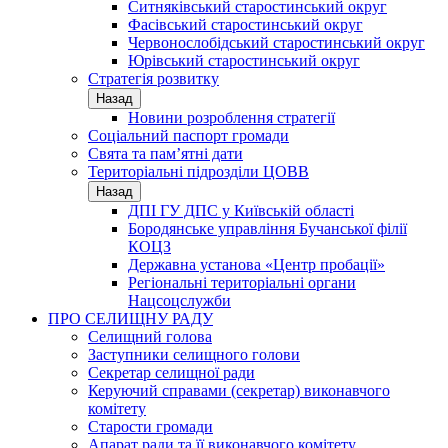
Ситняківський старостинський округ
Фасівський старостинський округ
Червонослобідський старостинський округ
Юрівський старостинський округ
Стратегія розвитку
Назад
Новини розроблення стратегії
Соціальний паспорт громади
Свята та пам’ятні дати
Територіальні підрозділи ЦОВВ
Назад
ДПІ ГУ ДПС у Київській області
Бородянське управління Бучанської філії
КОЦЗ
Державна установа «Центр пробації»
Регіональні територіальні органи
Нацсоцслужби
ПРО СЕЛИЩНУ РАДУ
Селищний голова
Заступники селищного голови
Секретар селищної ради
Керуючий справами (секретар) виконавчого
комітету
Старости громади
Апарат ради та її виконавчого комітету