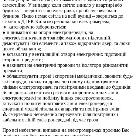
самостійно. У випадку, коли світло зникло у квартирі або
будинку – зверніться до електрика, що обслуговує ваш
будинок. Якщо немає світла на всій вулиці – зверніться до
фахівців ДТЕК Київські регіональні електромережі;
🔸 категорично забороняється:
● підніматися на опори електропередачі, на
електроустаткування трансформаторних підстанцій,
демонтувати їхні елементи, а також відкривати двері та люки
цього обладнання;
● вставляти у вентиляційні отвори електричних підстанцій
сторонні предмети;
● накидати на електричні проводи та ізолятори різноманітні
предмети;
● облаштовувати ігрові і спортивні майданчики, зводити будь-
які споруди, складати дрова чи солому під повітряними
лініями електропередачі та повітряними вводами до будинків;
🔸 не дозволяйте дітям гратися в охоронних зонах ліній
електропередачі та поблизу інших електроустановок,
запускати поблизу повітряних ліній електропередачі
спортивні моделі літальних апаратів та повітряних зміїв;
🔺 смертельно небезпечно перебувати біля повітряних і
кабельних ліній електропередачі під час грози.
Про всі небезпечні випадки на електромережах просимо Вас
повідомляти будь-яким зручним способом: