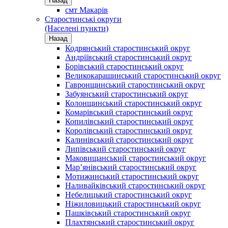
Назад
смт Макарів
Старостинські округи
(Населені пункти)
Назад
Кодрянський старостинський округ
Андріївський старостинський округ
Борівський старостинський округ
Великокарашинський старостинський округ
Гавронщинський старостинський округ
Забуянський старостинський округ
Колонщинський старостинський округ
Комарівський старостинський округ
Копилівський старостинський округ
Королівський старостинський округ
Калинівський старостинський округ
Липівський старостинський округ
Маковищанський старостинський округ
Мар’янівський старостинський округ
Мотижинський старостинський округ
Наливайківський старостинський округ
Небелицький старостинський округ
Ніжиловицький старостинський округ
Пашківський старостинський округ
Плахтянський старостинський округ