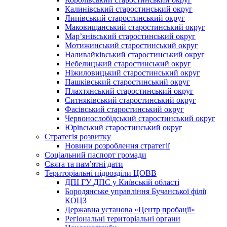
Калинівський старостинський округ
Липівський старостинський округ
Маковищанський старостинський округ
Мар’янівський старостинський округ
Мотижинський старостинський округ
Наливайківський старостинський округ
Небелицький старостинський округ
Ніжиловицький старостинський округ
Пашківський старостинський округ
Плахтянський старостинський округ
Ситняківський старостинський округ
Фасівський старостинський округ
Червонослобідський старостинський округ
Юрівський старостинський округ
Стратегія розвитку
Новини розроблення стратегії
Соціальний паспорт громади
Свята та пам’ятні дати
Територіальні підрозділи ЦОВВ
ДПІ ГУ ДПС у Київській області
Бородянське управління Бучанської філії
КОЦЗ
Державна установа «Центр пробації»
Регіональні територіальні органи