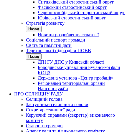
Ситняківський старостинський округ
Фасівський старостинський округ
Червонослобідський старостинський округ
Юрівський старостинський округ
Стратегія розвитку
Назад
Новини розроблення стратегії
Соціальний паспорт громади
Свята та пам’ятні дати
Територіальні підрозділи ЦОВВ
Назад
ДПІ ГУ ДПС у Київській області
Бородянське управління Бучанської філії
КОЦЗ
Державна установа «Центр пробації»
Регіональні територіальні органи
Нацсоцслужби
ПРО СЕЛИЩНУ РАДУ
Селищний голова
Заступники селищного голови
Секретар селищної ради
Керуючий справами (секретар) виконавчого
комітету
Старости громади
Апарат ради та її виконавчого комітету