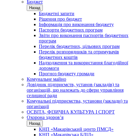
Бюджет
Назад
Бюджетні запити
Рішення про бюджет
Інформація про виконання бюджету
Паспорти бюджетних програм
Звіти про виконання паспортів бюджетних
програм
Перелік бюджетних, цільових програм
Перелік розпорядників та отримувачів
бюджетних коштів
Надходження та використання благодійної
допомоги
Прогноз бюджету громади
Комунальне майно
Довідник підприємств, установ (закладів) та
організацій, що належать до сфери управління
селищної ради
Комунальні підприємства, установи (заклади) та
організації
ОСВІТА, ФІЗИЧНА КУЛЬТУРА І СПОРТ
Охорона здоров’я
Назад
КНП «Макарівський центр ПМСД»
КНП «Макарівська БЛІЛ»