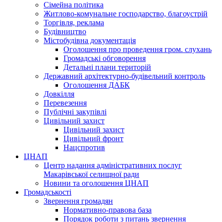
Сімейна політика
Житлово-комунальне господарство, благоустрій
Торгівля, реклама
Будівництво
Містобудівна документація
Оголошення про проведення гром. слухань
Громадські обговорення
Детальні плани територій
Державний архітектурно-будівельний контроль
Оголошення ДАБК
Довкілля
Перевезення
Публічні закупівлі
Цивільний захист
Цивільний захист
Цивільний фронт
Нацспротив
ЦНАП
Центр надання адміністративних послуг
Макарівської селищної ради
Новини та оголошення ЦНАП
Громадськості
Звернення громадян
Нормативно-правова база
Порядок роботи з питань звернення