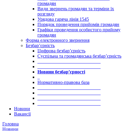
громадян
Види звернень громадян та терміни їх
розгляду
Урядова гаряча лінія 1545
Порядок проведення прийомів громадян
Графіки проведення особистого прийому
громадян
Форма електронного звернення
Безбар’єрність
Цифрова безбар’єрність
Суспільна та громадянська безбар’єрність
___________________________
___________________________
Новини безбар’єрності
_
Нормативно-правова база
___________________________
___________________________
___________________________
___________________________
Новини
Вакансії
Головна
Новини