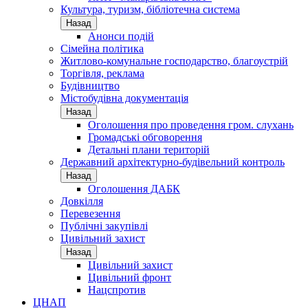
Культура, туризм, бібліотечна система
Назад
Анонси подій
Сімейна політика
Житлово-комунальне господарство, благоустрій
Торгівля, реклама
Будівництво
Містобудівна документація
Назад
Оголошення про проведення гром. слухань
Громадські обговорення
Детальні плани територій
Державний архітектурно-будівельний контроль
Назад
Оголошення ДАБК
Довкілля
Перевезення
Публічні закупівлі
Цивільний захист
Назад
Цивільний захист
Цивільний фронт
Нацспротив
ЦНАП