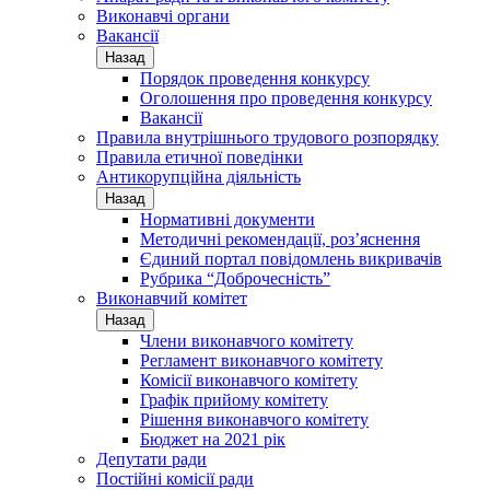
Виконавчі органи
Вакансії
Назад
Порядок проведення конкурсу
Оголошення про проведення конкурсу
Вакансії
Правила внутрішнього трудового розпорядку
Правила етичної поведінки
Антикорупційна діяльність
Назад
Нормативні документи
Методичні рекомендації, роз’яснення
Єдиний портал повідомлень викривачів
Рубрика “Доброчесність”
Виконавчий комітет
Назад
Члени виконавчого комітету
Регламент виконавчого комітету
Комісії виконавчого комітету
Графік прийому комітету
Рішення виконавчого комітету
Бюджет на 2021 рік
Депутати ради
Постійні комісії ради