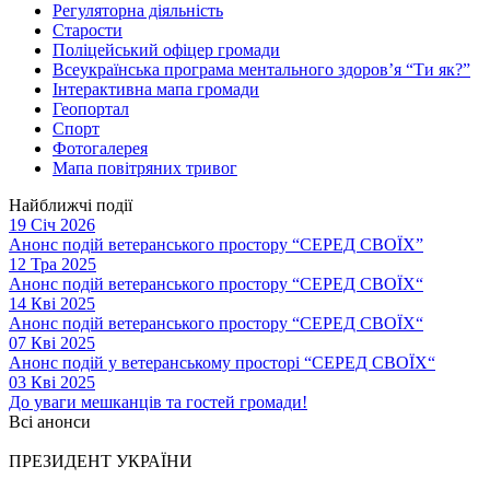
Регуляторна діяльність
Старости
Поліцейський офіцер громади
Всеукраїнська програма ментального здоров’я “Ти як?”
Інтерактивна мапа громади
Геопортал
Спорт
Фотогалерея
Мапа повітряних тривог
Найближчі події
19 Січ 2026
Анонс подій ветеранського простору “СЕРЕД СВОЇХ”
12 Тра 2025
Анонс подій ветеранського простору “СЕРЕД СВОЇХ“
14 Кві 2025
Анонс подій ветеранського простору “СЕРЕД СВОЇХ“
07 Кві 2025
Анонс подій у ветеранському просторі “СЕРЕД СВОЇХ“
03 Кві 2025
До уваги мешканців та гостей громади!
Всі анонси
ПРЕЗИДЕНТ УКРАЇНИ