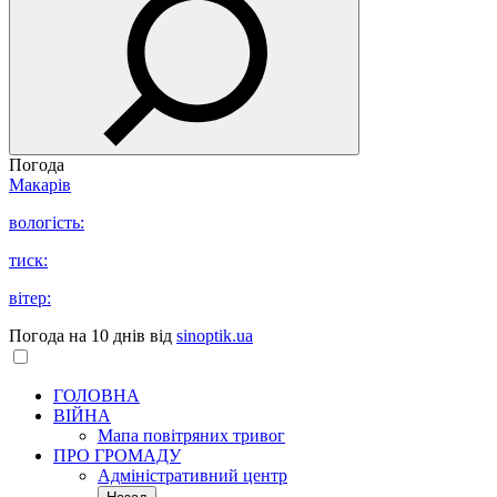
Погода
Макарів
вологість:
тиск:
вітер:
Погода на 10 днів від
sinoptik.ua
ГОЛОВНА
ВІЙНА
Мапа повітряних тривог
ПРО ГРОМАДУ
Aдміністративний центр