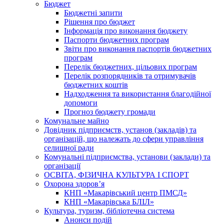
Бюджет
Бюджетні запити
Рішення про бюджет
Інформація про виконання бюджету
Паспорти бюджетних програм
Звіти про виконання паспортів бюджетних
програм
Перелік бюджетних, цільових програм
Перелік розпорядників та отримувачів
бюджетних коштів
Надходження та використання благодійної
допомоги
Прогноз бюджету громади
Комунальне майно
Довідник підприємств, установ (закладів) та
організацій, що належать до сфери управління
селищної ради
Комунальні підприємства, установи (заклади) та
організації
ОСВІТА, ФІЗИЧНА КУЛЬТУРА І СПОРТ
Охорона здоров’я
КНП «Макарівський центр ПМСД»
КНП «Макарівська БЛІЛ»
Культура, туризм, бібліотечна система
Анонси подій