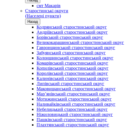
Назад
смт Макарів
Старостинські округи
(Населені пункти)
Назад
Кодрянський старостинський округ
Андріївський старостинський округ
Борівський старостинський округ
Великокарашинський старостинський округ
Гавронщинський старостинський округ
Забуянський старостинський округ
Колонщинський старостинський округ
Комарівський старостинський округ
Копилівський старостинський округ
Королівський старостинський округ
Калинівський старостинський округ
Липівський старостинський округ
Маковищанський старостинський округ
Мар’янівський старостинський округ
Мотижинський старостинський округ
Наливайківський старостинський округ
Небелицький старостинський округ
Ніжиловицький старостинський округ
Пашківський старостинський округ
Плахтянський старостинський округ