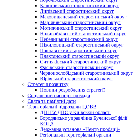
Калинівський старостинський округ
Липівський старостинський округ
Маковищанський старостинський округ
Мар’янівський старостинський округ
Мотижинський старостинський округ
Наливайківський старостинський округ
Небелицький старостинський округ
Ніжиловицький старостинський округ
Пашківський старостинський округ
Плахтянський старостинський округ
Ситняківський старостинський округ
Фасівський старостинський округ
Червонослобідський старостинський округ
Юрівський старостинський округ
Стратегія розвитку
Новини розроблення стратегії
Соціальний паспорт громади
Свята та пам’ятні дати
Територіальні підрозділи ЦОВВ
ДПІ ГУ ДПС у Київській області
Бородянське управління Бучанської філії
КОЦЗ
Державна установа «Центр пробації»
Регіональні територіальні органи