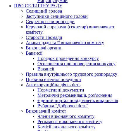
Нацсоцслужби
ПРО СЕЛИЩНУ РАДУ
Селищний голова
Заступники селищного голови
Секретар селищної ради
Керуючий справами (секретар) виконавчого
комітету
Старости громади
Апарат ради та її виконавчого комітету
Виконавчі органи
Вакансії
Порядок проведення конкурсу
Оголошення про проведення конкурсу
Вакансії
Правила внутрішнього трудового розпорядку
Правила етичної поведінки
Антикорупційна діяльність
Нормативні документи
Методичні рекомендації, роз’яснення
Єдиний портал повідомлень викривачів
Рубрика “Доброчесність”
Виконавчий комітет
Члени виконавчого комітету
Регламент виконавчого комітету
Комісії виконавчого комітету