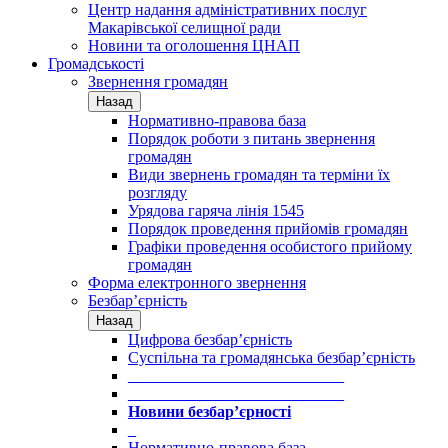
Центр надання адміністративних послуг
Макарівської селищної ради
Новини та оголошення ЦНАП
Громадськості
Звернення громадян
Назад
Нормативно-правова база
Порядок роботи з питань звернення
громадян
Види звернень громадян та терміни їх
розгляду
Урядова гаряча лінія 1545
Порядок проведення прийомів громадян
Графіки проведення особистого прийому
громадян
Форма електронного звернення
Безбар’єрність
Назад
Цифрова безбар’єрність
Суспільна та громадянська безбар’єрність
___________________________
___________________________
Новини безбар’єрності
_
Нормативно-правова база