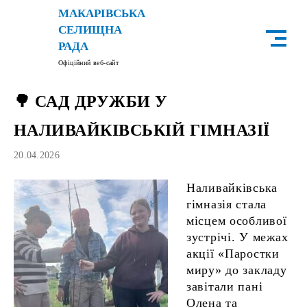
Skip
МАКАРІВСЬКА
to
СЕЛИЩНА
content
РАДА
Офіційний веб-сайт
🌳 САД ДРУЖБИ У
НАЛИВАЙКІВСЬКІЙ ГІМНАЗІЇ
20.04.2026
Наливайківська
гімназія стала
місцем особливої
зустрічі. У межах
акції «Паростки
миру» до закладу
завітали пані
Олена та