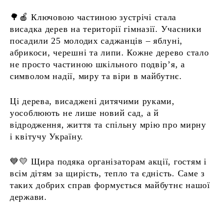
🌳🍎 Ключовою частиною зустрічі стала
висадка дерев на території гімназії. Учасники
посадили 25 молодих саджанців – яблуні,
абрикоси, черешні та липи. Кожне дерево стало
не просто частиною шкільного подвір’я, а
символом надії, миру та віри в майбутнє.
Ці дерева, висаджені дитячими руками,
уособлюють не лише новий сад, а й
відродження, життя та спільну мрію про мирну
і квітучу Україну.
💙💛 Щира подяка організаторам акції, гостям і
всім дітям за щирість, тепло та єдність. Саме з
таких добрих справ формується майбутнє нашої
держави.