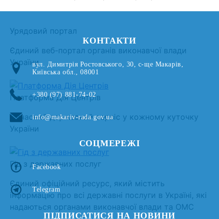
Урядовий портал
КОНТАКТИ
Єдиний веб-портал органів виконавчої влади
України
вул. Димитрія Ростовського, 30, с-ще Макарів,
Київська обл., 08001
+380 (97) 881-74-02
Платформа Дія Центрів
Сучасний державний сервіс у кожному куточку
info@makariv-rada.gov.ua
України
СОЦМЕРЕЖІ
Гід з державних послуг
Facebook
Єдиний офіційний ресурс, який містить
Telegram
інформацію про всі державні послуги в Україні, які
надаються органами виконавчої влади та ОМС
ПІДПИСАТИСЯ НА НОВИНИ