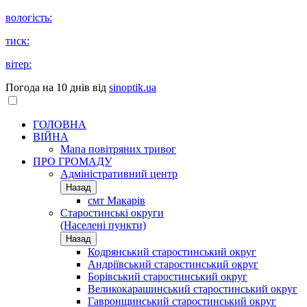
вологість:
тиск:
вітер:
Погода на 10 днів від
sinoptik.ua
ГОЛОВНА
ВІЙНА
Мапа повітряних тривог
ПРО ГРОМАДУ
Aдміністративний центр
Назад
смт Макарів
Старостинські округи
(Населені пункти)
Назад
Кодрянський старостинський округ
Андріївський старостинський округ
Борівський старостинський округ
Великокарашинський старостинський округ
Гавронщинський старостинський округ