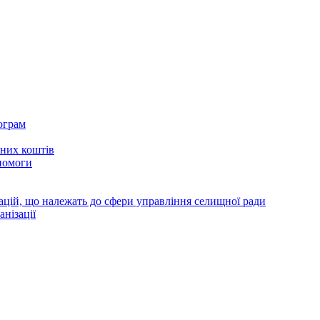
ограм
тних коштів
помоги
зацій, що належать до сфери управління селищної ради
анізації