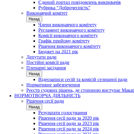
Єдиний портал повідомлень викривачів
Рубрика “Доброчесність”
Виконавчий комітет
Назад
Члени виконавчого комітету
Регламент виконавчого комітету
Комісії виконавчого комітету
Графік прийому комітету
Рішення виконавчого комітету
Бюджет на 2021 рік
Депутати ради
Постійні комісії ради
Пленарні засідання
Назад
Відеозаписи сесій та комісій селищної ради
Нормативне забезпечення
Реєстр судових рішень, де стороною виступає Мака
НОРМОТВОРЧА ДІЯЛЬНІСТЬ
Рішення сесії ради
Назад
Результати голосування
Рішення сесії ради за 2020 рік
Рішення сесії ради за 2023 рік
Рішення сесії ради за 2024 рік