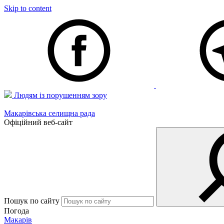
Skip to content
Людям із порушенням зору
Макарівська селищна рада
Офіційний веб-сайт
Пошук по сайту
Погода
Макарів