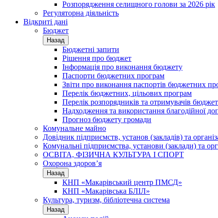
Розпорядження селищного голови за 2026 рік
Регуляторна діяльність
Відкриті дані
Бюджет
Назад
Бюджетні запити
Рішення про бюджет
Інформація про виконання бюджету
Паспорти бюджетних програм
Звіти про виконання паспортів бюджетних пр
Перелік бюджетних, цільових програм
Перелік розпорядників та отримувачів бюдже
Надходження та використання благодійної до
Прогноз бюджету громади
Комунальне майно
Довідник підприємств, установ (закладів) та органі
Комунальні підприємства, установи (заклади) та орг
ОСВІТА, ФІЗИЧНА КУЛЬТУРА І СПОРТ
Охорона здоров’я
Назад
КНП «Макарівський центр ПМСД»
КНП «Макарівська БЛІЛ»
Культура, туризм, бібліотечна система
Назад