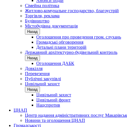
Анонси подій
Сімейна політика
Житлово-комунальне господарство, благоустрій
Торгівля, реклама
Будівництво
Містобудівна документація
Назад
Оголошення про проведення гром. слухань
Громадські обговорення
Детальні плани територій
Державний архітектурно-будівельний контроль
Назад
Оголошення ДАБК
Довкілля
Перевезення
Публічні закупівлі
Цивільний захист
Назад
Цивільний захист
Цивільний фронт
Нацспротив
ЦНАП
Центр надання адміністративних послуг Макарівськ
Новини та оголошення ЦНАП
Громадськості