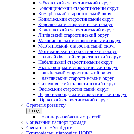
Забуянський старостинський округ
Колонщинський старостинський округ
Комарівський старостинський округ
Копилівський старостинський округ
Королівський старостинський округ
Калинівський старостинський округ
Липівський старостинський округ
Маковищанський старостинський округ
Мар’янівський старостинський округ
Мотижинський старостинський округ
Наливайківський старостинський округ
Небелицький старостинський округ
Ніжиловицький старостинський округ
Пашківський старостинський округ
Плахтянський старостинський округ
Ситняківський старостинський округ
Фасівський старостинський округ
Червонослобідський старостинський округ
Юрівський старостинський округ
Стратегія розвитку
Назад
Новини розроблення стратегії
Соціальний паспорт громади
Свята та пам’ятні дати
Територіальні підрозділи ЦОВВ