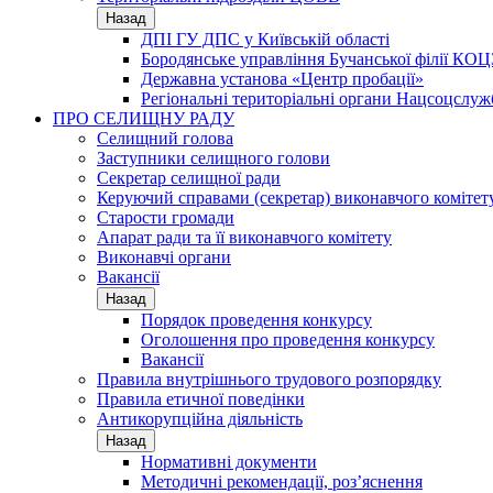
Назад
ДПІ ГУ ДПС у Київській області
Бородянське управління Бучанської філії КОЦ
Державна установа «Центр пробації»
Регіональні територіальні органи Нацсоцслу
ПРО СЕЛИЩНУ РАДУ
Селищний голова
Заступники селищного голови
Секретар селищної ради
Керуючий справами (секретар) виконавчого комітет
Старости громади
Апарат ради та її виконавчого комітету
Виконавчі органи
Вакансії
Назад
Порядок проведення конкурсу
Оголошення про проведення конкурсу
Вакансії
Правила внутрішнього трудового розпорядку
Правила етичної поведінки
Антикорупційна діяльність
Назад
Нормативні документи
Методичні рекомендації, роз’яснення