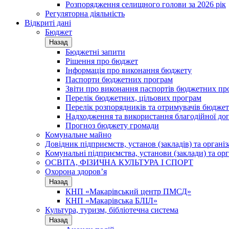
Розпорядження селищного голови за 2026 рік
Регуляторна діяльність
Відкриті дані
Бюджет
Назад
Бюджетні запити
Рішення про бюджет
Інформація про виконання бюджету
Паспорти бюджетних програм
Звіти про виконання паспортів бюджетних пр
Перелік бюджетних, цільових програм
Перелік розпорядників та отримувачів бюдже
Надходження та використання благодійної до
Прогноз бюджету громади
Комунальне майно
Довідник підприємств, установ (закладів) та органі
Комунальні підприємства, установи (заклади) та орг
ОСВІТА, ФІЗИЧНА КУЛЬТУРА І СПОРТ
Охорона здоров’я
Назад
КНП «Макарівський центр ПМСД»
КНП «Макарівська БЛІЛ»
Культура, туризм, бібліотечна система
Назад