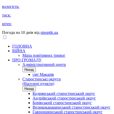
вологість:
тиск:
вітер:
Погода на 10 днів від
sinoptik.ua
ГОЛОВНА
ВІЙНА
Мапа повітряних тривог
ПРО ГРОМАДУ
Aдміністративний центр
Назад
смт Макарів
Старостинські округи
(Населені пункти)
Назад
Кодрянський старостинський округ
Андріївський старостинський округ
Борівський старостинський округ
Великокарашинський старостинський округ
Гавронщинський старостинський округ