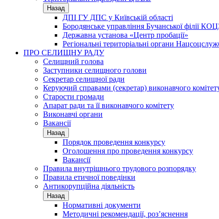
Назад
ДПІ ГУ ДПС у Київській області
Бородянське управління Бучанської філії КОЦ
Державна установа «Центр пробації»
Регіональні територіальні органи Нацсоцслу
ПРО СЕЛИЩНУ РАДУ
Селищний голова
Заступники селищного голови
Секретар селищної ради
Керуючий справами (секретар) виконавчого комітет
Старости громади
Апарат ради та її виконавчого комітету
Виконавчі органи
Вакансії
Назад
Порядок проведення конкурсу
Оголошення про проведення конкурсу
Вакансії
Правила внутрішнього трудового розпорядку
Правила етичної поведінки
Антикорупційна діяльність
Назад
Нормативні документи
Методичні рекомендації, роз’яснення