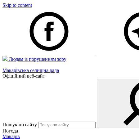
Skip to content
Людям із порушенням зору
Макарівська селищна рада
Офіційний веб-сайт
Пошук по сайту
Погода
Макарів