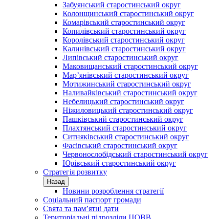
Забуянський старостинський округ
Колонщинський старостинський округ
Комарівський старостинський округ
Копилівський старостинський округ
Королівський старостинський округ
Калинівський старостинський округ
Липівський старостинський округ
Маковищанський старостинський округ
Мар’янівський старостинський округ
Мотижинський старостинський округ
Наливайківський старостинський округ
Небелицький старостинський округ
Ніжиловицький старостинський округ
Пашківський старостинський округ
Плахтянський старостинський округ
Ситняківський старостинський округ
Фасівський старостинський округ
Червонослобідський старостинський округ
Юрівський старостинський округ
Стратегія розвитку
Назад
Новини розроблення стратегії
Соціальний паспорт громади
Свята та пам’ятні дати
Територіальні підрозділи ЦОВВ