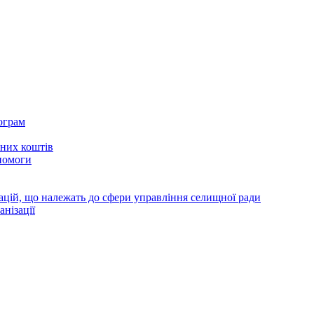
ограм
тних коштів
помоги
зацій, що належать до сфери управління селищної ради
анізації