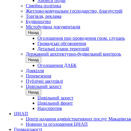
Анонси подій
Сімейна політика
Житлово-комунальне господарство, благоустрій
Торгівля, реклама
Будівництво
Містобудівна документація
Назад
Оголошення про проведення гром. слухань
Громадські обговорення
Детальні плани територій
Державний архітектурно-будівельний контроль
Назад
Оголошення ДАБК
Довкілля
Перевезення
Публічні закупівлі
Цивільний захист
Назад
Цивільний захист
Цивільний фронт
Нацспротив
ЦНАП
Центр надання адміністративних послуг Макарівськ
Новини та оголошення ЦНАП
Громадськості