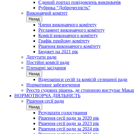
Єдиний портал повідомлень викривачів
Рубрика “Доброчесність”
Виконавчий комітет
Назад
Члени виконавчого комітету
Регламент виконавчого комітету
Комісії виконавчого комітету
Графік прийому комітету
Рішення виконавчого комітету
Бюджет на 2021 рік
Депутати ради
Постійні комісії ради
Пленарні засідання
Назад
Відеозаписи сесій та комісій селищної ради
Нормативне забезпечення
Реєстр судових рішень, де стороною виступає Мака
НОРМОТВОРЧА ДІЯЛЬНІСТЬ
Рішення сесії ради
Назад
Результати голосування
Рішення сесії ради за 2020 рік
Рішення сесії ради за 2023 рік
Рішення сесії ради за 2024 рік