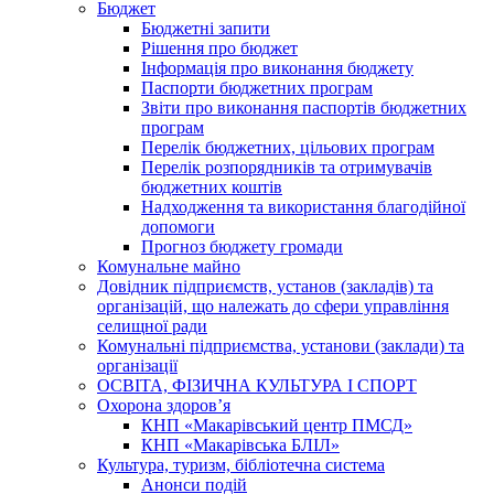
Бюджет
Бюджетні запити
Рішення про бюджет
Інформація про виконання бюджету
Паспорти бюджетних програм
Звіти про виконання паспортів бюджетних
програм
Перелік бюджетних, цільових програм
Перелік розпорядників та отримувачів
бюджетних коштів
Надходження та використання благодійної
допомоги
Прогноз бюджету громади
Комунальне майно
Довідник підприємств, установ (закладів) та
організацій, що належать до сфери управління
селищної ради
Комунальні підприємства, установи (заклади) та
організації
ОСВІТА, ФІЗИЧНА КУЛЬТУРА І СПОРТ
Охорона здоров’я
КНП «Макарівський центр ПМСД»
КНП «Макарівська БЛІЛ»
Культура, туризм, бібліотечна система
Анонси подій