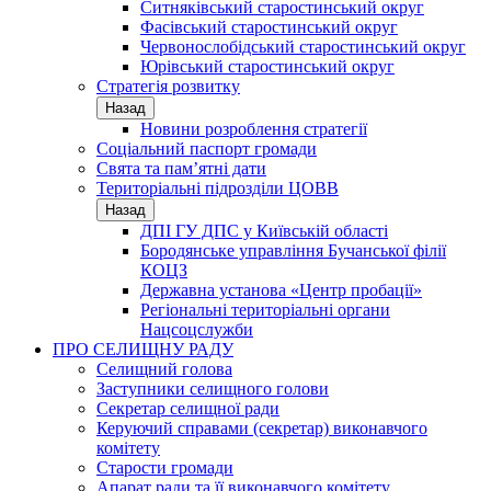
Ситняківський старостинський округ
Фасівський старостинський округ
Червонослобідський старостинський округ
Юрівський старостинський округ
Стратегія розвитку
Назад
Новини розроблення стратегії
Соціальний паспорт громади
Свята та пам’ятні дати
Територіальні підрозділи ЦОВВ
Назад
ДПІ ГУ ДПС у Київській області
Бородянське управління Бучанської філії
КОЦЗ
Державна установа «Центр пробації»
Регіональні територіальні органи
Нацсоцслужби
ПРО СЕЛИЩНУ РАДУ
Селищний голова
Заступники селищного голови
Секретар селищної ради
Керуючий справами (секретар) виконавчого
комітету
Старости громади
Апарат ради та її виконавчого комітету