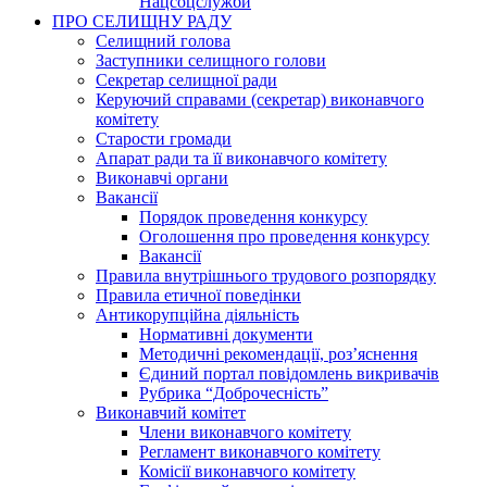
Нацсоцслужби
ПРО СЕЛИЩНУ РАДУ
Селищний голова
Заступники селищного голови
Секретар селищної ради
Керуючий справами (секретар) виконавчого
комітету
Старости громади
Апарат ради та її виконавчого комітету
Виконавчі органи
Вакансії
Порядок проведення конкурсу
Оголошення про проведення конкурсу
Вакансії
Правила внутрішнього трудового розпорядку
Правила етичної поведінки
Антикорупційна діяльність
Нормативні документи
Методичні рекомендації, роз’яснення
Єдиний портал повідомлень викривачів
Рубрика “Доброчесність”
Виконавчий комітет
Члени виконавчого комітету
Регламент виконавчого комітету
Комісії виконавчого комітету