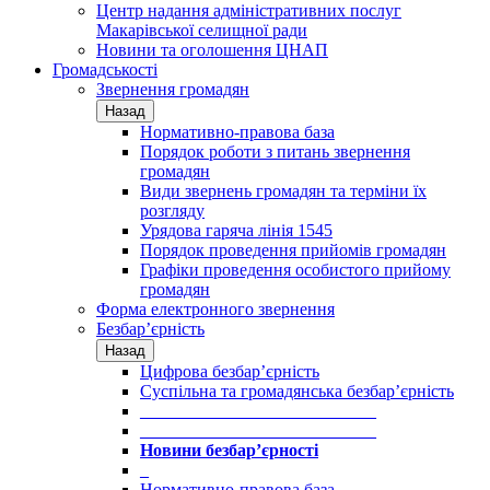
Центр надання адміністративних послуг
Макарівської селищної ради
Новини та оголошення ЦНАП
Громадськості
Звернення громадян
Назад
Нормативно-правова база
Порядок роботи з питань звернення
громадян
Види звернень громадян та терміни їх
розгляду
Урядова гаряча лінія 1545
Порядок проведення прийомів громадян
Графіки проведення особистого прийому
громадян
Форма електронного звернення
Безбар’єрність
Назад
Цифрова безбар’єрність
Суспільна та громадянська безбар’єрність
___________________________
___________________________
Новини безбар’єрності
_
Нормативно-правова база