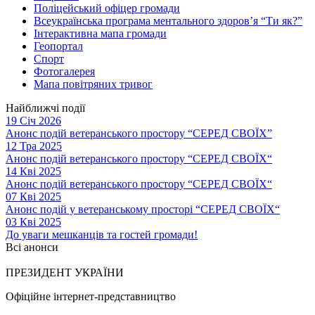
Поліцейський офіцер громади
Всеукраїнська програма ментального здоров’я “Ти як?”
Інтерактивна мапа громади
Геопортал
Спорт
Фотогалерея
Мапа повітряних тривог
Найближчі події
19 Січ 2026
Анонс подій ветеранського простору “СЕРЕД СВОЇХ”
12 Тра 2025
Анонс подій ветеранського простору “СЕРЕД СВОЇХ“
14 Кві 2025
Анонс подій ветеранського простору “СЕРЕД СВОЇХ“
07 Кві 2025
Анонс подій у ветеранському просторі “СЕРЕД СВОЇХ“
03 Кві 2025
До уваги мешканців та гостей громади!
Всі анонси
ПРЕЗИДЕНТ УКРАЇНИ
Офіційне інтернет-представництво