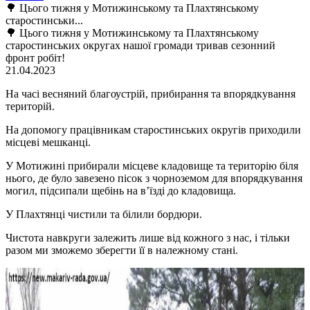
🌳 Цього тижня у Мотижинському та Плахтянському
старостинськи...
🌳 Цього тижня у Мотижинському та Плахтянському
старостинських округах нашої громади тривав сезонний
фронт робіт!
21.04.2023
На часі весняний благоустрій, прибирання та впорядкування
територій.
На допомогу працівникам старостинських округів приходили
місцеві мешканці.
У Мотижині прибирали місцеве кладовище та територію біля
нього, де було завезено пісок з чорноземом для впорядкування
могил, підсипали щебінь на в’їзді до кладовища.
У Плахтянці чистили та білили бордюри.
Чистота навкруги залежить лише від кожного з нас, і тільки
разом ми зможемо зберегти її в належному стані.