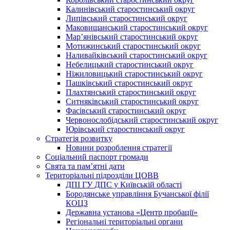
Калинівський старостинський округ
Липівський старостинський округ
Маковищанський старостинський округ
Мар’янівський старостинський округ
Мотижинський старостинський округ
Наливайківський старостинський округ
Небелицький старостинський округ
Ніжиловицький старостинський округ
Пашківський старостинський округ
Плахтянський старостинський округ
Ситняківський старостинський округ
Фасівський старостинський округ
Червонослобідський старостинський округ
Юрівський старостинський округ
Стратегія розвитку
Новини розроблення стратегії
Соціальний паспорт громади
Свята та пам’ятні дати
Територіальні підрозділи ЦОВВ
ДПІ ГУ ДПС у Київській області
Бородянське управління Бучанської філії
КОЦЗ
Державна установа «Центр пробації»
Регіональні територіальні органи