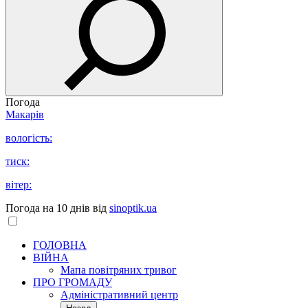
Погода
Макарів
вологість:
тиск:
вітер:
Погода на 10 днів від
sinoptik.ua
ГОЛОВНА
ВІЙНА
Мапа повітряних тривог
ПРО ГРОМАДУ
Aдміністративний центр