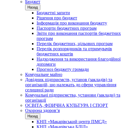
Бюджет
Назад
Бюджетні запити
Рішення про бюджет
Інформація про виконання бюджету
Паспорти бюджетних програм
Звіти про виконання паспортів бюджетних
програм
Перелік бюджетних, цільових програм
Перелік розпорядників та отримувачів
бюджетних коштів
Надходження та використання благодійної
допомоги
Прогноз бюджету громади
Комунальне майно
Довідник підприємств, установ (закладів) та
організацій, що належать до сфери управління
селищної ради
Комунальні підприємства, установи (заклади) та
організації
ОСВІТА, ФІЗИЧНА КУЛЬТУРА І СПОРТ
Охорона здоров’я
Назад
КНП «Макарівський центр ПМСД»
КНП «Макарівська БЛІЛ»