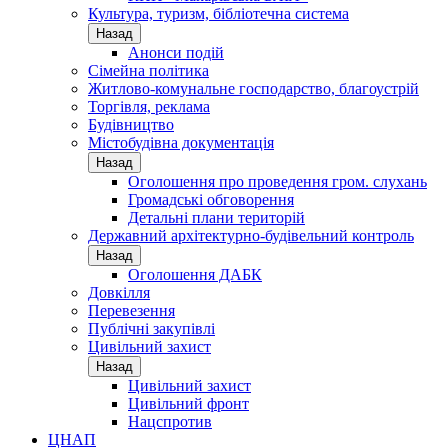
Культура, туризм, бібліотечна система
Назад
Анонси подій
Сімейна політика
Житлово-комунальне господарство, благоустрій
Торгівля, реклама
Будівництво
Містобудівна документація
Назад
Оголошення про проведення гром. слухань
Громадські обговорення
Детальні плани територій
Державний архітектурно-будівельний контроль
Назад
Оголошення ДАБК
Довкілля
Перевезення
Публічні закупівлі
Цивільний захист
Назад
Цивільний захист
Цивільний фронт
Нацспротив
ЦНАП