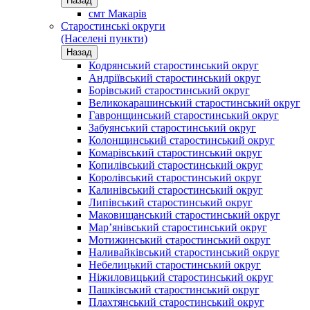
Назад
смт Макарів
Старостинські округи
(Населені пункти)
Назад
Кодрянський старостинський округ
Андріївський старостинський округ
Борівський старостинський округ
Великокарашинський старостинський округ
Гавронщинський старостинський округ
Забуянський старостинський округ
Колонщинський старостинський округ
Комарівський старостинський округ
Копилівський старостинський округ
Королівський старостинський округ
Калинівський старостинський округ
Липівський старостинський округ
Маковищанський старостинський округ
Мар’янівський старостинський округ
Мотижинський старостинський округ
Наливайківський старостинський округ
Небелицький старостинський округ
Ніжиловицький старостинський округ
Пашківський старостинський округ
Плахтянський старостинський округ