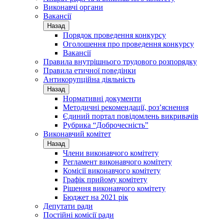
Виконавчі органи
Вакансії
Назад
Порядок проведення конкурсу
Оголошення про проведення конкурсу
Вакансії
Правила внутрішнього трудового розпорядку
Правила етичної поведінки
Антикорупційна діяльність
Назад
Нормативні документи
Методичні рекомендації, роз’яснення
Єдиний портал повідомлень викривачів
Рубрика “Доброчесність”
Виконавчий комітет
Назад
Члени виконавчого комітету
Регламент виконавчого комітету
Комісії виконавчого комітету
Графік прийому комітету
Рішення виконавчого комітету
Бюджет на 2021 рік
Депутати ради
Постійні комісії ради