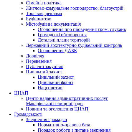
Сімейна політика
Житлово-комунальне господарство, благоустрій
Торгівля, реклама
Будівництво
Містобудівна документація
Оголошення про проведення гром. слухань
Громадські обговорення
Детальні плани територій
Державний архітектурно-будівельний контроль
Оголошення ДАБК
Довкілля
Перевезення
Публічні закупівлі
Цивільний захист
Цивільний захист
Цивільний фронт
Нацспротив
ЦНАП
Центр надання адміністративних послуг
Макарівської селищної ради
Новини та оголошення ЦНАП
Громадськості
Звернення громадян
Нормативно-правова база
Порядок роботи з питань звернення