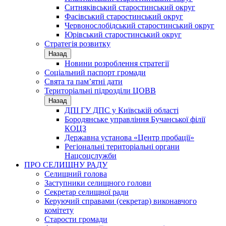
Ситняківський старостинський округ
Фасівський старостинський округ
Червонослобідський старостинський округ
Юрівський старостинський округ
Стратегія розвитку
Назад
Новини розроблення стратегії
Соціальний паспорт громади
Свята та пам’ятні дати
Територіальні підрозділи ЦОВВ
Назад
ДПІ ГУ ДПС у Київській області
Бородянське управління Бучанської філії
КОЦЗ
Державна установа «Центр пробації»
Регіональні територіальні органи
Нацсоцслужби
ПРО СЕЛИЩНУ РАДУ
Селищний голова
Заступники селищного голови
Секретар селищної ради
Керуючий справами (секретар) виконавчого
комітету
Старости громади