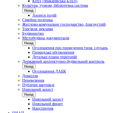
КНП «Макарівська БЛІЛ»
Культура, туризм, бібліотечна система
Назад
Анонси подій
Сімейна політика
Житлово-комунальне господарство, благоустрій
Торгівля, реклама
Будівництво
Містобудівна документація
Назад
Оголошення про проведення гром. слухань
Громадські обговорення
Детальні плани територій
Державний архітектурно-будівельний контроль
Назад
Оголошення ДАБК
Довкілля
Перевезення
Публічні закупівлі
Цивільний захист
Назад
Цивільний захист
Цивільний фронт
Нацспротив
ЦНАП