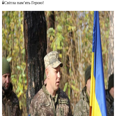
🕯Світла пам’ять Герою!