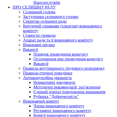
Нацсоцслужби
ПРО СЕЛИЩНУ РАДУ
Селищний голова
Заступники селищного голови
Секретар селищної ради
Керуючий справами (секретар) виконавчого
комітету
Старости громади
Апарат ради та її виконавчого комітету
Виконавчі органи
Вакансії
Порядок проведення конкурсу
Оголошення про проведення конкурсу
Вакансії
Правила внутрішнього трудового розпорядку
Правила етичної поведінки
Антикорупційна діяльність
Нормативні документи
Методичні рекомендації, роз’яснення
Єдиний портал повідомлень викривачів
Рубрика “Доброчесність”
Виконавчий комітет
Члени виконавчого комітету
Регламент виконавчого комітету
Комісії виконавчого комітету