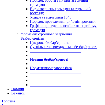
Порядок роботи з питань звернення
громадян
Види звернень громадян та терміни їх
розгляду
Урядова гаряча лінія 1545
Порядок проведення прийомів громадян
Графіки проведення особистого прийому
громадян
Форма електронного звернення
Безбар’єрність
Цифрова безбар’єрність
Суспільна та громадянська безбар’єрність
___________________________
___________________________
Новини безбар’єрності
_
Нормативно-правова база
___________________________
___________________________
___________________________
___________________________
Новини
Вакансії
Головна