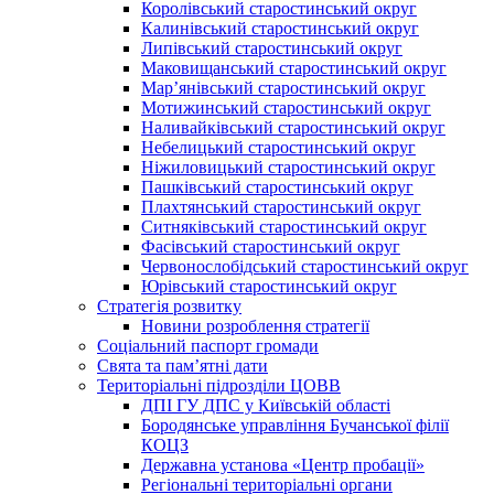
Королівський старостинський округ
Калинівський старостинський округ
Липівський старостинський округ
Маковищанський старостинський округ
Мар’янівський старостинський округ
Мотижинський старостинський округ
Наливайківський старостинський округ
Небелицький старостинський округ
Ніжиловицький старостинський округ
Пашківський старостинський округ
Плахтянський старостинський округ
Ситняківський старостинський округ
Фасівський старостинський округ
Червонослобідський старостинський округ
Юрівський старостинський округ
Стратегія розвитку
Новини розроблення стратегії
Соціальний паспорт громади
Свята та пам’ятні дати
Територіальні підрозділи ЦОВВ
ДПІ ГУ ДПС у Київській області
Бородянське управління Бучанської філії
КОЦЗ
Державна установа «Центр пробації»
Регіональні територіальні органи