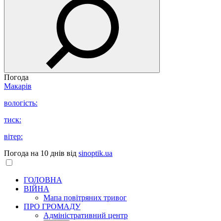
Погода
Макарів
вологість:
тиск:
вітер:
Погода на 10 днів від
sinoptik.ua
ГОЛОВНА
ВІЙНА
Мапа повітряних тривог
ПРО ГРОМАДУ
Aдміністративний центр