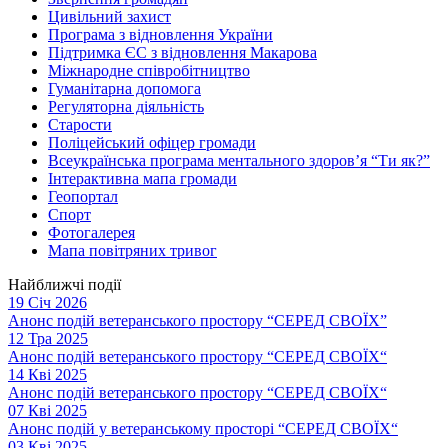
Цивільний захист
Програма з відновлення України
Підтримка ЄС з відновлення Макарова
Міжнародне співробітництво
Гуманітарна допомога
Регуляторна діяльність
Старости
Поліцейський офіцер громади
Всеукраїнська програма ментального здоров’я “Ти як?”
Інтерактивна мапа громади
Геопортал
Спорт
Фотогалерея
Мапа повітряних тривог
Найближчі події
19 Січ 2026
Анонс подій ветеранського простору “СЕРЕД СВОЇХ”
12 Тра 2025
Анонс подій ветеранського простору “СЕРЕД СВОЇХ“
14 Кві 2025
Анонс подій ветеранського простору “СЕРЕД СВОЇХ“
07 Кві 2025
Анонс подій у ветеранському просторі “СЕРЕД СВОЇХ“
03 Кві 2025