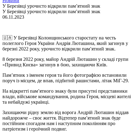
Новини
У Березівці урочисто відкрили пам’ятний знак
У Березівці урочисто відкрили пам’ятний знак
06.11.2023
🇺🇦 У Березівці Колонщинського старостату на честь
полеглого Героя України Андрія Люташина, який загинув у
березні 2022 року, урочисто відкрили пам’ятний знак.
8 березня 2022 року, майор Андрій Люташин у складі групи
«Привид Києва» загинув в бою, захищаючи Київ.
Пам’ятник з іменем героя та його фотографією встановили
поруч із місцем, де впав, підбитий рашистами, літак МіГ-29.
На відкритті пам’ятного знаку були присутні представники
влади, військове командування, родина Героя, місцеві жителі
та небайдужі українці.
Захищаючи рідну землю від ворога Андрій Люташин віддав
найдорожче – своє життя. Відтепер пам’ятний знак буде
постійним спогадом нам і наступним поколінням про
патріотизм і героїчний подвиг.