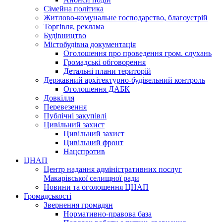
Сімейна політика
Житлово-комунальне господарство, благоустрій
Торгівля, реклама
Будівництво
Містобудівна документація
Оголошення про проведення гром. слухань
Громадські обговорення
Детальні плани територій
Державний архітектурно-будівельний контроль
Оголошення ДАБК
Довкілля
Перевезення
Публічні закупівлі
Цивільний захист
Цивільний захист
Цивільний фронт
Нацспротив
ЦНАП
Центр надання адміністративних послуг
Макарівської селищної ради
Новини та оголошення ЦНАП
Громадськості
Звернення громадян
Нормативно-правова база