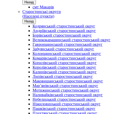
Назад
смт Макарів
Старостинські округи
(Населені пункти)
Назад
Кодрянський старостинський округ
Андріївський старостинський округ
Борівський старостинський округ
Великокарашинський старостинський округ
Гавронщинський старостинський округ
Забуянський старостинський округ
Колонщинський старостинський округ
Комарівський старостинський округ
Копилівський старостинський округ
Королівський старостинський округ
Калинівський старостинський округ
Липівський старостинський округ
Маковищанський старостинський округ
Мар’янівський старостинський округ
Мотижинський старостинський округ
Наливайківський старостинський округ
Небелицький старостинський округ
Ніжиловицький старостинський округ
Пашківський старостинський округ
Плахтянський старостинський округ