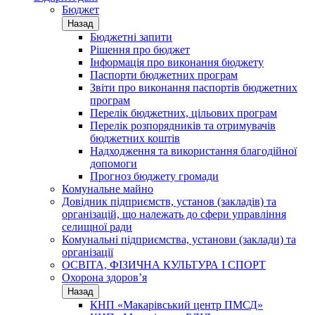
Бюджет
Назад
Бюджетні запити
Рішення про бюджет
Інформація про виконання бюджету
Паспорти бюджетних програм
Звіти про виконання паспортів бюджетних
програм
Перелік бюджетних, цільових програм
Перелік розпорядників та отримувачів
бюджетних коштів
Надходження та використання благодійної
допомоги
Прогноз бюджету громади
Комунальне майно
Довідник підприємств, установ (закладів) та
організацій, що належать до сфери управління
селищної ради
Комунальні підприємства, установи (заклади) та
організації
ОСВІТА, ФІЗИЧНА КУЛЬТУРА І СПОРТ
Охорона здоров’я
Назад
КНП «Макарівський центр ПМСД»