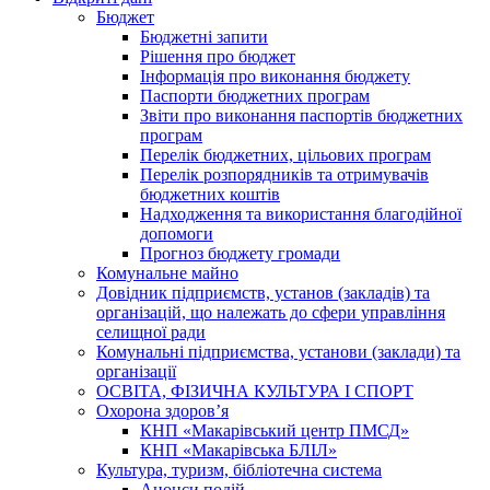
Бюджет
Бюджетні запити
Рішення про бюджет
Інформація про виконання бюджету
Паспорти бюджетних програм
Звіти про виконання паспортів бюджетних
програм
Перелік бюджетних, цільових програм
Перелік розпорядників та отримувачів
бюджетних коштів
Надходження та використання благодійної
допомоги
Прогноз бюджету громади
Комунальне майно
Довідник підприємств, установ (закладів) та
організацій, що належать до сфери управління
селищної ради
Комунальні підприємства, установи (заклади) та
організації
ОСВІТА, ФІЗИЧНА КУЛЬТУРА І СПОРТ
Охорона здоров’я
КНП «Макарівський центр ПМСД»
КНП «Макарівська БЛІЛ»
Культура, туризм, бібліотечна система
Анонси подій