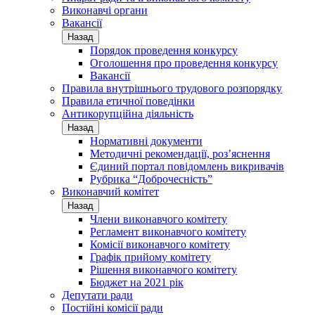
Виконавчі органи
Вакансії
Назад
Порядок проведення конкурсу
Оголошення про проведення конкурсу
Вакансії
Правила внутрішнього трудового розпорядку
Правила етичної поведінки
Антикорупційна діяльність
Назад
Нормативні документи
Методичні рекомендації, роз’яснення
Єдиний портал повідомлень викривачів
Рубрика “Доброчесність”
Виконавчий комітет
Назад
Члени виконавчого комітету
Регламент виконавчого комітету
Комісії виконавчого комітету
Графік прийому комітету
Рішення виконавчого комітету
Бюджет на 2021 рік
Депутати ради
Постійні комісії ради