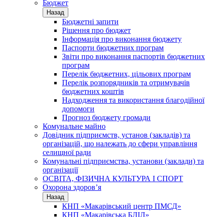
Бюджет
Назад
Бюджетні запити
Рішення про бюджет
Інформація про виконання бюджету
Паспорти бюджетних програм
Звіти про виконання паспортів бюджетних
програм
Перелік бюджетних, цільових програм
Перелік розпорядників та отримувачів
бюджетних коштів
Надходження та використання благодійної
допомоги
Прогноз бюджету громади
Комунальне майно
Довідник підприємств, установ (закладів) та
організацій, що належать до сфери управління
селищної ради
Комунальні підприємства, установи (заклади) та
організації
ОСВІТА, ФІЗИЧНА КУЛЬТУРА І СПОРТ
Охорона здоров’я
Назад
КНП «Макарівський центр ПМСД»
КНП «Макарівська БЛІЛ»