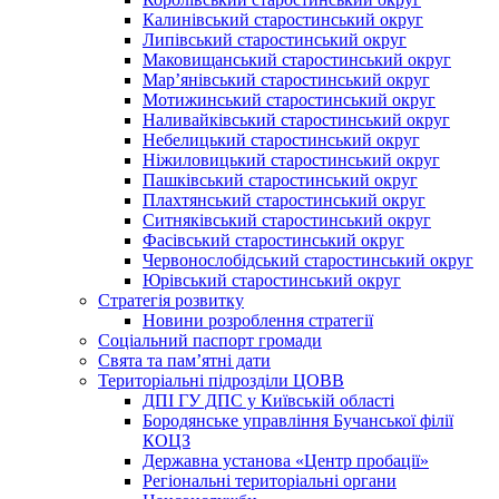
Калинівський старостинський округ
Липівський старостинський округ
Маковищанський старостинський округ
Мар’янівський старостинський округ
Мотижинський старостинський округ
Наливайківський старостинський округ
Небелицький старостинський округ
Ніжиловицький старостинський округ
Пашківський старостинський округ
Плахтянський старостинський округ
Ситняківський старостинський округ
Фасівський старостинський округ
Червонослобідський старостинський округ
Юрівський старостинський округ
Стратегія розвитку
Новини розроблення стратегії
Соціальний паспорт громади
Свята та пам’ятні дати
Територіальні підрозділи ЦОВВ
ДПІ ГУ ДПС у Київській області
Бородянське управління Бучанської філії
КОЦЗ
Державна установа «Центр пробації»
Регіональні територіальні органи