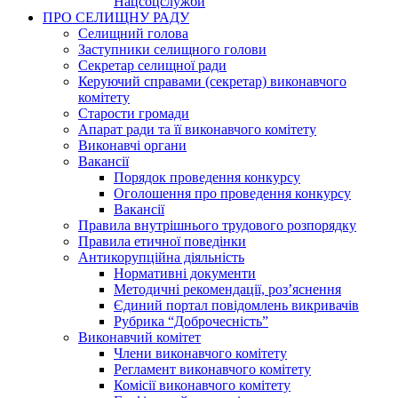
Нацсоцслужби
ПРО СЕЛИЩНУ РАДУ
Селищний голова
Заступники селищного голови
Секретар селищної ради
Керуючий справами (секретар) виконавчого
комітету
Старости громади
Апарат ради та її виконавчого комітету
Виконавчі органи
Вакансії
Порядок проведення конкурсу
Оголошення про проведення конкурсу
Вакансії
Правила внутрішнього трудового розпорядку
Правила етичної поведінки
Антикорупційна діяльність
Нормативні документи
Методичні рекомендації, роз’яснення
Єдиний портал повідомлень викривачів
Рубрика “Доброчесність”
Виконавчий комітет
Члени виконавчого комітету
Регламент виконавчого комітету
Комісії виконавчого комітету