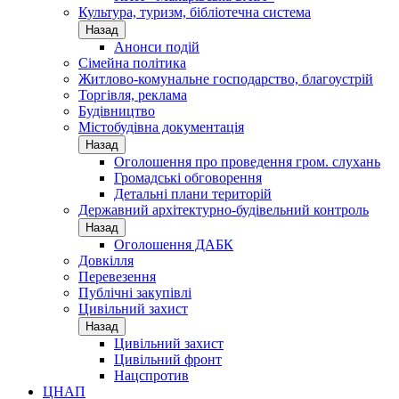
Культура, туризм, бібліотечна система
Назад
Анонси подій
Сімейна політика
Житлово-комунальне господарство, благоустрій
Торгівля, реклама
Будівництво
Містобудівна документація
Назад
Оголошення про проведення гром. слухань
Громадські обговорення
Детальні плани територій
Державний архітектурно-будівельний контроль
Назад
Оголошення ДАБК
Довкілля
Перевезення
Публічні закупівлі
Цивільний захист
Назад
Цивільний захист
Цивільний фронт
Нацспротив
ЦНАП