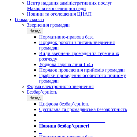
Центр надання адміністративних послуг
Макарівської селищної ради
Новини та оголошення ЦНАП
Громадськості
Звернення громадян
Назад
Нормативно-правова база
Порядок роботи з питань звернення
громадян
Види звернень громадян та терміни їх
розгляду
Урядова гаряча лінія 1545
Порядок проведення прийомів громадян
Графіки проведення особистого прийому
громадян
Форма електронного звернення
Безбар’єрність
Назад
Цифрова безбар’єрність
Суспільна та громадянська безбар’єрність
___________________________
___________________________
Новини безбар’єрності
_
Нормативно-правова база