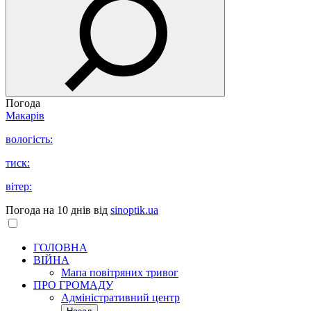
Погода
Макарів
вологість:
тиск:
вітер:
Погода на 10 днів від
sinoptik.ua
ГОЛОВНА
ВІЙНА
Мапа повітряних тривог
ПРО ГРОМАДУ
Aдміністративний центр