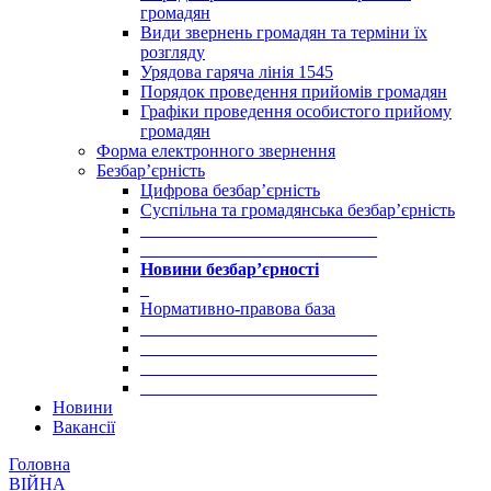
громадян
Види звернень громадян та терміни їх
розгляду
Урядова гаряча лінія 1545
Порядок проведення прийомів громадян
Графіки проведення особистого прийому
громадян
Форма електронного звернення
Безбар’єрність
Цифрова безбар’єрність
Суспільна та громадянська безбар’єрність
___________________________
___________________________
Новини безбар’єрності
_
Нормативно-правова база
___________________________
___________________________
___________________________
___________________________
Новини
Вакансії
Головна
ВІЙНА