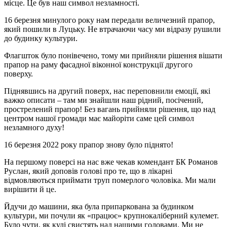
місце. Це був наш символ незламності.
16 березня минулого року нам передали величезний прапор,
який пошили в Луцьку. Не втрачаючи часу ми відразу рушили
до будинку культури.
Флагшток було понівечено, тому ми прийняли рішення вішати
прапор на раму фасадної віконної конструкції другого
поверху.
Піднявшись на другий поверх, нас переповнили емоції, які
важко описати – там ми знайшли наш рідний, посічений,
прострелений прапор! Без вагань прийняли рішення, що над
центром нашої громади має майоріти саме цей символ
незламного духу!
16 березня 2022 року прапор знову було піднято!
На першому поверсі на нас вже чекав комендант БК Романов
Руслан, який доповів голові про те, що в лікарні
відмовляються приймати труп померлого чоловіка. Ми мали
вирішити й це.
Йдучи до машини, яка була припаркована за будинком
культури, ми почули як «працює» крупнокаліберний кулемет.
Було чути, як кулі свистять над нашими головами. Ми не