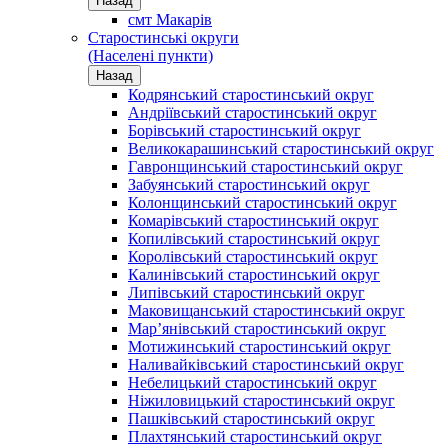
Назад
смт Макарів
Старостинські округи
(Населені пункти)
Назад
Кодрянський старостинський округ
Андріївський старостинський округ
Борівський старостинський округ
Великокарашинський старостинський округ
Гавронщинський старостинський округ
Забуянський старостинський округ
Колонщинський старостинський округ
Комарівський старостинський округ
Копилівський старостинський округ
Королівський старостинський округ
Калинівський старостинський округ
Липівський старостинський округ
Маковищанський старостинський округ
Мар’янівський старостинський округ
Мотижинський старостинський округ
Наливайківський старостинський округ
Небелицький старостинський округ
Ніжиловицький старостинський округ
Пашківський старостинський округ
Плахтянський старостинський округ