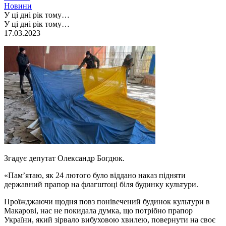
Новини
У ці дні рік тому…
У ці дні рік тому…
17.03.2023
Згадує депутат Олександр Богдюк.
«Пам’ятаю, як 24 лютого було віддано наказ підняти
державний прапор на флагштоці біля будинку культури.
Проїжджаючи щодня повз понівечений будинок культури в
Макарові, нас не покидала думка, що потрібно прапор
України, який зірвало вибуховою хвилею, повернути на своє