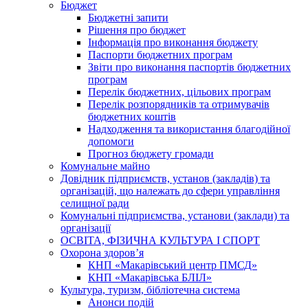
Бюджет
Бюджетні запити
Рішення про бюджет
Інформація про виконання бюджету
Паспорти бюджетних програм
Звіти про виконання паспортів бюджетних
програм
Перелік бюджетних, цільових програм
Перелік розпорядників та отримувачів
бюджетних коштів
Надходження та використання благодійної
допомоги
Прогноз бюджету громади
Комунальне майно
Довідник підприємств, установ (закладів) та
організацій, що належать до сфери управління
селищної ради
Комунальні підприємства, установи (заклади) та
організації
ОСВІТА, ФІЗИЧНА КУЛЬТУРА І СПОРТ
Охорона здоров’я
КНП «Макарівський центр ПМСД»
КНП «Макарівська БЛІЛ»
Культура, туризм, бібліотечна система
Анонси подій