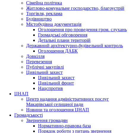
Сімейна політика
Житлово-комунальне господарство, благоустрій
Торгівля, реклама
Будівництво
Містобудівна документація
Оголошення про проведення гром. слухань
Громадські обговорення
Детальні плани територій
Державний архітектурно-будівельний контроль
Оголошення ДАБК
Довкілля
Перевезення
Публічні закупівлі
Цивільний захист
Цивільний захист
Цивільний фронт
Нацспротив
ЦНАП
Центр надання адміністративних послуг
Макарівської селищної ради
Новини та оголошення ЦНАП
Громадськості
Звернення громадян
Нормативно-правова база
Порядок роботи з питань звернення