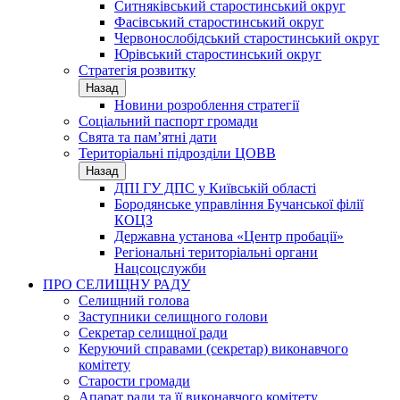
Ситняківський старостинський округ
Фасівський старостинський округ
Червонослобідський старостинський округ
Юрівський старостинський округ
Стратегія розвитку
Назад
Новини розроблення стратегії
Соціальний паспорт громади
Свята та пам’ятні дати
Територіальні підрозділи ЦОВВ
Назад
ДПІ ГУ ДПС у Київській області
Бородянське управління Бучанської філії
КОЦЗ
Державна установа «Центр пробації»
Регіональні територіальні органи
Нацсоцслужби
ПРО СЕЛИЩНУ РАДУ
Селищний голова
Заступники селищного голови
Секретар селищної ради
Керуючий справами (секретар) виконавчого
комітету
Старости громади
Апарат ради та її виконавчого комітету