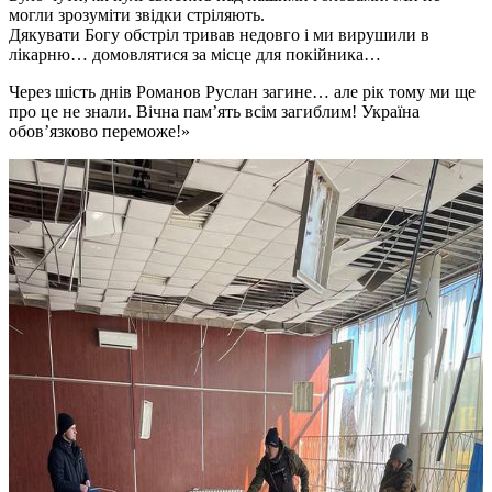
могли зрозуміти звідки стріляють.
Дякувати Богу обстріл тривав недовго і ми вирушили в
лікарню… домовлятися за місце для покійника…
Через шість днів Романов Руслан загине… але рік тому ми ще
про це не знали. Вічна пам’ять всім загиблим! Україна
обов’язково переможе!»