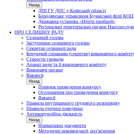
Назад
ДПІ ГУ ДПС у Київській області
Бородянське управління Бучанської філії КОЦ
Державна установа «Центр пробації»
Регіональні територіальні органи Нацсоцслу
ПРО СЕЛИЩНУ РАДУ
Селищний голова
Заступники селищного голови
Секретар селищної ради
Керуючий справами (секретар) виконавчого комітет
Старости громади
Апарат ради та її виконавчого комітету
Виконавчі органи
Вакансії
Назад
Порядок проведення конкурсу
Оголошення про проведення конкурсу
Вакансії
Правила внутрішнього трудового розпорядку
Правила етичної поведінки
Антикорупційна діяльність
Назад
Нормативні документи
Методичні рекомендації, роз’яснення