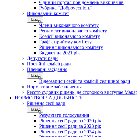
Єдиний портал повідомлень викривачів
Рубрика “Доброчесність”
Виконавчий комітет
Назад
Члени виконавчого комітету
Регламент виконавчого комітету
Комісії виконавчого комітету
Графік прийому комітету
Рішення виконавчого комітету
Бюджет на 2021 рік
Депутати ради
Постійні комісії ради
Пленарні засідання
Назад
Відеозаписи сесій та комісій селищної ради
Нормативне забезпечення
Реєстр судових рішень, де стороною виступає Мака
НОРМОТВОРЧА ДІЯЛЬНІСТЬ
Рішення сесії ради
Назад
Результати голосування
Рішення сесії ради за 2020 рік
Рішення сесії ради за 2023 рік
Рішення сесії ради за 2024 рік