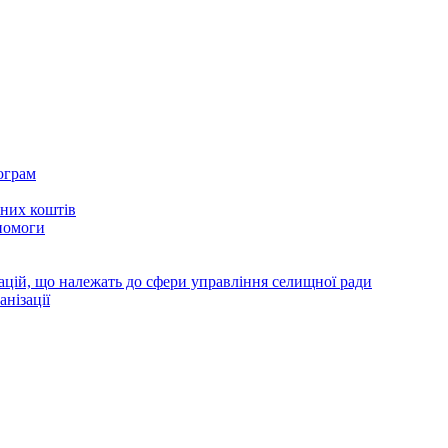
ограм
тних коштів
помоги
зацій, що належать до сфери управління селищної ради
анізації