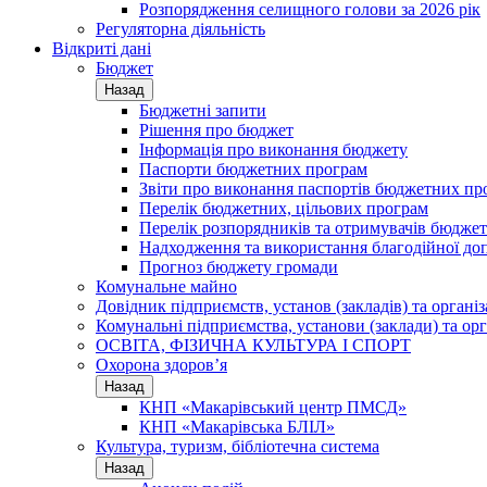
Розпорядження селищного голови за 2026 рік
Регуляторна діяльність
Відкриті дані
Бюджет
Назад
Бюджетні запити
Рішення про бюджет
Інформація про виконання бюджету
Паспорти бюджетних програм
Звіти про виконання паспортів бюджетних пр
Перелік бюджетних, цільових програм
Перелік розпорядників та отримувачів бюдже
Надходження та використання благодійної до
Прогноз бюджету громади
Комунальне майно
Довідник підприємств, установ (закладів) та органі
Комунальні підприємства, установи (заклади) та орг
ОСВІТА, ФІЗИЧНА КУЛЬТУРА І СПОРТ
Охорона здоров’я
Назад
КНП «Макарівський центр ПМСД»
КНП «Макарівська БЛІЛ»
Культура, туризм, бібліотечна система
Назад