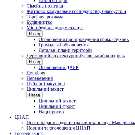
Анонси подій
Сімейна політика
Житлово-комунальне господарство, благоустрій
Торгівля, реклама
Будівництво
Містобудівна документація
Назад
Оголошення про проведення гром. слухань
Громадські обговорення
Детальні плани територій
Державний архітектурно-будівельний контроль
Назад
Оголошення ДАБК
Довкілля
Перевезення
Публічні закупівлі
Цивільний захист
Назад
Цивільний захист
Цивільний фронт
Нацспротив
ЦНАП
Центр надання адміністративних послуг Макарівськ
Новини та оголошення ЦНАП
Громадськості