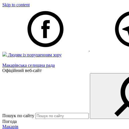
Skip to content
Людям із порушенням зору
Макарівська селищна рада
Офіційний веб-сайт
Пошук по сайту
Погода
Макарів