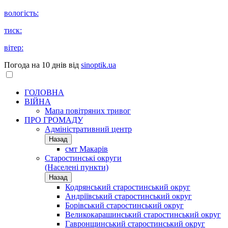
вологість:
тиск:
вітер:
Погода на 10 днів від
sinoptik.ua
ГОЛОВНА
ВІЙНА
Мапа повітряних тривог
ПРО ГРОМАДУ
Aдміністративний центр
Назад
смт Макарів
Старостинські округи
(Населені пункти)
Назад
Кодрянський старостинський округ
Андріївський старостинський округ
Борівський старостинський округ
Великокарашинський старостинський округ
Гавронщинський старостинський округ