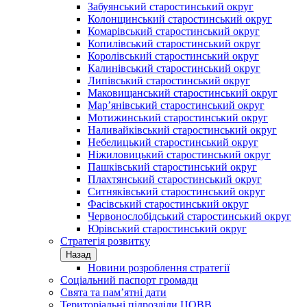
Забуянський старостинський округ
Колонщинський старостинський округ
Комарівський старостинський округ
Копилівський старостинський округ
Королівський старостинський округ
Калинівський старостинський округ
Липівський старостинський округ
Маковищанський старостинський округ
Мар’янівський старостинський округ
Мотижинський старостинський округ
Наливайківський старостинський округ
Небелицький старостинський округ
Ніжиловицький старостинський округ
Пашківський старостинський округ
Плахтянський старостинський округ
Ситняківський старостинський округ
Фасівський старостинський округ
Червонослобідський старостинський округ
Юрівський старостинський округ
Стратегія розвитку
Назад
Новини розроблення стратегії
Соціальний паспорт громади
Свята та пам’ятні дати
Територіальні підрозділи ЦОВВ