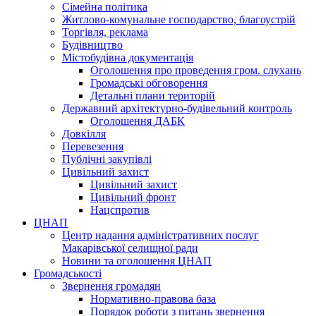
Сімейна політика
Житлово-комунальне господарство, благоустрій
Торгівля, реклама
Будівництво
Містобудівна документація
Оголошення про проведення гром. слухань
Громадські обговорення
Детальні плани територій
Державний архітектурно-будівельний контроль
Оголошення ДАБК
Довкілля
Перевезення
Публічні закупівлі
Цивільний захист
Цивільний захист
Цивільний фронт
Нацспротив
ЦНАП
Центр надання адміністративних послуг
Макарівської селищної ради
Новини та оголошення ЦНАП
Громадськості
Звернення громадян
Нормативно-правова база
Порядок роботи з питань звернення