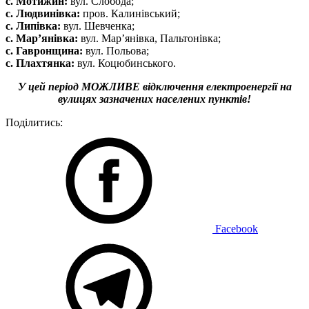
с. Мотижин:
вул. Слобода;
с. Людвинівка:
пров. Калинівський;
с. Липівка:
вул. Шевченка;
с. Мар’янівка:
вул. Мар’янівка, Пальтонівка;
с. Гавронщина:
вул. Польова;
с. Плахтянка:
вул. Коцюбинського.
У цей період МОЖЛИВЕ відключення електроенергії на
вулицях зазначених населених пунктів!
Поділитись:
Facebook