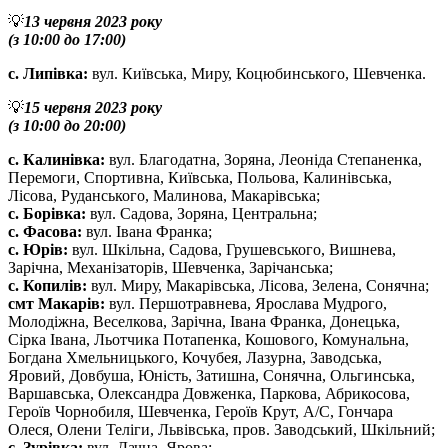
💡
13 червня 2023 року
(з 10:00 до 17:00)
с. Липівка:
вул. Київська, Миру, Коцюбинського, Шевченка.
💡
15 червня 2023 року
(з 10:00 до 20:00)
с. Калинівка:
вул. Благодатна, Зоряна, Леоніда Степаненка,
Перемоги, Спортивна, Київська, Польова, Калинівська,
Лісова, Руданського, Малинова, Макарівська;
с. Борівка:
вул. Садова, Зоряна, Центральна;
с. Фасова:
вул. Івана Франка;
с. Юрів:
вул. Шкільна, Садова, Грушевського, Вишнева,
Зарічна, Механізаторів, Шевченка, Зарічанська;
с. Копилів:
вул. Миру, Макарівська, Лісова, Зелена, Сонячна;
смт Макарів:
вул. Першотравнева, Ярослава Мудрого,
Молодіжна, Веселкова, Зарічна, Івана Франка, Донецька,
Сірка Івана, Льотчика Потапенка, Кошового, Комунальна,
Богдана Хмельницького, Кочубея, Лазурна, Заводська,
Яровий, Довбуша, Юність, Затишна, Сонячна, Ольгинська,
Варшавська, Олександра Довженка, Паркова, Абрикосова,
Героїв Чорнобиля, Шевченка, Героїв Крут, А/С, Гончара
Олеся, Олени Теліги, Львівська, пров. Заводський, Шкільний;
с. Зурівка:
вул. Дачна, Ярова;