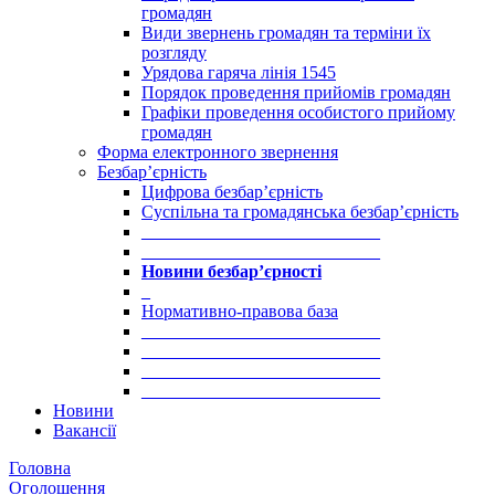
громадян
Види звернень громадян та терміни їх
розгляду
Урядова гаряча лінія 1545
Порядок проведення прийомів громадян
Графіки проведення особистого прийому
громадян
Форма електронного звернення
Безбар’єрність
Цифрова безбар’єрність
Суспільна та громадянська безбар’єрність
___________________________
___________________________
Новини безбар’єрності
_
Нормативно-правова база
___________________________
___________________________
___________________________
___________________________
Новини
Вакансії
Головна
Оголошення