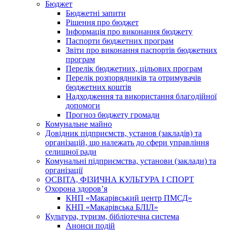
Бюджет
Бюджетні запити
Рішення про бюджет
Інформація про виконання бюджету
Паспорти бюджетних програм
Звіти про виконання паспортів бюджетних
програм
Перелік бюджетних, цільових програм
Перелік розпорядників та отримувачів
бюджетних коштів
Надходження та використання благодійної
допомоги
Прогноз бюджету громади
Комунальне майно
Довідник підприємств, установ (закладів) та
організацій, що належать до сфери управління
селищної ради
Комунальні підприємства, установи (заклади) та
організації
ОСВІТА, ФІЗИЧНА КУЛЬТУРА І СПОРТ
Охорона здоров’я
КНП «Макарівський центр ПМСД»
КНП «Макарівська БЛІЛ»
Культура, туризм, бібліотечна система
Анонси подій