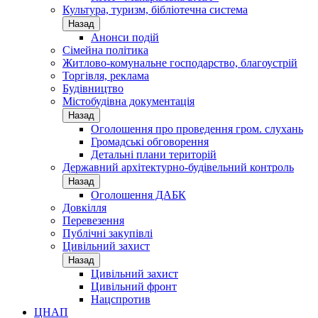
Культура, туризм, бібліотечна система
Назад
Анонси подій
Сімейна політика
Житлово-комунальне господарство, благоустрій
Торгівля, реклама
Будівництво
Містобудівна документація
Назад
Оголошення про проведення гром. слухань
Громадські обговорення
Детальні плани територій
Державний архітектурно-будівельний контроль
Назад
Оголошення ДАБК
Довкілля
Перевезення
Публічні закупівлі
Цивільний захист
Назад
Цивільний захист
Цивільний фронт
Нацспротив
ЦНАП