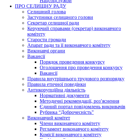
Нацсоцслужби
ПРО СЕЛИЩНУ РАДУ
Селищний голова
Заступники селищного голови
Секретар селищної ради
Керуючий справами (секретар) виконавчого
комітету
Старости громади
Апарат ради та її виконавчого комітету
Виконавчі органи
Вакансії
Порядок проведення конкурсу
Оголошення про проведення конкурсу
Вакансії
Правила внутрішнього трудового розпорядку
Правила етичної поведінки
Антикорупційна діяльність
Нормативні документи
Методичні рекомендації, роз’яснення
Єдиний портал повідомлень викривачів
Рубрика “Доброчесність”
Виконавчий комітет
Члени виконавчого комітету
Регламент виконавчого комітету
Комісії виконавчого комітету