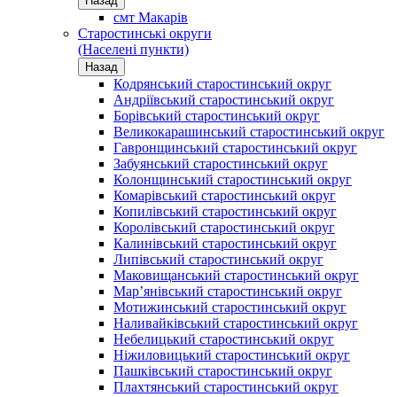
Назад
смт Макарів
Старостинські округи
(Населені пункти)
Назад
Кодрянський старостинський округ
Андріївський старостинський округ
Борівський старостинський округ
Великокарашинський старостинський округ
Гавронщинський старостинський округ
Забуянський старостинський округ
Колонщинський старостинський округ
Комарівський старостинський округ
Копилівський старостинський округ
Королівський старостинський округ
Калинівський старостинський округ
Липівський старостинський округ
Маковищанський старостинський округ
Мар’янівський старостинський округ
Мотижинський старостинський округ
Наливайківський старостинський округ
Небелицький старостинський округ
Ніжиловицький старостинський округ
Пашківський старостинський округ
Плахтянський старостинський округ