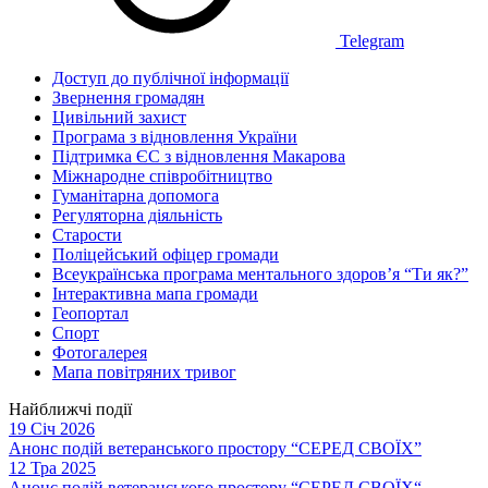
Telegram
Доступ до публічної інформації
Звернення громадян
Цивільний захист
Програма з відновлення України
Підтримка ЄС з відновлення Макарова
Міжнародне співробітництво
Гуманітарна допомога
Регуляторна діяльність
Старости
Поліцейський офіцер громади
Всеукраїнська програма ментального здоров’я “Ти як?”
Інтерактивна мапа громади
Геопортал
Спорт
Фотогалерея
Мапа повітряних тривог
Найближчі події
19 Січ 2026
Анонс подій ветеранського простору “СЕРЕД СВОЇХ”
12 Тра 2025
Анонс подій ветеранського простору “СЕРЕД СВОЇХ“