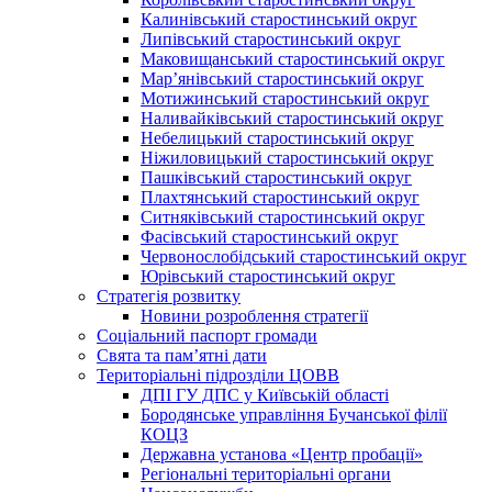
Калинівський старостинський округ
Липівський старостинський округ
Маковищанський старостинський округ
Мар’янівський старостинський округ
Мотижинський старостинський округ
Наливайківський старостинський округ
Небелицький старостинський округ
Ніжиловицький старостинський округ
Пашківський старостинський округ
Плахтянський старостинський округ
Ситняківський старостинський округ
Фасівський старостинський округ
Червонослобідський старостинський округ
Юрівський старостинський округ
Стратегія розвитку
Новини розроблення стратегії
Соціальний паспорт громади
Свята та пам’ятні дати
Територіальні підрозділи ЦОВВ
ДПІ ГУ ДПС у Київській області
Бородянське управління Бучанської філії
КОЦЗ
Державна установа «Центр пробації»
Регіональні територіальні органи