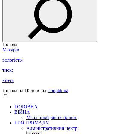
Погода
Макарів
вологість:
тиск:
вітер:
Погода на 10 днів від
sinoptik.ua
ГОЛОВНА
ВІЙНА
Мапа повітряних тривог
ПРО ГРОМАДУ
Aдміністративний центр