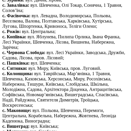
с. Завалівка:
вул. Шевченка, Олі Токар, Сонячна, 1 Травня,
Солов’їна;
с. Фасівочка:
вул. Левадна, Володимирська, Польова,
Веселкова, Валова, Полтавська, Харківська, Хутірська,
Лугова, Шпортенка, Кривоноса, Теліги Олени;
с. Рожів:
вул. Центральна;
с. Копіївка:
вул. Яблунева, Пилипа Орлика, Івана Франка,
Лесі Українки, Шевченка, Лісова, Вишнева, Набережна,
Зарічна;
с. Червона Слобода:
вул. Лесі Українки, Заводська, Дружби,
Садова, Лісова, пров. Лісовий;
с. Пашківка:
вул. Шевченка;
с. Ситняки:
вул. Миру, Київська, пров. Луговий.
с. Колонщина:
вул. Таврійська, Мар’янівка, 1 Травня,
Шевченка, Каховська, Херсонська, Миру, Росохівська,
Набережна, Тишури, Київська, Слобідська, Шкільна,
Молодіжна, Садова, Архітектора Доценка, Антрацитівська,
Софіївська, Новомар’янівська, Вишеградська, Спасівська,
Надії, Райдужна, Святителя Димитрія, Троїцька,
Воскресенська;
с. Маковище:
вул. Польова, Шевченка, Перемоги,
Центральна, Корабельна, Набережна, Жовтнева, Леоніда
Каденюка, Виноградна;
с. Вишеград:
вул. Київська;