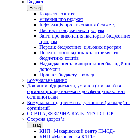
Бюджет
Назад
Бюджетні запити
Рішення про бюджет
Інформація про виконання бюджету
Паспорти бюджетних програм
Звіти про виконання паспортів бюджетних
програм
Перелік бюджетних, цільових програм
Перелік розпорядників та отримувачів
бюджетних коштів
Надходження та використання благодійної
допомоги
Прогноз бюджету громади
Комунальне майно
Довідник підприємств, установ (закладів) та
організацій, що належать до сфери управління
селищної ради
Комунальні підприємства, установи (заклади) та
організації
ОСВІТА, ФІЗИЧНА КУЛЬТУРА І СПОРТ
Охорона здоров’я
Назад
КНП «Макарівський центр ПМСД»
КНП «Макарівська БЛІЛ»