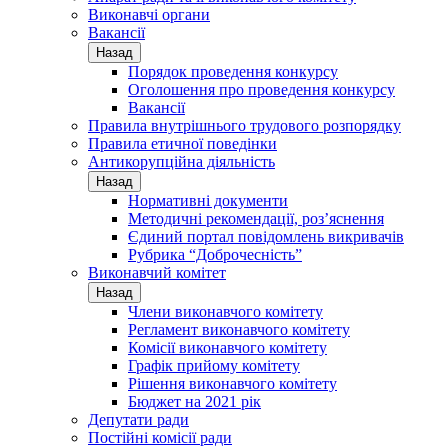
Виконавчі органи
Вакансії
Назад
Порядок проведення конкурсу
Оголошення про проведення конкурсу
Вакансії
Правила внутрішнього трудового розпорядку
Правила етичної поведінки
Антикорупційна діяльність
Назад
Нормативні документи
Методичні рекомендації, роз’яснення
Єдиний портал повідомлень викривачів
Рубрика “Доброчесність”
Виконавчий комітет
Назад
Члени виконавчого комітету
Регламент виконавчого комітету
Комісії виконавчого комітету
Графік прийому комітету
Рішення виконавчого комітету
Бюджет на 2021 рік
Депутати ради
Постійні комісії ради