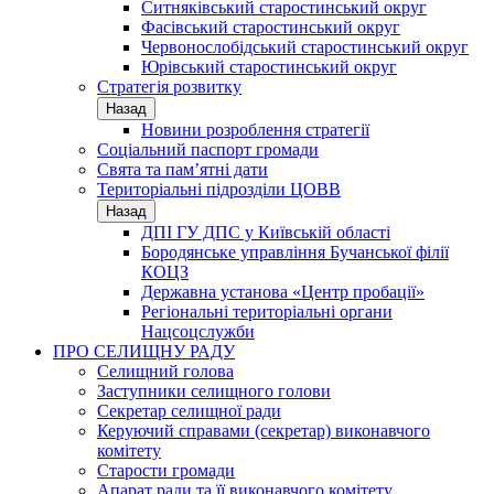
Ситняківський старостинський округ
Фасівський старостинський округ
Червонослобідський старостинський округ
Юрівський старостинський округ
Стратегія розвитку
Назад
Новини розроблення стратегії
Соціальний паспорт громади
Свята та пам’ятні дати
Територіальні підрозділи ЦОВВ
Назад
ДПІ ГУ ДПС у Київській області
Бородянське управління Бучанської філії
КОЦЗ
Державна установа «Центр пробації»
Регіональні територіальні органи
Нацсоцслужби
ПРО СЕЛИЩНУ РАДУ
Селищний голова
Заступники селищного голови
Секретар селищної ради
Керуючий справами (секретар) виконавчого
комітету
Старости громади
Апарат ради та її виконавчого комітету