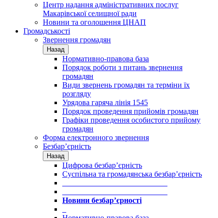
Центр надання адміністративних послуг
Макарівської селищної ради
Новини та оголошення ЦНАП
Громадськості
Звернення громадян
Назад
Нормативно-правова база
Порядок роботи з питань звернення
громадян
Види звернень громадян та терміни їх
розгляду
Урядова гаряча лінія 1545
Порядок проведення прийомів громадян
Графіки проведення особистого прийому
громадян
Форма електронного звернення
Безбар’єрність
Назад
Цифрова безбар’єрність
Суспільна та громадянська безбар’єрність
___________________________
___________________________
Новини безбар’єрності
_
Нормативно-правова база