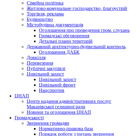
Сімейна політика
Житлово-комунальне господарство, благоустрій
Торгівля, реклама
Будівництво
Містобудівна документація
Оголошення про проведення гром. слухань
Громадські обговорення
Детальні плани територій
Державний архітектурно-будівельний контроль
Оголошення ДАБК
Довкілля
Перевезення
Публічні закупівлі
Цивільний захист
Цивільний захист
Цивільний фронт
Нацспротив
ЦНАП
Центр надання адміністративних послуг
Макарівської селищної ради
Новини та оголошення ЦНАП
Громадськості
Звернення громадян
Нормативно-правова база
Порядок роботи з питань звернення