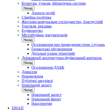
Культура, туризм, бібліотечна система
Назад
Анонси подій
Сімейна політика
Житлово-комунальне господарство, благоустрій
Торгівля, реклама
Будівництво
Містобудівна документація
Назад
Оголошення про проведення гром. слухань
Громадські обговорення
Детальні плани територій
Державний архітектурно-будівельний контроль
Назад
Оголошення ДАБК
Довкілля
Перевезення
Публічні закупівлі
Цивільний захист
Назад
Цивільний захист
Цивільний фронт
Нацспротив
ЦНАП