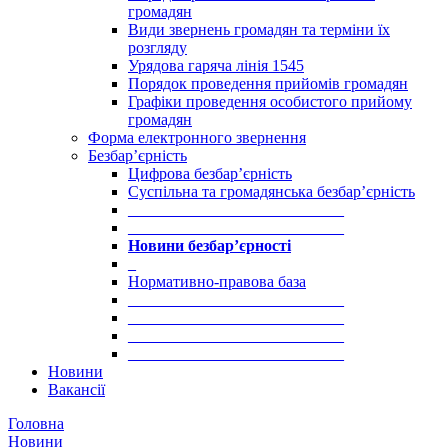
громадян
Види звернень громадян та терміни їх
розгляду
Урядова гаряча лінія 1545
Порядок проведення прийомів громадян
Графіки проведення особистого прийому
громадян
Форма електронного звернення
Безбар’єрність
Цифрова безбар’єрність
Суспільна та громадянська безбар’єрність
___________________________
___________________________
Новини безбар’єрності
_
Нормативно-правова база
___________________________
___________________________
___________________________
___________________________
Новини
Вакансії
Головна
Новини