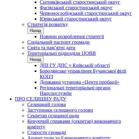
Ситняківський старостинський округ
Фасівський старостинський округ
Червонослобідський старостинський округ
Юрівський старостинський округ
Стратегія розвитку
Назад
Новини розроблення стратегії
Соціальний паспорт громади
Свята та пам’ятні дати
Територіальні підрозділи ЦОВВ
Назад
ДПІ ГУ ДПС у Київській області
Бородянське управління Бучанської філії
КОЦЗ
Державна установа «Центр пробації»
Регіональні територіальні органи
Нацсоцслужби
ПРО СЕЛИЩНУ РАДУ
Селищний голова
Заступники селищного голови
Секретар селищної ради
Керуючий справами (секретар) виконавчого
комітету
Старости громади
Апарат ради та її виконавчого комітету