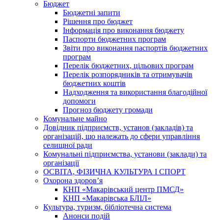
Бюджет
Бюджетні запити
Рішення про бюджет
Інформація про виконання бюджету
Паспорти бюджетних програм
Звіти про виконання паспортів бюджетних
програм
Перелік бюджетних, цільових програм
Перелік розпорядників та отримувачів
бюджетних коштів
Надходження та використання благодійної
допомоги
Прогноз бюджету громади
Комунальне майно
Довідник підприємств, установ (закладів) та
організацій, що належать до сфери управління
селищної ради
Комунальні підприємства, установи (заклади) та
організації
ОСВІТА, ФІЗИЧНА КУЛЬТУРА І СПОРТ
Охорона здоров’я
КНП «Макарівський центр ПМСД»
КНП «Макарівська БЛІЛ»
Культура, туризм, бібліотечна система
Анонси подій