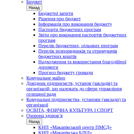
Бюджет
Назад
Бюджетні запити
Рішення про бюджет
Інформація про виконання бюджету
Паспорти бюджетних програм
Звіти про виконання паспортів бюджетних
програм
Перелік бюджетних, цільових програм
Перелік розпорядників та отримувачів
бюджетних коштів
Надходження та використання благодійної
допомоги
Прогноз бюджету громади
Комунальне майно
Довідник підприємств, установ (закладів) та
організацій, що належать до сфери управління
селищної ради
Комунальні підприємства, установи (заклади) та
організації
ОСВІТА, ФІЗИЧНА КУЛЬТУРА І СПОРТ
Охорона здоров’я
Назад
КНП «Макарівський центр ПМСД»
КНП «Макарівська БЛІЛ»