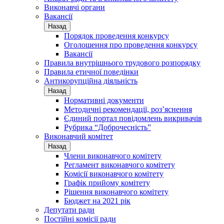
Виконавчі органи
Вакансії
Назад
Порядок проведення конкурсу
Оголошення про проведення конкурсу
Вакансії
Правила внутрішнього трудового розпорядку
Правила етичної поведінки
Антикорупційна діяльність
Назад
Нормативні документи
Методичні рекомендації, роз’яснення
Єдиний портал повідомлень викривачів
Рубрика “Доброчесність”
Виконавчий комітет
Назад
Члени виконавчого комітету
Регламент виконавчого комітету
Комісії виконавчого комітету
Графік прийому комітету
Рішення виконавчого комітету
Бюджет на 2021 рік
Депутати ради
Постійні комісії ради