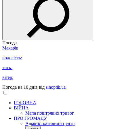
Погода
Макарів
вологість:
тиск:
вітер:
Погода на 10 днів від
sinoptik.ua
ГОЛОВНА
ВІЙНА
Мапа повітряних тривог
ПРО ГРОМАДУ
Aдміністративний центр