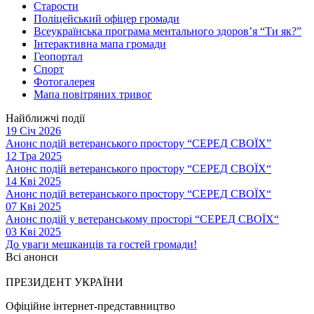
Старости
Поліцейський офіцер громади
Всеукраїнська програма ментального здоров’я “Ти як?”
Інтерактивна мапа громади
Геопортал
Спорт
Фотогалерея
Мапа повітряних тривог
Найближчі події
19 Січ 2026
Анонс подій ветеранського простору “СЕРЕД СВОЇХ”
12 Тра 2025
Анонс подій ветеранського простору “СЕРЕД СВОЇХ“
14 Кві 2025
Анонс подій ветеранського простору “СЕРЕД СВОЇХ“
07 Кві 2025
Анонс подій у ветеранському просторі “СЕРЕД СВОЇХ“
03 Кві 2025
До уваги мешканців та гостей громади!
Всі анонси
ПРЕЗИДЕНТ УКРАЇНИ
Офіційне інтернет-представництво