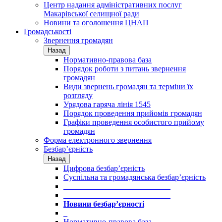
Центр надання адміністративних послуг
Макарівської селищної ради
Новини та оголошення ЦНАП
Громадськості
Звернення громадян
Назад
Нормативно-правова база
Порядок роботи з питань звернення
громадян
Види звернень громадян та терміни їх
розгляду
Урядова гаряча лінія 1545
Порядок проведення прийомів громадян
Графіки проведення особистого прийому
громадян
Форма електронного звернення
Безбар’єрність
Назад
Цифрова безбар’єрність
Суспільна та громадянська безбар’єрність
___________________________
___________________________
Новини безбар’єрності
_
Нормативно-правова база