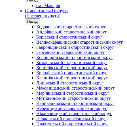
Назад
смт Макарів
Старостинські округи
(Населені пункти)
Назад
Кодрянський старостинський округ
Андріївський старостинський округ
Борівський старостинський округ
Великокарашинський старостинський округ
Гавронщинський старостинський округ
Забуянський старостинський округ
Колонщинський старостинський округ
Комарівський старостинський округ
Копилівський старостинський округ
Королівський старостинський округ
Калинівський старостинський округ
Липівський старостинський округ
Маковищанський старостинський округ
Мар’янівський старостинський округ
Мотижинський старостинський округ
Наливайківський старостинський округ
Небелицький старостинський округ
Ніжиловицький старостинський округ
Пашківський старостинський округ
Плахтянський старостинський округ