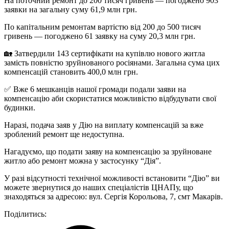
На поточний ремонт до 200 тисяч гривень — погоджено 903
заявки на загальну суму 61,9 млн грн.
По капітальним ремонтам вартістю від 200 до 500 тисяч
гривень — погоджено 61 заявку на суму 20,3 млн грн.
🏡 Затвердили 143 сертифікати на купівлю нового житла
замість повністю зруйнованого росіянами. Загальна сума цих
компенсацій становить 400,0 млн грн.
✅ Вже 6 мешканців нашої громади подали заяви на
компенсацію аби скористатися можливістю відбудувати свої
будинки.
Наразі, подача заяв у Дію на виплату компенсацій за вже
зроблений ремонт ще недоступна.
Нагадуємо, що подати заяву на компенсацію за зруйноване
житло або ремонт можна у застосунку “Дія”.
У разі відсутності технічної можливості встановити “Дію” ви
можете звернутися до наших спеціалістів ЦНАПу, що
знаходяться за адресою: вул. Сергія Корольова, 7, смт Макарів.
Поділитись: