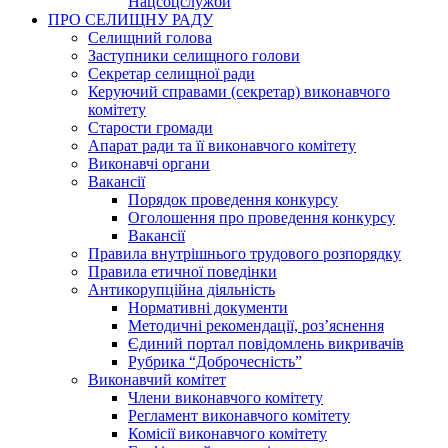
Нацсоцслужби
ПРО СЕЛИЩНУ РАДУ
Селищний голова
Заступники селищного голови
Секретар селищної ради
Керуючий справами (секретар) виконавчого
комітету
Старости громади
Апарат ради та її виконавчого комітету
Виконавчі органи
Вакансії
Порядок проведення конкурсу
Оголошення про проведення конкурсу
Вакансії
Правила внутрішнього трудового розпорядку
Правила етичної поведінки
Антикорупційна діяльність
Нормативні документи
Методичні рекомендації, роз’яснення
Єдиний портал повідомлень викривачів
Рубрика “Доброчесність”
Виконавчий комітет
Члени виконавчого комітету
Регламент виконавчого комітету
Комісії виконавчого комітету