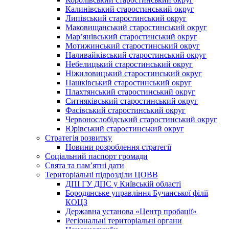
Калинівський старостинський округ
Липівський старостинський округ
Маковищанський старостинський округ
Мар’янівський старостинський округ
Мотижинський старостинський округ
Наливайківський старостинський округ
Небелицький старостинський округ
Ніжиловицький старостинський округ
Пашківський старостинський округ
Плахтянський старостинський округ
Ситняківський старостинський округ
Фасівський старостинський округ
Червонослобідський старостинський округ
Юрівський старостинський округ
Стратегія розвитку
Новини розроблення стратегії
Соціальний паспорт громади
Свята та пам’ятні дати
Територіальні підрозділи ЦОВВ
ДПІ ГУ ДПС у Київській області
Бородянське управління Бучанської філії
КОЦЗ
Державна установа «Центр пробації»
Регіональні територіальні органи