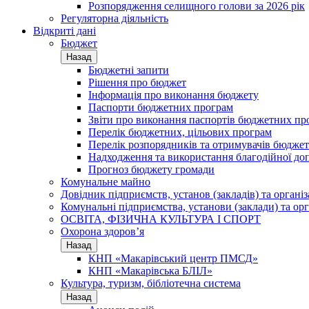
Розпорядження селищного голови за 2026 рік
Регуляторна діяльність
Відкриті дані
Бюджет
Назад
Бюджетні запити
Рішення про бюджет
Інформація про виконання бюджету
Паспорти бюджетних програм
Звіти про виконання паспортів бюджетних пр
Перелік бюджетних, цільових програм
Перелік розпорядників та отримувачів бюдже
Надходження та використання благодійної до
Прогноз бюджету громади
Комунальне майно
Довідник підприємств, установ (закладів) та органі
Комунальні підприємства, установи (заклади) та орг
ОСВІТА, ФІЗИЧНА КУЛЬТУРА І СПОРТ
Охорона здоров’я
Назад
КНП «Макарівський центр ПМСД»
КНП «Макарівська БЛІЛ»
Культура, туризм, бібліотечна система
Назад