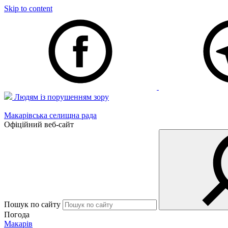
Skip to content
Людям із порушенням зору
Макарівська селищна рада
Офіційний веб-сайт
Пошук по сайту
Погода
Макарів