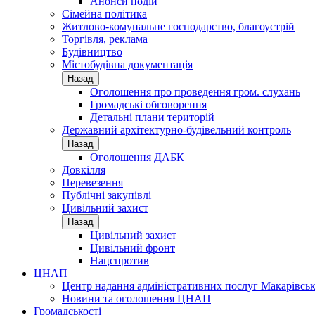
Анонси подій
Сімейна політика
Житлово-комунальне господарство, благоустрій
Торгівля, реклама
Будівництво
Містобудівна документація
Назад
Оголошення про проведення гром. слухань
Громадські обговорення
Детальні плани територій
Державний архітектурно-будівельний контроль
Назад
Оголошення ДАБК
Довкілля
Перевезення
Публічні закупівлі
Цивільний захист
Назад
Цивільний захист
Цивільний фронт
Нацспротив
ЦНАП
Центр надання адміністративних послуг Макарівськ
Новини та оголошення ЦНАП
Громадськості