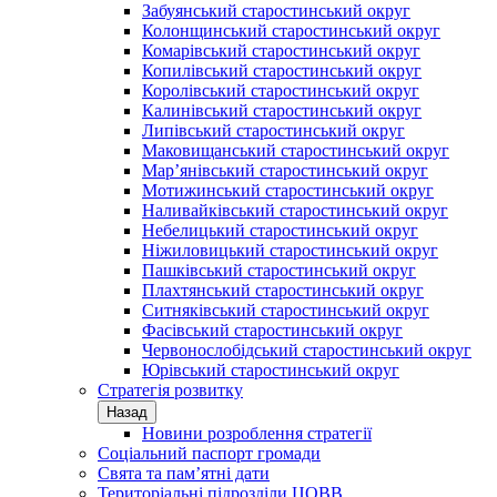
Забуянський старостинський округ
Колонщинський старостинський округ
Комарівський старостинський округ
Копилівський старостинський округ
Королівський старостинський округ
Калинівський старостинський округ
Липівський старостинський округ
Маковищанський старостинський округ
Мар’янівський старостинський округ
Мотижинський старостинський округ
Наливайківський старостинський округ
Небелицький старостинський округ
Ніжиловицький старостинський округ
Пашківський старостинський округ
Плахтянський старостинський округ
Ситняківський старостинський округ
Фасівський старостинський округ
Червонослобідський старостинський округ
Юрівський старостинський округ
Стратегія розвитку
Назад
Новини розроблення стратегії
Соціальний паспорт громади
Свята та пам’ятні дати
Територіальні підрозділи ЦОВВ