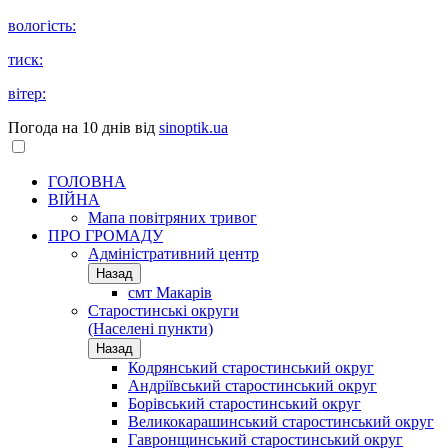
вологість:
тиск:
вітер:
Погода на 10 днів від
sinoptik.ua
ГОЛОВНА
ВІЙНА
Мапа повітряних тривог
ПРО ГРОМАДУ
Aдміністративний центр
Назад
смт Макарів
Старостинські округи
(Населені пункти)
Назад
Кодрянський старостинський округ
Андріївський старостинський округ
Борівський старостинський округ
Великокарашинський старостинський округ
Гавронщинський старостинський округ