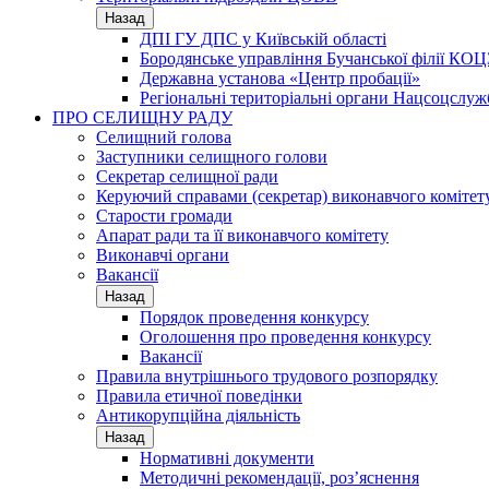
Назад
ДПІ ГУ ДПС у Київській області
Бородянське управління Бучанської філії КОЦ
Державна установа «Центр пробації»
Регіональні територіальні органи Нацсоцслу
ПРО СЕЛИЩНУ РАДУ
Селищний голова
Заступники селищного голови
Секретар селищної ради
Керуючий справами (секретар) виконавчого комітет
Старости громади
Апарат ради та її виконавчого комітету
Виконавчі органи
Вакансії
Назад
Порядок проведення конкурсу
Оголошення про проведення конкурсу
Вакансії
Правила внутрішнього трудового розпорядку
Правила етичної поведінки
Антикорупційна діяльність
Назад
Нормативні документи
Методичні рекомендації, роз’яснення