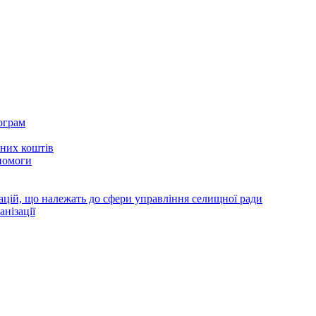
ограм
тних коштів
помоги
зацій, що належать до сфери управління селищної ради
анізації