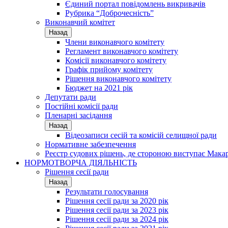
Єдиний портал повідомлень викривачів
Рубрика “Доброчесність”
Виконавчий комітет
Назад
Члени виконавчого комітету
Регламент виконавчого комітету
Комісії виконавчого комітету
Графік прийому комітету
Рішення виконавчого комітету
Бюджет на 2021 рік
Депутати ради
Постійні комісії ради
Пленарні засідання
Назад
Відеозаписи сесій та комісій селищної ради
Нормативне забезпечення
Реєстр судових рішень, де стороною виступає Мака
НОРМОТВОРЧА ДІЯЛЬНІСТЬ
Рішення сесії ради
Назад
Результати голосування
Рішення сесії ради за 2020 рік
Рішення сесії ради за 2023 рік
Рішення сесії ради за 2024 рік