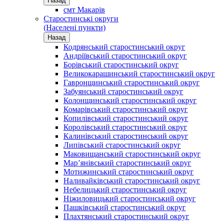
Назад
смт Макарів
Старостинські округи
(Населені пункти)
Назад
Кодрянський старостинський округ
Андріївський старостинський округ
Борівський старостинський округ
Великокарашинський старостинський округ
Гавронщинський старостинський округ
Забуянський старостинський округ
Колонщинський старостинський округ
Комарівський старостинський округ
Копилівський старостинський округ
Королівський старостинський округ
Калинівський старостинський округ
Липівський старостинський округ
Маковищанський старостинський округ
Мар’янівський старостинський округ
Мотижинський старостинський округ
Наливайківський старостинський округ
Небелицький старостинський округ
Ніжиловицький старостинський округ
Пашківський старостинський округ
Плахтянський старостинський округ