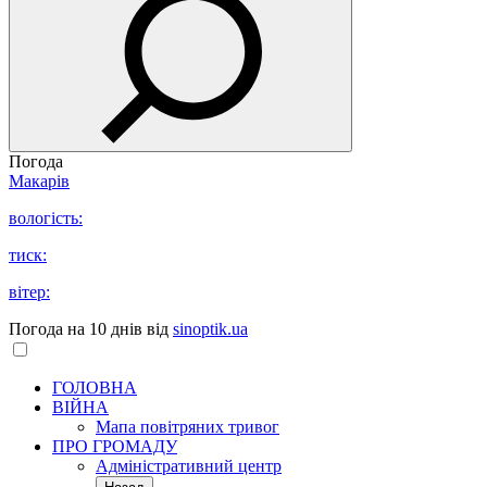
Погода
Макарів
вологість:
тиск:
вітер:
Погода на 10 днів від
sinoptik.ua
ГОЛОВНА
ВІЙНА
Мапа повітряних тривог
ПРО ГРОМАДУ
Aдміністративний центр