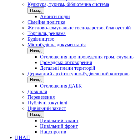
Культура, туризм, бібліотечна система
Назад
Анонси подій
Сімейна політика
Житлово-комунальне господарство, благоустрій
Торгівля, реклама
Будівництво
Містобудівна документація
Назад
Оголошення про проведення гром. слухань
Громадські обговорення
Детальні плани територій
Державний архітектурно-будівельний контроль
Назад
Оголошення ДАБК
Довкілля
Перевезення
Публічні закупівлі
Цивільний захист
Назад
Цивільний захист
Цивільний фронт
Нацспротив
ЦНАП