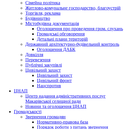
Сімейна політика
Житлово-комунальне господарство, благоустрій
Торгівля, реклама
Будівництво
Містобудівна документація
Оголошення про проведення гром. слухань
Громадські обговорення
Детальні плани територій
Державний архітектурно-будівельний контроль
Оголошення ДАБК
Довкілля
Перевезення
Публічні закупівлі
Цивільний захист
Цивільний захист
Цивільний фронт
Нацспротив
ЦНАП
Центр надання адміністративних послуг
Макарівської селищної ради
Новини та оголошення ЦНАП
Громадськості
Звернення громадян
Нормативно-правова база
Порядок роботи з питань звернення