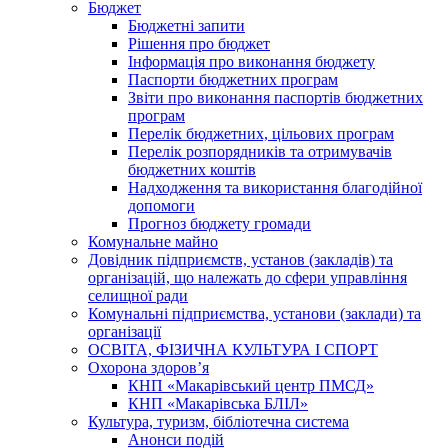
Бюджет
Бюджетні запити
Рішення про бюджет
Інформація про виконання бюджету
Паспорти бюджетних програм
Звіти про виконання паспортів бюджетних
програм
Перелік бюджетних, цільових програм
Перелік розпорядників та отримувачів
бюджетних коштів
Надходження та використання благодійної
допомоги
Прогноз бюджету громади
Комунальне майно
Довідник підприємств, установ (закладів) та
організацій, що належать до сфери управління
селищної ради
Комунальні підприємства, установи (заклади) та
організації
ОСВІТА, ФІЗИЧНА КУЛЬТУРА І СПОРТ
Охорона здоров’я
КНП «Макарівський центр ПМСД»
КНП «Макарівська БЛІЛ»
Культура, туризм, бібліотечна система
Анонси подій