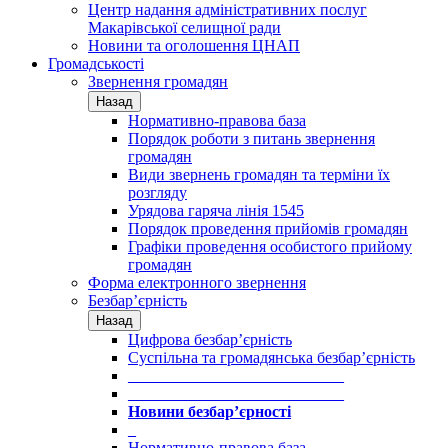
Центр надання адміністративних послуг
Макарівської селищної ради
Новини та оголошення ЦНАП
Громадськості
Звернення громадян
Назад
Нормативно-правова база
Порядок роботи з питань звернення
громадян
Види звернень громадян та терміни їх
розгляду
Урядова гаряча лінія 1545
Порядок проведення прийомів громадян
Графіки проведення особистого прийому
громадян
Форма електронного звернення
Безбар’єрність
Назад
Цифрова безбар’єрність
Суспільна та громадянська безбар’єрність
___________________________
___________________________
Новини безбар’єрності
_
Нормативно-правова база