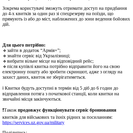
Зокрема користувачі зможуть отримати доступ на придбання
до 4-х квитків за один раз зі спецрезерву на поїзди, що
прямують із або до міст, наближених до зони ведення бойових
дій.
Для цього потрібно:
🔹зайти в додаток “Армія+”;
🔹знайти сервіс від Укрзалізниці;
🔹вибрати вільне місце на відповідний рейс;
🔹після купівлі квитка потрібно відправити його на свою
електронну пошту або зробити скриншот, адже з огляду на
захист даних, квиток не зберігатиметься.
ℹ️ Квитки будуть доступні в термін від 5 діб до 6 годин до
відправлення потяга з початкової станції, коли квитки на
звичайні місця закінчуються.
❗️Також
продовжує функціонувати сервіс бронювання
квитків для військових та їхніх рідних за посиланням:
https://services.uz.gov.ua/military
Поділитись: