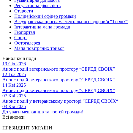
Гуманітарна допомога
Регуляторна діяльність
Старости
Поліцейський офіцер громади
Всеукраїнська програма ментального здоров’я “Ти як?”
Інтерактивна мапа громади
Геопортал
Спорт
Фотогалерея
Мапа повітряних тривог
Найближчі події
19 Січ 2026
Анонс подій ветеранського простору “СЕРЕД СВОЇХ”
12 Тра 2025
Анонс подій ветеранського простору “СЕРЕД СВОЇХ“
14 Кві 2025
Анонс подій ветеранського простору “СЕРЕД СВОЇХ“
07 Кві 2025
Анонс подій у ветеранському просторі “СЕРЕД СВОЇХ“
03 Кві 2025
До уваги мешканців та гостей громади!
Всі анонси
ПРЕЗИДЕНТ УКРАЇНИ