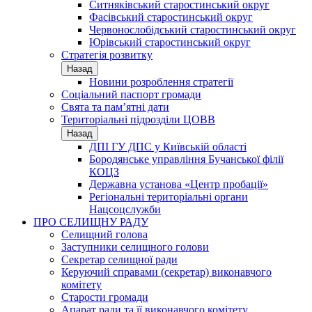
Ситняківський старостинський округ
Фасівський старостинський округ
Червонослобідський старостинський округ
Юрівський старостинський округ
Стратегія розвитку
Назад
Новини розроблення стратегії
Соціальний паспорт громади
Свята та пам’ятні дати
Територіальні підрозділи ЦОВВ
Назад
ДПІ ГУ ДПС у Київській області
Бородянське управління Бучанської філії
КОЦЗ
Державна установа «Центр пробації»
Регіональні територіальні органи
Нацсоцслужби
ПРО СЕЛИЩНУ РАДУ
Селищний голова
Заступники селищного голови
Секретар селищної ради
Керуючий справами (секретар) виконавчого
комітету
Старости громади
Апарат ради та її виконавчого комітету