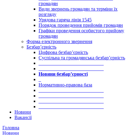
громадян
Види звернень громадян та терміни їх
розгляду
Урядова гаряча лінія 1545
Порядок проведення прийомів громадян
Графіки проведення особистого прийому
громадян
Форма електронного звернення
Безбар’єрність
Цифрова безбар’єрність
Суспільна та громадянська безбар’єрність
___________________________
___________________________
Новини безбар’єрності
_
Нормативно-правова база
___________________________
___________________________
___________________________
___________________________
Новини
Вакансії
Головна
Новини