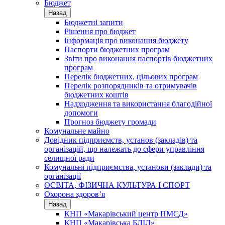
Бюджет
Назад
Бюджетні запити
Рішення про бюджет
Інформація про виконання бюджету
Паспорти бюджетних програм
Звіти про виконання паспортів бюджетних
програм
Перелік бюджетних, цільових програм
Перелік розпорядників та отримувачів
бюджетних коштів
Надходження та використання благодійної
допомоги
Прогноз бюджету громади
Комунальне майно
Довідник підприємств, установ (закладів) та
організацій, що належать до сфери управління
селищної ради
Комунальні підприємства, установи (заклади) та
організації
ОСВІТА, ФІЗИЧНА КУЛЬТУРА І СПОРТ
Охорона здоров’я
Назад
КНП «Макарівський центр ПМСД»
КНП «Макарівська БЛІЛ»