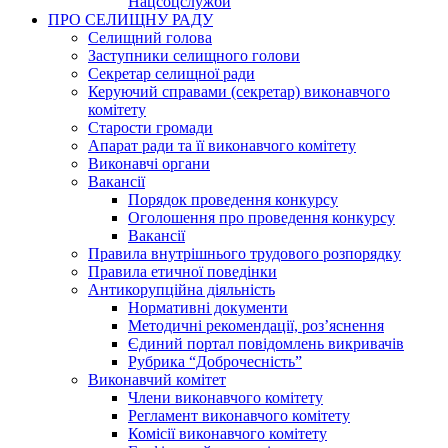
Нацсоцслужби
ПРО СЕЛИЩНУ РАДУ
Селищний голова
Заступники селищного голови
Секретар селищної ради
Керуючий справами (секретар) виконавчого
комітету
Старости громади
Апарат ради та її виконавчого комітету
Виконавчі органи
Вакансії
Порядок проведення конкурсу
Оголошення про проведення конкурсу
Вакансії
Правила внутрішнього трудового розпорядку
Правила етичної поведінки
Антикорупційна діяльність
Нормативні документи
Методичні рекомендації, роз’яснення
Єдиний портал повідомлень викривачів
Рубрика “Доброчесність”
Виконавчий комітет
Члени виконавчого комітету
Регламент виконавчого комітету
Комісії виконавчого комітету