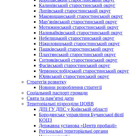
Калинівський старостинський округ
Липівський старостинський округ
Маковищанський старостинський округ
Мар’янівський старостинський округ
Мотижинський старостинський округ
Наливайківський старостинський округ
Небелицький старостинський округ
Ніжиловицький старостинський округ
Пашківський старостинський округ
Плахтянський старостинський округ
Ситняківський старостинський округ
Фасівський старостинський округ
Червонослобідський старостинський округ
Юрівський старостинський округ
Стратегія розвитку
Новини розроблення стратегії
Соціальний паспорт громади
Свята та пам’ятні дати
Територіальні підрозділи ЦОВВ
ДПІ ГУ ДПС у Київській області
Бородянське управління Бучанської філії
КОЦЗ
Державна установа «Центр пробації»
Регіональні територіальні органи