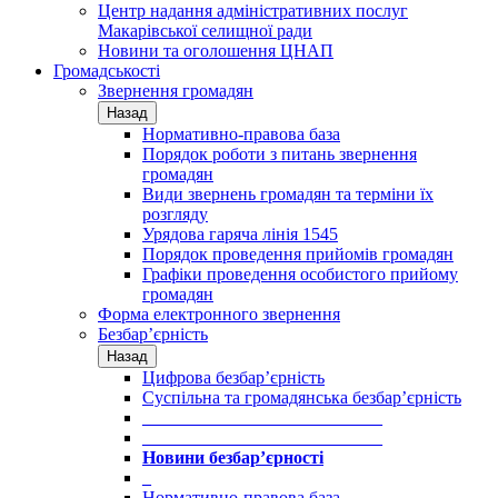
Центр надання адміністративних послуг
Макарівської селищної ради
Новини та оголошення ЦНАП
Громадськості
Звернення громадян
Назад
Нормативно-правова база
Порядок роботи з питань звернення
громадян
Види звернень громадян та терміни їх
розгляду
Урядова гаряча лінія 1545
Порядок проведення прийомів громадян
Графіки проведення особистого прийому
громадян
Форма електронного звернення
Безбар’єрність
Назад
Цифрова безбар’єрність
Суспільна та громадянська безбар’єрність
___________________________
___________________________
Новини безбар’єрності
_
Нормативно-правова база