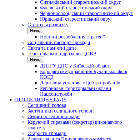
Ситняківський старостинський округ
Фасівський старостинський округ
Червонослобідський старостинський округ
Юрівський старостинський округ
Стратегія розвитку
Назад
Новини розроблення стратегії
Соціальний паспорт громади
Свята та пам’ятні дати
Територіальні підрозділи ЦОВВ
Назад
ДПІ ГУ ДПС у Київській області
Бородянське управління Бучанської філії
КОЦЗ
Державна установа «Центр пробації»
Регіональні територіальні органи
Нацсоцслужби
ПРО СЕЛИЩНУ РАДУ
Селищний голова
Заступники селищного голови
Секретар селищної ради
Керуючий справами (секретар) виконавчого
комітету
Старости громади
Апарат ради та її виконавчого комітету