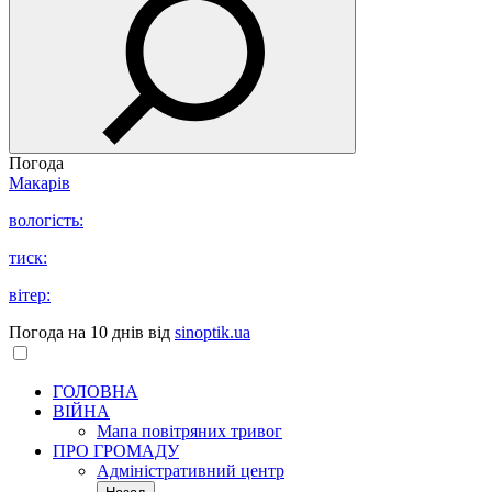
Погода
Макарів
вологість:
тиск:
вітер:
Погода на 10 днів від
sinoptik.ua
ГОЛОВНА
ВІЙНА
Мапа повітряних тривог
ПРО ГРОМАДУ
Aдміністративний центр