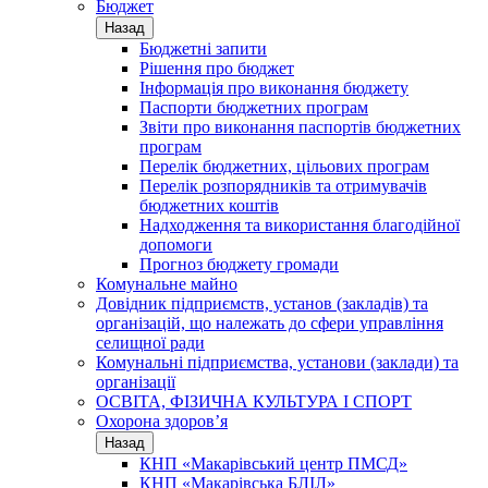
Бюджет
Назад
Бюджетні запити
Рішення про бюджет
Інформація про виконання бюджету
Паспорти бюджетних програм
Звіти про виконання паспортів бюджетних
програм
Перелік бюджетних, цільових програм
Перелік розпорядників та отримувачів
бюджетних коштів
Надходження та використання благодійної
допомоги
Прогноз бюджету громади
Комунальне майно
Довідник підприємств, установ (закладів) та
організацій, що належать до сфери управління
селищної ради
Комунальні підприємства, установи (заклади) та
організації
ОСВІТА, ФІЗИЧНА КУЛЬТУРА І СПОРТ
Охорона здоров’я
Назад
КНП «Макарівський центр ПМСД»
КНП «Макарівська БЛІЛ»