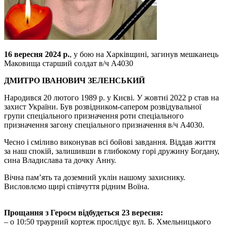
16 вересня 2024 р.
, у бою на Харківщині, загинув мешканець
Маковища старший солдат в/ч А4030
ДМИТРО ІВАНОВИЧ ЗЕЛЕНСЬКИЙ
Народився 20 лютого 1989 р. у Києві. У жовтні 2022 р став на
захист України. Був розвідником-сапером розвідувальної
групи спеціального призначення роти спеціального
призначення загону спеціального призначення в/ч А4030.
Чесно і сміливо виконував всі бойові завдання. Віддав життя
за наш спокій, залишивши в глибокому горі дружину Богдану,
сина Владислава та дочку Анну.
Вічна пам’ять та доземний уклін нашому захиснику.
Висловлємо щирі співчуття рідним Воїна.
Прощання з Героєм відбудеться 23 вересня:
– о 10:50 траурний кортеж прослідує вул. Б. Хмельницького