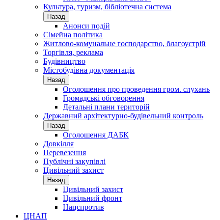
Культура, туризм, бібліотечна система
Назад
Анонси подій
Сімейна політика
Житлово-комунальне господарство, благоустрій
Торгівля, реклама
Будівництво
Містобудівна документація
Назад
Оголошення про проведення гром. слухань
Громадські обговорення
Детальні плани територій
Державний архітектурно-будівельний контроль
Назад
Оголошення ДАБК
Довкілля
Перевезення
Публічні закупівлі
Цивільний захист
Назад
Цивільний захист
Цивільний фронт
Нацспротив
ЦНАП