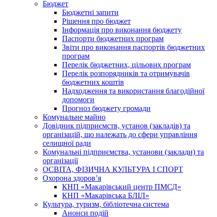
Бюджет
Бюджетні запити
Рішення про бюджет
Інформація про виконання бюджету
Паспорти бюджетних програм
Звіти про виконання паспортів бюджетних
програм
Перелік бюджетних, цільових програм
Перелік розпорядників та отримувачів
бюджетних коштів
Надходження та використання благодійної
допомоги
Прогноз бюджету громади
Комунальне майно
Довідник підприємств, установ (закладів) та
організацій, що належать до сфери управління
селищної ради
Комунальні підприємства, установи (заклади) та
організації
ОСВІТА, ФІЗИЧНА КУЛЬТУРА І СПОРТ
Охорона здоров’я
КНП «Макарівський центр ПМСД»
КНП «Макарівська БЛІЛ»
Культура, туризм, бібліотечна система
Анонси подій