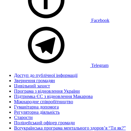
Facebook
Telegram
Доступ до публічної інформації
Звернення громадян
Цивільний захист
Програма з відновлення України
Підтримка ЄС з відновлення Макарова
Міжнародне співробітництво
Гуманітарна допомога
Регуляторна діяльність
Старости
Поліцейський офіцер громади
Всеукраїнська програма ментального здоров’я “Ти як?”