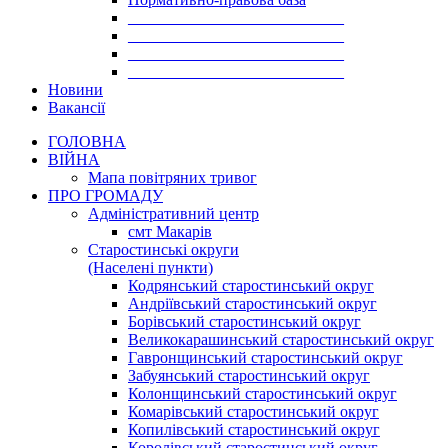
___________________________
___________________________
___________________________
___________________________
Новини
Вакансії
ГОЛОВНА
ВІЙНА
Мапа повітряних тривог
ПРО ГРОМАДУ
Aдміністративний центр
смт Макарів
Старостинські округи
(Населені пункти)
Кодрянський старостинський округ
Андріївський старостинський округ
Борівський старостинський округ
Великокарашинський старостинський округ
Гавронщинський старостинський округ
Забуянський старостинський округ
Колонщинський старостинський округ
Комарівський старостинський округ
Копилівський старостинський округ
Королівський старостинський округ