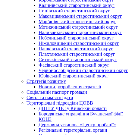
Калинівський старостинський округ
Липівський старостинський округ
Маковищанський старостинський округ
Мар’янівський старостинський округ
Мотижинський старостинський округ
Наливайківський старостинський округ
Небелицький старостинський округ
Ніжиловицький старостинський округ
Пашківський старостинський округ
Плахтянський старостинський округ
Ситняківський старостинський округ
Фасівський старостинський округ
Червонослобідський старостинський округ
Юрівський старостинський округ
Стратегія розвитку
Новини розроблення стратегії
Соціальний паспорт громади
Свята та пам’ятні дати
Територіальні підрозділи ЦОВВ
ДПІ ГУ ДПС у Київській області
Бородянське управління Бучанської філії
КОЦЗ
Державна установа «Центр пробації»
Регіональні територіальні органи