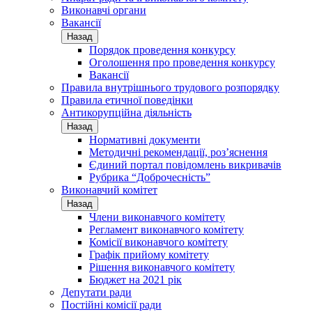
Виконавчі органи
Вакансії
Назад
Порядок проведення конкурсу
Оголошення про проведення конкурсу
Вакансії
Правила внутрішнього трудового розпорядку
Правила етичної поведінки
Антикорупційна діяльність
Назад
Нормативні документи
Методичні рекомендації, роз’яснення
Єдиний портал повідомлень викривачів
Рубрика “Доброчесність”
Виконавчий комітет
Назад
Члени виконавчого комітету
Регламент виконавчого комітету
Комісії виконавчого комітету
Графік прийому комітету
Рішення виконавчого комітету
Бюджет на 2021 рік
Депутати ради
Постійні комісії ради