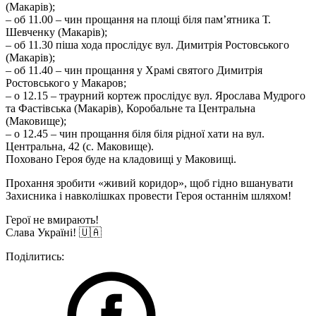
(Макарів);
– об 11.00 – чин прощання на площі біля пам’ятника Т.
Шевченку (Макарів);
– об 11.30 піша хода прослідує вул. Димитрія Ростовського
(Макарів);
– об 11.40 – чин прощання у Храмі святого Димитрія
Ростовського у Макаров;
– о 12.15 – траурний кортеж прослідує вул. Ярослава Мудрого
та Фастівська (Макарів), Коробальне та Центральна
(Маковище);
– о 12.45 – чин прощання біля біля рідної хати на вул.
Центральна, 42 (с. Маковище).
Поховано Героя буде на кладовищі у Маковищі.
Прохання зробити «живий коридор», щоб гідно вшанувати
Захисника і навколішках провести Героя останнім шляхом!
Герої не вмирають!
Слава Україні! 🇺🇦
Поділитись: