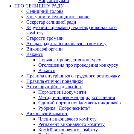
Нацсоцслужби
ПРО СЕЛИЩНУ РАДУ
Селищний голова
Заступники селищного голови
Секретар селищної ради
Керуючий справами (секретар) виконавчого
комітету
Старости громади
Апарат ради та її виконавчого комітету
Виконавчі органи
Вакансії
Порядок проведення конкурсу
Оголошення про проведення конкурсу
Вакансії
Правила внутрішнього трудового розпорядку
Правила етичної поведінки
Антикорупційна діяльність
Нормативні документи
Методичні рекомендації, роз’яснення
Єдиний портал повідомлень викривачів
Рубрика “Доброчесність”
Виконавчий комітет
Члени виконавчого комітету
Регламент виконавчого комітету
Комісії виконавчого комітету