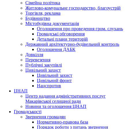
Сімейна політика
Житлово-комунальне господарство, благоустрій
Торгівля, реклама
Будівництво
Містобудівна документація
Оголошення про проведення гром. слухань
Громадські обговорення
Детальні плани територій
Державний архітектурно-будівельний контроль
Оголошення ДАБК
Довкілля
Перевезення
Публічні закупівлі
Цивільний захист
Цивільний захист
Цивільний фронт
Нацспротив
ЦНАП
Центр надання адміністративних послуг
Макарівської селищної ради
Новини та оголошення ЦНАП
Громадськості
Звернення громадян
Нормативно-правова база
Порядок роботи з питань звернення