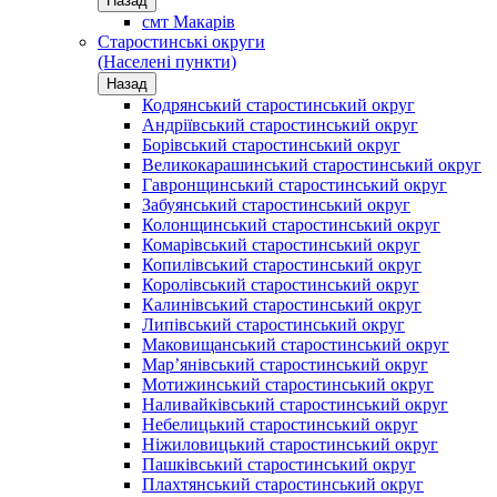
Назад
смт Макарів
Старостинські округи
(Населені пункти)
Назад
Кодрянський старостинський округ
Андріївський старостинський округ
Борівський старостинський округ
Великокарашинський старостинський округ
Гавронщинський старостинський округ
Забуянський старостинський округ
Колонщинський старостинський округ
Комарівський старостинський округ
Копилівський старостинський округ
Королівський старостинський округ
Калинівський старостинський округ
Липівський старостинський округ
Маковищанський старостинський округ
Мар’янівський старостинський округ
Мотижинський старостинський округ
Наливайківський старостинський округ
Небелицький старостинський округ
Ніжиловицький старостинський округ
Пашківський старостинський округ
Плахтянський старостинський округ