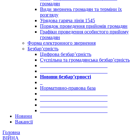
громадян
Види звернень громадян та терміни їх
розгляду
Урядова гаряча лінія 1545
Порядок проведення прийомів громадян
Графіки проведення особистого прийому
громадян
Форма електронного звернення
Безбар’єрність
Цифрова безбар’єрність
Суспільна та громадянська безбар’єрність
___________________________
___________________________
Новини безбар’єрності
_
Нормативно-правова база
___________________________
___________________________
___________________________
___________________________
Новини
Вакансії
Головна
ВІЙНА