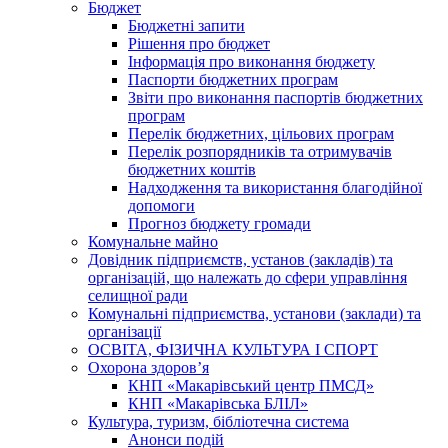
Бюджет
Бюджетні запити
Рішення про бюджет
Інформація про виконання бюджету
Паспорти бюджетних програм
Звіти про виконання паспортів бюджетних
програм
Перелік бюджетних, цільових програм
Перелік розпорядників та отримувачів
бюджетних коштів
Надходження та використання благодійної
допомоги
Прогноз бюджету громади
Комунальне майно
Довідник підприємств, установ (закладів) та
організацій, що належать до сфери управління
селищної ради
Комунальні підприємства, установи (заклади) та
організації
ОСВІТА, ФІЗИЧНА КУЛЬТУРА І СПОРТ
Охорона здоров’я
КНП «Макарівський центр ПМСД»
КНП «Макарівська БЛІЛ»
Культура, туризм, бібліотечна система
Анонси подій