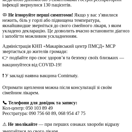
інфекції звернулися 130 пацієнтів.
🦠
Не ігноруйте перші симптоми!
Якщо у вас з’явилися
нежить, біль у горлі або підвищена температура,
якнайшвидше зверніться до свого сімейного лікаря, з яким
укладено декларацію. Це дозволить вчасно встановити діагноз
і запобігти можливим ускладненням.
Адміністрація КНП «Макарівський центр ПМСД» МСР
звертається до жителів громади:
👉 подбайте про своє здоров’я та безпеку своїх близьких —
вакцинуйтеся від COVID-19!
❗️ У закладі наявна вакцина Comirnaty.
Отримати щеплення можна після консультації зі своїм
сімейним лікарем.
📞 Телефони для довідок та запису:
Кол-центр: 050 103 89 49
Реєстратура: 090 756 60 89, 068 954 47 75
⚠️
Не зволікайте
— при перших ознаках хвороби відразу
звертайтеся до свого лікаря.