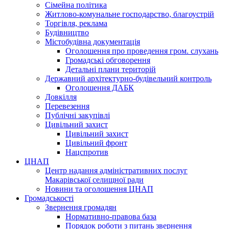
Сімейна політика
Житлово-комунальне господарство, благоустрій
Торгівля, реклама
Будівництво
Містобудівна документація
Оголошення про проведення гром. слухань
Громадські обговорення
Детальні плани територій
Державний архітектурно-будівельний контроль
Оголошення ДАБК
Довкілля
Перевезення
Публічні закупівлі
Цивільний захист
Цивільний захист
Цивільний фронт
Нацспротив
ЦНАП
Центр надання адміністративних послуг
Макарівської селищної ради
Новини та оголошення ЦНАП
Громадськості
Звернення громадян
Нормативно-правова база
Порядок роботи з питань звернення