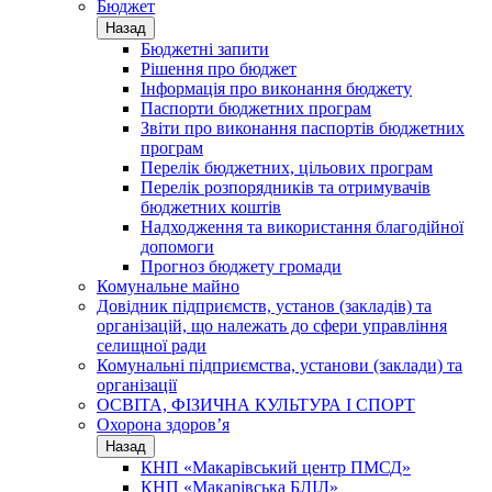
Бюджет
Назад
Бюджетні запити
Рішення про бюджет
Інформація про виконання бюджету
Паспорти бюджетних програм
Звіти про виконання паспортів бюджетних
програм
Перелік бюджетних, цільових програм
Перелік розпорядників та отримувачів
бюджетних коштів
Надходження та використання благодійної
допомоги
Прогноз бюджету громади
Комунальне майно
Довідник підприємств, установ (закладів) та
організацій, що належать до сфери управління
селищної ради
Комунальні підприємства, установи (заклади) та
організації
ОСВІТА, ФІЗИЧНА КУЛЬТУРА І СПОРТ
Охорона здоров’я
Назад
КНП «Макарівський центр ПМСД»
КНП «Макарівська БЛІЛ»