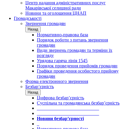
Центр надання адміністративних послуг
Макарівської селищної ради
Новини та оголошення ЦНАП
Громадськості
Звернення громадян
Назад
Нормативно-правова база
Порядок роботи з питань звернення
громадян
Види звернень громадян та терміни їх
розгляду
Урядова гаряча лінія 1545
Порядок проведення прийомів громадян
Графіки проведення особистого прийому
громадян
Форма електронного звернення
Безбар’єрність
Назад
Цифрова безбар’єрність
Суспільна та громадянська безбар’єрність
___________________________
___________________________
Новини безбар’єрності
_
Нормативно-правова база