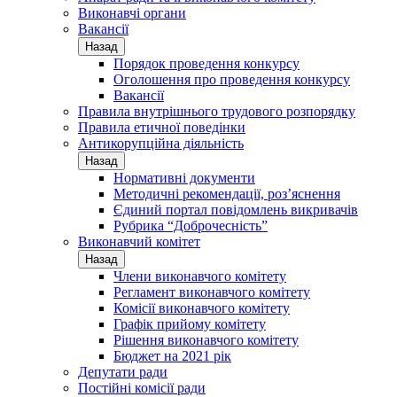
Виконавчі органи
Вакансії
Назад
Порядок проведення конкурсу
Оголошення про проведення конкурсу
Вакансії
Правила внутрішнього трудового розпорядку
Правила етичної поведінки
Антикорупційна діяльність
Назад
Нормативні документи
Методичні рекомендації, роз’яснення
Єдиний портал повідомлень викривачів
Рубрика “Доброчесність”
Виконавчий комітет
Назад
Члени виконавчого комітету
Регламент виконавчого комітету
Комісії виконавчого комітету
Графік прийому комітету
Рішення виконавчого комітету
Бюджет на 2021 рік
Депутати ради
Постійні комісії ради