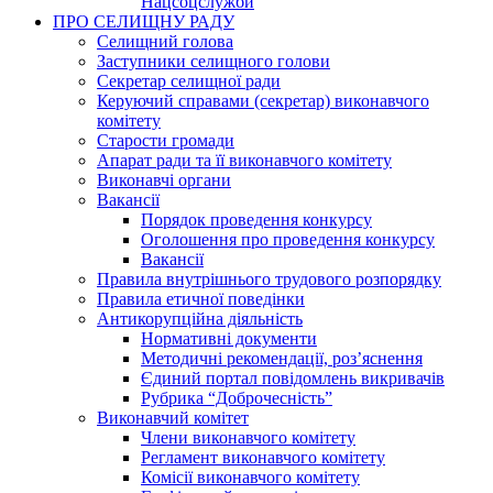
Нацсоцслужби
ПРО СЕЛИЩНУ РАДУ
Селищний голова
Заступники селищного голови
Секретар селищної ради
Керуючий справами (секретар) виконавчого
комітету
Старости громади
Апарат ради та її виконавчого комітету
Виконавчі органи
Вакансії
Порядок проведення конкурсу
Оголошення про проведення конкурсу
Вакансії
Правила внутрішнього трудового розпорядку
Правила етичної поведінки
Антикорупційна діяльність
Нормативні документи
Методичні рекомендації, роз’яснення
Єдиний портал повідомлень викривачів
Рубрика “Доброчесність”
Виконавчий комітет
Члени виконавчого комітету
Регламент виконавчого комітету
Комісії виконавчого комітету