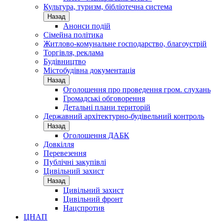
Культура, туризм, бібліотечна система
Назад
Анонси подій
Сімейна політика
Житлово-комунальне господарство, благоустрій
Торгівля, реклама
Будівництво
Містобудівна документація
Назад
Оголошення про проведення гром. слухань
Громадські обговорення
Детальні плани територій
Державний архітектурно-будівельний контроль
Назад
Оголошення ДАБК
Довкілля
Перевезення
Публічні закупівлі
Цивільний захист
Назад
Цивільний захист
Цивільний фронт
Нацспротив
ЦНАП