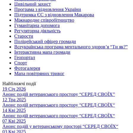
Цивільний захист
Програма з відновлення України
Підтримка ЄС з відновлення Макарова
Міжнародне співробітництво
Гуманітарна допомога
Регуляторна діяльність
Старости
Поліцейський офіцер громади
Всеукраїнська програма ментального здоров’я “Ти як?”
Інтерактивна мапа громади
Геопортал
Спорт
Фотогалерея
Мапа повітряних тривог
Найближчі події
19 Січ 2026
Анонс подій ветеранського простору “СЕРЕД СВОЇХ”
12 Тра 2025
Анонс подій ветеранського простору “СЕРЕД СВОЇХ“
14 Кві 2025
Анонс подій ветеранського простору “СЕРЕД СВОЇХ“
07 Кві 2025
Анонс подій у ветеранському просторі “СЕРЕД СВОЇХ“
03 Кві 2025