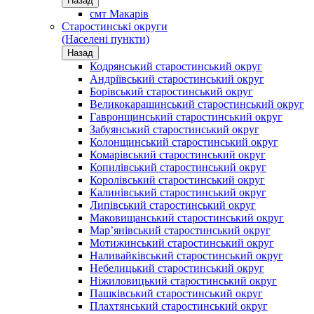
Назад
смт Макарів
Старостинські округи
(Населені пункти)
Назад
Кодрянський старостинський округ
Андріївський старостинський округ
Борівський старостинський округ
Великокарашинський старостинський округ
Гавронщинський старостинський округ
Забуянський старостинський округ
Колонщинський старостинський округ
Комарівський старостинський округ
Копилівський старостинський округ
Королівський старостинський округ
Калинівський старостинський округ
Липівський старостинський округ
Маковищанський старостинський округ
Мар’янівський старостинський округ
Мотижинський старостинський округ
Наливайківський старостинський округ
Небелицький старостинський округ
Ніжиловицький старостинський округ
Пашківський старостинський округ
Плахтянський старостинський округ