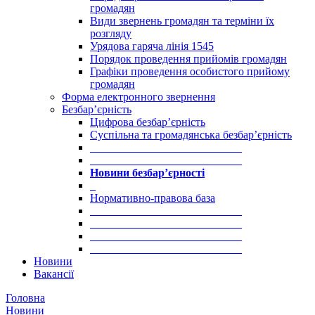
громадян
Види звернень громадян та терміни їх
розгляду
Урядова гаряча лінія 1545
Порядок проведення прийомів громадян
Графіки проведення особистого прийому
громадян
Форма електронного звернення
Безбар’єрність
Цифрова безбар’єрність
Суспільна та громадянська безбар’єрність
___________________________
___________________________
Новини безбар’єрності
_
Нормативно-правова база
___________________________
___________________________
___________________________
___________________________
Новини
Вакансії
Головна
Новини