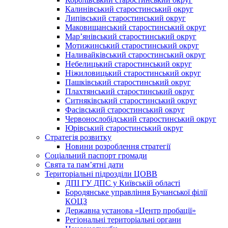
Калинівський старостинський округ
Липівський старостинський округ
Маковищанський старостинський округ
Мар’янівський старостинський округ
Мотижинський старостинський округ
Наливайківський старостинський округ
Небелицький старостинський округ
Ніжиловицький старостинський округ
Пашківський старостинський округ
Плахтянський старостинський округ
Ситняківський старостинський округ
Фасівський старостинський округ
Червонослобідський старостинський округ
Юрівський старостинський округ
Стратегія розвитку
Новини розроблення стратегії
Соціальний паспорт громади
Свята та пам’ятні дати
Територіальні підрозділи ЦОВВ
ДПІ ГУ ДПС у Київській області
Бородянське управління Бучанської філії
КОЦЗ
Державна установа «Центр пробації»
Регіональні територіальні органи