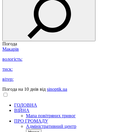
Погода
Макарів
вологість:
тиск:
вітер:
Погода на 10 днів від
sinoptik.ua
ГОЛОВНА
ВІЙНА
Мапа повітряних тривог
ПРО ГРОМАДУ
Aдміністративний центр