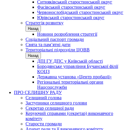
Ситняківський старостинський округ
Фасівський старостинський округ
Червонослобідський старостинський округ
Юрівський старостинський округ
Стратегія розвитку
Назад
Новини розроблення стратегії
Соціальний паспорт громади
Свята та пам’ятні дати
Територіальні підрозділи ЦОВВ
Назад
ДПІ ГУ ДПС у Київській області
Бородянське управління Бучанської філії
КОЦЗ
Державна установа «Центр пробації»
Регіональні територіальні органи
Нацсоцслужби
ПРО СЕЛИЩНУ РАДУ
Селищний голова
Заступники селищного голови
Секретар селищної ради
Керуючий справами (секретар) виконавчого
комітету
Старости громади
Апарат ради та її виконавчого комітету