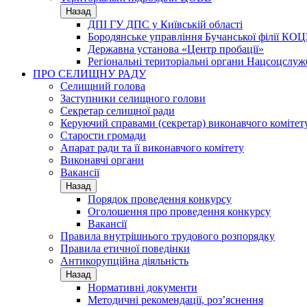
Назад
ДПІ ГУ ДПС у Київській області
Бородянське управління Бучанської філії КОЦ
Державна установа «Центр пробації»
Регіональні територіальні органи Нацсоцслу
ПРО СЕЛИЩНУ РАДУ
Селищний голова
Заступники селищного голови
Секретар селищної ради
Керуючий справами (секретар) виконавчого комітет
Старости громади
Апарат ради та її виконавчого комітету
Виконавчі органи
Вакансії
Назад
Порядок проведення конкурсу
Оголошення про проведення конкурсу
Вакансії
Правила внутрішнього трудового розпорядку
Правила етичної поведінки
Антикорупційна діяльність
Назад
Нормативні документи
Методичні рекомендації, роз’яснення