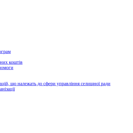
ограм
тних коштів
помоги
зацій, що належать до сфери управління селищної ради
анізації