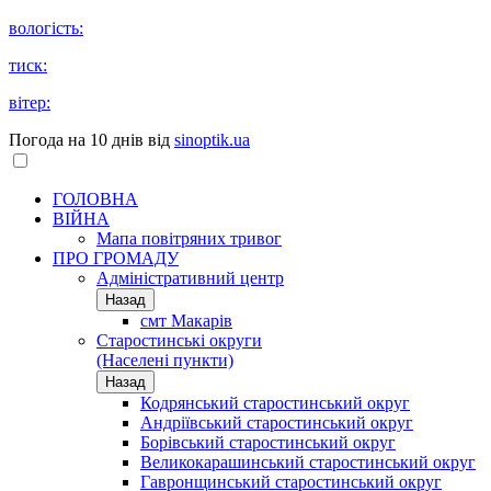
вологість:
тиск:
вітер:
Погода на 10 днів від
sinoptik.ua
ГОЛОВНА
ВІЙНА
Мапа повітряних тривог
ПРО ГРОМАДУ
Aдміністративний центр
Назад
смт Макарів
Старостинські округи
(Населені пункти)
Назад
Кодрянський старостинський округ
Андріївський старостинський округ
Борівський старостинський округ
Великокарашинський старостинський округ
Гавронщинський старостинський округ