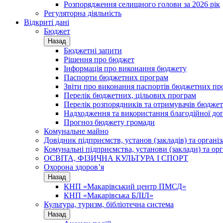
Розпорядження селищного голови за 2026 рік
Регуляторна діяльність
Відкриті дані
Бюджет
Назад
Бюджетні запити
Рішення про бюджет
Інформація про виконання бюджету
Паспорти бюджетних програм
Звіти про виконання паспортів бюджетних пр
Перелік бюджетних, цільових програм
Перелік розпорядників та отримувачів бюдже
Надходження та використання благодійної до
Прогноз бюджету громади
Комунальне майно
Довідник підприємств, установ (закладів) та органі
Комунальні підприємства, установи (заклади) та орг
ОСВІТА, ФІЗИЧНА КУЛЬТУРА І СПОРТ
Охорона здоров’я
Назад
КНП «Макарівський центр ПМСД»
КНП «Макарівська БЛІЛ»
Культура, туризм, бібліотечна система
Назад