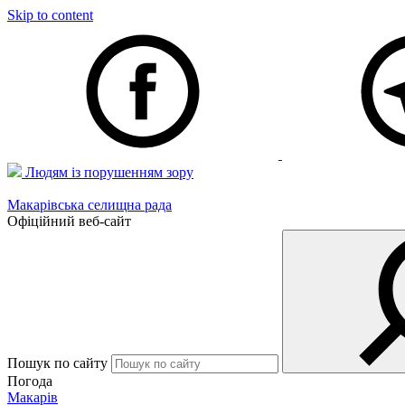
Skip to content
Людям із порушенням зору
Макарівська селищна рада
Офіційний веб-сайт
Пошук по сайту
Погода
Макарів