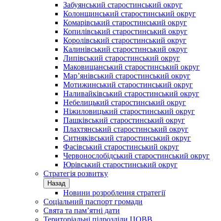
Забуянський старостинський округ
Колонщинський старостинський округ
Комарівський старостинський округ
Копилівський старостинський округ
Королівський старостинський округ
Калинівський старостинський округ
Липівський старостинський округ
Маковищанський старостинський округ
Мар’янівський старостинський округ
Мотижинський старостинський округ
Наливайківський старостинський округ
Небелицький старостинський округ
Ніжиловицький старостинський округ
Пашківський старостинський округ
Плахтянський старостинський округ
Ситняківський старостинський округ
Фасівський старостинський округ
Червонослобідський старостинський округ
Юрівський старостинський округ
Стратегія розвитку
Назад
Новини розроблення стратегії
Соціальний паспорт громади
Свята та пам’ятні дати
Територіальні підрозділи ЦОВВ