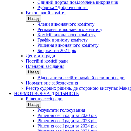
Єдиний портал повідомлень викривачів
Рубрика “Доброчесність”
Виконавчий комітет
Назад
Члени виконавчого комітету
Регламент виконавчого комітету
Комісії виконавчого комітету
Графік прийому комітету
Рішення виконавчого комітету
Бюджет на 2021 рік
Депутати ради
Постійні комісії ради
Пленарні засідання
Назад
Відеозаписи сесій та комісій селищної ради
Нормативне забезпечення
Реєстр судових рішень, де стороною виступає Мака
НОРМОТВОРЧА ДІЯЛЬНІСТЬ
Рішення сесії ради
Назад
Результати голосування
Рішення сесії ради за 2020 рік
Рішення сесії ради за 2023 рік
Рішення сесії ради за 2024 рік