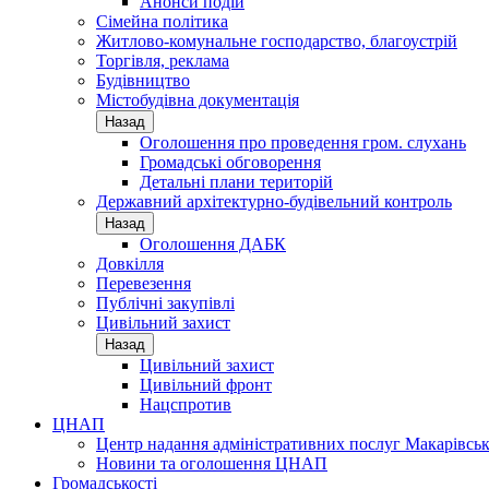
Анонси подій
Сімейна політика
Житлово-комунальне господарство, благоустрій
Торгівля, реклама
Будівництво
Містобудівна документація
Назад
Оголошення про проведення гром. слухань
Громадські обговорення
Детальні плани територій
Державний архітектурно-будівельний контроль
Назад
Оголошення ДАБК
Довкілля
Перевезення
Публічні закупівлі
Цивільний захист
Назад
Цивільний захист
Цивільний фронт
Нацспротив
ЦНАП
Центр надання адміністративних послуг Макарівськ
Новини та оголошення ЦНАП
Громадськості