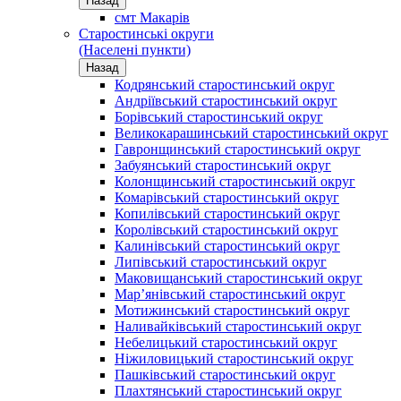
Назад
смт Макарів
Старостинські округи
(Населені пункти)
Назад
Кодрянський старостинський округ
Андріївський старостинський округ
Борівський старостинський округ
Великокарашинський старостинський округ
Гавронщинський старостинський округ
Забуянський старостинський округ
Колонщинський старостинський округ
Комарівський старостинський округ
Копилівський старостинський округ
Королівський старостинський округ
Калинівський старостинський округ
Липівський старостинський округ
Маковищанський старостинський округ
Мар’янівський старостинський округ
Мотижинський старостинський округ
Наливайківський старостинський округ
Небелицький старостинський округ
Ніжиловицький старостинський округ
Пашківський старостинський округ
Плахтянський старостинський округ