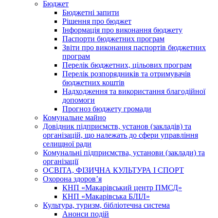
Бюджет
Бюджетні запити
Рішення про бюджет
Інформація про виконання бюджету
Паспорти бюджетних програм
Звіти про виконання паспортів бюджетних
програм
Перелік бюджетних, цільових програм
Перелік розпорядників та отримувачів
бюджетних коштів
Надходження та використання благодійної
допомоги
Прогноз бюджету громади
Комунальне майно
Довідник підприємств, установ (закладів) та
організацій, що належать до сфери управління
селищної ради
Комунальні підприємства, установи (заклади) та
організації
ОСВІТА, ФІЗИЧНА КУЛЬТУРА І СПОРТ
Охорона здоров’я
КНП «Макарівський центр ПМСД»
КНП «Макарівська БЛІЛ»
Культура, туризм, бібліотечна система
Анонси подій