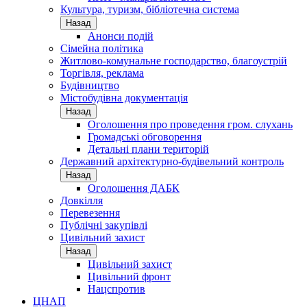
Культура, туризм, бібліотечна система
Назад
Анонси подій
Сімейна політика
Житлово-комунальне господарство, благоустрій
Торгівля, реклама
Будівництво
Містобудівна документація
Назад
Оголошення про проведення гром. слухань
Громадські обговорення
Детальні плани територій
Державний архітектурно-будівельний контроль
Назад
Оголошення ДАБК
Довкілля
Перевезення
Публічні закупівлі
Цивільний захист
Назад
Цивільний захист
Цивільний фронт
Нацспротив
ЦНАП