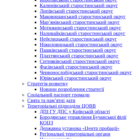
Калинівський старостинський округ
Липівський старостинський округ
Маковищанський старостинський округ
Мар’янівський старостинський округ
Мотижинський старостинський округ
Наливайківський старостинський округ
Небелицький старостинський округ
Ніжиловицький старостинський округ
Пашківський старостинський округ
Плахтянський старостинський округ
Ситняківський старостинський округ
Фасівський старостинський округ
Червонослобідський старостинський округ
Юрівський старостинський округ
Стратегія розвитку
Новини розроблення стратегії
Соціальний паспорт громади
Свята та пам’ятні дати
Територіальні підрозділи ЦОВВ
ДПІ ГУ ДПС у Київській області
Бородянське управління Бучанської філії
КОЦЗ
Державна установа «Центр пробації»
Регіональні територіальні органи