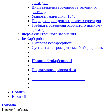
громадян
Види звернень громадян та терміни їх
розгляду
Урядова гаряча лінія 1545
Порядок проведення прийомів громадян
Графіки проведення особистого прийому
громадян
Форма електронного звернення
Безбар’єрність
Цифрова безбар’єрність
Суспільна та громадянська безбар’єрність
___________________________
___________________________
Новини безбар’єрності
_
Нормативно-правова база
___________________________
___________________________
___________________________
___________________________
Новини
Вакансії
Головна
Прямий зв'язок