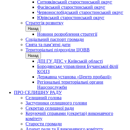
Ситняківський старостинський округ
Фасівський старостинський округ
Червонослобідський старостинський округ
Юрівський старостинський округ
Стратегія розвитку
Назад
Новини розроблення стратегії
Соціальний паспорт громади
Свята та пам’ятні дати
Територіальні підрозділи ЦОВВ
Назад
ДПІ ГУ ДПС у Київській області
Бородянське управління Бучанської філії
КОЦЗ
Державна установа «Центр пробації»
Регіональні територіальні органи
Нацсоцслужби
ПРО СЕЛИЩНУ РАДУ
Селищний голова
Заступники селищного голови
Секретар селищної ради
Керуючий справами (секретар) виконавчого
комітету
Старости громади
Апарат ради та її виконавчого комітету