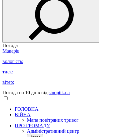
Погода
Макарів
вологість:
тиск:
вітер:
Погода на 10 днів від
sinoptik.ua
ГОЛОВНА
ВІЙНА
Мапа повітряних тривог
ПРО ГРОМАДУ
Aдміністративний центр