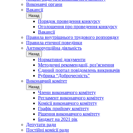
Виконавчі органи
Вакансії
Назад
Порядок проведення конкурсу
Оголошення про проведення конкурсу
Вакансії
Правила внутрішнього трудового розпорядку
Правила етичної поведінки
Антикорупційна діяльність
Назад
Нормативні документи
Методичні рекомендації, роз’яснення
Єдиний портал повідомлень викривачів
Рубрика “Доброчесність”
Виконавчий комітет
Назад
Члени виконавчого комітету
Регламент виконавчого комітету
Комісії виконавчого комітету
Графік прийому комітету
Рішення виконавчого комітету
Бюджет на 2021 рік
Депутати ради
Постійні комісії ради