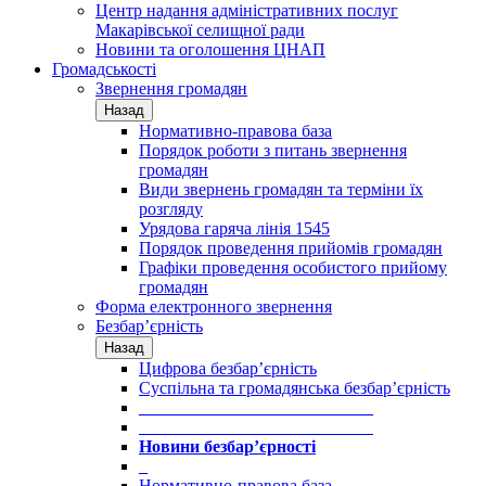
Центр надання адміністративних послуг
Макарівської селищної ради
Новини та оголошення ЦНАП
Громадськості
Звернення громадян
Назад
Нормативно-правова база
Порядок роботи з питань звернення
громадян
Види звернень громадян та терміни їх
розгляду
Урядова гаряча лінія 1545
Порядок проведення прийомів громадян
Графіки проведення особистого прийому
громадян
Форма електронного звернення
Безбар’єрність
Назад
Цифрова безбар’єрність
Суспільна та громадянська безбар’єрність
___________________________
___________________________
Новини безбар’єрності
_
Нормативно-правова база