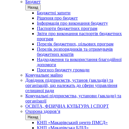
Бюджет
Назад
Бюджетні запити
Рішення про бюджет
Інформація про виконання бюджету
Паспорти бюджетних програм
Звіти про виконання паспортів бюджетних
програм
Перелік бюджетних, цільових програм
Перелік розпорядників та отримувачів
бюджетних коштів
Надходження та використання благодійної
допомоги
Прогноз бюджету громади
Комунальне майно
Довідник підприємств, установ (закладів) та
організацій, що належать до сфери управління
селищної ради
Комунальні підприємства, установи (заклади) та
організації
ОСВІТА, ФІЗИЧНА КУЛЬТУРА І СПОРТ
Охорона здоров’я
Назад
КНП «Макарівський центр ПМСД»
КНП «Макарівська БЛІЛ»