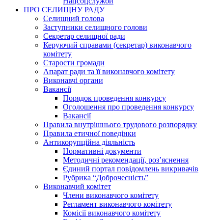
Нацсоцслужби
ПРО СЕЛИЩНУ РАДУ
Селищний голова
Заступники селищного голови
Секретар селищної ради
Керуючий справами (секретар) виконавчого
комітету
Старости громади
Апарат ради та її виконавчого комітету
Виконавчі органи
Вакансії
Порядок проведення конкурсу
Оголошення про проведення конкурсу
Вакансії
Правила внутрішнього трудового розпорядку
Правила етичної поведінки
Антикорупційна діяльність
Нормативні документи
Методичні рекомендації, роз’яснення
Єдиний портал повідомлень викривачів
Рубрика “Доброчесність”
Виконавчий комітет
Члени виконавчого комітету
Регламент виконавчого комітету
Комісії виконавчого комітету