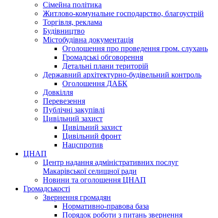
Сімейна політика
Житлово-комунальне господарство, благоустрій
Торгівля, реклама
Будівництво
Містобудівна документація
Оголошення про проведення гром. слухань
Громадські обговорення
Детальні плани територій
Державний архітектурно-будівельний контроль
Оголошення ДАБК
Довкілля
Перевезення
Публічні закупівлі
Цивільний захист
Цивільний захист
Цивільний фронт
Нацспротив
ЦНАП
Центр надання адміністративних послуг
Макарівської селищної ради
Новини та оголошення ЦНАП
Громадськості
Звернення громадян
Нормативно-правова база
Порядок роботи з питань звернення