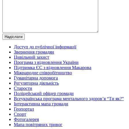
Доступ до публічної інформації
Звернення громадян
Цивільний захист
Програма з відновлення України
Підтримка ЄС з відновлення Макарова
Міжнародне співробітництво
Гуманітарна допомога
Регуляторна діяльність
Старости
Поліцейський офіцер громади
Всеукраїнська програма ментального здоров’я “Ти як?”
Інтерактивна мапа громади
Геопортал
Спорт
Фотогалерея
Мапа повітряних тривог