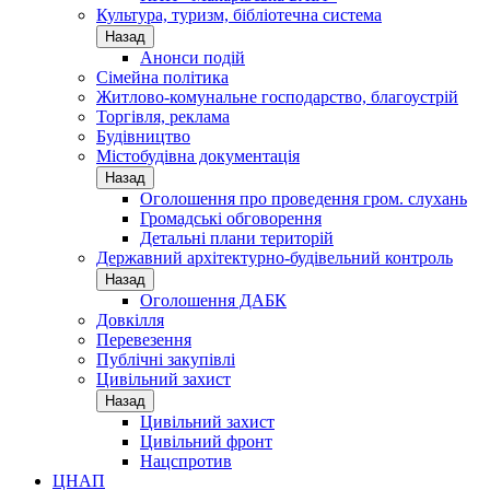
Культура, туризм, бібліотечна система
Назад
Анонси подій
Сімейна політика
Житлово-комунальне господарство, благоустрій
Торгівля, реклама
Будівництво
Містобудівна документація
Назад
Оголошення про проведення гром. слухань
Громадські обговорення
Детальні плани територій
Державний архітектурно-будівельний контроль
Назад
Оголошення ДАБК
Довкілля
Перевезення
Публічні закупівлі
Цивільний захист
Назад
Цивільний захист
Цивільний фронт
Нацспротив
ЦНАП