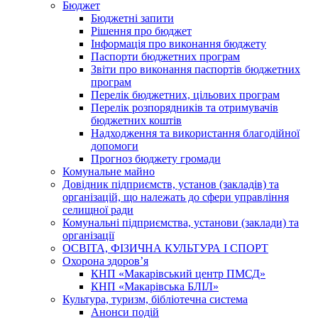
Бюджет
Бюджетні запити
Рішення про бюджет
Інформація про виконання бюджету
Паспорти бюджетних програм
Звіти про виконання паспортів бюджетних
програм
Перелік бюджетних, цільових програм
Перелік розпорядників та отримувачів
бюджетних коштів
Надходження та використання благодійної
допомоги
Прогноз бюджету громади
Комунальне майно
Довідник підприємств, установ (закладів) та
організацій, що належать до сфери управління
селищної ради
Комунальні підприємства, установи (заклади) та
організації
ОСВІТА, ФІЗИЧНА КУЛЬТУРА І СПОРТ
Охорона здоров’я
КНП «Макарівський центр ПМСД»
КНП «Макарівська БЛІЛ»
Культура, туризм, бібліотечна система
Анонси подій