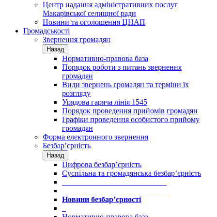
Центр надання адміністративних послуг
Макарівської селищної ради
Новини та оголошення ЦНАП
Громадськості
Звернення громадян
Назад
Нормативно-правова база
Порядок роботи з питань звернення
громадян
Види звернень громадян та терміни їх
розгляду
Урядова гаряча лінія 1545
Порядок проведення прийомів громадян
Графіки проведення особистого прийому
громадян
Форма електронного звернення
Безбар’єрність
Назад
Цифрова безбар’єрність
Суспільна та громадянська безбар’єрність
___________________________
___________________________
Новини безбар’єрності
_
Нормативно-правова база