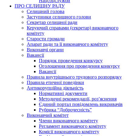
Нацсоцслужби
ПРО СЕЛИЩНУ РАДУ
Селищний голова
Заступники селищного голови
Секретар селищної ради
Керуючий справами (секретар) виконавчого
комітету
Старости громади
Апарат ради та її виконавчого комітету
Виконавчі органи
Вакансії
Порядок проведення конкурсу
Оголошення про проведення конкурсу
Вакансії
Правила внутрішнього трудового розпорядку
Правила етичної поведінки
Антикорупційна діяльність
Нормативні документи
Методичні рекомендації, роз’яснення
Єдиний портал повідомлень викривачів
Рубрика “Доброчесність”
Виконавчий комітет
Члени виконавчого комітету
Регламент виконавчого комітету
Комісії виконавчого комітету