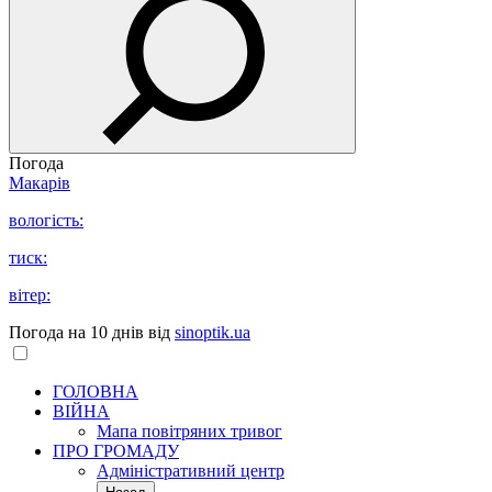
Погода
Макарів
вологість:
тиск:
вітер:
Погода на 10 днів від
sinoptik.ua
ГОЛОВНА
ВІЙНА
Мапа повітряних тривог
ПРО ГРОМАДУ
Aдміністративний центр