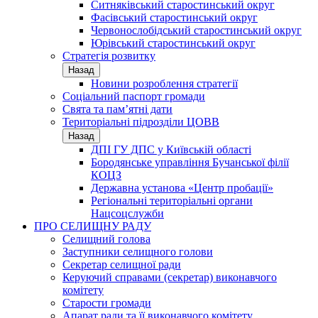
Ситняківський старостинський округ
Фасівський старостинський округ
Червонослобідський старостинський округ
Юрівський старостинський округ
Стратегія розвитку
Назад
Новини розроблення стратегії
Соціальний паспорт громади
Свята та пам’ятні дати
Територіальні підрозділи ЦОВВ
Назад
ДПІ ГУ ДПС у Київській області
Бородянське управління Бучанської філії
КОЦЗ
Державна установа «Центр пробації»
Регіональні територіальні органи
Нацсоцслужби
ПРО СЕЛИЩНУ РАДУ
Селищний голова
Заступники селищного голови
Секретар селищної ради
Керуючий справами (секретар) виконавчого
комітету
Старости громади
Апарат ради та її виконавчого комітету