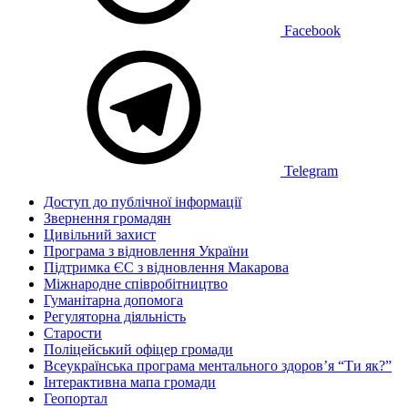
Facebook
Telegram
Доступ до публічної інформації
Звернення громадян
Цивільний захист
Програма з відновлення України
Підтримка ЄС з відновлення Макарова
Міжнародне співробітництво
Гуманітарна допомога
Регуляторна діяльність
Старости
Поліцейський офіцер громади
Всеукраїнська програма ментального здоров’я “Ти як?”
Інтерактивна мапа громади
Геопортал