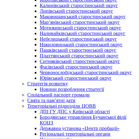
Калинівський старостинський округ
Липівський старостинський округ
Маковищанський старостинський округ
Мар’янівський старостинський округ
Мотижинський старостинський округ
Наливайківський старостинський округ
Небелицький старостинський округ
Ніжиловицький старостинський округ
Пашківський старостинський округ
Плахтянський старостинський округ
Ситняківський старостинський округ
Фасівський старостинський округ
Червонослобідський старостинський округ
Юрівський старостинський округ
Стратегія розвитку
Новини розроблення стратегії
Соціальний паспорт громади
Свята та пам’ятні дати
Територіальні підрозділи ЦОВВ
ДПІ ГУ ДПС у Київській області
Бородянське управління Бучанської філії
КОЦЗ
Державна установа «Центр пробації»
Регіональні територіальні органи