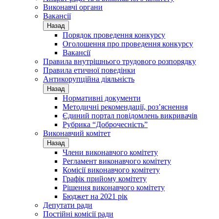
Виконавчі органи
Вакансії
Назад
Порядок проведення конкурсу
Оголошення про проведення конкурсу
Вакансії
Правила внутрішнього трудового розпорядку
Правила етичної поведінки
Антикорупційна діяльність
Назад
Нормативні документи
Методичні рекомендації, роз’яснення
Єдиний портал повідомлень викривачів
Рубрика “Доброчесність”
Виконавчий комітет
Назад
Члени виконавчого комітету
Регламент виконавчого комітету
Комісії виконавчого комітету
Графік прийому комітету
Рішення виконавчого комітету
Бюджет на 2021 рік
Депутати ради
Постійні комісії ради