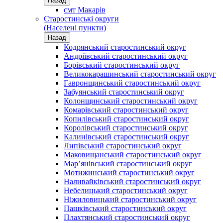
Назад
смт Макарів
Старостинські округи
(Населені пункти)
Назад
Кодрянський старостинський округ
Андріївський старостинський округ
Борівський старостинський округ
Великокарашинський старостинський округ
Гавронщинський старостинський округ
Забуянський старостинський округ
Колонщинський старостинський округ
Комарівський старостинський округ
Копилівський старостинський округ
Королівський старостинський округ
Калинівський старостинський округ
Липівський старостинський округ
Маковищанський старостинський округ
Мар’янівський старостинський округ
Мотижинський старостинський округ
Наливайківський старостинський округ
Небелицький старостинський округ
Ніжиловицький старостинський округ
Пашківський старостинський округ
Плахтянський старостинський округ