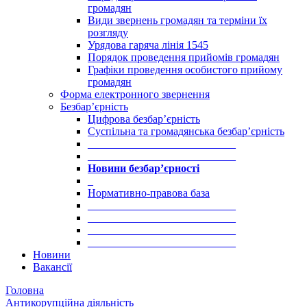
громадян
Види звернень громадян та терміни їх
розгляду
Урядова гаряча лінія 1545
Порядок проведення прийомів громадян
Графіки проведення особистого прийому
громадян
Форма електронного звернення
Безбар’єрність
Цифрова безбар’єрність
Суспільна та громадянська безбар’єрність
___________________________
___________________________
Новини безбар’єрності
_
Нормативно-правова база
___________________________
___________________________
___________________________
___________________________
Новини
Вакансії
Головна
Антикорупційна діяльність