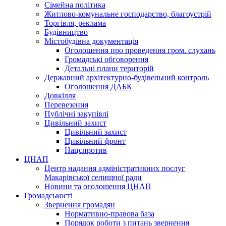
Сімейна політика
Житлово-комунальне господарство, благоустрій
Торгівля, реклама
Будівництво
Містобудівна документація
Оголошення про проведення гром. слухань
Громадські обговорення
Детальні плани територій
Державний архітектурно-будівельний контроль
Оголошення ДАБК
Довкілля
Перевезення
Публічні закупівлі
Цивільний захист
Цивільний захист
Цивільний фронт
Нацспротив
ЦНАП
Центр надання адміністративних послуг
Макарівської селищної ради
Новини та оголошення ЦНАП
Громадськості
Звернення громадян
Нормативно-правова база
Порядок роботи з питань звернення