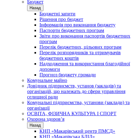
Бюджет
Назад
Бюджетні запити
Рішення про бюджет
Інформація про виконання бюджету
Паспорти бюджетних програм
Звіти про виконання паспортів бюджетних
програм
Перелік бюджетних, цільових програм
Перелік розпорядників та отримувачів
бюджетних коштів
Надходження та використання благодійної
допомоги
Прогноз бюджету громади
Комунальне майно
Довідник підприємств, установ (закладів) та
організацій, що належать до сфери управління
селищної ради
Комунальні підприємства, установи (заклади) та
організації
ОСВІТА, ФІЗИЧНА КУЛЬТУРА І СПОРТ
Охорона здоров’я
Назад
КНП «Макарівський центр ПМСД»
КНП «Макарівська БЛІЛ»