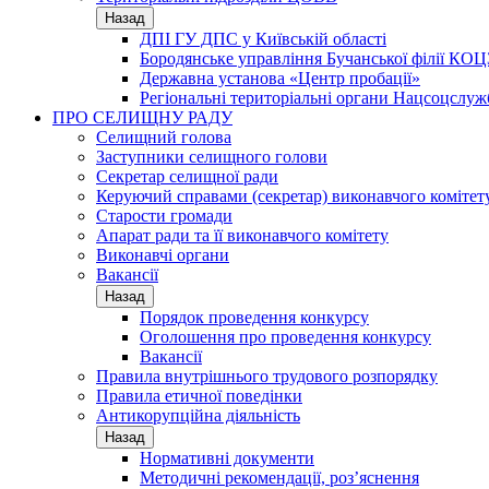
Назад
ДПІ ГУ ДПС у Київській області
Бородянське управління Бучанської філії КОЦ
Державна установа «Центр пробації»
Регіональні територіальні органи Нацсоцслу
ПРО СЕЛИЩНУ РАДУ
Селищний голова
Заступники селищного голови
Секретар селищної ради
Керуючий справами (секретар) виконавчого комітет
Старости громади
Апарат ради та її виконавчого комітету
Виконавчі органи
Вакансії
Назад
Порядок проведення конкурсу
Оголошення про проведення конкурсу
Вакансії
Правила внутрішнього трудового розпорядку
Правила етичної поведінки
Антикорупційна діяльність
Назад
Нормативні документи
Методичні рекомендації, роз’яснення