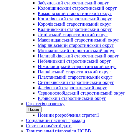
Забуянський старостинський округ
Колонщинський старостинський округ
Комарівський старостинський округ
Копилівський старостинський округ
Королівський старостинський округ
Калинівський старостинський округ
Липівський старостинський округ
Маковищанський старостинський округ
Мар’янівський старостинський округ
Мотижинський старостинський округ
Наливайківський старостинський округ
Небелицький старостинський округ
Ніжиловицький старостинський округ
Пашківський старостинський округ
Плахтянський старостинський округ
Ситняківський старостинський округ
Фасівський старостинський округ
Червонослобідський старостинський округ
Юрівський старостинський округ
Стратегія розвитку
Назад
Новини розроблення стратегії
Соціальний паспорт громади
Свята та пам’ятні дати
Територіальні підрозділи ЦОВВ