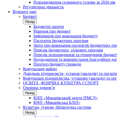
Розпорядження селищного голови за 2026 рік
Регуляторна діяльність
Відкриті дані
Бюджет
Назад
Бюджетні запити
Рішення про бюджет
Інформація про виконання бюджету
Паспорти бюджетних програм
Звіти про виконання паспортів бюджетних пр
Перелік бюджетних, цільових програм
Перелік розпорядників та отримувачів бюдже
Надходження та використання благодійної до
Прогноз бюджету громади
Комунальне майно
Довідник підприємств, установ (закладів) та органі
Комунальні підприємства, установи (заклади) та орг
ОСВІТА, ФІЗИЧНА КУЛЬТУРА І СПОРТ
Охорона здоров’я
Назад
КНП «Макарівський центр ПМСД»
КНП «Макарівська БЛІЛ»
Культура, туризм, бібліотечна система
Назад