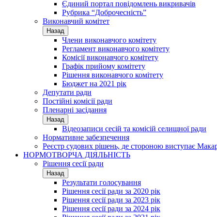
Єдиний портал повідомлень викривачів
Рубрика “Доброчесність”
Виконавчий комітет
Назад
Члени виконавчого комітету
Регламент виконавчого комітету
Комісії виконавчого комітету
Графік прийому комітету
Рішення виконавчого комітету
Бюджет на 2021 рік
Депутати ради
Постійні комісії ради
Пленарні засідання
Назад
Відеозаписи сесій та комісій селищної ради
Нормативне забезпечення
Реєстр судових рішень, де стороною виступає Мака
НОРМОТВОРЧА ДІЯЛЬНІСТЬ
Рішення сесії ради
Назад
Результати голосування
Рішення сесії ради за 2020 рік
Рішення сесії ради за 2023 рік
Рішення сесії ради за 2024 рік