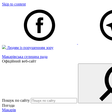
Skip to content
Людям із порушенням зору
Макарівська селищна рада
Офіційний веб-сайт
Пошук по сайту
Погода
Макарів