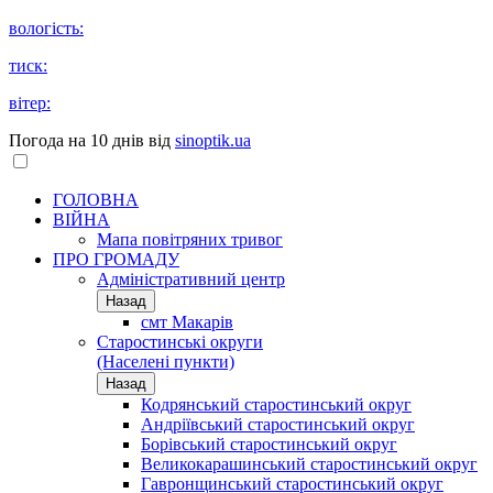
вологість:
тиск:
вітер:
Погода на 10 днів від
sinoptik.ua
ГОЛОВНА
ВІЙНА
Мапа повітряних тривог
ПРО ГРОМАДУ
Aдміністративний центр
Назад
смт Макарів
Старостинські округи
(Населені пункти)
Назад
Кодрянський старостинський округ
Андріївський старостинський округ
Борівський старостинський округ
Великокарашинський старостинський округ
Гавронщинський старостинський округ