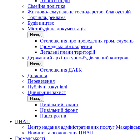
Анонси подій
Сімейна політика
Житлово-комунальне господарство, благоустрій
Торгівля, реклама
Будівництво
Містобудівна документація
Назад
Оголошення про проведення гром. слухань
Громадські обговорення
Детальні плани територій
Державний архітектурно-будівельний контроль
Назад
Оголошення ДАБК
Довкілля
Перевезення
Публічні закупівлі
Цивільний захист
Назад
Цивільний захист
Цивільний фронт
Нацспротив
ЦНАП
Центр надання адміністративних послуг Макарівськ
Новини та оголошення ЦНАП
Громадськості