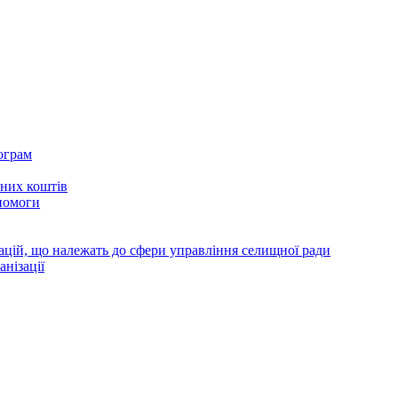
ограм
тних коштів
помоги
зацій, що належать до сфери управління селищної ради
анізації