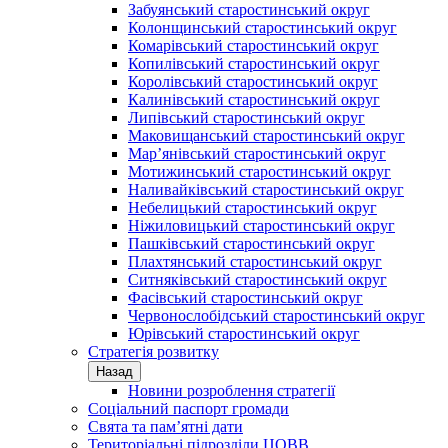
Забуянський старостинський округ
Колонщинський старостинський округ
Комарівський старостинський округ
Копилівський старостинський округ
Королівський старостинський округ
Калинівський старостинський округ
Липівський старостинський округ
Маковищанський старостинський округ
Мар’янівський старостинський округ
Мотижинський старостинський округ
Наливайківський старостинський округ
Небелицький старостинський округ
Ніжиловицький старостинський округ
Пашківський старостинський округ
Плахтянський старостинський округ
Ситняківський старостинський округ
Фасівський старостинський округ
Червонослобідський старостинський округ
Юрівський старостинський округ
Стратегія розвитку
Назад
Новини розроблення стратегії
Соціальний паспорт громади
Свята та пам’ятні дати
Територіальні підрозділи ЦОВВ