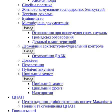
Анонси подій
Сімейна політика
Житлово-комунальне господарство, благоустрій
Торгівля, реклама
Будівництво
Містобудівна документація
Назад
Оголошення про проведення гром. слухань
Громадські обговорення
Детальні плани територій
Державний архітектурно-будівельний контроль
Назад
Оголошення ДАБК
Довкілля
Перевезення
Публічні закупівлі
Цивільний захист
Назад
Цивільний захист
Цивільний фронт
Нацспротив
ЦНАП
Центр надання адміністративних послуг Макарівськ
Новини та оголошення ЦНАП
Громадськості