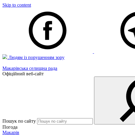
Skip to content
Людям із порушенням зору
Макарівська селищна рада
Офіційний веб-сайт
Пошук по сайту
Погода
Макарів