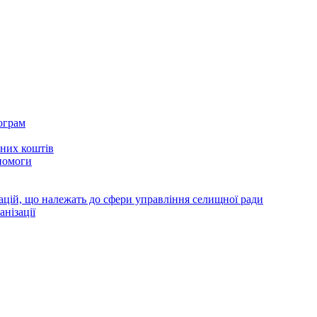
ограм
тних коштів
помоги
зацій, що належать до сфери управління селищної ради
анізації