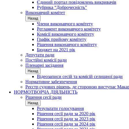
Єдиний портал повідомлень викривачів
Рубрика “Доброчесність”
Виконавчий комітет
Назад
Члени виконавчого комітету
Регламент виконавчого комітету
Комісії виконавчого комітету
Графік прийому комітету
Рішення виконавчого комітету
Бюджет на 2021 рік
Депутати ради
Постійні комісії ради
Пленарні засідання
Назад
Відеозаписи сесій та комісій селищної ради
Нормативне забезпечення
Реєстр судових рішень, де стороною виступає Мака
НОРМОТВОРЧА ДІЯЛЬНІСТЬ
Рішення сесії ради
Назад
Результати голосування
Рішення сесії ради за 2020 рік
Рішення сесії ради за 2023 рік
Рішення сесії ради за 2024 рік