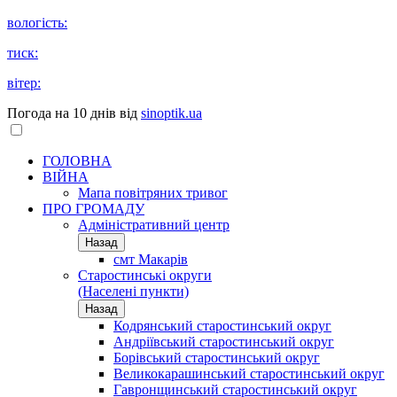
вологість:
тиск:
вітер:
Погода на 10 днів від
sinoptik.ua
ГОЛОВНА
ВІЙНА
Мапа повітряних тривог
ПРО ГРОМАДУ
Aдміністративний центр
Назад
смт Макарів
Старостинські округи
(Населені пункти)
Назад
Кодрянський старостинський округ
Андріївський старостинський округ
Борівський старостинський округ
Великокарашинський старостинський округ
Гавронщинський старостинський округ