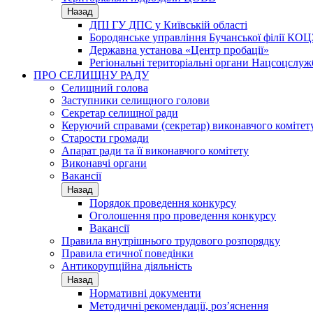
Назад
ДПІ ГУ ДПС у Київській області
Бородянське управління Бучанської філії КОЦ
Державна установа «Центр пробації»
Регіональні територіальні органи Нацсоцслу
ПРО СЕЛИЩНУ РАДУ
Селищний голова
Заступники селищного голови
Секретар селищної ради
Керуючий справами (секретар) виконавчого комітет
Старости громади
Апарат ради та її виконавчого комітету
Виконавчі органи
Вакансії
Назад
Порядок проведення конкурсу
Оголошення про проведення конкурсу
Вакансії
Правила внутрішнього трудового розпорядку
Правила етичної поведінки
Антикорупційна діяльність
Назад
Нормативні документи
Методичні рекомендації, роз’яснення