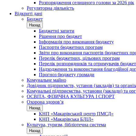
Розпорядження селищного голови за 2026 рік
Регуляторна діяльність
Відкриті дані
Бюджет
Назад
Бюджетні запити
Рішення про бюджет
Інформація про виконання бюджету
Паспорти бюджетних програм
Звіти про виконання паспортів бюджетних пр
Перелік бюджетних, цільових програм
Перелік розпорядників та отримувачів бюдже
Надходження та використання благодійної до
Прогноз бюджету громади
Комунальне майно
Довідник підприємств, установ (закладів) та органі
Комунальні підприємства, установи (заклади) та орг
ОСВІТА, ФІЗИЧНА КУЛЬТУРА І СПОРТ
Охорона здоров’я
Назад
КНП «Макарівський центр ПМСД»
КНП «Макарівська БЛІЛ»
Культура, туризм, бібліотечна система
Назад