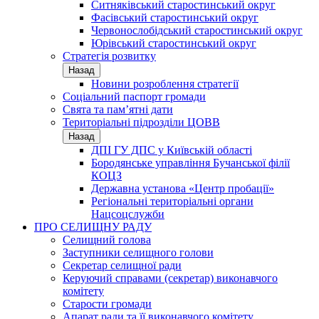
Ситняківський старостинський округ
Фасівський старостинський округ
Червонослобідський старостинський округ
Юрівський старостинський округ
Стратегія розвитку
Назад
Новини розроблення стратегії
Соціальний паспорт громади
Свята та пам’ятні дати
Територіальні підрозділи ЦОВВ
Назад
ДПІ ГУ ДПС у Київській області
Бородянське управління Бучанської філії
КОЦЗ
Державна установа «Центр пробації»
Регіональні територіальні органи
Нацсоцслужби
ПРО СЕЛИЩНУ РАДУ
Селищний голова
Заступники селищного голови
Секретар селищної ради
Керуючий справами (секретар) виконавчого
комітету
Старости громади
Апарат ради та її виконавчого комітету