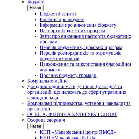
Бюджет
Назад
Бюджетні запити
Рішення про бюджет
Інформація про виконання бюджету
Паспорти бюджетних програм
Звіти про виконання паспортів бюджетних
програм
Перелік бюджетних, цільових програм
Перелік розпорядників та отримувачів
бюджетних коштів
Надходження та використання благодійної
допомоги
Прогноз бюджету громади
Комунальне майно
Довідник підприємств, установ (закладів) та
організацій, що належать до сфери управління
селищної ради
Комунальні підприємства, установи (заклади) та
організації
ОСВІТА, ФІЗИЧНА КУЛЬТУРА І СПОРТ
Охорона здоров’я
Назад
КНП «Макарівський центр ПМСД»
КНП «Макарівська БЛІЛ»