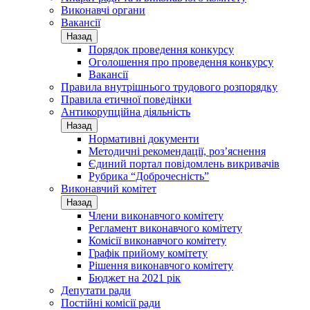
Виконавчі органи
Вакансії
Назад
Порядок проведення конкурсу
Оголошення про проведення конкурсу
Вакансії
Правила внутрішнього трудового розпорядку
Правила етичної поведінки
Антикорупційна діяльність
Назад
Нормативні документи
Методичні рекомендації, роз’яснення
Єдиний портал повідомлень викривачів
Рубрика “Доброчесність”
Виконавчий комітет
Назад
Члени виконавчого комітету
Регламент виконавчого комітету
Комісії виконавчого комітету
Графік прийому комітету
Рішення виконавчого комітету
Бюджет на 2021 рік
Депутати ради
Постійні комісії ради