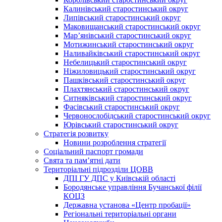
Калинівський старостинський округ
Липівський старостинський округ
Маковищанський старостинський округ
Мар’янівський старостинський округ
Мотижинський старостинський округ
Наливайківський старостинський округ
Небелицький старостинський округ
Ніжиловицький старостинський округ
Пашківський старостинський округ
Плахтянський старостинський округ
Ситняківський старостинський округ
Фасівський старостинський округ
Червонослобідський старостинський округ
Юрівський старостинський округ
Стратегія розвитку
Новини розроблення стратегії
Соціальний паспорт громади
Свята та пам’ятні дати
Територіальні підрозділи ЦОВВ
ДПІ ГУ ДПС у Київській області
Бородянське управління Бучанської філії
КОЦЗ
Державна установа «Центр пробації»
Регіональні територіальні органи