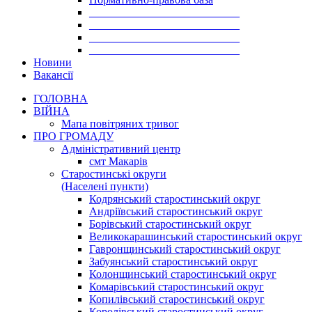
___________________________
___________________________
___________________________
___________________________
Новини
Вакансії
ГОЛОВНА
ВІЙНА
Мапа повітряних тривог
ПРО ГРОМАДУ
Aдміністративний центр
смт Макарів
Старостинські округи
(Населені пункти)
Кодрянський старостинський округ
Андріївський старостинський округ
Борівський старостинський округ
Великокарашинський старостинський округ
Гавронщинський старостинський округ
Забуянський старостинський округ
Колонщинський старостинський округ
Комарівський старостинський округ
Копилівський старостинський округ
Королівський старостинський округ