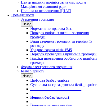
Центр надання адміністративних послуг
Макарівської селищної ради
Новини та оголошення ЦНАП
Громадськості
Звернення громадян
Назад
Нормативно-правова база
Порядок роботи з питань звернення
громадян
Види звернень громадян та терміни їх
розгляду
Урядова гаряча лінія 1545
Порядок проведення прийомів громадян
Графіки проведення особистого прийому
громадян
Форма електронного звернення
Безбар’єрність
Назад
Цифрова безбар’єрність
Суспільна та громадянська безбар’єрність
___________________________
___________________________
Новини безбар’єрності
_
Нормативно-правова база