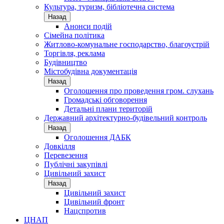
Культура, туризм, бібліотечна система
Назад
Анонси подій
Сімейна політика
Житлово-комунальне господарство, благоустрій
Торгівля, реклама
Будівництво
Містобудівна документація
Назад
Оголошення про проведення гром. слухань
Громадські обговорення
Детальні плани територій
Державний архітектурно-будівельний контроль
Назад
Оголошення ДАБК
Довкілля
Перевезення
Публічні закупівлі
Цивільний захист
Назад
Цивільний захист
Цивільний фронт
Нацспротив
ЦНАП