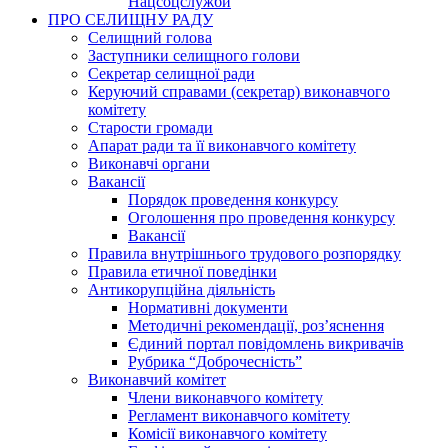
Нацсоцслужби
ПРО СЕЛИЩНУ РАДУ
Селищний голова
Заступники селищного голови
Секретар селищної ради
Керуючий справами (секретар) виконавчого
комітету
Старости громади
Апарат ради та її виконавчого комітету
Виконавчі органи
Вакансії
Порядок проведення конкурсу
Оголошення про проведення конкурсу
Вакансії
Правила внутрішнього трудового розпорядку
Правила етичної поведінки
Антикорупційна діяльність
Нормативні документи
Методичні рекомендації, роз’яснення
Єдиний портал повідомлень викривачів
Рубрика “Доброчесність”
Виконавчий комітет
Члени виконавчого комітету
Регламент виконавчого комітету
Комісії виконавчого комітету