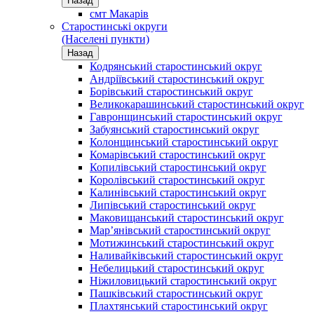
Назад
смт Макарів
Старостинські округи
(Населені пункти)
Назад
Кодрянський старостинський округ
Андріївський старостинський округ
Борівський старостинський округ
Великокарашинський старостинський округ
Гавронщинський старостинський округ
Забуянський старостинський округ
Колонщинський старостинський округ
Комарівський старостинський округ
Копилівський старостинський округ
Королівський старостинський округ
Калинівський старостинський округ
Липівський старостинський округ
Маковищанський старостинський округ
Мар’янівський старостинський округ
Мотижинський старостинський округ
Наливайківський старостинський округ
Небелицький старостинський округ
Ніжиловицький старостинський округ
Пашківський старостинський округ
Плахтянський старостинський округ