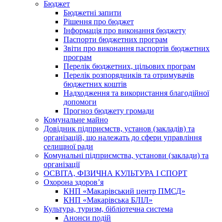
Бюджет
Бюджетні запити
Рішення про бюджет
Інформація про виконання бюджету
Паспорти бюджетних програм
Звіти про виконання паспортів бюджетних
програм
Перелік бюджетних, цільових програм
Перелік розпорядників та отримувачів
бюджетних коштів
Надходження та використання благодійної
допомоги
Прогноз бюджету громади
Комунальне майно
Довідник підприємств, установ (закладів) та
організацій, що належать до сфери управління
селищної ради
Комунальні підприємства, установи (заклади) та
організації
ОСВІТА, ФІЗИЧНА КУЛЬТУРА І СПОРТ
Охорона здоров’я
КНП «Макарівський центр ПМСД»
КНП «Макарівська БЛІЛ»
Культура, туризм, бібліотечна система
Анонси подій