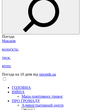
Погода
Макарів
вологість:
тиск:
вітер:
Погода на 10 днів від
sinoptik.ua
ГОЛОВНА
ВІЙНА
Мапа повітряних тривог
ПРО ГРОМАДУ
Aдміністративний центр