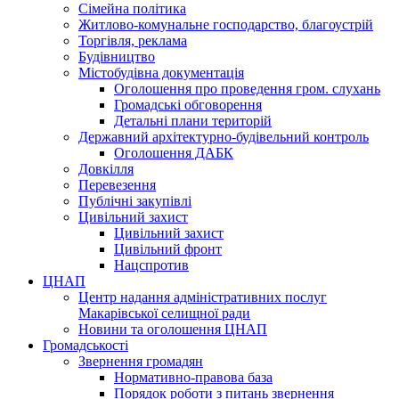
Сімейна політика
Житлово-комунальне господарство, благоустрій
Торгівля, реклама
Будівництво
Містобудівна документація
Оголошення про проведення гром. слухань
Громадські обговорення
Детальні плани територій
Державний архітектурно-будівельний контроль
Оголошення ДАБК
Довкілля
Перевезення
Публічні закупівлі
Цивільний захист
Цивільний захист
Цивільний фронт
Нацспротив
ЦНАП
Центр надання адміністративних послуг
Макарівської селищної ради
Новини та оголошення ЦНАП
Громадськості
Звернення громадян
Нормативно-правова база
Порядок роботи з питань звернення