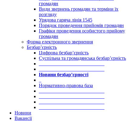
громадян
Види звернень громадян та терміни їх
розгляду
Урядова гаряча лінія 1545
Порядок проведення прийомів громадян
Графіки проведення особистого прийому
громадян
Форма електронного звернення
Безбар’єрність
Цифрова безбар’єрність
Суспільна та громадянська безбар’єрність
___________________________
___________________________
Новини безбар’єрності
_
Нормативно-правова база
___________________________
___________________________
___________________________
___________________________
Новини
Вакансії