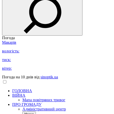
Погода
Макарів
вологість:
тиск:
вітер:
Погода на 10 днів від
sinoptik.ua
ГОЛОВНА
ВІЙНА
Мапа повітряних тривог
ПРО ГРОМАДУ
Aдміністративний центр