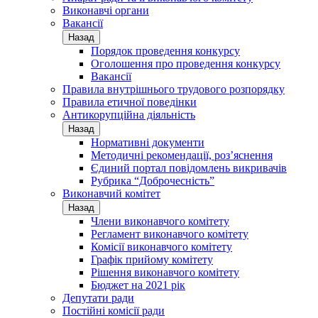
Виконавчі органи
Вакансії
Назад
Порядок проведення конкурсу
Оголошення про проведення конкурсу
Вакансії
Правила внутрішнього трудового розпорядку
Правила етичної поведінки
Антикорупційна діяльність
Назад
Нормативні документи
Методичні рекомендації, роз’яснення
Єдиний портал повідомлень викривачів
Рубрика “Доброчесність”
Виконавчий комітет
Назад
Члени виконавчого комітету
Регламент виконавчого комітету
Комісії виконавчого комітету
Графік прийому комітету
Рішення виконавчого комітету
Бюджет на 2021 рік
Депутати ради
Постійні комісії ради