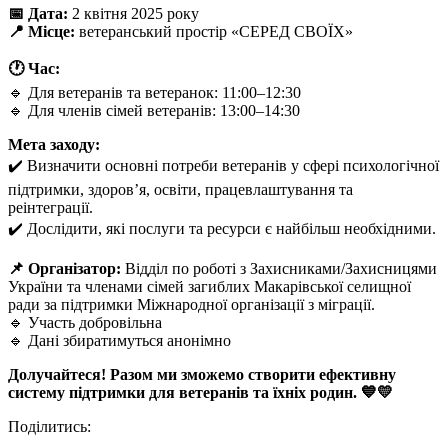
📅 Дата:
2 квітня 2025 року
📍 Місце:
ветеранський простір «СЕРЕД СВОЇХ»
🕐 Час:
🔹 Для ветеранів та ветеранок: 11:00–12:30
🔹 Для членів сімей ветеранів: 13:00–14:30
Мета заходу:
✔️ Визначити основні потреби ветеранів у сфері психологічної
підтримки, здоров’я, освіти, працевлаштування та
реінтеграції.
✔️ Дослідити, які послуги та ресурси є найбільш необхідними.
📌 Організатор:
Відділ по роботі з Захисниками/Захисницями
України та членами сімей загиблих Макарівської селищної
ради за підтримки Міжнародної організації з міграції.
🔹 Участь добровільна
🔹 Дані збиратимуться анонімно
Долучайтеся! Разом ми зможемо створити ефективну
систему підтримки для ветеранів та їхніх родин. 💙💛
Поділитись: