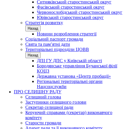
Ситняківський старостинський округ
Фасівський старостинський округ
Червонослобідський старостинський округ
Юрівський старостинський округ
Стратегія розвитку
Назад
Новини розроблення стратегії
Соціальний паспорт громади
Свята та пам’ятні дати
Територіальні підрозділи ЦОВВ
Назад
ДПІ ГУ ДПС у Київській області
Бородянське управління Бучанської філії
КОЦЗ
Державна установа «Центр пробації»
Регіональні територіальні органи
Нацсоцслужби
ПРО СЕЛИЩНУ РАДУ
Селищний голова
Заступники селищного голови
Секретар селищної ради
Керуючий справами (секретар) виконавчого
комітету
Старости громади
Апарат ради та її виконавчого комітету