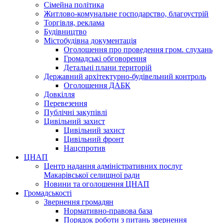
Сімейна політика
Житлово-комунальне господарство, благоустрій
Торгівля, реклама
Будівництво
Містобудівна документація
Оголошення про проведення гром. слухань
Громадські обговорення
Детальні плани територій
Державний архітектурно-будівельний контроль
Оголошення ДАБК
Довкілля
Перевезення
Публічні закупівлі
Цивільний захист
Цивільний захист
Цивільний фронт
Нацспротив
ЦНАП
Центр надання адміністративних послуг
Макарівської селищної ради
Новини та оголошення ЦНАП
Громадськості
Звернення громадян
Нормативно-правова база
Порядок роботи з питань звернення