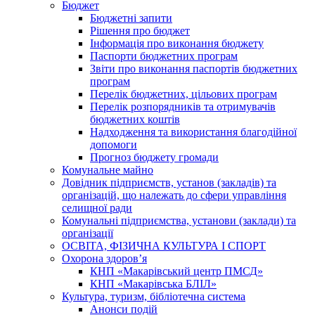
Бюджет
Бюджетні запити
Рішення про бюджет
Інформація про виконання бюджету
Паспорти бюджетних програм
Звіти про виконання паспортів бюджетних
програм
Перелік бюджетних, цільових програм
Перелік розпорядників та отримувачів
бюджетних коштів
Надходження та використання благодійної
допомоги
Прогноз бюджету громади
Комунальне майно
Довідник підприємств, установ (закладів) та
організацій, що належать до сфери управління
селищної ради
Комунальні підприємства, установи (заклади) та
організації
ОСВІТА, ФІЗИЧНА КУЛЬТУРА І СПОРТ
Охорона здоров’я
КНП «Макарівський центр ПМСД»
КНП «Макарівська БЛІЛ»
Культура, туризм, бібліотечна система
Анонси подій