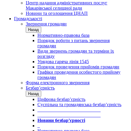
Центр надання адміністративних послуг
Макарівської селищної ради
Новини та оголошення ЦНАП
Громадськості
Звернення громадян
Назад
Нормативно-правова база
Порядок роботи з питань звернення
громадян
Види звернень громадян та терміни їх
розгляду
Урядова гаряча лінія 1545
Порядок проведення прийомів громадян
Графіки проведення особистого прийому
громадян
Форма електронного звернення
Безбар’єрність
Назад
Цифрова безбар’єрність
Суспільна та громадянська безбар’єрність
___________________________
___________________________
Новини безбар’єрності
_
Нормативно-правова база