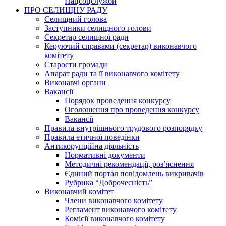
Нацсоцслужби
ПРО СЕЛИЩНУ РАДУ
Селищний голова
Заступники селищного голови
Секретар селищної ради
Керуючий справами (секретар) виконавчого
комітету
Старости громади
Апарат ради та її виконавчого комітету
Виконавчі органи
Вакансії
Порядок проведення конкурсу
Оголошення про проведення конкурсу
Вакансії
Правила внутрішнього трудового розпорядку
Правила етичної поведінки
Антикорупційна діяльність
Нормативні документи
Методичні рекомендації, роз’яснення
Єдиний портал повідомлень викривачів
Рубрика “Доброчесність”
Виконавчий комітет
Члени виконавчого комітету
Регламент виконавчого комітету
Комісії виконавчого комітету