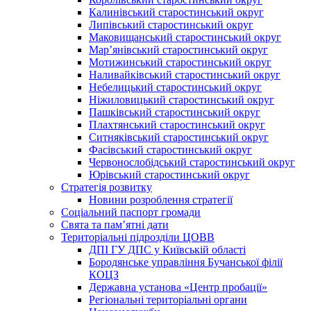
Калинівський старостинський округ
Липівський старостинський округ
Маковищанський старостинський округ
Мар’янівський старостинський округ
Мотижинський старостинський округ
Наливайківський старостинський округ
Небелицький старостинський округ
Ніжиловицький старостинський округ
Пашківський старостинський округ
Плахтянський старостинський округ
Ситняківський старостинський округ
Фасівський старостинський округ
Червонослобідський старостинський округ
Юрівський старостинський округ
Стратегія розвитку
Новини розроблення стратегії
Соціальний паспорт громади
Свята та пам’ятні дати
Територіальні підрозділи ЦОВВ
ДПІ ГУ ДПС у Київській області
Бородянське управління Бучанської філії
КОЦЗ
Державна установа «Центр пробації»
Регіональні територіальні органи