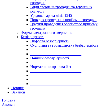
громадян
Види звернень громадян та терміни їх
розгляду
Урядова гаряча лінія 1545
Порядок проведення прийомів громадян
Графіки проведення особистого прийому
громадян
Форма електронного звернення
Безбар’єрність
Цифрова безбар’єрність
Суспільна та громадянська безбар’єрність
___________________________
___________________________
Новини безбар’єрності
_
Нормативно-правова база
___________________________
___________________________
___________________________
___________________________
Новини
Вакансії
Головна
Анонси