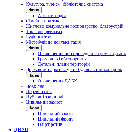
Культура, туризм, бібліотечна система
Назад
Анонси подій
Сімейна політика
Житлово-комунальне господарство, благоустрій
Торгівля, реклама
Будівництво
Містобудівна документація
Назад
Оголошення про проведення гром. слухань
Громадські обговорення
Детальні плани територій
Державний архітектурно-будівельний контроль
Назад
Оголошення ДАБК
Довкілля
Перевезення
Публічні закупівлі
Цивільний захист
Назад
Цивільний захист
Цивільний фронт
Нацспротив
ЦНАП