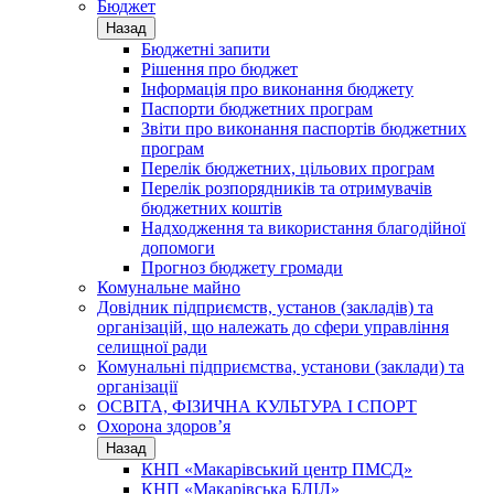
Бюджет
Назад
Бюджетні запити
Рішення про бюджет
Інформація про виконання бюджету
Паспорти бюджетних програм
Звіти про виконання паспортів бюджетних
програм
Перелік бюджетних, цільових програм
Перелік розпорядників та отримувачів
бюджетних коштів
Надходження та використання благодійної
допомоги
Прогноз бюджету громади
Комунальне майно
Довідник підприємств, установ (закладів) та
організацій, що належать до сфери управління
селищної ради
Комунальні підприємства, установи (заклади) та
організації
ОСВІТА, ФІЗИЧНА КУЛЬТУРА І СПОРТ
Охорона здоров’я
Назад
КНП «Макарівський центр ПМСД»
КНП «Макарівська БЛІЛ»