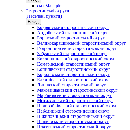
Назад
смт Макарів
Старостинські округи
(Населені пункти)
Назад
Кодрянський старостинський округ
Андріївський старостинський округ
Борівський старостинський округ
Великокарашинський старостинський округ
Гавронщинський старостинський округ
Забуянський старостинський округ
Колонщинський старостинський округ
Комарівський старостинський округ
Копилівський старостинський округ
Королівський старостинський округ
Калинівський старостинський округ
Липівський старостинський округ
Маковищанський старостинський округ
Мар’янівський старостинський округ
Мотижинський старостинський округ
Наливайківський старостинський округ
Небелицький старостинський округ
Ніжиловицький старостинський округ
Пашківський старостинський округ
Плахтянський старостинський округ