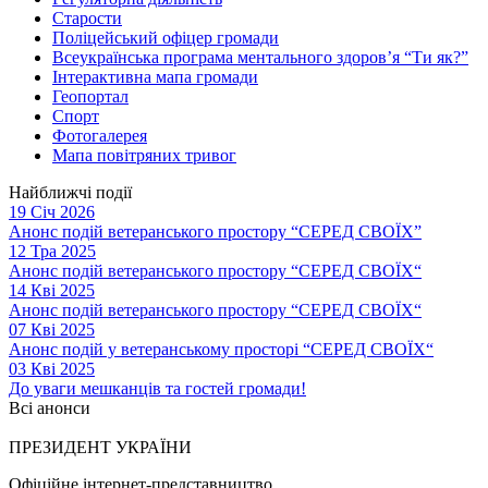
Старости
Поліцейський офіцер громади
Всеукраїнська програма ментального здоров’я “Ти як?”
Інтерактивна мапа громади
Геопортал
Спорт
Фотогалерея
Мапа повітряних тривог
Найближчі події
19 Січ 2026
Анонс подій ветеранського простору “СЕРЕД СВОЇХ”
12 Тра 2025
Анонс подій ветеранського простору “СЕРЕД СВОЇХ“
14 Кві 2025
Анонс подій ветеранського простору “СЕРЕД СВОЇХ“
07 Кві 2025
Анонс подій у ветеранському просторі “СЕРЕД СВОЇХ“
03 Кві 2025
До уваги мешканців та гостей громади!
Всі анонси
ПРЕЗИДЕНТ УКРАЇНИ
Офіційне інтернет-представництво