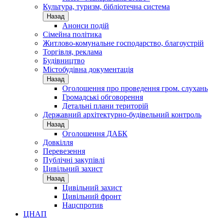
Культура, туризм, бібліотечна система
Назад
Анонси подій
Сімейна політика
Житлово-комунальне господарство, благоустрій
Торгівля, реклама
Будівництво
Містобудівна документація
Назад
Оголошення про проведення гром. слухань
Громадські обговорення
Детальні плани територій
Державний архітектурно-будівельний контроль
Назад
Оголошення ДАБК
Довкілля
Перевезення
Публічні закупівлі
Цивільний захист
Назад
Цивільний захист
Цивільний фронт
Нацспротив
ЦНАП