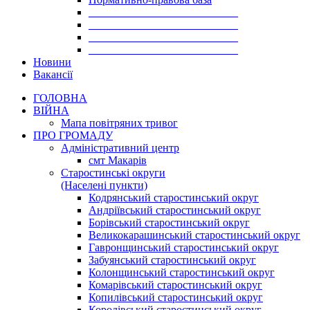
___________________________
___________________________
___________________________
___________________________
Новини
Вакансії
ГОЛОВНА
ВІЙНА
Мапа повітряних тривог
ПРО ГРОМАДУ
Aдміністративний центр
смт Макарів
Старостинські округи
(Населені пункти)
Кодрянський старостинський округ
Андріївський старостинський округ
Борівський старостинський округ
Великокарашинський старостинський округ
Гавронщинський старостинський округ
Забуянський старостинський округ
Колонщинський старостинський округ
Комарівський старостинський округ
Копилівський старостинський округ
Королівський старостинський округ