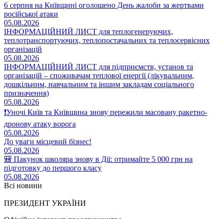
6 серпня на Київщині оголошено День жалоби за жертвами
російської атаки
05.08.2026
ІНФОРМАЦІЙНИЙ ЛИСТ для теплогенеруючих,
теплотранспортуючих, теплопостачальних та теплосервісних
організацій
05.08.2026
ІНФОРМАЦІЙНИЙ ЛИСТ для підприємств, установ та
організацій – споживачам теплової енергії (лікувальним,
дошкільним, навчальним та іншим закладам соціального
призначення)
05.08.2026
❗️Уночі Київ та Київщина знову пережили масовану ракетно-
дронову атаку ворога
05.08.2026
До уваги місцевий бізнес!
05.08.2026
🎒 Пакунок школяра знову в Дії: отримайте 5 000 грн на
підготовку до першого класу
05.08.2026
Всі новини
ПРЕЗИДЕНТ УКРАЇНИ