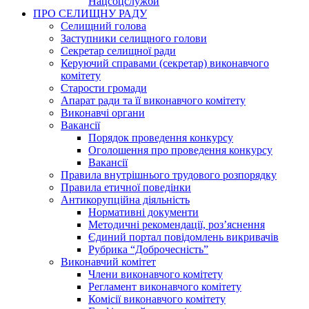
Нацсоцслужби
ПРО СЕЛИЩНУ РАДУ
Селищний голова
Заступники селищного голови
Секретар селищної ради
Керуючий справами (секретар) виконавчого
комітету
Старости громади
Апарат ради та її виконавчого комітету
Виконавчі органи
Вакансії
Порядок проведення конкурсу
Оголошення про проведення конкурсу
Вакансії
Правила внутрішнього трудового розпорядку
Правила етичної поведінки
Антикорупційна діяльність
Нормативні документи
Методичні рекомендації, роз’яснення
Єдиний портал повідомлень викривачів
Рубрика “Доброчесність”
Виконавчий комітет
Члени виконавчого комітету
Регламент виконавчого комітету
Комісії виконавчого комітету