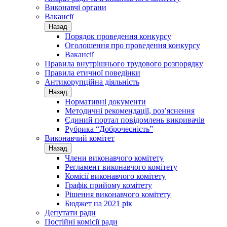
Виконавчі органи
Вакансії
Назад
Порядок проведення конкурсу
Оголошення про проведення конкурсу
Вакансії
Правила внутрішнього трудового розпорядку
Правила етичної поведінки
Антикорупційна діяльність
Назад
Нормативні документи
Методичні рекомендації, роз’яснення
Єдиний портал повідомлень викривачів
Рубрика “Доброчесність”
Виконавчий комітет
Назад
Члени виконавчого комітету
Регламент виконавчого комітету
Комісії виконавчого комітету
Графік прийому комітету
Рішення виконавчого комітету
Бюджет на 2021 рік
Депутати ради
Постійні комісії ради