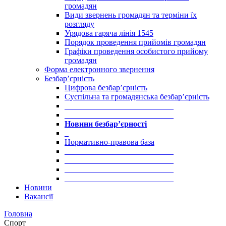
громадян
Види звернень громадян та терміни їх
розгляду
Урядова гаряча лінія 1545
Порядок проведення прийомів громадян
Графіки проведення особистого прийому
громадян
Форма електронного звернення
Безбар’єрність
Цифрова безбар’єрність
Суспільна та громадянська безбар’єрність
___________________________
___________________________
Новини безбар’єрності
_
Нормативно-правова база
___________________________
___________________________
___________________________
___________________________
Новини
Вакансії
Головна
Спорт