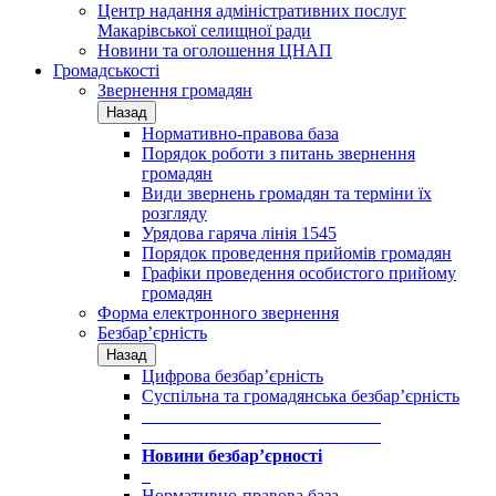
Центр надання адміністративних послуг
Макарівської селищної ради
Новини та оголошення ЦНАП
Громадськості
Звернення громадян
Назад
Нормативно-правова база
Порядок роботи з питань звернення
громадян
Види звернень громадян та терміни їх
розгляду
Урядова гаряча лінія 1545
Порядок проведення прийомів громадян
Графіки проведення особистого прийому
громадян
Форма електронного звернення
Безбар’єрність
Назад
Цифрова безбар’єрність
Суспільна та громадянська безбар’єрність
___________________________
___________________________
Новини безбар’єрності
_
Нормативно-правова база