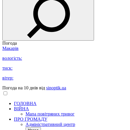
Погода
Макарів
вологість:
тиск:
вітер:
Погода на 10 днів від
sinoptik.ua
ГОЛОВНА
ВІЙНА
Мапа повітряних тривог
ПРО ГРОМАДУ
Aдміністративний центр