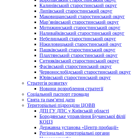
Калинівський старостинський округ
Липівський старостинський округ
Маковищанський старостинський округ
Мар’янівський старостинський округ
Мотижинський старостинський округ
Наливайківський старостинський округ
Небелицький старостинський округ
Ніжиловицький старостинський округ
Пашківський старостинський округ
Плахтянський старостинський округ
Ситняківський старостинський округ
Фасівський старостинський округ
Червонослобідський старостинський округ
Юрівський старостинський округ
Стратегія розвитку
Новини розроблення стратегії
Соціальний паспорт громади
Свята та пам’ятні дати
Територіальні підрозділи ЦОВВ
ДПІ ГУ ДПС у Київській області
Бородянське управління Бучанської філії
КОЦЗ
Державна установа «Центр пробації»
Регіональні територіальні органи