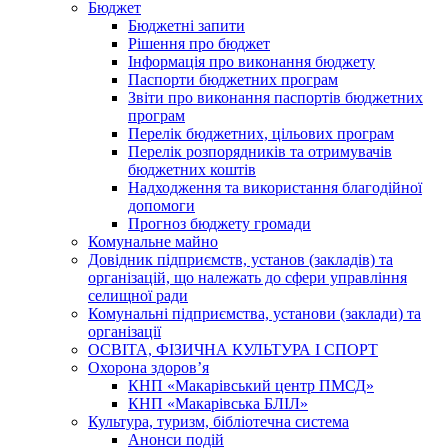
Бюджет
Бюджетні запити
Рішення про бюджет
Інформація про виконання бюджету
Паспорти бюджетних програм
Звіти про виконання паспортів бюджетних
програм
Перелік бюджетних, цільових програм
Перелік розпорядників та отримувачів
бюджетних коштів
Надходження та використання благодійної
допомоги
Прогноз бюджету громади
Комунальне майно
Довідник підприємств, установ (закладів) та
організацій, що належать до сфери управління
селищної ради
Комунальні підприємства, установи (заклади) та
організації
ОСВІТА, ФІЗИЧНА КУЛЬТУРА І СПОРТ
Охорона здоров’я
КНП «Макарівський центр ПМСД»
КНП «Макарівська БЛІЛ»
Культура, туризм, бібліотечна система
Анонси подій