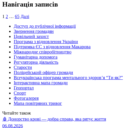
Навігація записів
1
2
…
65
Далі
Доступ до публічної інформації
Звернення громадян
Цивільний захист
Програма з відновлення України
Підтримка ЄС з відновлення Макарова
Міжнародне співробітництво
Гуманітарна допомога
Регуляторна діяльність
Старости
Поліцейський офіцер громади
Всеукраїнська програма ментального здоров’я “Ти як?”
Інтерактивна мапа громади
Геопортал
Спорт
Фотогалерея
Мапа повітряних тривог
Читайте також
🩸 Донорство крові — добра справа, яка рятує життя
06.08.2026