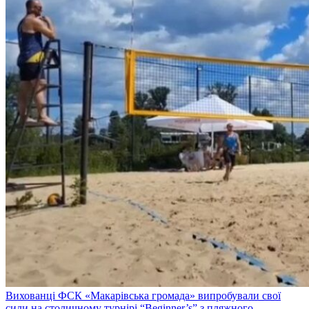
Вихованці ФСК «Макарівська громада» випробували свої
сили на столичному турнірі “Beginner’s” з пляжного