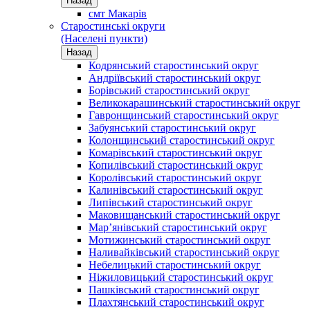
Назад
смт Макарів
Старостинські округи
(Населені пункти)
Назад
Кодрянський старостинський округ
Андріївський старостинський округ
Борівський старостинський округ
Великокарашинський старостинський округ
Гавронщинський старостинський округ
Забуянський старостинський округ
Колонщинський старостинський округ
Комарівський старостинський округ
Копилівський старостинський округ
Королівський старостинський округ
Калинівський старостинський округ
Липівський старостинський округ
Маковищанський старостинський округ
Мар’янівський старостинський округ
Мотижинський старостинський округ
Наливайківський старостинський округ
Небелицький старостинський округ
Ніжиловицький старостинський округ
Пашківський старостинський округ
Плахтянський старостинський округ