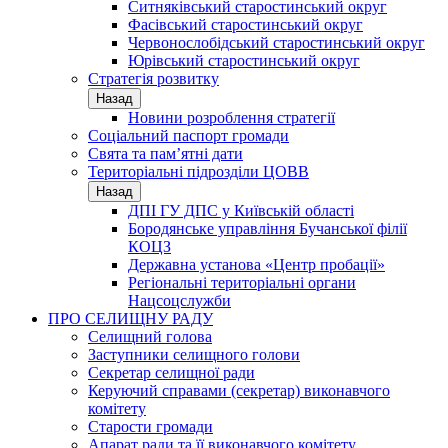
Ситняківський старостинський округ
Фасівський старостинський округ
Червонослобідський старостинський округ
Юрівський старостинський округ
Стратегія розвитку
Назад
Новини розроблення стратегії
Соціальний паспорт громади
Свята та пам’ятні дати
Територіальні підрозділи ЦОВВ
Назад
ДПІ ГУ ДПС у Київській області
Бородянське управління Бучанської філії
КОЦЗ
Державна установа «Центр пробації»
Регіональні територіальні органи
Нацсоцслужби
ПРО СЕЛИЩНУ РАДУ
Селищний голова
Заступники селищного голови
Секретар селищної ради
Керуючий справами (секретар) виконавчого
комітету
Старости громади
Апарат ради та її виконавчого комітету