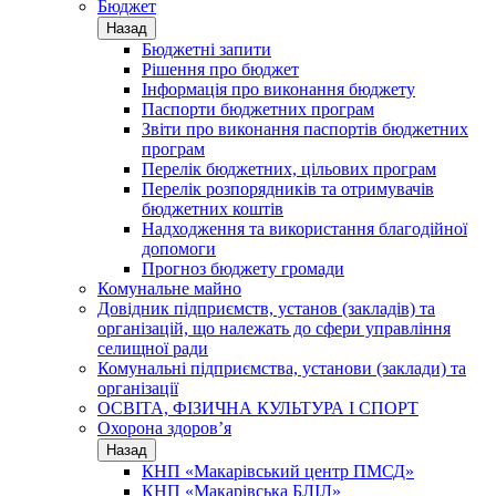
Бюджет
Назад
Бюджетні запити
Рішення про бюджет
Інформація про виконання бюджету
Паспорти бюджетних програм
Звіти про виконання паспортів бюджетних
програм
Перелік бюджетних, цільових програм
Перелік розпорядників та отримувачів
бюджетних коштів
Надходження та використання благодійної
допомоги
Прогноз бюджету громади
Комунальне майно
Довідник підприємств, установ (закладів) та
організацій, що належать до сфери управління
селищної ради
Комунальні підприємства, установи (заклади) та
організації
ОСВІТА, ФІЗИЧНА КУЛЬТУРА І СПОРТ
Охорона здоров’я
Назад
КНП «Макарівський центр ПМСД»
КНП «Макарівська БЛІЛ»