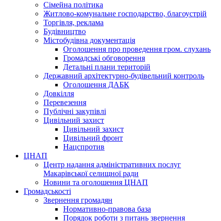
Сімейна політика
Житлово-комунальне господарство, благоустрій
Торгівля, реклама
Будівництво
Містобудівна документація
Оголошення про проведення гром. слухань
Громадські обговорення
Детальні плани територій
Державний архітектурно-будівельний контроль
Оголошення ДАБК
Довкілля
Перевезення
Публічні закупівлі
Цивільний захист
Цивільний захист
Цивільний фронт
Нацспротив
ЦНАП
Центр надання адміністративних послуг
Макарівської селищної ради
Новини та оголошення ЦНАП
Громадськості
Звернення громадян
Нормативно-правова база
Порядок роботи з питань звернення