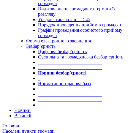
громадян
Види звернень громадян та терміни їх
розгляду
Урядова гаряча лінія 1545
Порядок проведення прийомів громадян
Графіки проведення особистого прийому
громадян
Форма електронного звернення
Безбар’єрність
Цифрова безбар’єрність
Суспільна та громадянська безбар’єрність
___________________________
___________________________
Новини безбар’єрності
_
Нормативно-правова база
___________________________
___________________________
___________________________
___________________________
Новини
Вакансії
Головна
Населені пункти громади