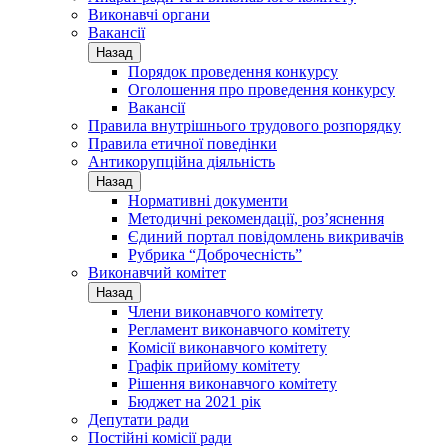
Виконавчі органи
Вакансії
Назад
Порядок проведення конкурсу
Оголошення про проведення конкурсу
Вакансії
Правила внутрішнього трудового розпорядку
Правила етичної поведінки
Антикорупційна діяльність
Назад
Нормативні документи
Методичні рекомендації, роз’яснення
Єдиний портал повідомлень викривачів
Рубрика “Доброчесність”
Виконавчий комітет
Назад
Члени виконавчого комітету
Регламент виконавчого комітету
Комісії виконавчого комітету
Графік прийому комітету
Рішення виконавчого комітету
Бюджет на 2021 рік
Депутати ради
Постійні комісії ради