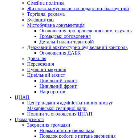
Сімейна політика
Житлово-комунальне господарство, благоустрій
Торгівля, реклама
Будівництво
Містобудівна документація
Оголошення про проведення гром. слухань
Громадські обговорення
Детальні плани територій
Державний архітектурно-будівельний контроль
Оголошення ДАБК
Довкілля
Перевезення
Публічні закупівлі
Цивільний захист
Цивільний захист
Цивільний фронт
Нацспротив
ЦНАП
Центр надання адміністративних послуг
Макарівської селищної ради
Новини та оголошення ЦНАП
Громадськості
Звернення громадян
Нормативно-правова база
Порядок роботи з питань звернення