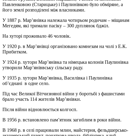
Павленковою (Старицьке) і Паулинівкою було обміряне, а
його землі розподілені між власниками.
У 1887 р. Мар’янівка належала чотирьом родичам – міщанам
Мегедям, які тримали пасіку – 300 дуплянок бджіл.
На хуторі проживало 46 чоловік.
У 1920 р. в Мар’янівці організовано комнезам на чолі з Е.К.
Прибитком.
У 1924 р. хутори Мар’янівка та німецька колонія Паулинівка
утворили Мар’яніввську сільську раду.
У 1935 р. хутори Мар’янівка, Василівка і Паулинівка
об’єднані в одне село.
Під час Великої Вітчизняної війни у боротьбі з фашистами
брало участь 114 жителів Мар’янівки.
Після війни відновлюється колгосп.
В 1956 р. встановлено пам’ятник загиблим в роки війни.
В 1968 р. в селі працювали млин, майстерня, фельдшерсько-
акушерський пункт, початкова школа, бібліотека, клуб.