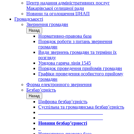
Центр надання адміністративних послуг
Макарівської селищної ради
Новини та оголошення ЦНАП
Громадськості
Звернення громадян
Назад
Нормативно-правова база
Порядок роботи з питань звернення
громадян
Види звернень громадян та терміни їх
розгляду
Урядова гаряча лінія 1545
Порядок проведення прийомів громадян
Графіки проведення особистого прийому
громадян
Форма електронного звернення
Безбар’єрність
Назад
Цифрова безбар’єрність
Суспільна та громадянська безбар’єрність
___________________________
___________________________
Новини безбар’єрності
_
Нормативно-правова база