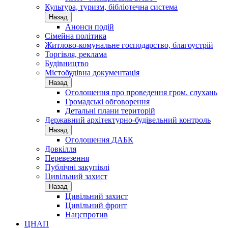
Культура, туризм, бібліотечна система
Назад
Анонси подій
Сімейна політика
Житлово-комунальне господарство, благоустрій
Торгівля, реклама
Будівництво
Містобудівна документація
Назад
Оголошення про проведення гром. слухань
Громадські обговорення
Детальні плани територій
Державний архітектурно-будівельний контроль
Назад
Оголошення ДАБК
Довкілля
Перевезення
Публічні закупівлі
Цивільний захист
Назад
Цивільний захист
Цивільний фронт
Нацспротив
ЦНАП