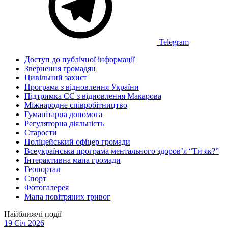
Telegram
Доступ до публічної інформації
Звернення громадян
Цивільний захист
Програма з відновлення України
Підтримка ЄС з відновлення Макарова
Міжнародне співробітництво
Гуманітарна допомога
Регуляторна діяльність
Старости
Поліцейський офіцер громади
Всеукраїнська програма ментального здоров’я “Ти як?”
Інтерактивна мапа громади
Геопортал
Спорт
Фотогалерея
Мапа повітряних тривог
Найближчі події
19 Січ 2026