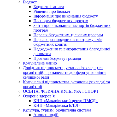
Бюджет
Бюджетні запити
Рішення про бюджет
Інформація про виконання бюджету
Паспорти бюджетних програм
Звіти про виконання паспортів бюджетних
програм
Перелік бюджетних, цільових програм
Перелік розпорядників та отримувачів
бюджетних коштів
Надходження та використання благодійної
допомоги
Прогноз бюджету громади
Комунальне майно
Довідник підприємств, установ (закладів) та
організацій, що належать до сфери управління
селищної ради
Комунальні підприємства, установи (заклади) та
організації
ОСВІТА, ФІЗИЧНА КУЛЬТУРА І СПОРТ
Охорона здоров’я
КНП «Макарівський центр ПМСД»
КНП «Макарівська БЛІЛ»
Культура, туризм, бібліотечна система
Анонси подій