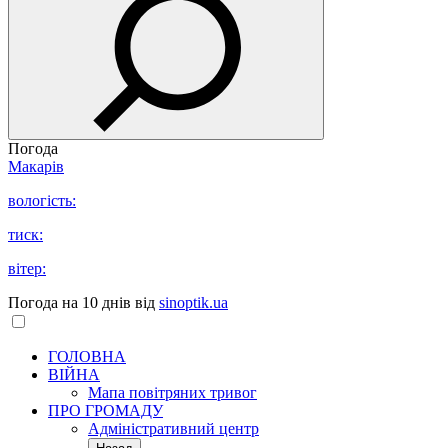
Погода
Макарів
вологість:
тиск:
вітер:
Погода на 10 днів від
sinoptik.ua
ГОЛОВНА
ВІЙНА
Мапа повітряних тривог
ПРО ГРОМАДУ
Aдміністративний центр