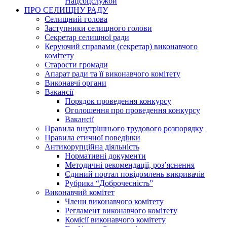
Нацсоцслужби
ПРО СЕЛИЩНУ РАДУ
Селищний голова
Заступники селищного голови
Секретар селищної ради
Керуючий справами (секретар) виконавчого
комітету
Старости громади
Апарат ради та її виконавчого комітету
Виконавчі органи
Вакансії
Порядок проведення конкурсу
Оголошення про проведення конкурсу
Вакансії
Правила внутрішнього трудового розпорядку
Правила етичної поведінки
Антикорупційна діяльність
Нормативні документи
Методичні рекомендації, роз’яснення
Єдиний портал повідомлень викривачів
Рубрика “Доброчесність”
Виконавчий комітет
Члени виконавчого комітету
Регламент виконавчого комітету
Комісії виконавчого комітету