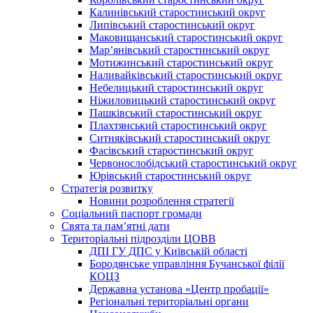
Калинівський старостинський округ
Липівський старостинський округ
Маковищанський старостинський округ
Мар’янівський старостинський округ
Мотижинський старостинський округ
Наливайківський старостинський округ
Небелицький старостинський округ
Ніжиловицький старостинський округ
Пашківський старостинський округ
Плахтянський старостинський округ
Ситняківський старостинський округ
Фасівський старостинський округ
Червонослобідський старостинський округ
Юрівський старостинський округ
Стратегія розвитку
Новини розроблення стратегії
Соціальний паспорт громади
Свята та пам’ятні дати
Територіальні підрозділи ЦОВВ
ДПІ ГУ ДПС у Київській області
Бородянське управління Бучанської філії
КОЦЗ
Державна установа «Центр пробації»
Регіональні територіальні органи