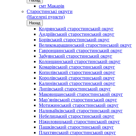
Назад
смт Макарів
Старостинські округи
(Населені пункти)
Назад
Кодрянський старостинський округ
Андріївський старостинський округ
Борівський старостинський округ
Великокарашинський старостинський округ
Гавронщинський старостинський округ
Забуянський старостинський округ
Колонщинський старостинський округ
Комарівський старостинський округ
Копилівський старостинський округ
Королівський старостинський округ
Калинівський старостинський округ
Липівський старостинський округ
Маковищанський старостинський округ
Мар’янівський старостинський округ
Мотижинський старостинський округ
Наливайківський старостинський округ
Небелицький старостинський округ
Ніжиловицький старостинський округ
Пашківський старостинський округ
Плахтянський старостинський округ