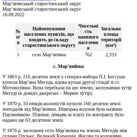
Мар’янівський старостинський округ
Мар’янівський старостинський округ
16.09.2022
Чисельні
Найменування
Загальна
№
сть
населених пунктів, що
площа
п/
наявного
входять до складу
території
п
населенн
старостинського округу
(км²)
я
1
село Мар’янівка
762
2,333
с. Мар’янівка
У 1863 р. 216 десятин землі у генерал-майора П.І. Багсуша
купила Мар’яна Мегедь, вдова купця другої гільдії зі ст.
Мотовилівки. Вона переїхала на цю землю, заснувавши хутір
Мегеді (в деяких джерелах – Мервін хутір).
У 1870 р. 10 німців-колоністів купили 160 десятин землі
неподалік від Мар’янівки. Німецька колонія була названа
Паулинівкою. Пізніше, німцям за плату по контракту було
надано ще 63 десятини землі.
У 1876 р. засноване село Мар’янівка на землях Мегедів між
селами Грузьке, Великий Карашин, Фасова та колоніями