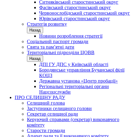
Ситняківський старостинський округ
Фасівський старостинський округ
Червонослобідський старостинський округ
Юрівський старостинський округ
Стратегія розвитку
Назад
Новини розроблення стратегії
Соціальний паспорт громади
Свята та пам’ятні дати
Територіальні підрозділи ЦОВВ
Назад
ДПІ ГУ ДПС у Київській області
Бородянське управління Бучанської філії
КОЦЗ
Державна установа «Центр пробації»
Регіональні територіальні органи
Нацсоцслужби
ПРО СЕЛИЩНУ РАДУ
Селищний голова
Заступники селищного голови
Секретар селищної ради
Керуючий справами (секретар) виконавчого
комітету
Старости громади
Апарат ради та її виконавчого комітету