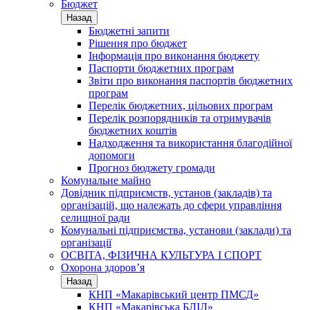
Бюджет
Назад
Бюджетні запити
Рішення про бюджет
Інформація про виконання бюджету
Паспорти бюджетних програм
Звіти про виконання паспортів бюджетних
програм
Перелік бюджетних, цільових програм
Перелік розпорядників та отримувачів
бюджетних коштів
Надходження та використання благодійної
допомоги
Прогноз бюджету громади
Комунальне майно
Довідник підприємств, установ (закладів) та
організацій, що належать до сфери управління
селищної ради
Комунальні підприємства, установи (заклади) та
організації
ОСВІТА, ФІЗИЧНА КУЛЬТУРА І СПОРТ
Охорона здоров’я
Назад
КНП «Макарівський центр ПМСД»
КНП «Макарівська БЛІЛ»