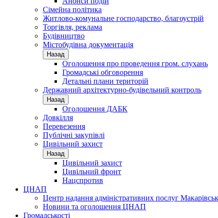
Анонси подій
Сімейна політика
Житлово-комунальне господарство, благоустрій
Торгівля, реклама
Будівництво
Містобудівна документація
Назад
Оголошення про проведення гром. слухань
Громадські обговорення
Детальні плани територій
Державний архітектурно-будівельний контроль
Назад
Оголошення ДАБК
Довкілля
Перевезення
Публічні закупівлі
Цивільний захист
Назад
Цивільний захист
Цивільний фронт
Нацспротив
ЦНАП
Центр надання адміністративних послуг Макарівськ
Новини та оголошення ЦНАП
Громадськості