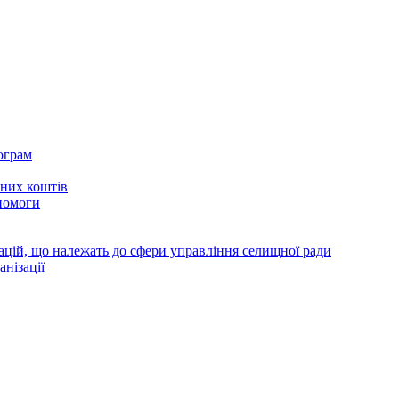
ограм
тних коштів
помоги
зацій, що належать до сфери управління селищної ради
анізації