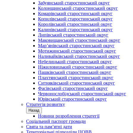
Забуянський старостинський округ
Колонщинський старостинський округ
Комарівський старостинський округ
Копилівський старостинський округ
Королівський старостинський округ
Калинівський старостинський округ
Липівський старостинський округ
Маковищанський старостинський округ
Мар’янівський старостинський округ
Мотижинський старостинський округ
Наливайківський старостинський округ
Небелицький старостинський округ
Ніжиловицький старостинський округ
Пашківський старостинський округ
Плахтянський старостинський округ
Ситняківський старостинський округ
Фасівський старостинський округ
Червонослобідський старостинський округ
Юрівський старостинський округ
Стратегія розвитку
Назад
Новини розроблення стратегії
Соціальний паспорт громади
Свята та пам’ятні дати
Територіальні підрозділи ЦОВВ