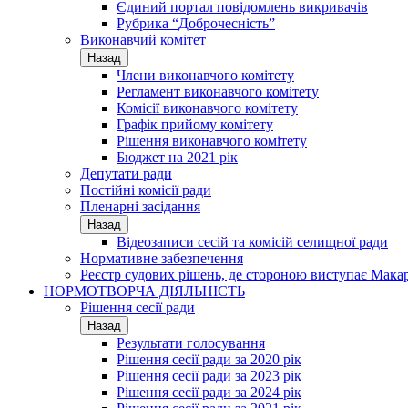
Єдиний портал повідомлень викривачів
Рубрика “Доброчесність”
Виконавчий комітет
Назад
Члени виконавчого комітету
Регламент виконавчого комітету
Комісії виконавчого комітету
Графік прийому комітету
Рішення виконавчого комітету
Бюджет на 2021 рік
Депутати ради
Постійні комісії ради
Пленарні засідання
Назад
Відеозаписи сесій та комісій селищної ради
Нормативне забезпечення
Реєстр судових рішень, де стороною виступає Мака
НОРМОТВОРЧА ДІЯЛЬНІСТЬ
Рішення сесії ради
Назад
Результати голосування
Рішення сесії ради за 2020 рік
Рішення сесії ради за 2023 рік
Рішення сесії ради за 2024 рік