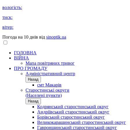
вологість:
тиск:
вітер:
Погода на 10 днів від
sinoptik.ua
ГОЛОВНА
ВІЙНА
Мапа повітряних тривог
ПРО ГРОМАДУ
Aдміністративний центр
Назад
смт Макарів
Старостинські округи
(Населені пункти)
Назад
Кодрянський старостинський округ
Андріївський старостинський округ
Борівський старостинський округ
Великокарашинський старостинський округ
Гавронщинський старостинський округ