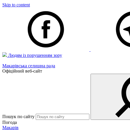
Skip to content
Людям із порушенням зору
Макарівська селищна рада
Офіційний веб-сайт
Пошук по сайту
Погода
Макарів