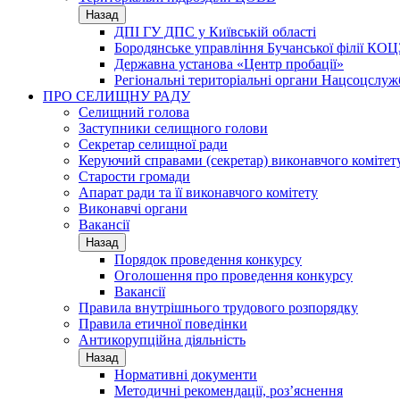
Назад
ДПІ ГУ ДПС у Київській області
Бородянське управління Бучанської філії КОЦ
Державна установа «Центр пробації»
Регіональні територіальні органи Нацсоцслу
ПРО СЕЛИЩНУ РАДУ
Селищний голова
Заступники селищного голови
Секретар селищної ради
Керуючий справами (секретар) виконавчого комітет
Старости громади
Апарат ради та її виконавчого комітету
Виконавчі органи
Вакансії
Назад
Порядок проведення конкурсу
Оголошення про проведення конкурсу
Вакансії
Правила внутрішнього трудового розпорядку
Правила етичної поведінки
Антикорупційна діяльність
Назад
Нормативні документи
Методичні рекомендації, роз’яснення