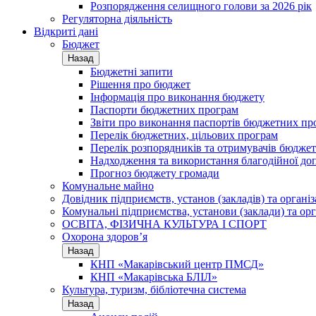
Розпорядження селищного голови за 2026 рік
Регуляторна діяльність
Відкриті дані
Бюджет
Назад
Бюджетні запити
Рішення про бюджет
Інформація про виконання бюджету
Паспорти бюджетних програм
Звіти про виконання паспортів бюджетних пр
Перелік бюджетних, цільових програм
Перелік розпорядників та отримувачів бюдже
Надходження та використання благодійної до
Прогноз бюджету громади
Комунальне майно
Довідник підприємств, установ (закладів) та органі
Комунальні підприємства, установи (заклади) та орг
ОСВІТА, ФІЗИЧНА КУЛЬТУРА І СПОРТ
Охорона здоров’я
Назад
КНП «Макарівський центр ПМСД»
КНП «Макарівська БЛІЛ»
Культура, туризм, бібліотечна система
Назад