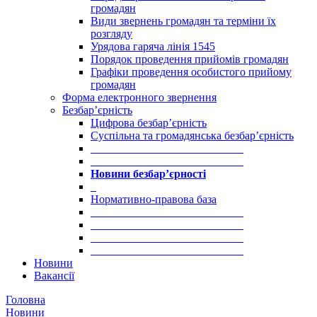
громадян
Види звернень громадян та терміни їх
розгляду
Урядова гаряча лінія 1545
Порядок проведення прийомів громадян
Графіки проведення особистого прийому
громадян
Форма електронного звернення
Безбар’єрність
Цифрова безбар’єрність
Суспільна та громадянська безбар’єрність
___________________________
___________________________
Новини безбар’єрності
_
Нормативно-правова база
___________________________
___________________________
___________________________
___________________________
Новини
Вакансії
Головна
Новини