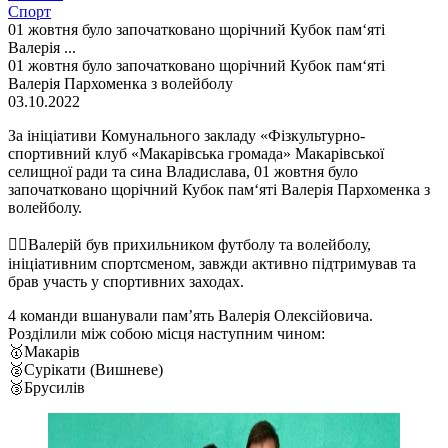
Спорт
01 жовтня було започатковано щорічний Кубок пам‘яті
Валерія ...
01 жовтня було започатковано щорічний Кубок пам‘яті
Валерія Пархоменка з волейболу
03.10.2022
За ініціативи Комунального закладу «Фізкультурно-
спортивний клуб «Макарівська громада» Макарівської
селищної ради та сина Владислава, 01 жовтня було
започатковано щорічний Кубок пам‘яті Валерія Пархоменка з
волейболу.
☝🏻Валерій був прихильником футболу та волейболу,
ініціативним спортсменом, завжди активно підтримував та
брав участь у спортивних заходах.
4 команди вшанували пам’ять Валерія Олексійовича.
Розділили між собою місця наступним чином:
🥇Макарів
🥈Сурікати (Вишневе)
🥉Брусилів