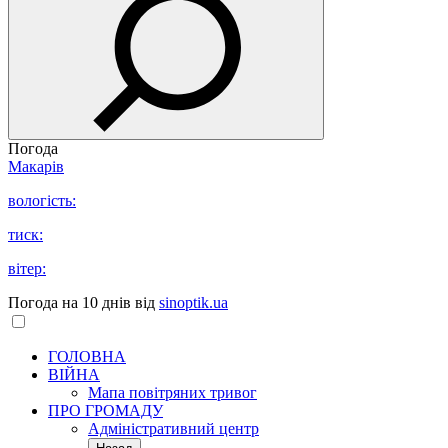
Погода
Макарів
вологість:
тиск:
вітер:
Погода на 10 днів від
sinoptik.ua
ГОЛОВНА
ВІЙНА
Мапа повітряних тривог
ПРО ГРОМАДУ
Aдміністративний центр