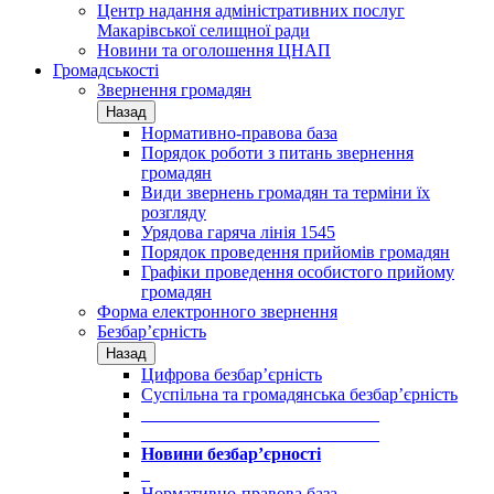
Центр надання адміністративних послуг
Макарівської селищної ради
Новини та оголошення ЦНАП
Громадськості
Звернення громадян
Назад
Нормативно-правова база
Порядок роботи з питань звернення
громадян
Види звернень громадян та терміни їх
розгляду
Урядова гаряча лінія 1545
Порядок проведення прийомів громадян
Графіки проведення особистого прийому
громадян
Форма електронного звернення
Безбар’єрність
Назад
Цифрова безбар’єрність
Суспільна та громадянська безбар’єрність
___________________________
___________________________
Новини безбар’єрності
_
Нормативно-правова база