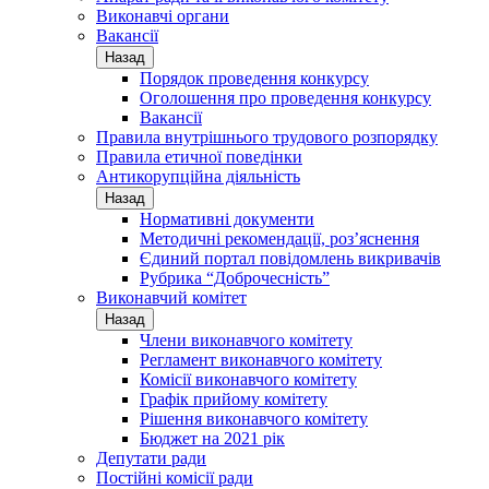
Виконавчі органи
Вакансії
Назад
Порядок проведення конкурсу
Оголошення про проведення конкурсу
Вакансії
Правила внутрішнього трудового розпорядку
Правила етичної поведінки
Антикорупційна діяльність
Назад
Нормативні документи
Методичні рекомендації, роз’яснення
Єдиний портал повідомлень викривачів
Рубрика “Доброчесність”
Виконавчий комітет
Назад
Члени виконавчого комітету
Регламент виконавчого комітету
Комісії виконавчого комітету
Графік прийому комітету
Рішення виконавчого комітету
Бюджет на 2021 рік
Депутати ради
Постійні комісії ради