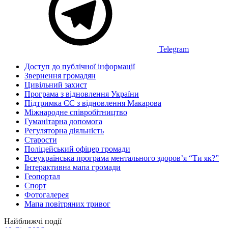
Telegram
Доступ до публічної інформації
Звернення громадян
Цивільний захист
Програма з відновлення України
Підтримка ЄС з відновлення Макарова
Міжнародне співробітництво
Гуманітарна допомога
Регуляторна діяльність
Старости
Поліцейський офіцер громади
Всеукраїнська програма ментального здоров’я “Ти як?”
Інтерактивна мапа громади
Геопортал
Спорт
Фотогалерея
Мапа повітряних тривог
Найближчі події