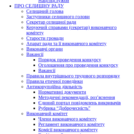
Нацсоцслужби
ПРО СЕЛИЩНУ РАДУ
Селищний голова
Заступники селищного голови
Секретар селищної ради
Керуючий справами (секретар) виконавчого
комітету
Старости громади
Апарат ради та її виконавчого комітету
Виконавчі органи
Вакансії
Порядок проведення конкурсу
Оголошення про проведення конкурсу
Вакансії
Правила внутрішнього трудового розпорядку
Правила етичної поведінки
Антикорупційна діяльність
Нормативні документи
Методичні рекомендації, роз’яснення
Єдиний портал повідомлень викривачів
Рубрика “Доброчесність”
Виконавчий комітет
Члени виконавчого комітету
Регламент виконавчого комітету
Комісії виконавчого комітету