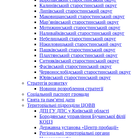
Калинівський старостинський округ
Липівський старостинський округ
Маковищанський старостинський округ
Мар’янівський старостинський округ
Мотижинський старостинський округ
Наливайківський старостинський округ
Небелицький старостинський округ
Ніжиловицький старостинський округ
Пашківський старостинський округ
Плахтянський старостинський округ
Ситняківський старостинський округ
Фасівський старостинський округ
Червонослобідський старостинський округ
Юрівський старостинський округ
Стратегія розвитку
Новини розроблення стратегії
Соціальний паспорт громади
Свята та пам’ятні дати
Територіальні підрозділи ЦОВВ
ДПІ ГУ ДПС у Київській області
Бородянське управління Бучанської філії
КОЦЗ
Державна установа «Центр пробації»
Регіональні територіальні органи