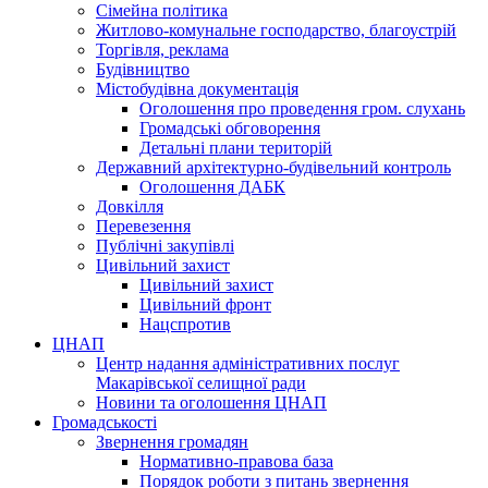
Сімейна політика
Житлово-комунальне господарство, благоустрій
Торгівля, реклама
Будівництво
Містобудівна документація
Оголошення про проведення гром. слухань
Громадські обговорення
Детальні плани територій
Державний архітектурно-будівельний контроль
Оголошення ДАБК
Довкілля
Перевезення
Публічні закупівлі
Цивільний захист
Цивільний захист
Цивільний фронт
Нацспротив
ЦНАП
Центр надання адміністративних послуг
Макарівської селищної ради
Новини та оголошення ЦНАП
Громадськості
Звернення громадян
Нормативно-правова база
Порядок роботи з питань звернення