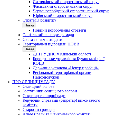
Ситняківський старостинський округ
Фасівський старостинський округ
Червонослобідський старостинський округ
Юрівський старостинський округ
Стратегія розвитку
Назад
Новини розроблення стратегії
Соціальний паспорт громади
Свята та пам’ятні дати
Територіальні підрозділи ЦОВВ
Назад
ДПІ ГУ ДПС у Київській області
Бородянське управління Бучанської філії
КОЦЗ
Державна установа «Центр пробації»
Регіональні територіальні органи
Нацсоцслужби
ПРО СЕЛИЩНУ РАДУ
Селищний голова
Заступники селищного голови
Секретар селищної ради
Керуючий справами (секретар) виконавчого
комітету
Старости громади
Апарат ради та її виконавчого комітету