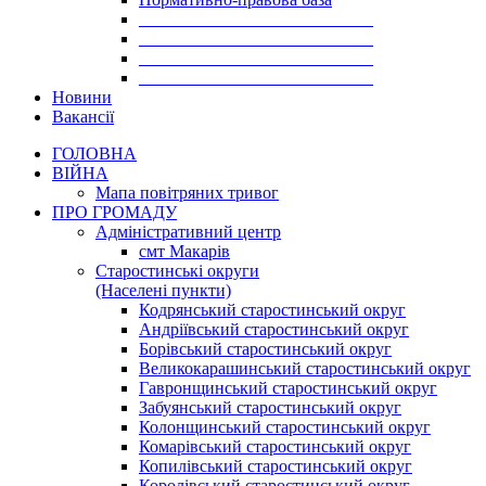
___________________________
___________________________
___________________________
___________________________
Новини
Вакансії
ГОЛОВНА
ВІЙНА
Мапа повітряних тривог
ПРО ГРОМАДУ
Aдміністративний центр
смт Макарів
Старостинські округи
(Населені пункти)
Кодрянський старостинський округ
Андріївський старостинський округ
Борівський старостинський округ
Великокарашинський старостинський округ
Гавронщинський старостинський округ
Забуянський старостинський округ
Колонщинський старостинський округ
Комарівський старостинський округ
Копилівський старостинський округ
Королівський старостинський округ