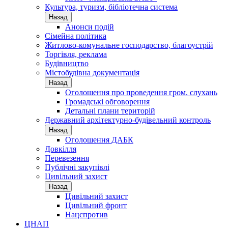
Культура, туризм, бібліотечна система
Назад
Анонси подій
Сімейна політика
Житлово-комунальне господарство, благоустрій
Торгівля, реклама
Будівництво
Містобудівна документація
Назад
Оголошення про проведення гром. слухань
Громадські обговорення
Детальні плани територій
Державний архітектурно-будівельний контроль
Назад
Оголошення ДАБК
Довкілля
Перевезення
Публічні закупівлі
Цивільний захист
Назад
Цивільний захист
Цивільний фронт
Нацспротив
ЦНАП