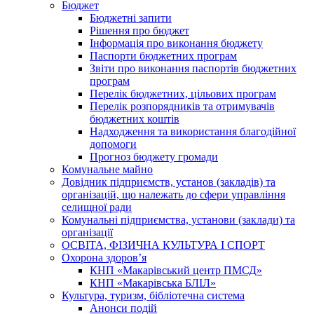
Бюджет
Бюджетні запити
Рішення про бюджет
Інформація про виконання бюджету
Паспорти бюджетних програм
Звіти про виконання паспортів бюджетних
програм
Перелік бюджетних, цільових програм
Перелік розпорядників та отримувачів
бюджетних коштів
Надходження та використання благодійної
допомоги
Прогноз бюджету громади
Комунальне майно
Довідник підприємств, установ (закладів) та
організацій, що належать до сфери управління
селищної ради
Комунальні підприємства, установи (заклади) та
організації
ОСВІТА, ФІЗИЧНА КУЛЬТУРА І СПОРТ
Охорона здоров’я
КНП «Макарівський центр ПМСД»
КНП «Макарівська БЛІЛ»
Культура, туризм, бібліотечна система
Анонси подій