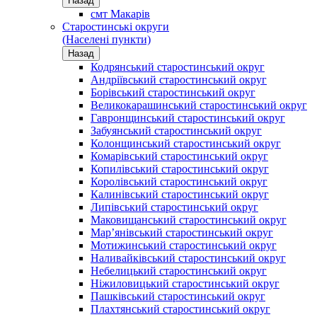
Назад
смт Макарів
Старостинські округи
(Населені пункти)
Назад
Кодрянський старостинський округ
Андріївський старостинський округ
Борівський старостинський округ
Великокарашинський старостинський округ
Гавронщинський старостинський округ
Забуянський старостинський округ
Колонщинський старостинський округ
Комарівський старостинський округ
Копилівський старостинський округ
Королівський старостинський округ
Калинівський старостинський округ
Липівський старостинський округ
Маковищанський старостинський округ
Мар’янівський старостинський округ
Мотижинський старостинський округ
Наливайківський старостинський округ
Небелицький старостинський округ
Ніжиловицький старостинський округ
Пашківський старостинський округ
Плахтянський старостинський округ