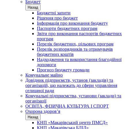
Бюджет
Назад
Бюджетні запити
Рішення про бюджет
Інформація про виконання бюджету
Паспорти бюджетних програм
Звіти про виконання паспортів бюджетних
програм
Перелік бюджетних, цільових програм
Перелік розпорядників та отримувачів
бюджетних коштів
Надходження та використання благодійної
допомоги
Прогноз бюджету громади
Комунальне майно
Довідник підприємств, установ (закладів) та
організацій, що належать до сфери управління
селищної ради
Комунальні підприємства, установи (заклади) та
організації
ОСВІТА, ФІЗИЧНА КУЛЬТУРА І СПОРТ
Охорона здоров’я
Назад
КНП «Макарівський центр ПМСД»
КНП «Макарівська БЛІЛ»