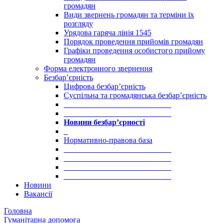
громадян
Види звернень громадян та терміни їх
розгляду
Урядова гаряча лінія 1545
Порядок проведення прийомів громадян
Графіки проведення особистого прийому
громадян
Форма електронного звернення
Безбар’єрність
Цифрова безбар’єрність
Суспільна та громадянська безбар’єрність
___________________________
___________________________
Новини безбар’єрності
_
Нормативно-правова база
___________________________
___________________________
___________________________
___________________________
Новини
Вакансії
Головна
Гуманітарна допомога