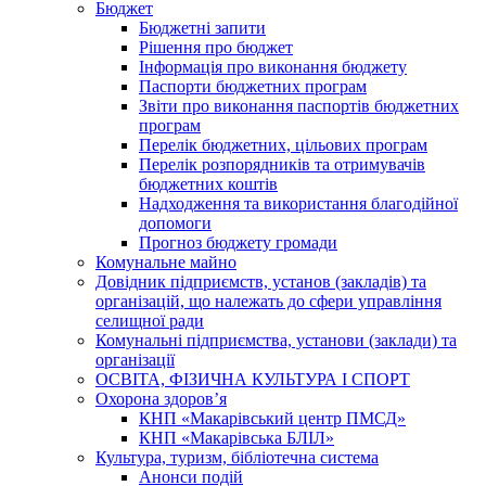
Бюджет
Бюджетні запити
Рішення про бюджет
Інформація про виконання бюджету
Паспорти бюджетних програм
Звіти про виконання паспортів бюджетних
програм
Перелік бюджетних, цільових програм
Перелік розпорядників та отримувачів
бюджетних коштів
Надходження та використання благодійної
допомоги
Прогноз бюджету громади
Комунальне майно
Довідник підприємств, установ (закладів) та
організацій, що належать до сфери управління
селищної ради
Комунальні підприємства, установи (заклади) та
організації
ОСВІТА, ФІЗИЧНА КУЛЬТУРА І СПОРТ
Охорона здоров’я
КНП «Макарівський центр ПМСД»
КНП «Макарівська БЛІЛ»
Культура, туризм, бібліотечна система
Анонси подій