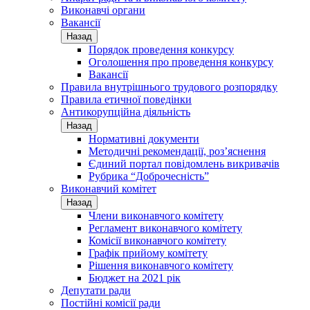
Виконавчі органи
Вакансії
Назад
Порядок проведення конкурсу
Оголошення про проведення конкурсу
Вакансії
Правила внутрішнього трудового розпорядку
Правила етичної поведінки
Антикорупційна діяльність
Назад
Нормативні документи
Методичні рекомендації, роз’яснення
Єдиний портал повідомлень викривачів
Рубрика “Доброчесність”
Виконавчий комітет
Назад
Члени виконавчого комітету
Регламент виконавчого комітету
Комісії виконавчого комітету
Графік прийому комітету
Рішення виконавчого комітету
Бюджет на 2021 рік
Депутати ради
Постійні комісії ради