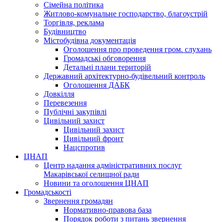
Сімейна політика
Житлово-комунальне господарство, благоустрій
Торгівля, реклама
Будівництво
Містобудівна документація
Оголошення про проведення гром. слухань
Громадські обговорення
Детальні плани територій
Державний архітектурно-будівельний контроль
Оголошення ДАБК
Довкілля
Перевезення
Публічні закупівлі
Цивільний захист
Цивільний захист
Цивільний фронт
Нацспротив
ЦНАП
Центр надання адміністративних послуг
Макарівської селищної ради
Новини та оголошення ЦНАП
Громадськості
Звернення громадян
Нормативно-правова база
Порядок роботи з питань звернення