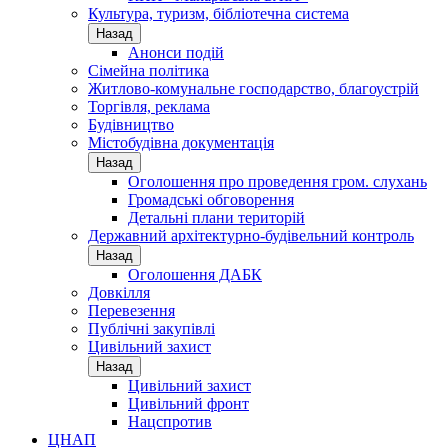
Культура, туризм, бібліотечна система
Назад
Анонси подій
Сімейна політика
Житлово-комунальне господарство, благоустрій
Торгівля, реклама
Будівництво
Містобудівна документація
Назад
Оголошення про проведення гром. слухань
Громадські обговорення
Детальні плани територій
Державний архітектурно-будівельний контроль
Назад
Оголошення ДАБК
Довкілля
Перевезення
Публічні закупівлі
Цивільний захист
Назад
Цивільний захист
Цивільний фронт
Нацспротив
ЦНАП