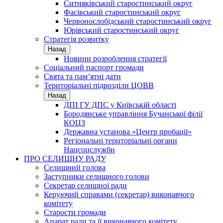
Ситняківський старостинський округ
Фасівський старостинський округ
Червонослобідський старостинський округ
Юрівський старостинський округ
Стратегія розвитку
Назад
Новини розроблення стратегії
Соціальний паспорт громади
Свята та пам’ятні дати
Територіальні підрозділи ЦОВВ
Назад
ДПІ ГУ ДПС у Київській області
Бородянське управління Бучанської філії
КОЦЗ
Державна установа «Центр пробації»
Регіональні територіальні органи
Нацсоцслужби
ПРО СЕЛИЩНУ РАДУ
Селищний голова
Заступники селищного голови
Секретар селищної ради
Керуючий справами (секретар) виконавчого
комітету
Старости громади
Апарат ради та її виконавчого комітету