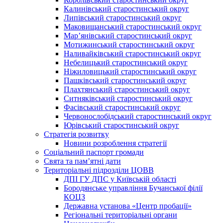
Калинівський старостинський округ
Липівський старостинський округ
Маковищанський старостинський округ
Мар’янівський старостинський округ
Мотижинський старостинський округ
Наливайківський старостинський округ
Небелицький старостинський округ
Ніжиловицький старостинський округ
Пашківський старостинський округ
Плахтянський старостинський округ
Ситняківський старостинський округ
Фасівський старостинський округ
Червонослобідський старостинський округ
Юрівський старостинський округ
Стратегія розвитку
Новини розроблення стратегії
Соціальний паспорт громади
Свята та пам’ятні дати
Територіальні підрозділи ЦОВВ
ДПІ ГУ ДПС у Київській області
Бородянське управління Бучанської філії
КОЦЗ
Державна установа «Центр пробації»
Регіональні територіальні органи