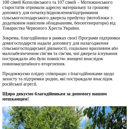
100 сімей Копилівського та 107 сімей – Мотижинського
старостатів отримали адресну матеріальну та грошову
допомогу для початку/відновлення/підтримання
сільськогосподарського джерела прибутку (мотоблоки з
додатковим навісним обладнанням, бензогенератори) від
Товариства Червоного Хреста України.
Зокрема, благодійники в рамках своєї Програми підтримки
домогосподарств надали допомогу для налагодження
сільськогосподарської діяльності, соціально вразливим або
малозабезпеченим сім’ям та сім’ям, чиї джерела існування
постраждали або були повністю знищені внаслідок
повномасштабного вторгнення.
Продовжуємо плідну співпрацю з благодійниками щодо
захисту та підтримки родин, які постраждали внаслідок
російської агресії.
Щиро дякуємо благодійникам за допомогу нашим
мешканцям!