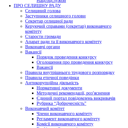
Нацсоцслужби
ПРО СЕЛИЩНУ РАДУ
Селищний голова
Заступники селищного голови
Секретар селищної ради
Керуючий справами (секретар) виконавчого
комітету
Старости громади
Апарат ради та її виконавчого комітету
Виконавчі органи
Вакансії
Порядок проведення конкурсу
Оголошення про проведення конкурсу
Вакансії
Правила внутрішнього трудового розпорядку
Правила етичної поведінки
Антикорупційна діяльність
Нормативні документи
Методичні рекомендації, роз’яснення
Єдиний портал повідомлень викривачів
Рубрика “Доброчесність”
Виконавчий комітет
Члени виконавчого комітету
Регламент виконавчого комітету
Комісії виконавчого комітету