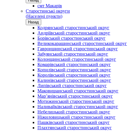
Назад
смт Макарів
Старостинські округи
(Населені пункти)
Назад
Кодрянський старостинський округ
Андріївський старостинський округ
Борівський старостинський округ
Великокарашинський старостинський округ
Гавронщинський старостинський округ
Забуянський старостинський округ
Колонщинський старостинський округ
Комарівський старостинський округ
Копилівський старостинський округ
Королівський старостинський округ
Калинівський старостинський округ
Липівський старостинський округ
Маковищанський старостинський округ
Мар’янівський старостинський округ
Мотижинський старостинський округ
Наливайківський старостинський округ
Небелицький старостинський округ
Ніжиловицький старостинський округ
Пашківський старостинський округ
Плахтянський старостинський округ