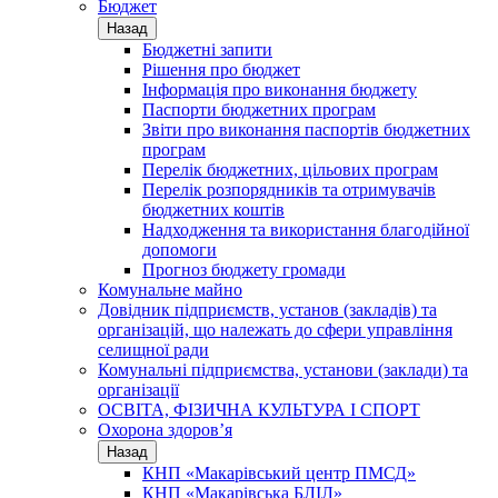
Бюджет
Назад
Бюджетні запити
Рішення про бюджет
Інформація про виконання бюджету
Паспорти бюджетних програм
Звіти про виконання паспортів бюджетних
програм
Перелік бюджетних, цільових програм
Перелік розпорядників та отримувачів
бюджетних коштів
Надходження та використання благодійної
допомоги
Прогноз бюджету громади
Комунальне майно
Довідник підприємств, установ (закладів) та
організацій, що належать до сфери управління
селищної ради
Комунальні підприємства, установи (заклади) та
організації
ОСВІТА, ФІЗИЧНА КУЛЬТУРА І СПОРТ
Охорона здоров’я
Назад
КНП «Макарівський центр ПМСД»
КНП «Макарівська БЛІЛ»