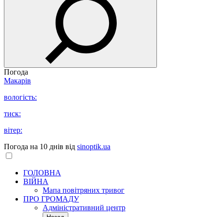
Погода
Макарів
вологість:
тиск:
вітер:
Погода на 10 днів від
sinoptik.ua
ГОЛОВНА
ВІЙНА
Мапа повітряних тривог
ПРО ГРОМАДУ
Aдміністративний центр