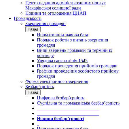
Центр надання адміністративних послуг
Макарівської селищної ради
Новини та оголошення ЦНАП
Громадськості
Звернення громадян
Назад
Нормативно-правова база
Порядок роботи з питань звернення
громадян
Види звернень громадян та терміни їх
розгляду
Урядова гаряча лінія 1545
Порядок проведення прийомів громадян
Графіки проведення особистого прийому
громадян
Форма електронного звернення
Безбар’єрність
Назад
Цифрова безбар’єрність
Суспільна та громадянська безбар’єрність
___________________________
___________________________
Новини безбар’єрності
_
Нормативно-правова база