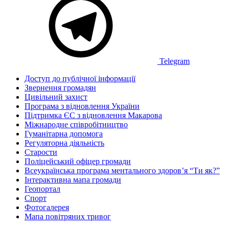
Telegram
Доступ до публічної інформації
Звернення громадян
Цивільний захист
Програма з відновлення України
Підтримка ЄС з відновлення Макарова
Міжнародне співробітництво
Гуманітарна допомога
Регуляторна діяльність
Старости
Поліцейський офіцер громади
Всеукраїнська програма ментального здоров’я “Ти як?”
Інтерактивна мапа громади
Геопортал
Спорт
Фотогалерея
Мапа повітряних тривог