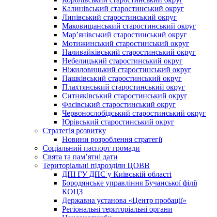
Калинівський старостинський округ
Липівський старостинський округ
Маковищанський старостинський округ
Мар’янівський старостинський округ
Мотижинський старостинський округ
Наливайківський старостинський округ
Небелицький старостинський округ
Ніжиловицький старостинський округ
Пашківський старостинський округ
Плахтянський старостинський округ
Ситняківський старостинський округ
Фасівський старостинський округ
Червонослобідський старостинський округ
Юрівський старостинський округ
Стратегія розвитку
Новини розроблення стратегії
Соціальний паспорт громади
Свята та пам’ятні дати
Територіальні підрозділи ЦОВВ
ДПІ ГУ ДПС у Київській області
Бородянське управління Бучанської філії
КОЦЗ
Державна установа «Центр пробації»
Регіональні територіальні органи