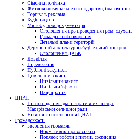
Сімейна політика
Житлово-комунальне господарство, благоустрій
Торгівля, реклама
Будівництво
Містобудівна документація
Оголошення про проведення гром. слухань
Громадські обговорення
Детальні плани територій
Державний архітектурно-будівельний контроль
Оголошення ДАБК
Довкілля
Перевезення
Публічні закупівлі
Цивільний захист
Цивільний захист
Цивільний фронт
Нацспротив
ЦНАП
Центр надання адміністративних послуг
Макарівської селищної ради
Новини та оголошення ЦНАП
Громадськості
Звернення громадян
Нормативно-правова база
Порядок роботи з питань звернення