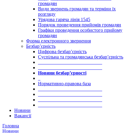
громадян
Види звернень громадян та терміни їх
розгляду
Урядова гаряча лінія 1545
Порядок проведення прийомів громадян
Графіки проведення особистого прийому
громадян
Форма електронного звернення
Безбар’єрність
Цифрова безбар’єрність
Суспільна та громадянська безбар’єрність
___________________________
___________________________
Новини безбар’єрності
_
Нормативно-правова база
___________________________
___________________________
___________________________
___________________________
Новини
Вакансії
Головна
Новини