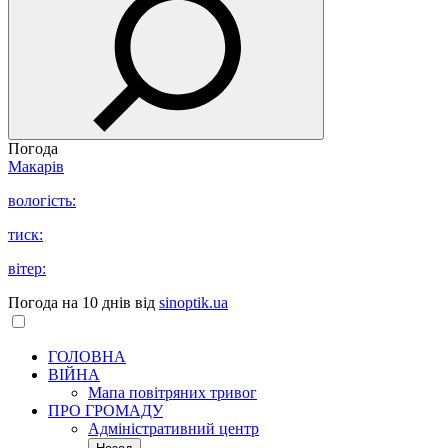
Погода
Макарів
вологість:
тиск:
вітер:
Погода на 10 днів від
sinoptik.ua
ГОЛОВНА
ВІЙНА
Мапа повітряних тривог
ПРО ГРОМАДУ
Aдміністративний центр