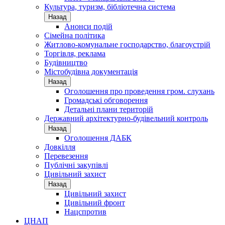
Культура, туризм, бібліотечна система
Назад
Анонси подій
Сімейна політика
Житлово-комунальне господарство, благоустрій
Торгівля, реклама
Будівництво
Містобудівна документація
Назад
Оголошення про проведення гром. слухань
Громадські обговорення
Детальні плани територій
Державний архітектурно-будівельний контроль
Назад
Оголошення ДАБК
Довкілля
Перевезення
Публічні закупівлі
Цивільний захист
Назад
Цивільний захист
Цивільний фронт
Нацспротив
ЦНАП