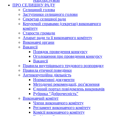
Нацсоцслужби
ПРО СЕЛИЩНУ РАДУ
Селищний голова
Заступники селищного голови
Секретар селищної ради
Керуючий справами (секретар) виконавчого
комітету
Старости громади
Апарат ради та її виконавчого комітету
Виконавчі органи
Вакансії
Порядок проведення конкурсу
Оголошення про проведення конкурсу
Вакансії
Правила внутрішнього трудового розпорядку
Правила етичної поведінки
Антикорупційна діяльність
Нормативні документи
Методичні рекомендації, роз’яснення
Єдиний портал повідомлень викривачів
Рубрика “Доброчесність”
Виконавчий комітет
Члени виконавчого комітету
Регламент виконавчого комітету
Комісії виконавчого комітету