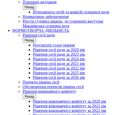
Пленарні засідання
Назад
Відеозаписи сесій та комісій селищної ради
Нормативне забезпечення
Реєстр судових рішень, де стороною виступає
Макарівська селищна рада
НОРМОТВОРЧА ДІЯЛЬНІСТЬ
Рішення сесії ради
Назад
Результати голосування
Рішення сесії ради за 2020 рік
Рішення сесії ради за 2023 рік
Рішення сесії ради за 2024 рік
Рішення сесії ради за 2021 рік
Рішення сесії ради за 2022 рік
Рішення сесії ради за 2025 рік
Рішення сесії ради за 2026 рік
Проекти рішень сесії
Обговорення проектів рішень сесії
Рішення виконавчого комітету
Назад
Рішення виконавчого комітету за 2020 рік
Рішення виконавчого комітету за 2021 рік
Рішення виконавчого комітету за 2022 рік