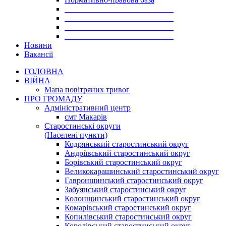
___________________________
___________________________
___________________________
___________________________
Новини
Вакансії
ГОЛОВНА
ВІЙНА
Мапа повітряних тривог
ПРО ГРОМАДУ
Aдміністративний центр
смт Макарів
Старостинські округи
(Населені пункти)
Кодрянський старостинський округ
Андріївський старостинський округ
Борівський старостинський округ
Великокарашинський старостинський округ
Гавронщинський старостинський округ
Забуянський старостинський округ
Колонщинський старостинський округ
Комарівський старостинський округ
Копилівський старостинський округ
Королівський старостинський округ