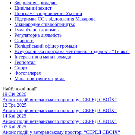
Звернення громадян
Цивільний захист
Програма з відновлення України
Підтримка ЄС з відновлення Макарова
Міжнародне співробітництво
Гуманітарна допомога
Регуляторна діяльність
Старости
Поліцейський офіцер громади
Всеукраїнська програма ментального здоров’я “Ти як?”
Інтерактивна мапа громади
Геопортал
Спорт
Фотогалерея
Мапа повітряних тривог
Найближчі події
19 Січ 2026
Анонс подій ветеранського простору “СЕРЕД СВОЇХ”
12 Тра 2025
Анонс подій ветеранського простору “СЕРЕД СВОЇХ“
14 Кві 2025
Анонс подій ветеранського простору “СЕРЕД СВОЇХ“
07 Кві 2025
Анонс подій у ветеранському просторі “СЕРЕД СВОЇХ“