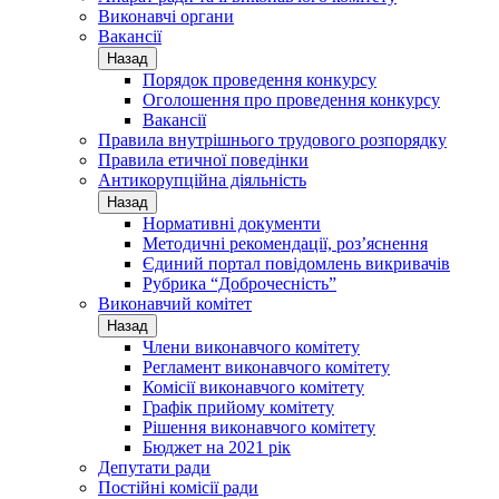
Виконавчі органи
Вакансії
Назад
Порядок проведення конкурсу
Оголошення про проведення конкурсу
Вакансії
Правила внутрішнього трудового розпорядку
Правила етичної поведінки
Антикорупційна діяльність
Назад
Нормативні документи
Методичні рекомендації, роз’яснення
Єдиний портал повідомлень викривачів
Рубрика “Доброчесність”
Виконавчий комітет
Назад
Члени виконавчого комітету
Регламент виконавчого комітету
Комісії виконавчого комітету
Графік прийому комітету
Рішення виконавчого комітету
Бюджет на 2021 рік
Депутати ради
Постійні комісії ради