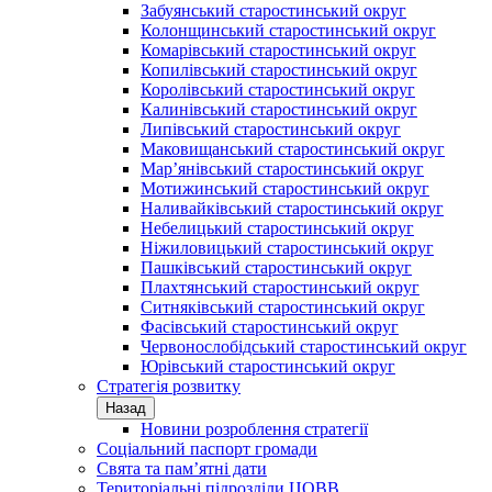
Забуянський старостинський округ
Колонщинський старостинський округ
Комарівський старостинський округ
Копилівський старостинський округ
Королівський старостинський округ
Калинівський старостинський округ
Липівський старостинський округ
Маковищанський старостинський округ
Мар’янівський старостинський округ
Мотижинський старостинський округ
Наливайківський старостинський округ
Небелицький старостинський округ
Ніжиловицький старостинський округ
Пашківський старостинський округ
Плахтянський старостинський округ
Ситняківський старостинський округ
Фасівський старостинський округ
Червонослобідський старостинський округ
Юрівський старостинський округ
Стратегія розвитку
Назад
Новини розроблення стратегії
Соціальний паспорт громади
Свята та пам’ятні дати
Територіальні підрозділи ЦОВВ