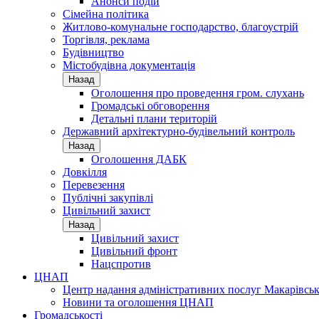
Анонси подій
Сімейна політика
Житлово-комунальне господарство, благоустрій
Торгівля, реклама
Будівництво
Містобудівна документація
Назад
Оголошення про проведення гром. слухань
Громадські обговорення
Детальні плани територій
Державний архітектурно-будівельний контроль
Назад
Оголошення ДАБК
Довкілля
Перевезення
Публічні закупівлі
Цивільний захист
Назад
Цивільний захист
Цивільний фронт
Нацспротив
ЦНАП
Центр надання адміністративних послуг Макарівськ
Новини та оголошення ЦНАП
Громадськості