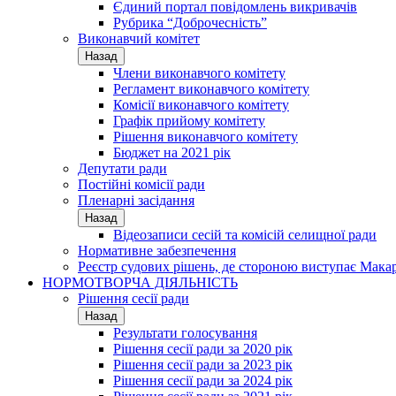
Єдиний портал повідомлень викривачів
Рубрика “Доброчесність”
Виконавчий комітет
Назад
Члени виконавчого комітету
Регламент виконавчого комітету
Комісії виконавчого комітету
Графік прийому комітету
Рішення виконавчого комітету
Бюджет на 2021 рік
Депутати ради
Постійні комісії ради
Пленарні засідання
Назад
Відеозаписи сесій та комісій селищної ради
Нормативне забезпечення
Реєстр судових рішень, де стороною виступає Мака
НОРМОТВОРЧА ДІЯЛЬНІСТЬ
Рішення сесії ради
Назад
Результати голосування
Рішення сесії ради за 2020 рік
Рішення сесії ради за 2023 рік
Рішення сесії ради за 2024 рік