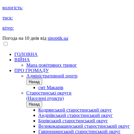
вологість:
тиск:
вітер:
Погода на 10 днів від
sinoptik.ua
ГОЛОВНА
ВІЙНА
Мапа повітряних тривог
ПРО ГРОМАДУ
Aдміністративний центр
Назад
смт Макарів
Старостинські округи
(Населені пункти)
Назад
Кодрянський старостинський округ
Андріївський старостинський округ
Борівський старостинський округ
Великокарашинський старостинський округ
Гавронщинський старостинський округ