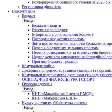
Розпорядження селищного голови за 2026 рік
Регуляторна діяльність
Відкриті дані
Бюджет
Назад
Бюджетні запити
Рішення про бюджет
Інформація про виконання бюджету
Паспорти бюджетних програм
Звіти про виконання паспортів бюджетних пр
Перелік бюджетних, цільових програм
Перелік розпорядників та отримувачів бюдже
Надходження та використання благодійної до
Прогноз бюджету громади
Комунальне майно
Довідник підприємств, установ (закладів) та органі
Комунальні підприємства, установи (заклади) та орг
ОСВІТА, ФІЗИЧНА КУЛЬТУРА І СПОРТ
Охорона здоров’я
Назад
КНП «Макарівський центр ПМСД»
КНП «Макарівська БЛІЛ»
Культура, туризм, бібліотечна система
Назад