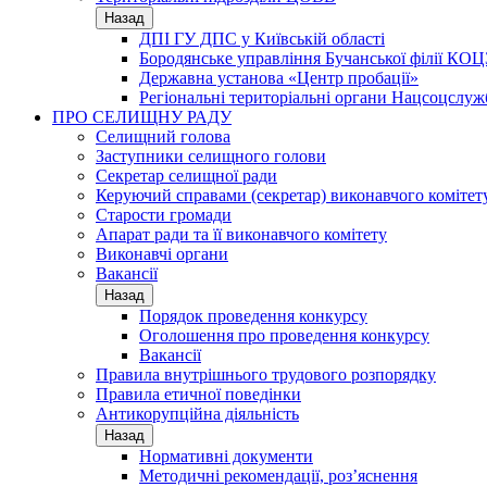
Назад
ДПІ ГУ ДПС у Київській області
Бородянське управління Бучанської філії КОЦ
Державна установа «Центр пробації»
Регіональні територіальні органи Нацсоцслу
ПРО СЕЛИЩНУ РАДУ
Селищний голова
Заступники селищного голови
Секретар селищної ради
Керуючий справами (секретар) виконавчого комітет
Старости громади
Апарат ради та її виконавчого комітету
Виконавчі органи
Вакансії
Назад
Порядок проведення конкурсу
Оголошення про проведення конкурсу
Вакансії
Правила внутрішнього трудового розпорядку
Правила етичної поведінки
Антикорупційна діяльність
Назад
Нормативні документи
Методичні рекомендації, роз’яснення