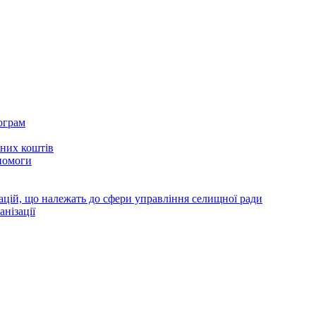
ограм
тних коштів
помоги
зацій, що належать до сфери управління селищної ради
анізації