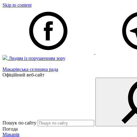
Skip to content
Людям із порушенням зору
Макарівська селищна рада
Офіційний веб-сайт
Пошук по сайту
Погода
Макарів