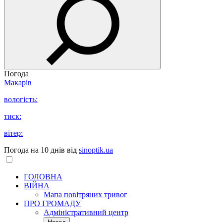
Погода
Макарів
вологість:
тиск:
вітер:
Погода на 10 днів від
sinoptik.ua
ГОЛОВНА
ВІЙНА
Мапа повітряних тривог
ПРО ГРОМАДУ
Aдміністративний центр