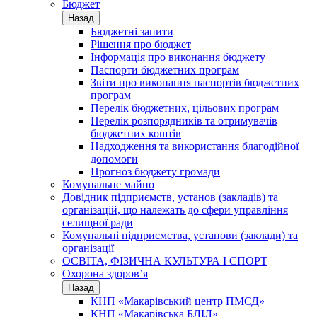
Бюджет
Назад
Бюджетні запити
Рішення про бюджет
Інформація про виконання бюджету
Паспорти бюджетних програм
Звіти про виконання паспортів бюджетних
програм
Перелік бюджетних, цільових програм
Перелік розпорядників та отримувачів
бюджетних коштів
Надходження та використання благодійної
допомоги
Прогноз бюджету громади
Комунальне майно
Довідник підприємств, установ (закладів) та
організацій, що належать до сфери управління
селищної ради
Комунальні підприємства, установи (заклади) та
організації
ОСВІТА, ФІЗИЧНА КУЛЬТУРА І СПОРТ
Охорона здоров’я
Назад
КНП «Макарівський центр ПМСД»
КНП «Макарівська БЛІЛ»