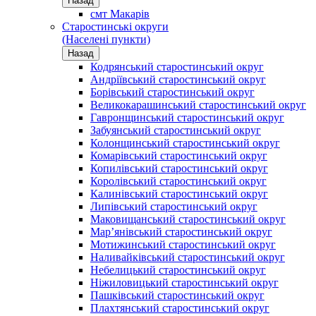
Назад
смт Макарів
Старостинські округи
(Населені пункти)
Назад
Кодрянський старостинський округ
Андріївський старостинський округ
Борівський старостинський округ
Великокарашинський старостинський округ
Гавронщинський старостинський округ
Забуянський старостинський округ
Колонщинський старостинський округ
Комарівський старостинський округ
Копилівський старостинський округ
Королівський старостинський округ
Калинівський старостинський округ
Липівський старостинський округ
Маковищанський старостинський округ
Мар’янівський старостинський округ
Мотижинський старостинський округ
Наливайківський старостинський округ
Небелицький старостинський округ
Ніжиловицький старостинський округ
Пашківський старостинський округ
Плахтянський старостинський округ