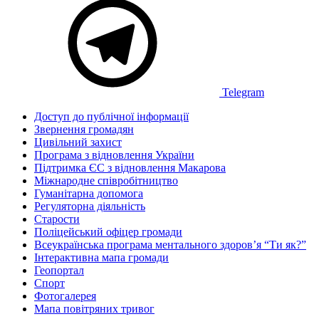
Telegram
Доступ до публічної інформації
Звернення громадян
Цивільний захист
Програма з відновлення України
Підтримка ЄС з відновлення Макарова
Міжнародне співробітництво
Гуманітарна допомога
Регуляторна діяльність
Старости
Поліцейський офіцер громади
Всеукраїнська програма ментального здоров’я “Ти як?”
Інтерактивна мапа громади
Геопортал
Спорт
Фотогалерея
Мапа повітряних тривог