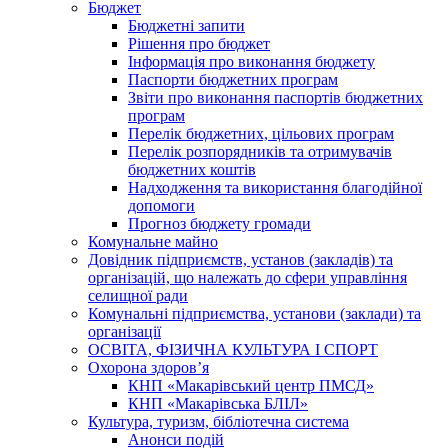
Бюджет
Бюджетні запити
Рішення про бюджет
Інформація про виконання бюджету
Паспорти бюджетних програм
Звіти про виконання паспортів бюджетних
програм
Перелік бюджетних, цільових програм
Перелік розпорядників та отримувачів
бюджетних коштів
Надходження та використання благодійної
допомоги
Прогноз бюджету громади
Комунальне майно
Довідник підприємств, установ (закладів) та
організацій, що належать до сфери управління
селищної ради
Комунальні підприємства, установи (заклади) та
організації
ОСВІТА, ФІЗИЧНА КУЛЬТУРА І СПОРТ
Охорона здоров’я
КНП «Макарівський центр ПМСД»
КНП «Макарівська БЛІЛ»
Культура, туризм, бібліотечна система
Анонси подій