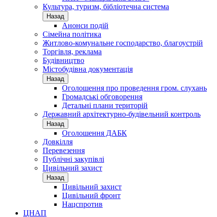
Культура, туризм, бібліотечна система
Назад
Анонси подій
Сімейна політика
Житлово-комунальне господарство, благоустрій
Торгівля, реклама
Будівництво
Містобудівна документація
Назад
Оголошення про проведення гром. слухань
Громадські обговорення
Детальні плани територій
Державний архітектурно-будівельний контроль
Назад
Оголошення ДАБК
Довкілля
Перевезення
Публічні закупівлі
Цивільний захист
Назад
Цивільний захист
Цивільний фронт
Нацспротив
ЦНАП