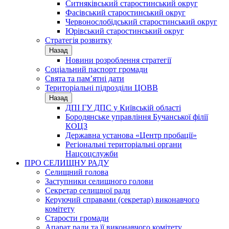
Ситняківський старостинський округ
Фасівський старостинський округ
Червонослобідський старостинський округ
Юрівський старостинський округ
Стратегія розвитку
Назад
Новини розроблення стратегії
Соціальний паспорт громади
Свята та пам’ятні дати
Територіальні підрозділи ЦОВВ
Назад
ДПІ ГУ ДПС у Київській області
Бородянське управління Бучанської філії
КОЦЗ
Державна установа «Центр пробації»
Регіональні територіальні органи
Нацсоцслужби
ПРО СЕЛИЩНУ РАДУ
Селищний голова
Заступники селищного голови
Секретар селищної ради
Керуючий справами (секретар) виконавчого
комітету
Старости громади
Апарат ради та її виконавчого комітету