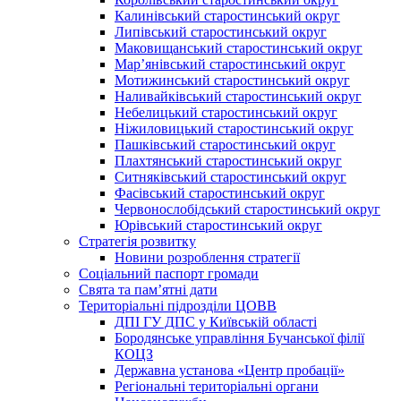
Калинівський старостинський округ
Липівський старостинський округ
Маковищанський старостинський округ
Мар’янівський старостинський округ
Мотижинський старостинський округ
Наливайківський старостинський округ
Небелицький старостинський округ
Ніжиловицький старостинський округ
Пашківський старостинський округ
Плахтянський старостинський округ
Ситняківський старостинський округ
Фасівський старостинський округ
Червонослобідський старостинський округ
Юрівський старостинський округ
Стратегія розвитку
Новини розроблення стратегії
Соціальний паспорт громади
Свята та пам’ятні дати
Територіальні підрозділи ЦОВВ
ДПІ ГУ ДПС у Київській області
Бородянське управління Бучанської філії
КОЦЗ
Державна установа «Центр пробації»
Регіональні територіальні органи