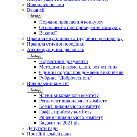
Виконавчі органи
Вакансії
Назад
Порядок проведення конкурсу
Оголошення про проведення конкурсу
Вакансії
Правила внутрішнього трудового розпорядку
Правила етичної поведінки
Антикорупційна діяльність
Назад
Нормативні документи
Методичні рекомендації, роз’яснення
Єдиний портал повідомлень викривачів
Рубрика “Доброчесність”
Виконавчий комітет
Назад
Члени виконавчого комітету
Регламент виконавчого комітету
Комісії виконавчого комітету
Графік прийому комітету
Рішення виконавчого комітету
Бюджет на 2021 рік
Депутати ради
Постійні комісії ради