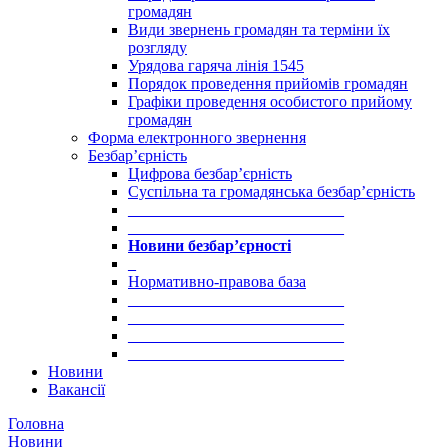
громадян
Види звернень громадян та терміни їх
розгляду
Урядова гаряча лінія 1545
Порядок проведення прийомів громадян
Графіки проведення особистого прийому
громадян
Форма електронного звернення
Безбар’єрність
Цифрова безбар’єрність
Суспільна та громадянська безбар’єрність
___________________________
___________________________
Новини безбар’єрності
_
Нормативно-правова база
___________________________
___________________________
___________________________
___________________________
Новини
Вакансії
Головна
Новини