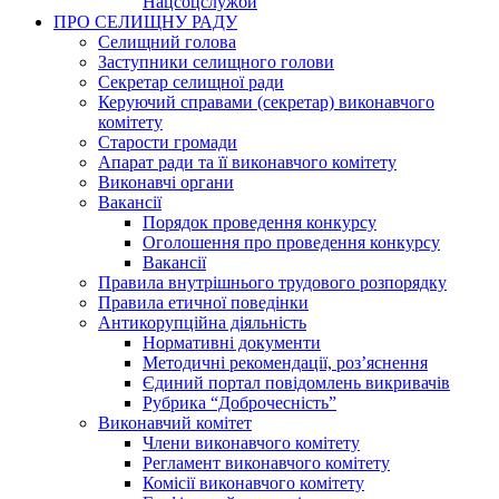
Нацсоцслужби
ПРО СЕЛИЩНУ РАДУ
Селищний голова
Заступники селищного голови
Секретар селищної ради
Керуючий справами (секретар) виконавчого
комітету
Старости громади
Апарат ради та її виконавчого комітету
Виконавчі органи
Вакансії
Порядок проведення конкурсу
Оголошення про проведення конкурсу
Вакансії
Правила внутрішнього трудового розпорядку
Правила етичної поведінки
Антикорупційна діяльність
Нормативні документи
Методичні рекомендації, роз’яснення
Єдиний портал повідомлень викривачів
Рубрика “Доброчесність”
Виконавчий комітет
Члени виконавчого комітету
Регламент виконавчого комітету
Комісії виконавчого комітету