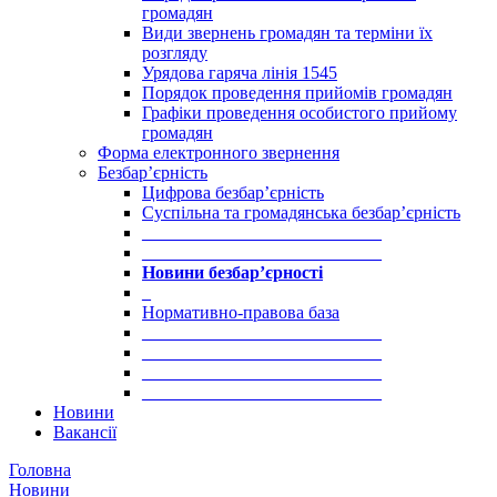
громадян
Види звернень громадян та терміни їх
розгляду
Урядова гаряча лінія 1545
Порядок проведення прийомів громадян
Графіки проведення особистого прийому
громадян
Форма електронного звернення
Безбар’єрність
Цифрова безбар’єрність
Суспільна та громадянська безбар’єрність
___________________________
___________________________
Новини безбар’єрності
_
Нормативно-правова база
___________________________
___________________________
___________________________
___________________________
Новини
Вакансії
Головна
Новини