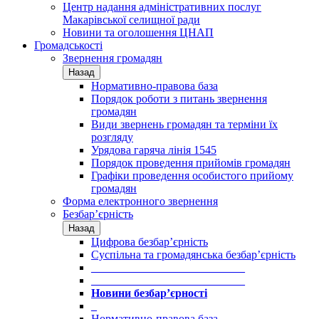
Центр надання адміністративних послуг
Макарівської селищної ради
Новини та оголошення ЦНАП
Громадськості
Звернення громадян
Назад
Нормативно-правова база
Порядок роботи з питань звернення
громадян
Види звернень громадян та терміни їх
розгляду
Урядова гаряча лінія 1545
Порядок проведення прийомів громадян
Графіки проведення особистого прийому
громадян
Форма електронного звернення
Безбар’єрність
Назад
Цифрова безбар’єрність
Суспільна та громадянська безбар’єрність
___________________________
___________________________
Новини безбар’єрності
_
Нормативно-правова база