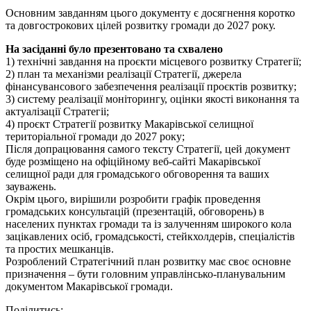
Основним завданням цього документу є досягнення коротко
та довгострокових цілей розвитку громади до 2027 року.
На засіданні було презентовано та схвалено
1) технічні завдання на проєкти місцевого розвитку Стратегії;
2) план та механізми реалізації Стратегії, джерела
фінансувансового забезпечення реалізації проєктів розвитку;
3) систему реалізації моніторингу, оцінки якості виконання та
актуалізації Стратегіі;
4) проєкт Стратегії розвитку Макарівської селищної
територіальної громади до 2027 року;
Після допрацювання самого тексту Стратегії, цей документ
буде розміщено на офіційному веб-сайті Макарівської
селищної ради для громадського обговорення та ваших
зауважень.
Окрім цього, вирішили розробити графік проведення
громадських консультацій (презентацій, обговорень) в
населених пунктах громади та із залученням широкого кола
зацікавлених осіб, громадськості, стейкхолдерів, спеціалістів
та простих мешканців.
Pозроблений Стратегічний план розвитку має своє основне
призначення – бути головним управлінсько-планувальним
документом Макарівської громади.
Поділитись: