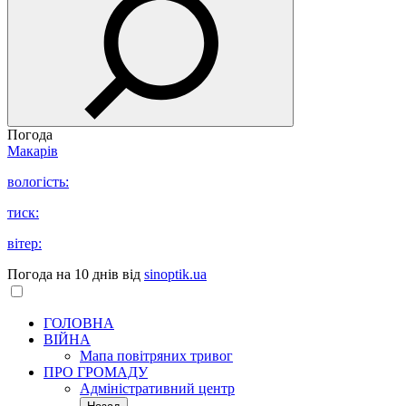
Погода
Макарів
вологість:
тиск:
вітер:
Погода на 10 днів від
sinoptik.ua
ГОЛОВНА
ВІЙНА
Мапа повітряних тривог
ПРО ГРОМАДУ
Aдміністративний центр