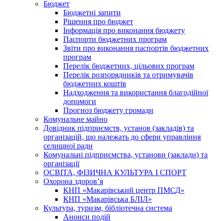
Бюджет
Бюджетні запити
Рішення про бюджет
Інформація про виконання бюджету
Паспорти бюджетних програм
Звіти про виконання паспортів бюджетних
програм
Перелік бюджетних, цільових програм
Перелік розпорядників та отримувачів
бюджетних коштів
Надходження та використання благодійної
допомоги
Прогноз бюджету громади
Комунальне майно
Довідник підприємств, установ (закладів) та
організацій, що належать до сфери управління
селищної ради
Комунальні підприємства, установи (заклади) та
організації
ОСВІТА, ФІЗИЧНА КУЛЬТУРА І СПОРТ
Охорона здоров’я
КНП «Макарівський центр ПМСД»
КНП «Макарівська БЛІЛ»
Культура, туризм, бібліотечна система
Анонси подій