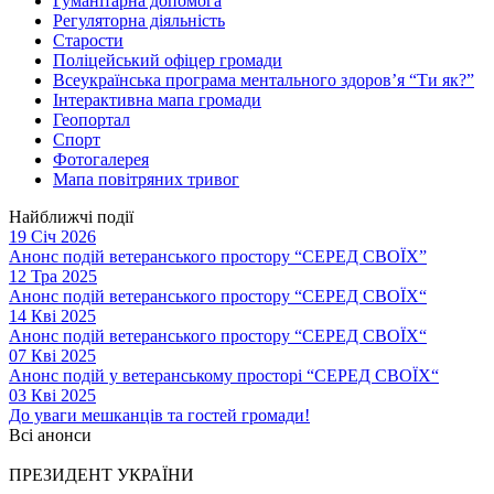
Гуманітарна допомога
Регуляторна діяльність
Старости
Поліцейський офіцер громади
Всеукраїнська програма ментального здоров’я “Ти як?”
Інтерактивна мапа громади
Геопортал
Спорт
Фотогалерея
Мапа повітряних тривог
Найближчі події
19 Січ 2026
Анонс подій ветеранського простору “СЕРЕД СВОЇХ”
12 Тра 2025
Анонс подій ветеранського простору “СЕРЕД СВОЇХ“
14 Кві 2025
Анонс подій ветеранського простору “СЕРЕД СВОЇХ“
07 Кві 2025
Анонс подій у ветеранському просторі “СЕРЕД СВОЇХ“
03 Кві 2025
До уваги мешканців та гостей громади!
Всі анонси
ПРЕЗИДЕНТ УКРАЇНИ