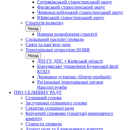
Ситняківський старостинський округ
Фасівський старостинський округ
Червонослобідський старостинський округ
Юрівський старостинський округ
Стратегія розвитку
Назад
Новини розроблення стратегії
Соціальний паспорт громади
Свята та пам’ятні дати
Територіальні підрозділи ЦОВВ
Назад
ДПІ ГУ ДПС у Київській області
Бородянське управління Бучанської філії
КОЦЗ
Державна установа «Центр пробації»
Регіональні територіальні органи
Нацсоцслужби
ПРО СЕЛИЩНУ РАДУ
Селищний голова
Заступники селищного голови
Секретар селищної ради
Керуючий справами (секретар) виконавчого
комітету
Старости громади
Апарат ради та її виконавчого комітету