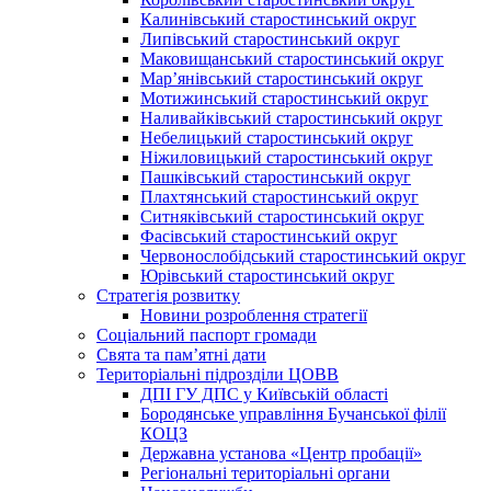
Калинівський старостинський округ
Липівський старостинський округ
Маковищанський старостинський округ
Мар’янівський старостинський округ
Мотижинський старостинський округ
Наливайківський старостинський округ
Небелицький старостинський округ
Ніжиловицький старостинський округ
Пашківський старостинський округ
Плахтянський старостинський округ
Ситняківський старостинський округ
Фасівський старостинський округ
Червонослобідський старостинський округ
Юрівський старостинський округ
Стратегія розвитку
Новини розроблення стратегії
Соціальний паспорт громади
Свята та пам’ятні дати
Територіальні підрозділи ЦОВВ
ДПІ ГУ ДПС у Київській області
Бородянське управління Бучанської філії
КОЦЗ
Державна установа «Центр пробації»
Регіональні територіальні органи