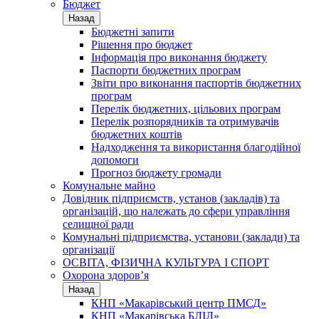
Бюджет
Назад
Бюджетні запити
Рішення про бюджет
Інформація про виконання бюджету
Паспорти бюджетних програм
Звіти про виконання паспортів бюджетних
програм
Перелік бюджетних, цільових програм
Перелік розпорядників та отримувачів
бюджетних коштів
Надходження та використання благодійної
допомоги
Прогноз бюджету громади
Комунальне майно
Довідник підприємств, установ (закладів) та
організацій, що належать до сфери управління
селищної ради
Комунальні підприємства, установи (заклади) та
організації
ОСВІТА, ФІЗИЧНА КУЛЬТУРА І СПОРТ
Охорона здоров’я
Назад
КНП «Макарівський центр ПМСД»
КНП «Макарівська БЛІЛ»