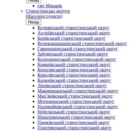
Назад
смт Макарів
Старостинські округи
(Населені пункти)
Назад
Кодрянський старостинський округ
Андріївський старостинський округ
Борівський старостинський округ
Великокарашинський старостинський округ
Гавронщинський старостинський округ
Забуянський старостинський округ
Колонщинський старостинський округ
Комарівський старостинський округ
Копилівський старостинський округ
Королівський старостинський округ
Калинівський старостинський округ
Липівський старостинський округ
Маковищанський старостинський округ
Мар’янівський старостинський округ
Мотижинський старостинський округ
Наливайківський старостинський округ
Небелицький старостинський округ
Ніжиловицький старостинський округ
Пашківський старостинський округ
Плахтянський старостинський округ