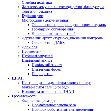
Сімейна політика
Житлово-комунальне господарство, благоустрій
Торгівля, реклама
Будівництво
Містобудівна документація
Оголошення про проведення гром. слухань
Громадські обговорення
Детальні плани територій
Державний архітектурно-будівельний контроль
Оголошення ДАБК
Довкілля
Перевезення
Публічні закупівлі
Цивільний захист
Цивільний захист
Цивільний фронт
Нацспротив
ЦНАП
Центр надання адміністративних послуг
Макарівської селищної ради
Новини та оголошення ЦНАП
Громадськості
Звернення громадян
Нормативно-правова база
Порядок роботи з питань звернення