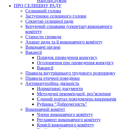
Нацсоцслужби
ПРО СЕЛИЩНУ РАДУ
Селищний голова
Заступники селищного голови
Секретар селищної ради
Керуючий справами (секретар) виконавчого
комітету
Старости громади
Апарат ради та її виконавчого комітету
Виконавчі органи
Вакансії
Порядок проведення конкурсу
Оголошення про проведення конкурсу
Вакансії
Правила внутрішнього трудового розпорядку
Правила етичної поведінки
Антикорупційна діяльність
Нормативні документи
Методичні рекомендації, роз’яснення
Єдиний портал повідомлень викривачів
Рубрика “Доброчесність”
Виконавчий комітет
Члени виконавчого комітету
Регламент виконавчого комітету
Комісії виконавчого комітету