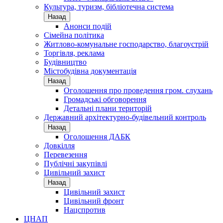
Культура, туризм, бібліотечна система
Назад
Анонси подій
Сімейна політика
Житлово-комунальне господарство, благоустрій
Торгівля, реклама
Будівництво
Містобудівна документація
Назад
Оголошення про проведення гром. слухань
Громадські обговорення
Детальні плани територій
Державний архітектурно-будівельний контроль
Назад
Оголошення ДАБК
Довкілля
Перевезення
Публічні закупівлі
Цивільний захист
Назад
Цивільний захист
Цивільний фронт
Нацспротив
ЦНАП