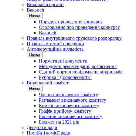
Виконавчі органи
Вакансії
Назад
Порядок проведення конкурсу
Оголошення про проведення конкурсу
Вакансії
Правила внутрішнього трудового розпорядку
Правила етичної поведінки
Антикорупційна діяльність
Назад
Нормативні документи
Методичні рекомендації, роз’яснення
Єдиний портал повідомлень викривачів
Рубрика “Доброчесність”
Виконавчий комітет
Назад
Члени виконавчого комітету
Регламент виконавчого комітету
Комісії виконавчого комітету
Графік прийому комітету
Рішення виконавчого комітету
Бюджет на 2021 рік
Депутати ради
Постійні комісії ради