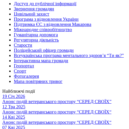
Доступ до публічної інформації
Звернення громадян
Цивільний захист
Програма з відновлення України
Підтримка ЄС з відновлення Макарова
Міжнародне співробітництво
Гуманітарна допомога
Регуляторна діяльність
Старости
Поліцейський офіцер громади
Всеукраїнська програма ментального здоров’я “Ти як?”
Інтерактивна мапа громади
Геопортал
Спорт
Фотогалерея
Мапа повітряних тривог
Найближчі події
19 Січ 2026
Анонс подій ветеранського простору “СЕРЕД СВОЇХ”
12 Тра 2025
Анонс подій ветеранського простору “СЕРЕД СВОЇХ“
14 Кві 2025
Анонс подій ветеранського простору “СЕРЕД СВОЇХ“
07 Кві 2025