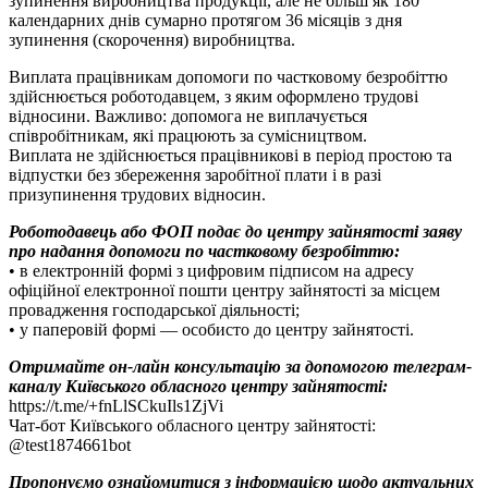
зупинення виробництва продукції, але не більш як 180
календарних днів сумарно протягом 36 місяців з дня
зупинення (скорочення) виробництва.
Виплата працівникам допомоги по частковому безробіттю
здійснюється роботодавцем, з яким оформлено трудові
відносини. Важливо: допомога не виплачується
співробітникам, які працюють за сумісництвом.
Виплата не здійснюється працівникові в період простою та
відпустки без збереження заробітної плати і в разі
призупинення трудових відносин.
Роботодавець або ФОП подає до центру зайнятості заяву
про надання допомоги по частковому безробіттю:
• в електронній формі з цифровим підписом на адресу
офіційної електронної пошти центру зайнятості за місцем
провадження господарської діяльності;
• у паперовій формі — особисто до центру зайнятості.
Отримайте он-лайн консультацію за допомогою телеграм-
каналу Київського обласного центру зайнятості:
https://t.me/+fnLlSCkuIls1ZjVi
Чат-бот Київського обласного центру зайнятості:
@test1874661bot
Пропонуємо ознайомитися з інформацією щодо актуальних