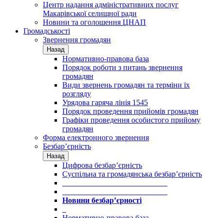
Центр надання адміністративних послуг
Макарівської селищної ради
Новини та оголошення ЦНАП
Громадськості
Звернення громадян
Назад
Нормативно-правова база
Порядок роботи з питань звернення
громадян
Види звернень громадян та терміни їх
розгляду
Урядова гаряча лінія 1545
Порядок проведення прийомів громадян
Графіки проведення особистого прийому
громадян
Форма електронного звернення
Безбар’єрність
Назад
Цифрова безбар’єрність
Суспільна та громадянська безбар’єрність
___________________________
___________________________
Новини безбар’єрності
_
Нормативно-правова база