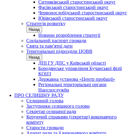
Ситняківський старостинський округ
Фасівський старостинський округ
Червонослобідський старостинський округ
Юрівський старостинський округ
Стратегія розвитку
Назад
Новини розроблення стратегії
Соціальний паспорт громади
Свята та пам’ятні дати
Територіальні підрозділи ЦОВВ
Назад
ДПІ ГУ ДПС у Київській області
Бородянське управління Бучанської філії
КОЦЗ
Державна установа «Центр пробації»
Регіональні територіальні органи
Нацсоцслужби
ПРО СЕЛИЩНУ РАДУ
Селищний голова
Заступники селищного голови
Секретар селищної ради
Керуючий справами (секретар) виконавчого
комітету
Старости громади
Апарат ради та її виконавчого комітету