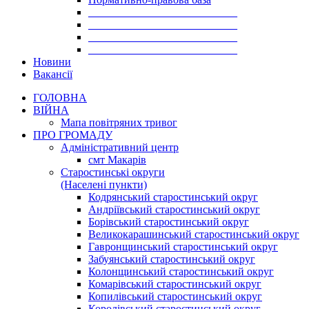
___________________________
___________________________
___________________________
___________________________
Новини
Вакансії
ГОЛОВНА
ВІЙНА
Мапа повітряних тривог
ПРО ГРОМАДУ
Aдміністративний центр
смт Макарів
Старостинські округи
(Населені пункти)
Кодрянський старостинський округ
Андріївський старостинський округ
Борівський старостинський округ
Великокарашинський старостинський округ
Гавронщинський старостинський округ
Забуянський старостинський округ
Колонщинський старостинський округ
Комарівський старостинський округ
Копилівський старостинський округ
Королівський старостинський округ