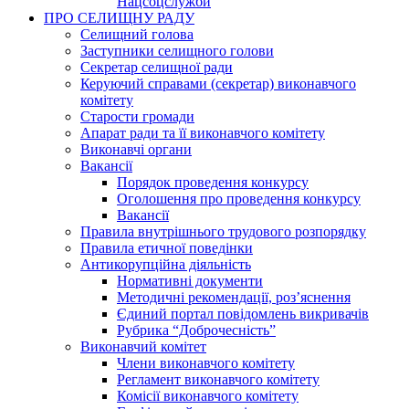
Нацсоцслужби
ПРО СЕЛИЩНУ РАДУ
Селищний голова
Заступники селищного голови
Секретар селищної ради
Керуючий справами (секретар) виконавчого
комітету
Старости громади
Апарат ради та її виконавчого комітету
Виконавчі органи
Вакансії
Порядок проведення конкурсу
Оголошення про проведення конкурсу
Вакансії
Правила внутрішнього трудового розпорядку
Правила етичної поведінки
Антикорупційна діяльність
Нормативні документи
Методичні рекомендації, роз’яснення
Єдиний портал повідомлень викривачів
Рубрика “Доброчесність”
Виконавчий комітет
Члени виконавчого комітету
Регламент виконавчого комітету
Комісії виконавчого комітету