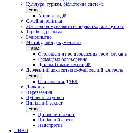
Культура, туризм, бібліотечна система
Назад
Анонси подій
Сімейна політика
Житлово-комунальне господарство, благоустрій
Торгівля, реклама
Будівництво
Містобудівна документація
Назад
Оголошення про проведення гром. слухань
Громадські обговорення
Детальні плани територій
Державний архітектурно-будівельний контроль
Назад
Оголошення ДАБК
Довкілля
Перевезення
Публічні закупівлі
Цивільний захист
Назад
Цивільний захист
Цивільний фронт
Нацспротив
ЦНАП