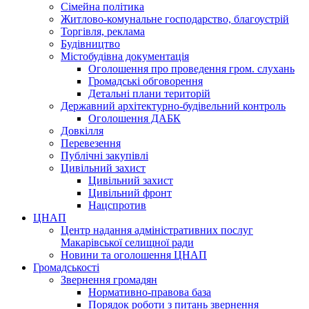
Сімейна політика
Житлово-комунальне господарство, благоустрій
Торгівля, реклама
Будівництво
Містобудівна документація
Оголошення про проведення гром. слухань
Громадські обговорення
Детальні плани територій
Державний архітектурно-будівельний контроль
Оголошення ДАБК
Довкілля
Перевезення
Публічні закупівлі
Цивільний захист
Цивільний захист
Цивільний фронт
Нацспротив
ЦНАП
Центр надання адміністративних послуг
Макарівської селищної ради
Новини та оголошення ЦНАП
Громадськості
Звернення громадян
Нормативно-правова база
Порядок роботи з питань звернення