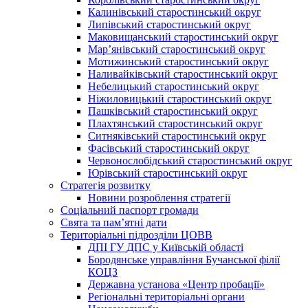
Калинівський старостинський округ
Липівський старостинський округ
Маковищанський старостинський округ
Мар’янівський старостинський округ
Мотижинський старостинський округ
Наливайківський старостинський округ
Небелицький старостинський округ
Ніжиловицький старостинський округ
Пашківський старостинський округ
Плахтянський старостинський округ
Ситняківський старостинський округ
Фасівський старостинський округ
Червонослобідський старостинський округ
Юрівський старостинський округ
Стратегія розвитку
Новини розроблення стратегії
Соціальний паспорт громади
Свята та пам’ятні дати
Територіальні підрозділи ЦОВВ
ДПІ ГУ ДПС у Київській області
Бородянське управління Бучанської філії
КОЦЗ
Державна установа «Центр пробації»
Регіональні територіальні органи