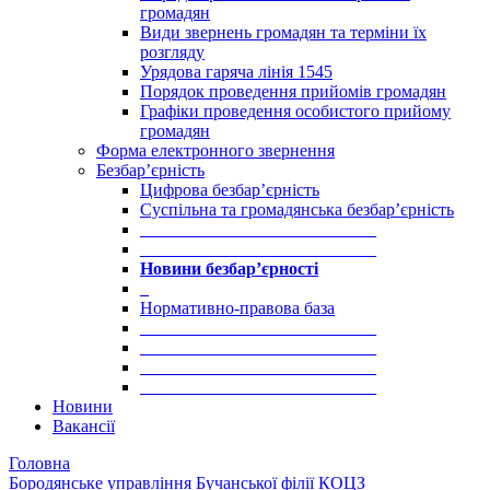
громадян
Види звернень громадян та терміни їх
розгляду
Урядова гаряча лінія 1545
Порядок проведення прийомів громадян
Графіки проведення особистого прийому
громадян
Форма електронного звернення
Безбар’єрність
Цифрова безбар’єрність
Суспільна та громадянська безбар’єрність
___________________________
___________________________
Новини безбар’єрності
_
Нормативно-правова база
___________________________
___________________________
___________________________
___________________________
Новини
Вакансії
Головна
Бородянське управління Бучанської філії КОЦЗ