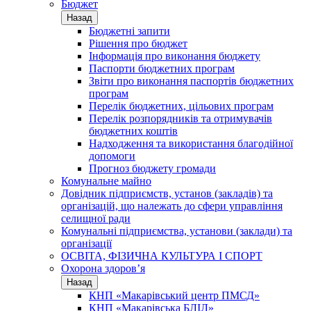
Бюджет
Назад
Бюджетні запити
Рішення про бюджет
Інформація про виконання бюджету
Паспорти бюджетних програм
Звіти про виконання паспортів бюджетних
програм
Перелік бюджетних, цільових програм
Перелік розпорядників та отримувачів
бюджетних коштів
Надходження та використання благодійної
допомоги
Прогноз бюджету громади
Комунальне майно
Довідник підприємств, установ (закладів) та
організацій, що належать до сфери управління
селищної ради
Комунальні підприємства, установи (заклади) та
організації
ОСВІТА, ФІЗИЧНА КУЛЬТУРА І СПОРТ
Охорона здоров’я
Назад
КНП «Макарівський центр ПМСД»
КНП «Макарівська БЛІЛ»