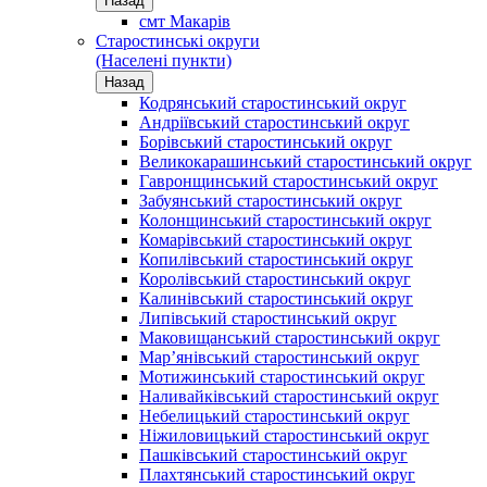
Назад
смт Макарів
Старостинські округи
(Населені пункти)
Назад
Кодрянський старостинський округ
Андріївський старостинський округ
Борівський старостинський округ
Великокарашинський старостинський округ
Гавронщинський старостинський округ
Забуянський старостинський округ
Колонщинський старостинський округ
Комарівський старостинський округ
Копилівський старостинський округ
Королівський старостинський округ
Калинівський старостинський округ
Липівський старостинський округ
Маковищанський старостинський округ
Мар’янівський старостинський округ
Мотижинський старостинський округ
Наливайківський старостинський округ
Небелицький старостинський округ
Ніжиловицький старостинський округ
Пашківський старостинський округ
Плахтянський старостинський округ