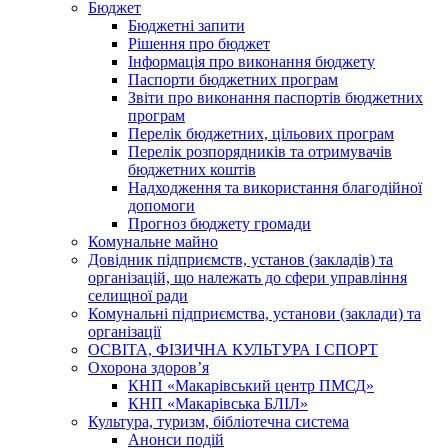
Бюджет
Бюджетні запити
Рішення про бюджет
Інформація про виконання бюджету
Паспорти бюджетних програм
Звіти про виконання паспортів бюджетних
програм
Перелік бюджетних, цільових програм
Перелік розпорядників та отримувачів
бюджетних коштів
Надходження та використання благодійної
допомоги
Прогноз бюджету громади
Комунальне майно
Довідник підприємств, установ (закладів) та
організацій, що належать до сфери управління
селищної ради
Комунальні підприємства, установи (заклади) та
організації
ОСВІТА, ФІЗИЧНА КУЛЬТУРА І СПОРТ
Охорона здоров’я
КНП «Макарівський центр ПМСД»
КНП «Макарівська БЛІЛ»
Культура, туризм, бібліотечна система
Анонси подій