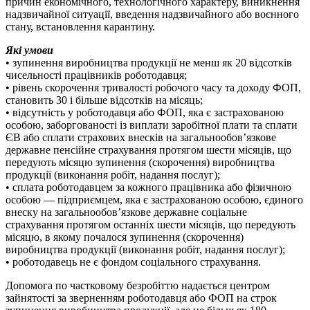
причин економічного, технологічного характеру, виникнення
надзвичайної ситуації, введення надзвичайного або воєнного
стану, встановлення карантину.
Які умови
• зупинення виробництва продукції не менш як 20 відсотків
чисельності працівників роботодавця;
• рівень скорочення тривалості робочого часу та доходу ФОП,
становить 30 і більше відсотків на місяць;
• відсутність у роботодавця або ФОП, яка є застрахованою
особою, заборгованості із виплати заробітної плати та сплати
ЄВ або сплати страхових внесків на загальнообов’язкове
державне пенсійне страхування протягом шести місяців, що
передують місяцю зупинення (скорочення) виробництва
продукції (виконання робіт, надання послуг);
• сплата роботодавцем за кожного працівника або фізичною
особою — підприємцем, яка є застрахованою особою, єдиного
внеску на загальнообов’язкове державне соціальне
страхування протягом останніх шести місяців, що передують
місяцю, в якому почалося зупинення (скорочення)
виробництва продукції (виконання робіт, надання послуг);
• роботодавець не є фондом соціального страхування.
Допомога по частковому безробіттю надається центром
зайнятості за зверненням роботодавця або ФОП на строк