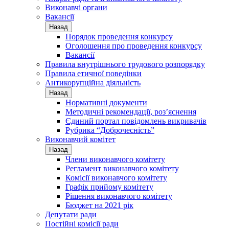
Виконавчі органи
Вакансії
Назад
Порядок проведення конкурсу
Оголошення про проведення конкурсу
Вакансії
Правила внутрішнього трудового розпорядку
Правила етичної поведінки
Антикорупційна діяльність
Назад
Нормативні документи
Методичні рекомендації, роз’яснення
Єдиний портал повідомлень викривачів
Рубрика “Доброчесність”
Виконавчий комітет
Назад
Члени виконавчого комітету
Регламент виконавчого комітету
Комісії виконавчого комітету
Графік прийому комітету
Рішення виконавчого комітету
Бюджет на 2021 рік
Депутати ради
Постійні комісії ради