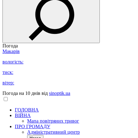
Погода
Макарів
вологість:
тиск:
вітер:
Погода на 10 днів від
sinoptik.ua
ГОЛОВНА
ВІЙНА
Мапа повітряних тривог
ПРО ГРОМАДУ
Aдміністративний центр