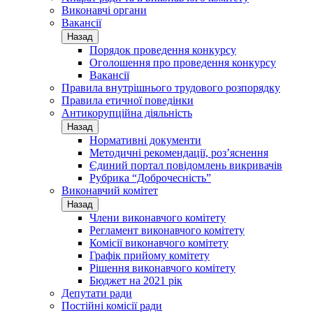
Виконавчі органи
Вакансії
Назад
Порядок проведення конкурсу
Оголошення про проведення конкурсу
Вакансії
Правила внутрішнього трудового розпорядку
Правила етичної поведінки
Антикорупційна діяльність
Назад
Нормативні документи
Методичні рекомендації, роз’яснення
Єдиний портал повідомлень викривачів
Рубрика “Доброчесність”
Виконавчий комітет
Назад
Члени виконавчого комітету
Регламент виконавчого комітету
Комісії виконавчого комітету
Графік прийому комітету
Рішення виконавчого комітету
Бюджет на 2021 рік
Депутати ради
Постійні комісії ради