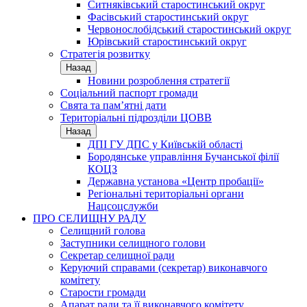
Ситняківський старостинський округ
Фасівський старостинський округ
Червонослобідський старостинський округ
Юрівський старостинський округ
Стратегія розвитку
Назад
Новини розроблення стратегії
Соціальний паспорт громади
Свята та пам’ятні дати
Територіальні підрозділи ЦОВВ
Назад
ДПІ ГУ ДПС у Київській області
Бородянське управління Бучанської філії
КОЦЗ
Державна установа «Центр пробації»
Регіональні територіальні органи
Нацсоцслужби
ПРО СЕЛИЩНУ РАДУ
Селищний голова
Заступники селищного голови
Секретар селищної ради
Керуючий справами (секретар) виконавчого
комітету
Старости громади
Апарат ради та її виконавчого комітету