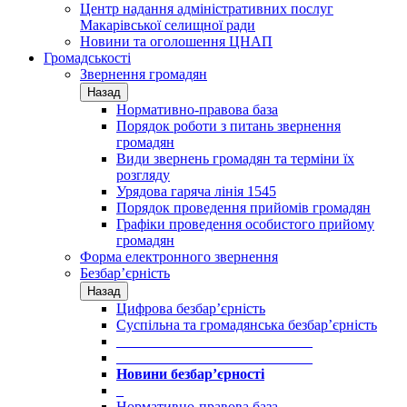
Центр надання адміністративних послуг
Макарівської селищної ради
Новини та оголошення ЦНАП
Громадськості
Звернення громадян
Назад
Нормативно-правова база
Порядок роботи з питань звернення
громадян
Види звернень громадян та терміни їх
розгляду
Урядова гаряча лінія 1545
Порядок проведення прийомів громадян
Графіки проведення особистого прийому
громадян
Форма електронного звернення
Безбар’єрність
Назад
Цифрова безбар’єрність
Суспільна та громадянська безбар’єрність
___________________________
___________________________
Новини безбар’єрності
_
Нормативно-правова база