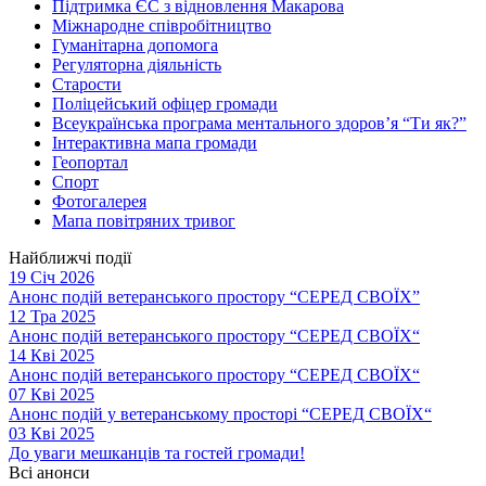
Підтримка ЄС з відновлення Макарова
Міжнародне співробітництво
Гуманітарна допомога
Регуляторна діяльність
Старости
Поліцейський офіцер громади
Всеукраїнська програма ментального здоров’я “Ти як?”
Інтерактивна мапа громади
Геопортал
Спорт
Фотогалерея
Мапа повітряних тривог
Найближчі події
19 Січ 2026
Анонс подій ветеранського простору “СЕРЕД СВОЇХ”
12 Тра 2025
Анонс подій ветеранського простору “СЕРЕД СВОЇХ“
14 Кві 2025
Анонс подій ветеранського простору “СЕРЕД СВОЇХ“
07 Кві 2025
Анонс подій у ветеранському просторі “СЕРЕД СВОЇХ“
03 Кві 2025
До уваги мешканців та гостей громади!
Всі анонси