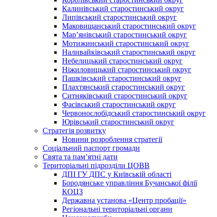
Калинівський старостинський округ
Липівський старостинський округ
Маковищанський старостинський округ
Мар’янівський старостинський округ
Мотижинський старостинський округ
Наливайківський старостинський округ
Небелицький старостинський округ
Ніжиловицький старостинський округ
Пашківський старостинський округ
Плахтянський старостинський округ
Ситняківський старостинський округ
Фасівський старостинський округ
Червонослобідський старостинський округ
Юрівський старостинський округ
Стратегія розвитку
Новини розроблення стратегії
Соціальний паспорт громади
Свята та пам’ятні дати
Територіальні підрозділи ЦОВВ
ДПІ ГУ ДПС у Київській області
Бородянське управління Бучанської філії
КОЦЗ
Державна установа «Центр пробації»
Регіональні територіальні органи