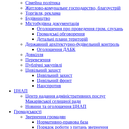
Сімейна політика
Житлово-комунальне господарство, благоустрій
Торгівля, реклама
Будівництво
Містобудівна документація
Оголошення про проведення гром. слухань
Громадські обговорення
Детальні плани територій
Державний архітектурно-будівельний контроль
Оголошення ДАБК
Довкілля
Перевезення
Публічні закупівлі
Цивільний захист
Цивільний захист
Цивільний фронт
Нацспротив
ЦНАП
Центр надання адміністративних послуг
Макарівської селищної ради
Новини та оголошення ЦНАП
Громадськості
Звернення громадян
Нормативно-правова база
Порядок роботи з питань звернення