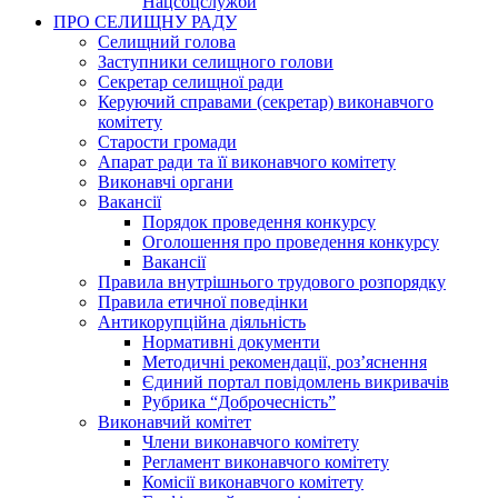
Нацсоцслужби
ПРО СЕЛИЩНУ РАДУ
Селищний голова
Заступники селищного голови
Секретар селищної ради
Керуючий справами (секретар) виконавчого
комітету
Старости громади
Апарат ради та її виконавчого комітету
Виконавчі органи
Вакансії
Порядок проведення конкурсу
Оголошення про проведення конкурсу
Вакансії
Правила внутрішнього трудового розпорядку
Правила етичної поведінки
Антикорупційна діяльність
Нормативні документи
Методичні рекомендації, роз’яснення
Єдиний портал повідомлень викривачів
Рубрика “Доброчесність”
Виконавчий комітет
Члени виконавчого комітету
Регламент виконавчого комітету
Комісії виконавчого комітету