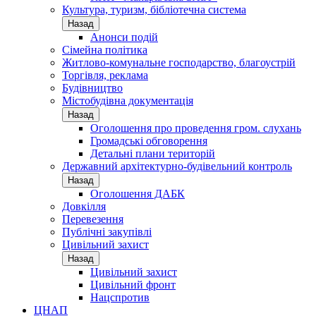
Культура, туризм, бібліотечна система
Назад
Анонси подій
Сімейна політика
Житлово-комунальне господарство, благоустрій
Торгівля, реклама
Будівництво
Містобудівна документація
Назад
Оголошення про проведення гром. слухань
Громадські обговорення
Детальні плани територій
Державний архітектурно-будівельний контроль
Назад
Оголошення ДАБК
Довкілля
Перевезення
Публічні закупівлі
Цивільний захист
Назад
Цивільний захист
Цивільний фронт
Нацспротив
ЦНАП