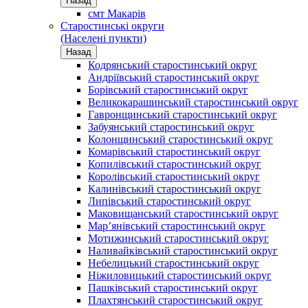
Назад
смт Макарів
Старостинські округи
(Населені пункти)
Назад
Кодрянський старостинський округ
Андріївський старостинський округ
Борівський старостинський округ
Великокарашинський старостинський округ
Гавронщинський старостинський округ
Забуянський старостинський округ
Колонщинський старостинський округ
Комарівський старостинський округ
Копилівський старостинський округ
Королівський старостинський округ
Калинівський старостинський округ
Липівський старостинський округ
Маковищанський старостинський округ
Мар’янівський старостинський округ
Мотижинський старостинський округ
Наливайківський старостинський округ
Небелицький старостинський округ
Ніжиловицький старостинський округ
Пашківський старостинський округ
Плахтянський старостинський округ