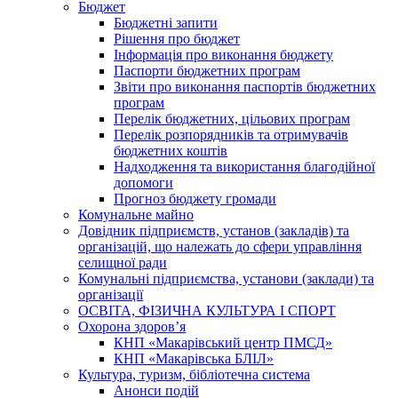
Бюджет
Бюджетні запити
Рішення про бюджет
Інформація про виконання бюджету
Паспорти бюджетних програм
Звіти про виконання паспортів бюджетних
програм
Перелік бюджетних, цільових програм
Перелік розпорядників та отримувачів
бюджетних коштів
Надходження та використання благодійної
допомоги
Прогноз бюджету громади
Комунальне майно
Довідник підприємств, установ (закладів) та
організацій, що належать до сфери управління
селищної ради
Комунальні підприємства, установи (заклади) та
організації
ОСВІТА, ФІЗИЧНА КУЛЬТУРА І СПОРТ
Охорона здоров’я
КНП «Макарівський центр ПМСД»
КНП «Макарівська БЛІЛ»
Культура, туризм, бібліотечна система
Анонси подій