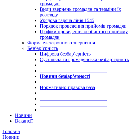
громадян
Види звернень громадян та терміни їх
розгляду
Урядова гаряча лінія 1545
Порядок проведення прийомів громадян
Графіки проведення особистого прийому
громадян
Форма електронного звернення
Безбар’єрність
Цифрова безбар’єрність
Суспільна та громадянська безбар’єрність
___________________________
___________________________
Новини безбар’єрності
_
Нормативно-правова база
___________________________
___________________________
___________________________
___________________________
Новини
Вакансії
Головна
Новини