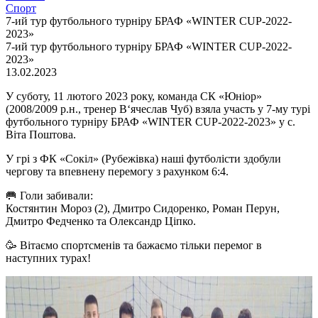
Спорт
7-ий тур футбольного турніру БРАФ «WINTER CUP-2022-
2023»
7-ий тур футбольного турніру БРАФ «WINTER CUP-2022-
2023»
13.02.2023
У суботу, 11 лютого 2023 року, команда СК «Юніор»
(2008/2009 р.н., тренер В‘ячеслав Чуб) взяла участь у 7-му турі
футбольного турніру БРАФ «WINTER CUP-2022-2023» у с.
Віта Поштова.
У грі з ФК «Сокіл» (Рубежівка) наші футболісти здобули
чергову та впевнену перемогу з рахунком 6:4.
🥅 Голи забивали:
Костянтин Мороз (2), Дмитро Сидоренко, Роман Перун,
Дмитро Федченко та Олександр Ціпко.
🥳 Вітаємо спортсменів та бажаємо тільки перемог в
наступних турах!