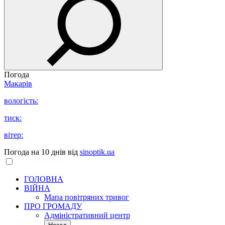
Погода
Макарів
вологість:
тиск:
вітер:
Погода на 10 днів від
sinoptik.ua
ГОЛОВНА
ВІЙНА
Мапа повітряних тривог
ПРО ГРОМАДУ
Aдміністративний центр