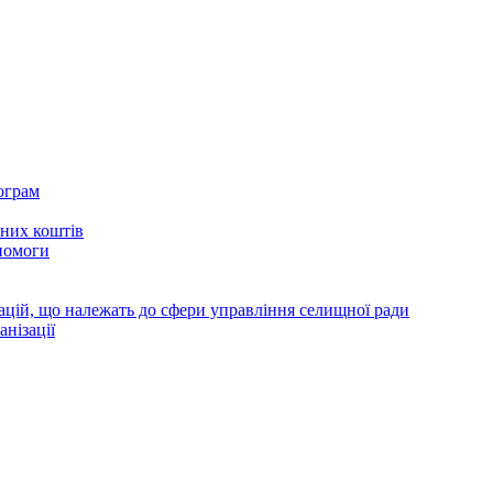
ограм
тних коштів
помоги
зацій, що належать до сфери управління селищної ради
анізації