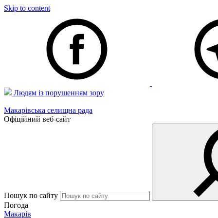
Skip to content
Людям із порушенням зору
Макарівська селищна рада
Офіційний веб-сайт
Пошук по сайту
Погода
Макарів