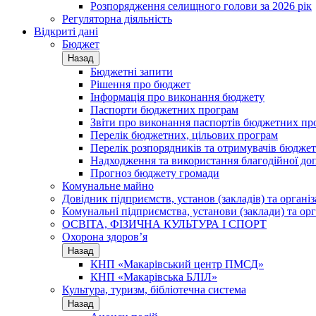
Розпорядження селищного голови за 2026 рік
Регуляторна діяльність
Відкриті дані
Бюджет
Назад
Бюджетні запити
Рішення про бюджет
Інформація про виконання бюджету
Паспорти бюджетних програм
Звіти про виконання паспортів бюджетних пр
Перелік бюджетних, цільових програм
Перелік розпорядників та отримувачів бюдже
Надходження та використання благодійної до
Прогноз бюджету громади
Комунальне майно
Довідник підприємств, установ (закладів) та органі
Комунальні підприємства, установи (заклади) та орг
ОСВІТА, ФІЗИЧНА КУЛЬТУРА І СПОРТ
Охорона здоров’я
Назад
КНП «Макарівський центр ПМСД»
КНП «Макарівська БЛІЛ»
Культура, туризм, бібліотечна система
Назад