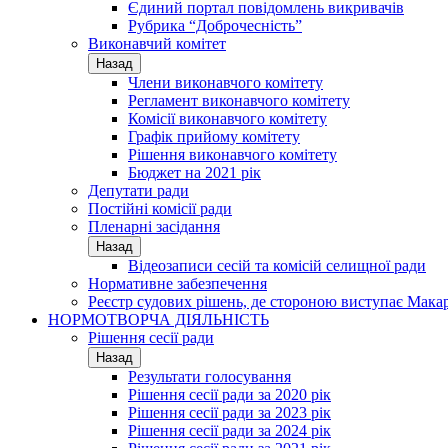
Єдиний портал повідомлень викривачів
Рубрика “Доброчесність”
Виконавчий комітет
Назад
Члени виконавчого комітету
Регламент виконавчого комітету
Комісії виконавчого комітету
Графік прийому комітету
Рішення виконавчого комітету
Бюджет на 2021 рік
Депутати ради
Постійні комісії ради
Пленарні засідання
Назад
Відеозаписи сесій та комісій селищної ради
Нормативне забезпечення
Реєстр судових рішень, де стороною виступає Мака
НОРМОТВОРЧА ДІЯЛЬНІСТЬ
Рішення сесії ради
Назад
Результати голосування
Рішення сесії ради за 2020 рік
Рішення сесії ради за 2023 рік
Рішення сесії ради за 2024 рік