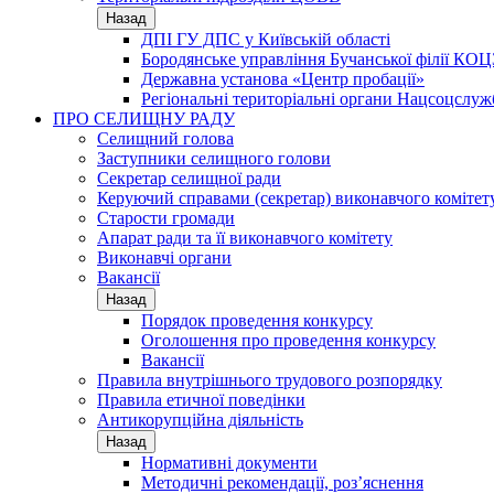
Назад
ДПІ ГУ ДПС у Київській області
Бородянське управління Бучанської філії КОЦ
Державна установа «Центр пробації»
Регіональні територіальні органи Нацсоцслу
ПРО СЕЛИЩНУ РАДУ
Селищний голова
Заступники селищного голови
Секретар селищної ради
Керуючий справами (секретар) виконавчого комітет
Старости громади
Апарат ради та її виконавчого комітету
Виконавчі органи
Вакансії
Назад
Порядок проведення конкурсу
Оголошення про проведення конкурсу
Вакансії
Правила внутрішнього трудового розпорядку
Правила етичної поведінки
Антикорупційна діяльність
Назад
Нормативні документи
Методичні рекомендації, роз’яснення