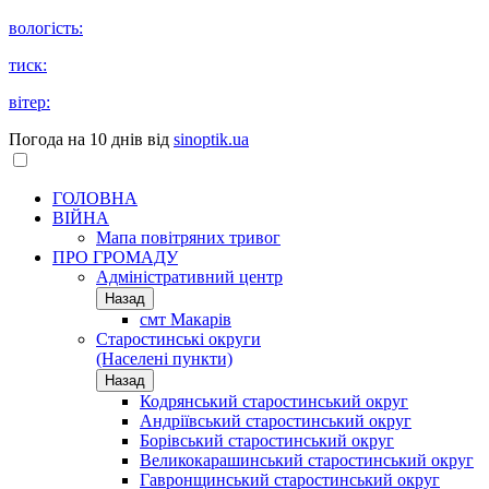
вологість:
тиск:
вітер:
Погода на 10 днів від
sinoptik.ua
ГОЛОВНА
ВІЙНА
Мапа повітряних тривог
ПРО ГРОМАДУ
Aдміністративний центр
Назад
смт Макарів
Старостинські округи
(Населені пункти)
Назад
Кодрянський старостинський округ
Андріївський старостинський округ
Борівський старостинський округ
Великокарашинський старостинський округ
Гавронщинський старостинський округ