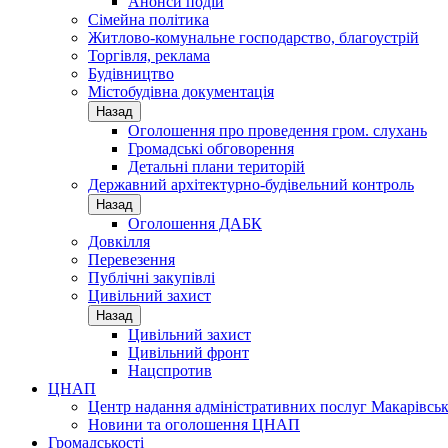
Анонси подій
Сімейна політика
Житлово-комунальне господарство, благоустрій
Торгівля, реклама
Будівництво
Містобудівна документація
Назад
Оголошення про проведення гром. слухань
Громадські обговорення
Детальні плани територій
Державний архітектурно-будівельний контроль
Назад
Оголошення ДАБК
Довкілля
Перевезення
Публічні закупівлі
Цивільний захист
Назад
Цивільний захист
Цивільний фронт
Нацспротив
ЦНАП
Центр надання адміністративних послуг Макарівськ
Новини та оголошення ЦНАП
Громадськості