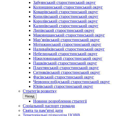
Забуянський старостинський округ
Колонщинський старостинський округ
Комарівський старостинський округ
Копилівський старостинський округ
Королівський старостинський округ
Калинівський старостинський округ
Липівський старостинський округ
Маковищанський старостинський округ
Мар’янівський старостинський округ
Мотижинський старостинський округ
Наливайківський старостинський округ
Небелицький старостинський округ
Ніжиловицький старостинський округ
Пашківський старостинський округ
Плахтянський старостинський округ
Ситняківський старостинський округ
Фасівський старостинський округ
Червонослобідський старостинський округ
Юрівський старостинський округ
Стратегія розвитку
Назад
Новини розроблення стратегії
Соціальний паспорт громади
Свята та пам’ятні дати
Територіальні підрозділи ЦОВВ