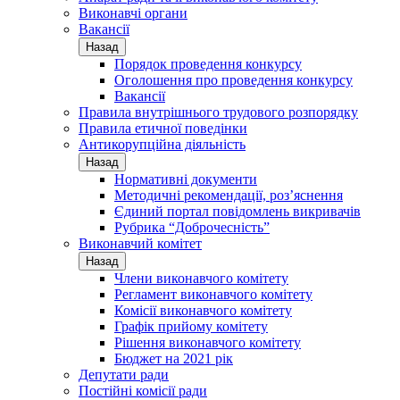
Виконавчі органи
Вакансії
Назад
Порядок проведення конкурсу
Оголошення про проведення конкурсу
Вакансії
Правила внутрішнього трудового розпорядку
Правила етичної поведінки
Антикорупційна діяльність
Назад
Нормативні документи
Методичні рекомендації, роз’яснення
Єдиний портал повідомлень викривачів
Рубрика “Доброчесність”
Виконавчий комітет
Назад
Члени виконавчого комітету
Регламент виконавчого комітету
Комісії виконавчого комітету
Графік прийому комітету
Рішення виконавчого комітету
Бюджет на 2021 рік
Депутати ради
Постійні комісії ради