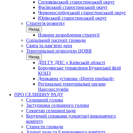
Ситняківський старостинський округ
Фасівський старостинський округ
Червонослобідський старостинський округ
Юрівський старостинський округ
Стратегія розвитку
Назад
Новини розроблення стратегії
Соціальний паспорт громади
Свята та пам’ятні дати
Територіальні підрозділи ЦОВВ
Назад
ДПІ ГУ ДПС у Київській області
Бородянське управління Бучанської філії
КОЦЗ
Державна установа «Центр пробації»
Регіональні територіальні органи
Нацсоцслужби
ПРО СЕЛИЩНУ РАДУ
Селищний голова
Заступники селищного голови
Секретар селищної ради
Керуючий справами (секретар) виконавчого
комітету
Старости громади
Апарат ради та її виконавчого комітету