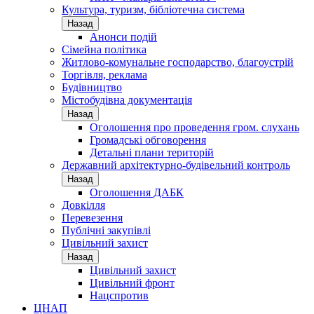
Культура, туризм, бібліотечна система
Назад
Анонси подій
Сімейна політика
Житлово-комунальне господарство, благоустрій
Торгівля, реклама
Будівництво
Містобудівна документація
Назад
Оголошення про проведення гром. слухань
Громадські обговорення
Детальні плани територій
Державний архітектурно-будівельний контроль
Назад
Оголошення ДАБК
Довкілля
Перевезення
Публічні закупівлі
Цивільний захист
Назад
Цивільний захист
Цивільний фронт
Нацспротив
ЦНАП