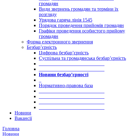
громадян
Види звернень громадян та терміни їх
розгляду
Урядова гаряча лінія 1545
Порядок проведення прийомів громадян
Графіки проведення особистого прийому
громадян
Форма електронного звернення
Безбар’єрність
Цифрова безбар’єрність
Суспільна та громадянська безбар’єрність
___________________________
___________________________
Новини безбар’єрності
_
Нормативно-правова база
___________________________
___________________________
___________________________
___________________________
Новини
Вакансії
Головна
Новини