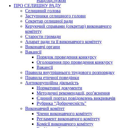
Нацсоцслужби
ПРО СЕЛИЩНУ РАДУ
Селищний голова
Заступники селищного голови
Секретар селищної ради
Керуючий справами (секретар) виконавчого
комітету
Старости громади
Апарат ради та її виконавчого комітету
Виконавчі органи
Вакансії
Порядок проведення конкурсу
Оголошення про проведення конкурсу
Вакансії
Правила внутрішнього трудового розпорядку
Правила етичної поведінки
Антикорупційна діяльність
Нормативні документи
Методичні рекомендації, роз’яснення
Єдиний портал повідомлень викривачів
Рубрика “Доброчесність”
Виконавчий комітет
Члени виконавчого комітету
Регламент виконавчого комітету
Комісії виконавчого комітету