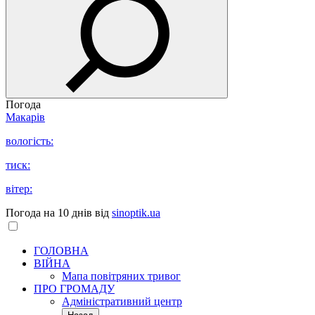
Погода
Макарів
вологість:
тиск:
вітер:
Погода на 10 днів від
sinoptik.ua
ГОЛОВНА
ВІЙНА
Мапа повітряних тривог
ПРО ГРОМАДУ
Aдміністративний центр