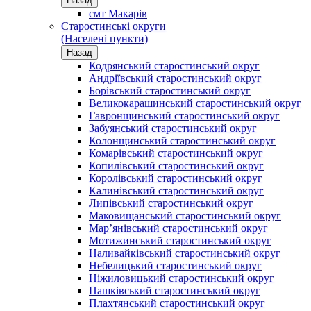
Назад
смт Макарів
Старостинські округи
(Населені пункти)
Назад
Кодрянський старостинський округ
Андріївський старостинський округ
Борівський старостинський округ
Великокарашинський старостинський округ
Гавронщинський старостинський округ
Забуянський старостинський округ
Колонщинський старостинський округ
Комарівський старостинський округ
Копилівський старостинський округ
Королівський старостинський округ
Калинівський старостинський округ
Липівський старостинський округ
Маковищанський старостинський округ
Мар’янівський старостинський округ
Мотижинський старостинський округ
Наливайківський старостинський округ
Небелицький старостинський округ
Ніжиловицький старостинський округ
Пашківський старостинський округ
Плахтянський старостинський округ