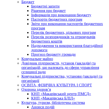
Бюджет
Бюджетні запити
Рішення про бюджет
Інформація про виконання бюджету
Паспорти бюджетних програм
Звіти про виконання паспортів бюджетних
програм
Перелік бюджетних, цільових програм
Перелік розпорядників та отримувачів
бюджетних коштів
Надходження та використання благодійної
допомоги
Прогноз бюджету громади
Комунальне майно
Довідник підприємств, установ (закладів) та
організацій, що належать до сфери управління
селищної ради
Комунальні підприємства, установи (заклади) та
організації
ОСВІТА, ФІЗИЧНА КУЛЬТУРА І СПОРТ
Охорона здоров’я
КНП «Макарівський центр ПМСД»
КНП «Макарівська БЛІЛ»
Культура, туризм, бібліотечна система
Анонси подій