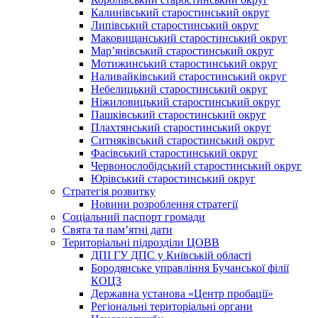
Калинівський старостинський округ
Липівський старостинський округ
Маковищанський старостинський округ
Мар’янівський старостинський округ
Мотижинський старостинський округ
Наливайківський старостинський округ
Небелицький старостинський округ
Ніжиловицький старостинський округ
Пашківський старостинський округ
Плахтянський старостинський округ
Ситняківський старостинський округ
Фасівський старостинський округ
Червонослобідський старостинський округ
Юрівський старостинський округ
Стратегія розвитку
Новини розроблення стратегії
Соціальний паспорт громади
Свята та пам’ятні дати
Територіальні підрозділи ЦОВВ
ДПІ ГУ ДПС у Київській області
Бородянське управління Бучанської філії
КОЦЗ
Державна установа «Центр пробації»
Регіональні територіальні органи