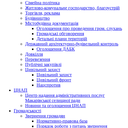
Сімейна політика
Житлово-комунальне господарство, благоустрій
Торгівля, реклама
Будівництво
Містобудівна документація
Оголошення про проведення гром. слухань
Громадські обговорення
Детальні плани територій
Державний архітектурно-будівельний контроль
Оголошення ДАБК
Довкілля
Перевезення
Публічні закупівлі
Цивільний захист
Цивільний захист
Цивільний фронт
Нацспротив
ЦНАП
Центр надання адміністративних послуг
Макарівської селищної ради
Новини та оголошення ЦНАП
Громадськості
Звернення громадян
Нормативно-правова база
Порядок роботи з питань звернення