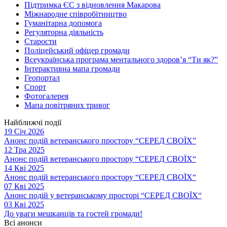
Підтримка ЄС з відновлення Макарова
Міжнародне співробітництво
Гуманітарна допомога
Регуляторна діяльність
Старости
Поліцейський офіцер громади
Всеукраїнська програма ментального здоров’я “Ти як?”
Інтерактивна мапа громади
Геопортал
Спорт
Фотогалерея
Мапа повітряних тривог
Найближчі події
19 Січ 2026
Анонс подій ветеранського простору “СЕРЕД СВОЇХ”
12 Тра 2025
Анонс подій ветеранського простору “СЕРЕД СВОЇХ“
14 Кві 2025
Анонс подій ветеранського простору “СЕРЕД СВОЇХ“
07 Кві 2025
Анонс подій у ветеранському просторі “СЕРЕД СВОЇХ“
03 Кві 2025
До уваги мешканців та гостей громади!
Всі анонси