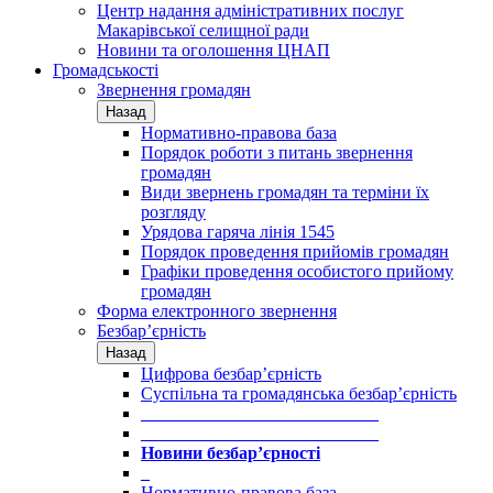
Центр надання адміністративних послуг
Макарівської селищної ради
Новини та оголошення ЦНАП
Громадськості
Звернення громадян
Назад
Нормативно-правова база
Порядок роботи з питань звернення
громадян
Види звернень громадян та терміни їх
розгляду
Урядова гаряча лінія 1545
Порядок проведення прийомів громадян
Графіки проведення особистого прийому
громадян
Форма електронного звернення
Безбар’єрність
Назад
Цифрова безбар’єрність
Суспільна та громадянська безбар’єрність
___________________________
___________________________
Новини безбар’єрності
_
Нормативно-правова база