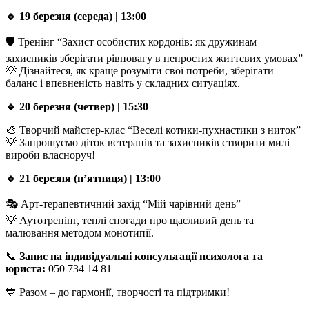
🔹 19 березня (середа) | 13:00
🛡 Тренінг “Захист особистих кордонів: як дружинам
захисників зберігати рівновагу в непростих життєвих умовах”
💡 Дізнайтеся, як краще розуміти свої потреби, зберігати
баланс і впевненість навіть у складних ситуаціях.
🔹 20 березня (четвер) | 15:30
🎨 Творчий майстер-клас “Веселі котики-пухнастики з ниток”
💡 Запрошуємо діток ветеранів та захисників створити милі
вироби власноруч!
🔹 21 березня (п’ятниця) | 13:00
🎭 Арт-терапевтичний захід “Мій чарівний день”
💡 Аутотренінг, теплі спогади про щасливий день та
малювання методом монотипії.
📞
Запис на індивідуальні консультації психолога та
юриста:
050 734 14 81
💙 Разом – до гармонії, творчості та підтримки!