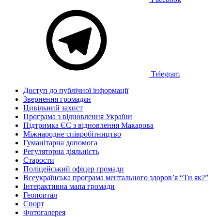
Telegram
Доступ до публічної інформації
Звернення громадян
Цивільний захист
Програма з відновлення України
Підтримка ЄС з відновлення Макарова
Міжнародне співробітництво
Гуманітарна допомога
Регуляторна діяльність
Старости
Поліцейський офіцер громади
Всеукраїнська програма ментального здоров’я “Ти як?”
Інтерактивна мапа громади
Геопортал
Спорт
Фотогалерея