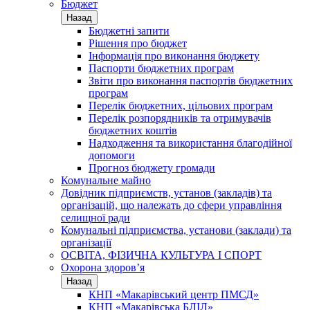
Бюджет
Назад
Бюджетні запити
Рішення про бюджет
Інформація про виконання бюджету
Паспорти бюджетних програм
Звіти про виконання паспортів бюджетних
програм
Перелік бюджетних, цільових програм
Перелік розпорядників та отримувачів
бюджетних коштів
Надходження та використання благодійної
допомоги
Прогноз бюджету громади
Комунальне майно
Довідник підприємств, установ (закладів) та
організацій, що належать до сфери управління
селищної ради
Комунальні підприємства, установи (заклади) та
організації
ОСВІТА, ФІЗИЧНА КУЛЬТУРА І СПОРТ
Охорона здоров’я
Назад
КНП «Макарівський центр ПМСД»
КНП «Макарівська БЛІЛ»