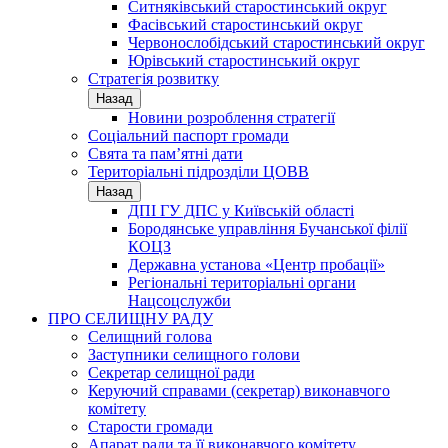
Ситняківський старостинський округ
Фасівський старостинський округ
Червонослобідський старостинський округ
Юрівський старостинський округ
Стратегія розвитку
Назад
Новини розроблення стратегії
Соціальний паспорт громади
Свята та пам’ятні дати
Територіальні підрозділи ЦОВВ
Назад
ДПІ ГУ ДПС у Київській області
Бородянське управління Бучанської філії
КОЦЗ
Державна установа «Центр пробації»
Регіональні територіальні органи
Нацсоцслужби
ПРО СЕЛИЩНУ РАДУ
Селищний голова
Заступники селищного голови
Секретар селищної ради
Керуючий справами (секретар) виконавчого
комітету
Старости громади
Апарат ради та її виконавчого комітету