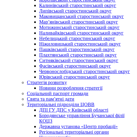
Калинівський старостинський округ
Липівський старостинський округ
Маковищанський старостинський округ
Мар’янівський старостинський округ
Мотижинський старостинський округ
Наливайківський старостинський округ
Небелицький старостинський округ
Ніжиловицький старостинський округ
Пашківський старостинський округ
Плахтянський старостинський округ
Ситняківський старостинський округ
Фасівський старостинський округ
Червонослобідський старостинський округ
Юрівський старостинський округ
Стратегія розвитку
Новини розроблення стратегії
Соціальний паспорт громади
Свята та пам’ятні дати
Територіальні підрозділи ЦОВВ
ДПІ ГУ ДПС у Київській області
Бородянське управління Бучанської філії
КОЦЗ
Державна установа «Центр пробації»
Регіональні територіальні органи