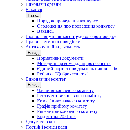
Виконавчі органи
Вакансії
Назад
Порядок проведення конкурсу
Оголошення про проведення конкурсу
Вакансії
Правила внутрішнього трудового розпорядку
Правила етичної поведінки
Антикорупційна діяльність
Назад
Нормативні документи
Методичні рекомендації, роз’яснення
Єдиний портал повідомлень викривачів
Рубрика “Доброчесність”
Виконавчий комітет
Назад
Члени виконавчого комітету
Регламент виконавчого комітету
Комісії виконавчого комітету
Графік прийому комітету
Рішення виконавчого комітету
Бюджет на 2021 рік
Депутати ради
Постійні комісії ради