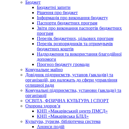
Бюджет
Бюджетні запити
Рішення про бюджет
Інформація про виконання бюджету
Паспорти бюджетних програм
Звіти про виконання паспортів бюджетних
програм
Перелік бюджетних, цільових програм
Перелік розпорядників та отримувачів
бюджетних коштів
Надходження та використання благодійної
допомоги
Прогноз бюджету громади
Комунальне майно
Довідник підприємств, установ (закладів) та
організацій, що належать до сфери управління
селищної ради
Комунальні підприємства, установи (заклади) та
організації
ОСВІТА, ФІЗИЧНА КУЛЬТУРА І СПОРТ
Охорона здоров’я
КНП «Макарівський центр ПМСД»
КНП «Макарівська БЛІЛ»
Культура, туризм, бібліотечна система
Анонси подій