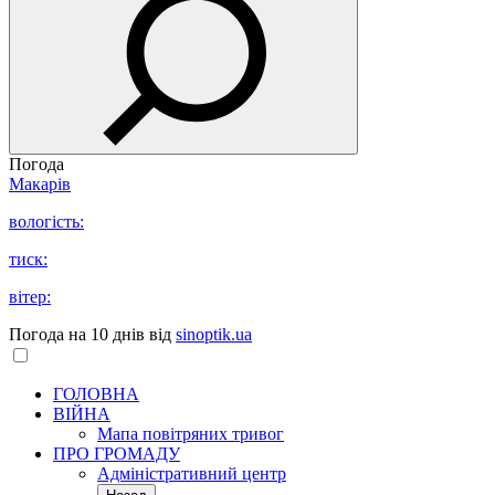
Погода
Макарів
вологість:
тиск:
вітер:
Погода на 10 днів від
sinoptik.ua
ГОЛОВНА
ВІЙНА
Мапа повітряних тривог
ПРО ГРОМАДУ
Aдміністративний центр