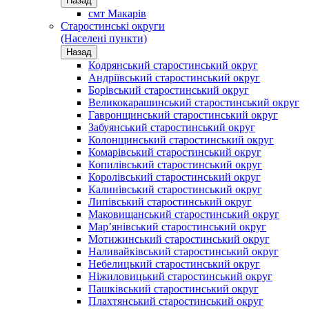
Назад
смт Макарів
Старостинські округи
(Населені пункти)
Назад
Кодрянський старостинський округ
Андріївський старостинський округ
Борівський старостинський округ
Великокарашинський старостинський округ
Гавронщинський старостинський округ
Забуянський старостинський округ
Колонщинський старостинський округ
Комарівський старостинський округ
Копилівський старостинський округ
Королівський старостинський округ
Калинівський старостинський округ
Липівський старостинський округ
Маковищанський старостинський округ
Мар’янівський старостинський округ
Мотижинський старостинський округ
Наливайківський старостинський округ
Небелицький старостинський округ
Ніжиловицький старостинський округ
Пашківський старостинський округ
Плахтянський старостинський округ