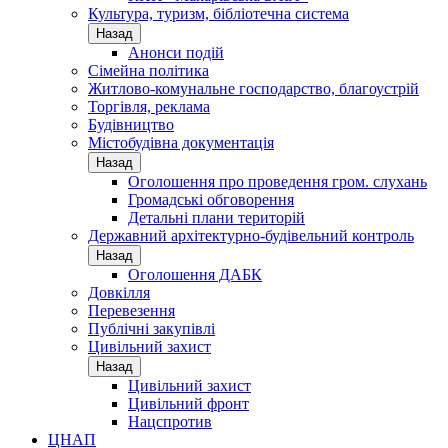
Культура, туризм, бібліотечна система
Назад
Анонси подій
Сімейна політика
Житлово-комунальне господарство, благоустрій
Торгівля, реклама
Будівництво
Містобудівна документація
Назад
Оголошення про проведення гром. слухань
Громадські обговорення
Детальні плани територій
Державний архітектурно-будівельний контроль
Назад
Оголошення ДАБК
Довкілля
Перевезення
Публічні закупівлі
Цивільний захист
Назад
Цивільний захист
Цивільний фронт
Нацспротив
ЦНАП