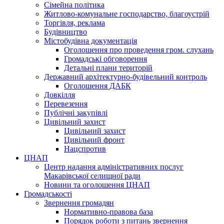
Сімейна політика
Житлово-комунальне господарство, благоустрій
Торгівля, реклама
Будівництво
Містобудівна документація
Оголошення про проведення гром. слухань
Громадські обговорення
Детальні плани територій
Державний архітектурно-будівельний контроль
Оголошення ДАБК
Довкілля
Перевезення
Публічні закупівлі
Цивільний захист
Цивільний захист
Цивільний фронт
Нацспротив
ЦНАП
Центр надання адміністративних послуг
Макарівської селищної ради
Новини та оголошення ЦНАП
Громадськості
Звернення громадян
Нормативно-правова база
Порядок роботи з питань звернення