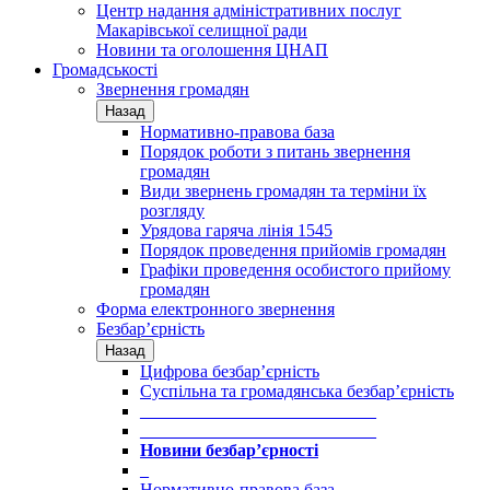
Центр надання адміністративних послуг
Макарівської селищної ради
Новини та оголошення ЦНАП
Громадськості
Звернення громадян
Назад
Нормативно-правова база
Порядок роботи з питань звернення
громадян
Види звернень громадян та терміни їх
розгляду
Урядова гаряча лінія 1545
Порядок проведення прийомів громадян
Графіки проведення особистого прийому
громадян
Форма електронного звернення
Безбар’єрність
Назад
Цифрова безбар’єрність
Суспільна та громадянська безбар’єрність
___________________________
___________________________
Новини безбар’єрності
_
Нормативно-правова база