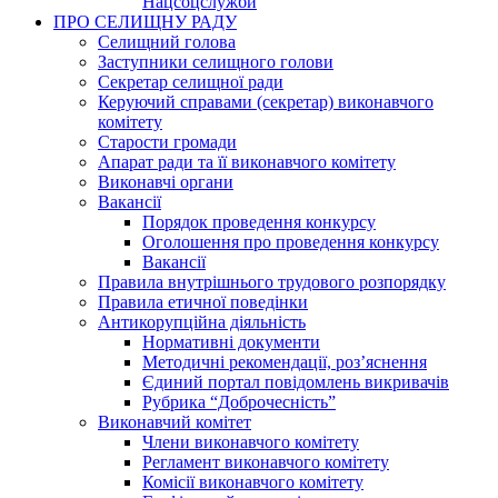
Нацсоцслужби
ПРО СЕЛИЩНУ РАДУ
Селищний голова
Заступники селищного голови
Секретар селищної ради
Керуючий справами (секретар) виконавчого
комітету
Старости громади
Апарат ради та її виконавчого комітету
Виконавчі органи
Вакансії
Порядок проведення конкурсу
Оголошення про проведення конкурсу
Вакансії
Правила внутрішнього трудового розпорядку
Правила етичної поведінки
Антикорупційна діяльність
Нормативні документи
Методичні рекомендації, роз’яснення
Єдиний портал повідомлень викривачів
Рубрика “Доброчесність”
Виконавчий комітет
Члени виконавчого комітету
Регламент виконавчого комітету
Комісії виконавчого комітету