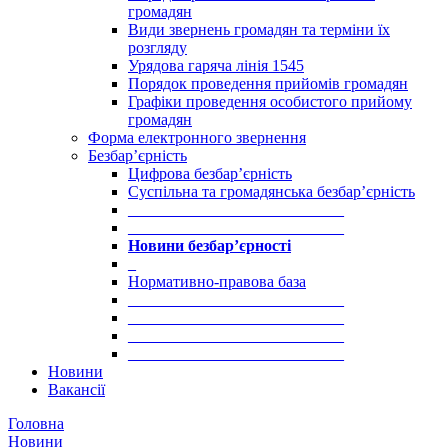
громадян
Види звернень громадян та терміни їх
розгляду
Урядова гаряча лінія 1545
Порядок проведення прийомів громадян
Графіки проведення особистого прийому
громадян
Форма електронного звернення
Безбар’єрність
Цифрова безбар’єрність
Суспільна та громадянська безбар’єрність
___________________________
___________________________
Новини безбар’єрності
_
Нормативно-правова база
___________________________
___________________________
___________________________
___________________________
Новини
Вакансії
Головна
Новини