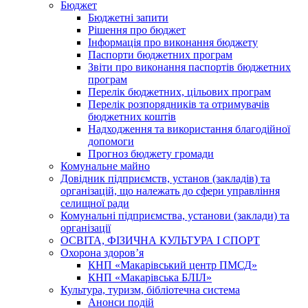
Бюджет
Бюджетні запити
Рішення про бюджет
Інформація про виконання бюджету
Паспорти бюджетних програм
Звіти про виконання паспортів бюджетних
програм
Перелік бюджетних, цільових програм
Перелік розпорядників та отримувачів
бюджетних коштів
Надходження та використання благодійної
допомоги
Прогноз бюджету громади
Комунальне майно
Довідник підприємств, установ (закладів) та
організацій, що належать до сфери управління
селищної ради
Комунальні підприємства, установи (заклади) та
організації
ОСВІТА, ФІЗИЧНА КУЛЬТУРА І СПОРТ
Охорона здоров’я
КНП «Макарівський центр ПМСД»
КНП «Макарівська БЛІЛ»
Культура, туризм, бібліотечна система
Анонси подій