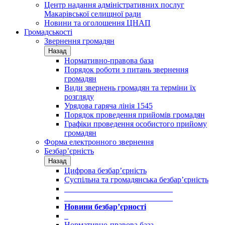
Центр надання адміністративних послуг
Макарівської селищної ради
Новини та оголошення ЦНАП
Громадськості
Звернення громадян
Назад
Нормативно-правова база
Порядок роботи з питань звернення
громадян
Види звернень громадян та терміни їх
розгляду
Урядова гаряча лінія 1545
Порядок проведення прийомів громадян
Графіки проведення особистого прийому
громадян
Форма електронного звернення
Безбар’єрність
Назад
Цифрова безбар’єрність
Суспільна та громадянська безбар’єрність
___________________________
___________________________
Новини безбар’єрності
_
Нормативно-правова база