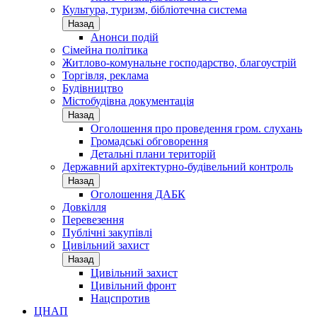
Культура, туризм, бібліотечна система
Назад
Анонси подій
Сімейна політика
Житлово-комунальне господарство, благоустрій
Торгівля, реклама
Будівництво
Містобудівна документація
Назад
Оголошення про проведення гром. слухань
Громадські обговорення
Детальні плани територій
Державний архітектурно-будівельний контроль
Назад
Оголошення ДАБК
Довкілля
Перевезення
Публічні закупівлі
Цивільний захист
Назад
Цивільний захист
Цивільний фронт
Нацспротив
ЦНАП