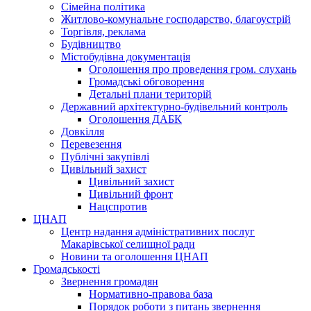
Сімейна політика
Житлово-комунальне господарство, благоустрій
Торгівля, реклама
Будівництво
Містобудівна документація
Оголошення про проведення гром. слухань
Громадські обговорення
Детальні плани територій
Державний архітектурно-будівельний контроль
Оголошення ДАБК
Довкілля
Перевезення
Публічні закупівлі
Цивільний захист
Цивільний захист
Цивільний фронт
Нацспротив
ЦНАП
Центр надання адміністративних послуг
Макарівської селищної ради
Новини та оголошення ЦНАП
Громадськості
Звернення громадян
Нормативно-правова база
Порядок роботи з питань звернення