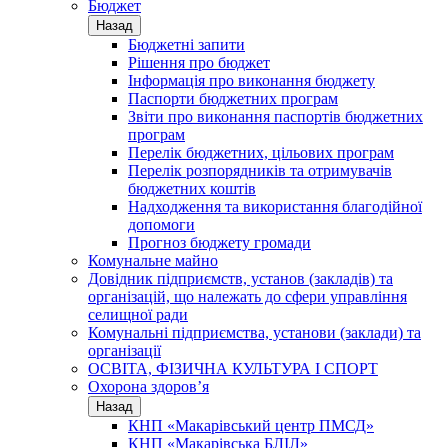
Бюджет
Назад
Бюджетні запити
Рішення про бюджет
Інформація про виконання бюджету
Паспорти бюджетних програм
Звіти про виконання паспортів бюджетних
програм
Перелік бюджетних, цільових програм
Перелік розпорядників та отримувачів
бюджетних коштів
Надходження та використання благодійної
допомоги
Прогноз бюджету громади
Комунальне майно
Довідник підприємств, установ (закладів) та
організацій, що належать до сфери управління
селищної ради
Комунальні підприємства, установи (заклади) та
організації
ОСВІТА, ФІЗИЧНА КУЛЬТУРА І СПОРТ
Охорона здоров’я
Назад
КНП «Макарівський центр ПМСД»
КНП «Макарівська БЛІЛ»