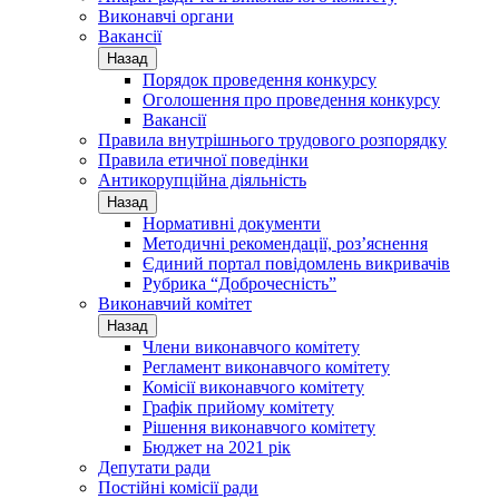
Виконавчі органи
Вакансії
Назад
Порядок проведення конкурсу
Оголошення про проведення конкурсу
Вакансії
Правила внутрішнього трудового розпорядку
Правила етичної поведінки
Антикорупційна діяльність
Назад
Нормативні документи
Методичні рекомендації, роз’яснення
Єдиний портал повідомлень викривачів
Рубрика “Доброчесність”
Виконавчий комітет
Назад
Члени виконавчого комітету
Регламент виконавчого комітету
Комісії виконавчого комітету
Графік прийому комітету
Рішення виконавчого комітету
Бюджет на 2021 рік
Депутати ради
Постійні комісії ради