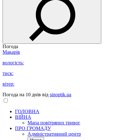
Погода
Макарів
вологість:
тиск:
вітер:
Погода на 10 днів від
sinoptik.ua
ГОЛОВНА
ВІЙНА
Мапа повітряних тривог
ПРО ГРОМАДУ
Aдміністративний центр