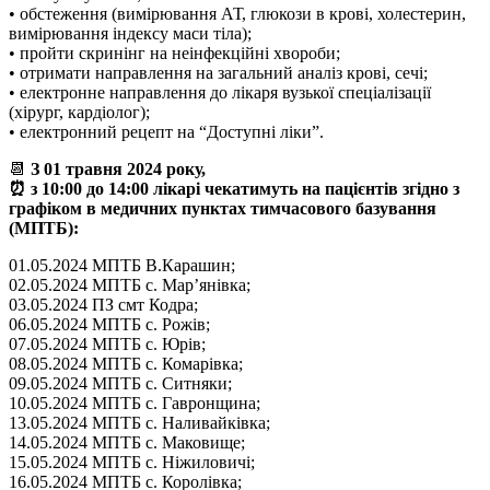
• обстеження (вимірювання АТ, глюкози в крові, холестерин,
вимірювання індексу маси тіла);
• пройти скринінг на неінфекційні хвороби;
• отримати направлення на загальний аналіз крові, сечі;
• електронне направлення до лікаря вузької спеціалізації
(хірург, кардіолог);
• електронний рецепт на “Доступні ліки”.
📆
З 01 травня 2024 року,
⏰ з 10:00 до 14:00 лікарі чекатимуть на пацієнтів згідно з
графіком в медичних пунктах тимчасового базування
(МПТБ):
01.05.2024 МПТБ В.Карашин;
02.05.2024 МПТБ с. Мар’янівка;
03.05.2024 ПЗ смт Кодра;
06.05.2024 МПТБ с. Рожів;
07.05.2024 МПТБ с. Юрів;
08.05.2024 МПТБ с. Комарівка;
09.05.2024 МПТБ с. Ситняки;
10.05.2024 МПТБ с. Гавронщина;
13.05.2024 МПТБ с. Наливайківка;
14.05.2024 МПТБ с. Маковище;
15.05.2024 МПТБ с. Ніжиловичі;
16.05.2024 МПТБ с. Королівка;