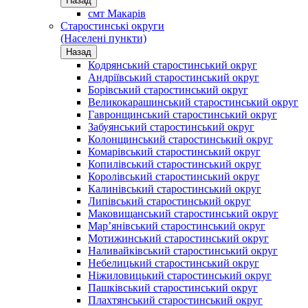
Назад
смт Макарів
Старостинські округи
(Населені пункти)
Назад
Кодрянський старостинський округ
Андріївський старостинський округ
Борівський старостинський округ
Великокарашинський старостинський округ
Гавронщинський старостинський округ
Забуянський старостинський округ
Колонщинський старостинський округ
Комарівський старостинський округ
Копилівський старостинський округ
Королівський старостинський округ
Калинівський старостинський округ
Липівський старостинський округ
Маковищанський старостинський округ
Мар’янівський старостинський округ
Мотижинський старостинський округ
Наливайківський старостинський округ
Небелицький старостинський округ
Ніжиловицький старостинський округ
Пашківський старостинський округ
Плахтянський старостинський округ