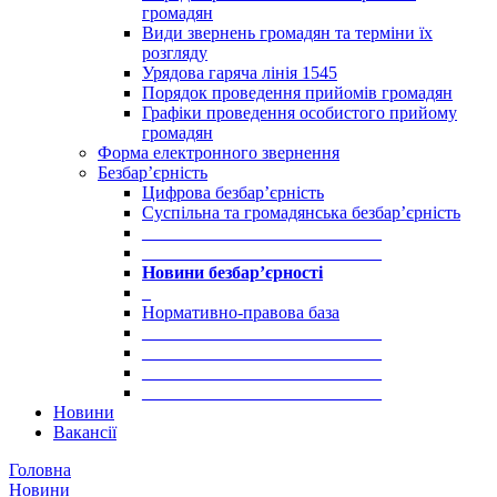
громадян
Види звернень громадян та терміни їх
розгляду
Урядова гаряча лінія 1545
Порядок проведення прийомів громадян
Графіки проведення особистого прийому
громадян
Форма електронного звернення
Безбар’єрність
Цифрова безбар’єрність
Суспільна та громадянська безбар’єрність
___________________________
___________________________
Новини безбар’єрності
_
Нормативно-правова база
___________________________
___________________________
___________________________
___________________________
Новини
Вакансії
Головна
Новини