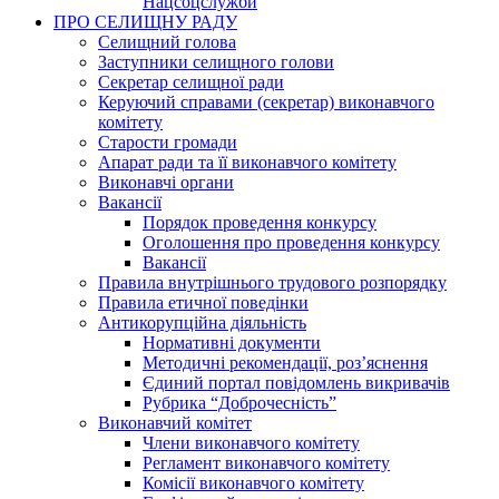
Нацсоцслужби
ПРО СЕЛИЩНУ РАДУ
Селищний голова
Заступники селищного голови
Секретар селищної ради
Керуючий справами (секретар) виконавчого
комітету
Старости громади
Апарат ради та її виконавчого комітету
Виконавчі органи
Вакансії
Порядок проведення конкурсу
Оголошення про проведення конкурсу
Вакансії
Правила внутрішнього трудового розпорядку
Правила етичної поведінки
Антикорупційна діяльність
Нормативні документи
Методичні рекомендації, роз’яснення
Єдиний портал повідомлень викривачів
Рубрика “Доброчесність”
Виконавчий комітет
Члени виконавчого комітету
Регламент виконавчого комітету
Комісії виконавчого комітету