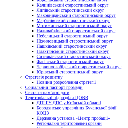
Калинівський старостинський округ
Липівський старостинський округ
Маковищанський старостинський округ
Мар’янівський старостинський округ
Мотижинський старостинський округ
Наливайківський старостинський округ
Небелицький старостинський округ
Ніжиловицький старостинський округ
Пашківський старостинський округ
Плахтянський старостинський округ
Ситняківський старостинський округ
Фасівський старостинський округ
Червонослобідський старостинський округ
Юрівський старостинський округ
Стратегія розвитку
Новини розроблення стратегії
Соціальний паспорт громади
Свята та пам’ятні дати
Територіальні підрозділи ЦОВВ
ДПІ ГУ ДПС у Київській області
Бородянське управління Бучанської філії
КОЦЗ
Державна установа «Центр пробації»
Регіональні територіальні органи